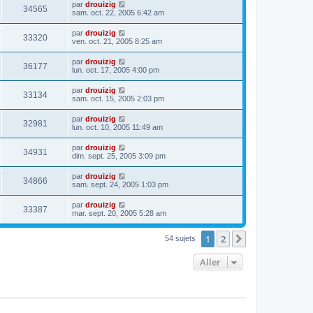
par
drouizig
34565
sam. oct. 22, 2005 6:42 am
par
drouizig
33320
ven. oct. 21, 2005 8:25 am
par
drouizig
36177
lun. oct. 17, 2005 4:00 pm
par
drouizig
33134
sam. oct. 15, 2005 2:03 pm
par
drouizig
32981
lun. oct. 10, 2005 11:49 am
par
drouizig
34931
dim. sept. 25, 2005 3:09 pm
par
drouizig
34866
sam. sept. 24, 2005 1:03 pm
par
drouizig
33387
mar. sept. 20, 2005 5:28 am
1
2
Suivant
54 sujets
Aller