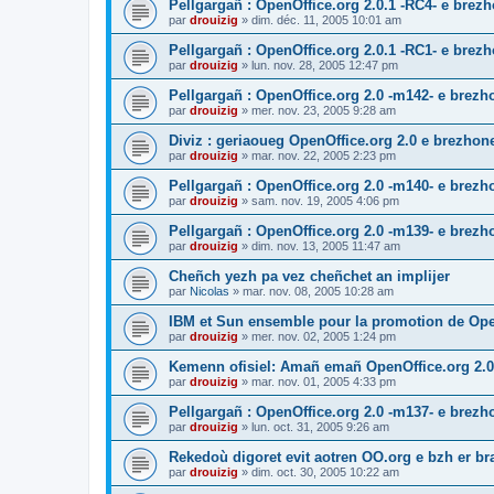
Pellgargañ : OpenOffice.org 2.0.1 -RC4- e bre
par
drouizig
»
dim. déc. 11, 2005 10:01 am
Pellgargañ : OpenOffice.org 2.0.1 -RC1- e bre
par
drouizig
»
lun. nov. 28, 2005 12:47 pm
Pellgargañ : OpenOffice.org 2.0 -m142- e brez
par
drouizig
»
mer. nov. 23, 2005 9:28 am
Diviz : geriaoueg OpenOffice.org 2.0 e brezhon
par
drouizig
»
mar. nov. 22, 2005 2:23 pm
Pellgargañ : OpenOffice.org 2.0 -m140- e brez
par
drouizig
»
sam. nov. 19, 2005 4:06 pm
Pellgargañ : OpenOffice.org 2.0 -m139- e brez
par
drouizig
»
dim. nov. 13, 2005 11:47 am
Cheñch yezh pa vez cheñchet an implijer
par
Nicolas
»
mar. nov. 08, 2005 10:28 am
IBM et Sun ensemble pour la promotion de Op
par
drouizig
»
mer. nov. 02, 2005 1:24 pm
Kemenn ofisiel: Amañ emañ OpenOffice.org 2.0
par
drouizig
»
mar. nov. 01, 2005 4:33 pm
Pellgargañ : OpenOffice.org 2.0 -m137- e brez
par
drouizig
»
lun. oct. 31, 2005 9:26 am
Rekedoù digoret evit aotren OO.org e bzh er bran
par
drouizig
»
dim. oct. 30, 2005 10:22 am