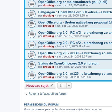
OpenOffice.org er melestradurezh gall (diell)
par
drouizig
»
sam. oct. 22, 2005 6:42 am
Pellgargañ : OpenOffice.org 2.0 -ofisiel- e bre
par
drouizig
»
ven. oct. 21, 2005 8:25 am
OpenOffice.org - Breton native-lang proposal (di
par
drouizig
»
lun. oct. 17, 2005 4:00 pm
OpenOffice.org 2.0 - RC n°3 - e brezhoneg zo am
par
drouizig
»
sam. oct. 15, 2005 2:03 pm
OpenOffice.org 2.0 - RC n°2 - e brezhoneg zo am
par
drouizig
»
lun. oct. 10, 2005 11:49 am
OpenOffice.org 2.0 - m130 - e brezhoneg zo ama
par
drouizig
»
sam. sept. 24, 2005 5:37 am
Status de OpenOffice.org 2.0 en breton
par
drouizig
»
sam. sept. 10, 2005 4:59 pm
OpenOffice.org 2.0 - m125 - e brezhoneg zo am
par
drouizig
»
mar. sept. 20, 2005 5:28 am
Nouveau sujet
Revenir à l’accueil du forum
PERMISSIONS DU FORUM
Vous
ne pouvez pas
publier de nouveaux sujets dans ce forum