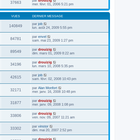
par
drouizig
37663
mer. févr. 01, 2006 5:21 pm
VUES
DERNIER MESSAGE
par
job
140849
lun. août 24, 2009 5:55 pm
par
envel
84781
sam. mai 23, 2009 1:27 pm
par
drouizig
89549
dim. mars 01, 2009 8:22 am
par
drouizig
34196
lun. mars 10, 2008 5:35 pm
par
job
42615
sam. févr. 02, 2008 10:43 pm
par
Alan Monfort
32171
mer. janv. 16, 2008 10:48 pm
par
drouizig
31877
mer. janv. 09, 2008 1:08 pm
par
drouizig
33806
ven. nov. 09, 2007 11:21 am
par
vinstor
33302
dim. mai 20, 2007 2:52 pm
par
drouizig