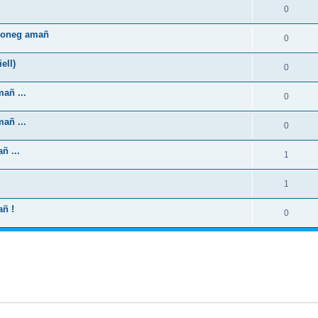
0
zhoneg amañ
0
ell)
0
añ ...
0
añ ...
0
ñ ...
1
1
añ !
0