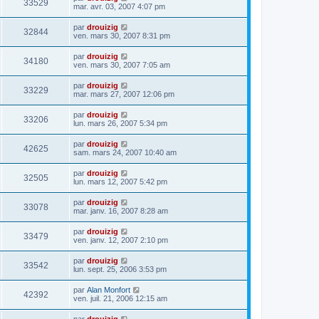
33529
mar. avr. 03, 2007 4:07 pm
par
drouizig
32844
ven. mars 30, 2007 8:31 pm
par
drouizig
34180
ven. mars 30, 2007 7:05 am
par
drouizig
33229
mar. mars 27, 2007 12:06 pm
par
drouizig
33206
lun. mars 26, 2007 5:34 pm
par
drouizig
42625
sam. mars 24, 2007 10:40 am
par
drouizig
32505
lun. mars 12, 2007 5:42 pm
par
drouizig
33078
mar. janv. 16, 2007 8:28 am
par
drouizig
33479
ven. janv. 12, 2007 2:10 pm
par
drouizig
33542
lun. sept. 25, 2006 3:53 pm
par
Alan Monfort
42392
ven. juil. 21, 2006 12:15 am
par
drouizig