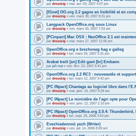
par
drouizig
»
mar. avr. 03, 2007 4:07 pm
[01net] OO.org 2.2 gagne en lisibilité et en comp
par
drouizig
»
ven. mars 30, 2007 8:31 pm
Langpack OpenOffice.org sous Linux
par
drouizig
»
ven. mars 30, 2007 7:03 am
[PCinpact] Mac OSX : NeoOffice 2.1 est mainten
par
drouizig
»
mar. mars 27, 2007 12:06 pm
OpenOffice.org e brezhoneg hag e galleg
par
drouizig
»
lun. mars 26, 2007 5:31 pm
Arabat treiñ [en] Edit gant [br] Embann
par
jañ-mai
»
ven. févr. 23, 2007 6:41 pm
OpenOffice.org 2.2 RC3 : nouveautés et support
par
drouizig
»
lun. mars 12, 2007 5:42 pm
[PC INpact] Chantage au logiciel libre dans l'E.
par
drouizig
»
mar. janv. 16, 2007 8:28 am
[PC INpact] Le ministère de l'agri opte pour Op
par
drouizig
»
ven. janv. 12, 2007 2:10 pm
[PC INpact] OpenOffice.org 2.0.4: Thunderbird, 
par
drouizig
»
lun. sept. 25, 2006 3:53 pm
Evezhiadennoù yezh (Writer)
par
drouizig
»
ven. juil. 14, 2006 8:09 am