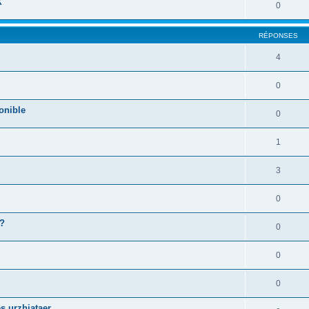
X
0
RÉPONSES
4
0
onible
0
1
3
0
 ?
0
0
0
s urzhiataer