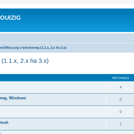
ROUIZIG
nOffice.org e brezhoneg (1.1.x, 2.x ha 3.x)
(1.1.x, 2.x ha 3.x)
cher
cherche avancée
RÉPONSES
4
honeg, Windows
0
0
ntosh
2