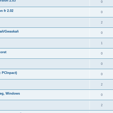
rsion 2.03
0
n fr 2.02
0
2
hañ/Gwaskañ
0
1
oret
0
0
: PCInpact)
0
2
oneg, Windows
0
2