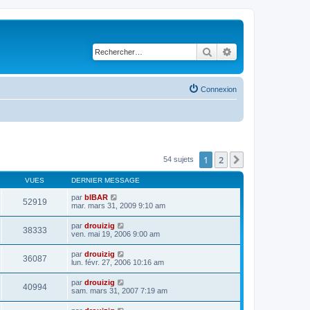
Rechercher
Recherche avancé
Connexion
1
2
Suivant
54 sujets
VUES
DERNIER MESSAGE
par
bIBAR
52919
mar. mars 31, 2009 9:10 am
par
drouizig
38333
ven. mai 19, 2006 9:00 am
par
drouizig
36087
lun. févr. 27, 2006 10:16 am
par
drouizig
40994
sam. mars 31, 2007 7:19 am