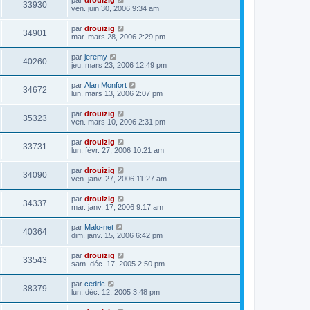
33930
ven. juin 30, 2006 9:34 am
par
drouizig
34901
mar. mars 28, 2006 2:29 pm
par
jeremy
40260
jeu. mars 23, 2006 12:49 pm
par
Alan Monfort
34672
lun. mars 13, 2006 2:07 pm
par
drouizig
35323
ven. mars 10, 2006 2:31 pm
par
drouizig
33731
lun. févr. 27, 2006 10:21 am
par
drouizig
34090
ven. janv. 27, 2006 11:27 am
par
drouizig
34337
mar. janv. 17, 2006 9:17 am
par
Malo-net
40364
dim. janv. 15, 2006 6:42 pm
par
drouizig
33543
sam. déc. 17, 2005 2:50 pm
par
cedric
38379
lun. déc. 12, 2005 3:48 pm