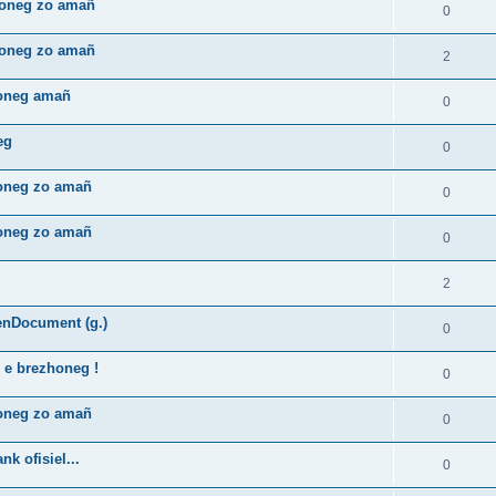
zhoneg zo amañ
0
zhoneg zo amañ
2
honeg amañ
0
eg
0
honeg zo amañ
0
honeg zo amañ
0
2
enDocument (g.)
0
 e brezhoneg !
0
honeg zo amañ
0
k ofisiel...
0