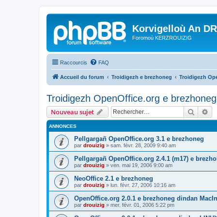
Korvigelloù An D
Foromoù KERZROUIZIG
Raccourcis
FAQ
Accueil du forum
Troidigezh e brezhoneg
Troidigezh Ope
Troidigezh OpenOffice.org e brezhoneg 
Recher
Re
Nouveau sujet
ANNONCES
Pellgargañ OpenOffice.org 3.1 e brezhoneg
par
drouizig
»
sam. févr. 28, 2009 9:40 am
Pellgargañ OpenOffice.org 2.4.1 (m17) e brez
par
drouizig
»
ven. mai 19, 2006 9:00 am
NeoOffice 2.1 e brezhoneg
par
drouizig
»
lun. févr. 27, 2006 10:16 am
OpenOffice.org 2.0.1 e brezhoneg dindan MacI
par
drouizig
»
mer. févr. 01, 2006 5:22 pm