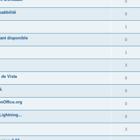
0
atibilité
0
1
ant disponible
0
1
3
 de Vista
0
N.
0
enOffice.org
0
Lightning...
0
3