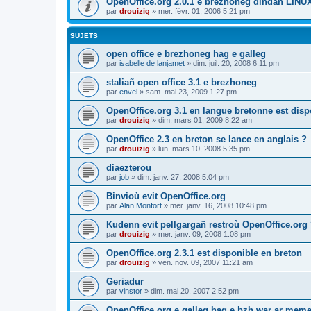
OpenOffice.org 2.0.1 e brezhoneg dindan LINU
par
drouizig
»
mer. févr. 01, 2006 5:21 pm
SUJETS
open office e brezhoneg hag e galleg
par
isabelle de lanjamet
»
dim. juil. 20, 2008 6:11 pm
staliañ open office 3.1 e brezhoneg
par
envel
»
sam. mai 23, 2009 1:27 pm
OpenOffice.org 3.1 en langue bretonne est disp
par
drouizig
»
dim. mars 01, 2009 8:22 am
OpenOffice 2.3 en breton se lance en anglais ?
par
drouizig
»
lun. mars 10, 2008 5:35 pm
diaezterou
par
job
»
dim. janv. 27, 2008 5:04 pm
Binvioù evit OpenOffice.org
par
Alan Monfort
»
mer. janv. 16, 2008 10:48 pm
Kudenn evit pellgargañ restroù OpenOffice.org
par
drouizig
»
mer. janv. 09, 2008 1:08 pm
OpenOffice.org 2.3.1 est disponible en breton
par
drouizig
»
ven. nov. 09, 2007 11:21 am
Geriadur
par
vinstor
»
dim. mai 20, 2007 2:52 pm
OpenOffice.org e galleg hag e bzh war ar meme