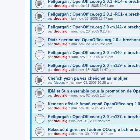
Pellgargañ : OpenOffice.org 2.0.1 -RC4- e bre
par
drouizig
»
dim. déc. 11, 2005 10:01 am
Pellgargañ : OpenOffice.org 2.0.1 -RC1- e bre
par
drouizig
»
lun. nov. 28, 2005 12:47 pm
Pellgargañ : OpenOffice.org 2.0 -m142- e brez
par
drouizig
»
mer. nov. 23, 2005 9:28 am
Diviz : geriaoueg OpenOffice.org 2.0 e brezhon
par
drouizig
»
mar. nov. 22, 2005 2:23 pm
Pellgargañ : OpenOffice.org 2.0 -m140- e brez
par
drouizig
»
sam. nov. 19, 2005 4:06 pm
Pellgargañ : OpenOffice.org 2.0 -m139- e brez
par
drouizig
»
dim. nov. 13, 2005 11:47 am
Cheñch yezh pa vez cheñchet an implijer
par
Nicolas
»
mar. nov. 08, 2005 10:28 am
IBM et Sun ensemble pour la promotion de Op
par
drouizig
»
mer. nov. 02, 2005 1:24 pm
Kemenn ofisiel: Amañ emañ OpenOffice.org 2.0
par
drouizig
»
mar. nov. 01, 2005 4:33 pm
Pellgargañ : OpenOffice.org 2.0 -m137- e brez
par
drouizig
»
lun. oct. 31, 2005 9:26 am
Rekedoù digoret evit aotren OO.org e bzh er bran
par
drouizig
»
dim. oct. 30, 2005 10:22 am