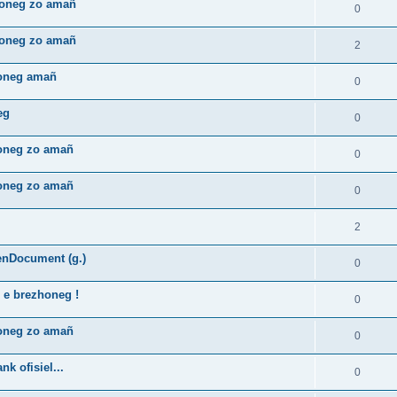
zhoneg zo amañ
0
zhoneg zo amañ
2
honeg amañ
0
eg
0
honeg zo amañ
0
honeg zo amañ
0
2
enDocument (g.)
0
 e brezhoneg !
0
honeg zo amañ
0
k ofisiel...
0