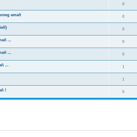
0
zhoneg amañ
0
ell)
0
añ ...
0
añ ...
0
ñ ...
1
1
añ !
0