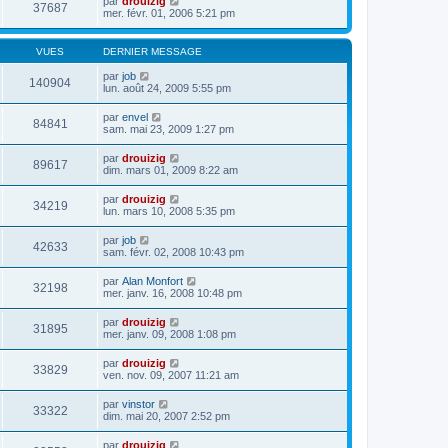
par
drouizig
37687
mer. févr. 01, 2006 5:21 pm
VUES
DERNIER MESSAGE
par
job
140904
lun. août 24, 2009 5:55 pm
par
envel
84841
sam. mai 23, 2009 1:27 pm
par
drouizig
89617
dim. mars 01, 2009 8:22 am
par
drouizig
34219
lun. mars 10, 2008 5:35 pm
par
job
42633
sam. févr. 02, 2008 10:43 pm
par
Alan Monfort
32198
mer. janv. 16, 2008 10:48 pm
par
drouizig
31895
mer. janv. 09, 2008 1:08 pm
par
drouizig
33829
ven. nov. 09, 2007 11:21 am
par
vinstor
33322
dim. mai 20, 2007 2:52 pm
par
drouizig