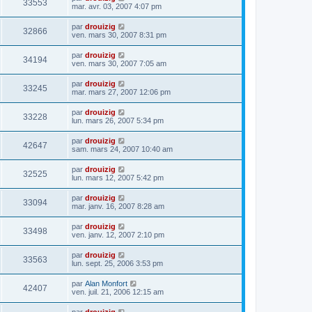
33553
mar. avr. 03, 2007 4:07 pm
par
drouizig
32866
ven. mars 30, 2007 8:31 pm
par
drouizig
34194
ven. mars 30, 2007 7:05 am
par
drouizig
33245
mar. mars 27, 2007 12:06 pm
par
drouizig
33228
lun. mars 26, 2007 5:34 pm
par
drouizig
42647
sam. mars 24, 2007 10:40 am
par
drouizig
32525
lun. mars 12, 2007 5:42 pm
par
drouizig
33094
mar. janv. 16, 2007 8:28 am
par
drouizig
33498
ven. janv. 12, 2007 2:10 pm
par
drouizig
33563
lun. sept. 25, 2006 3:53 pm
par
Alan Monfort
42407
ven. juil. 21, 2006 12:15 am
par
drouizig