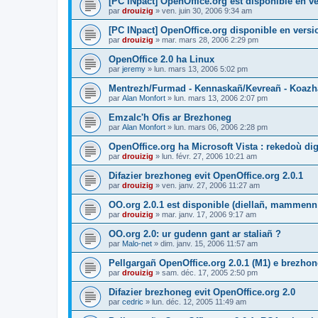
[PC INpact] OpenOffice.org est disponible en ve
par
drouizig
»
ven. juin 30, 2006 9:34 am
[PC INpact] OpenOffice.org disponible en versio
par
drouizig
»
mar. mars 28, 2006 2:29 pm
OpenOffice 2.0 ha Linux
par
jeremy
»
lun. mars 13, 2006 5:02 pm
Mentrezh/Furmad - Kennaskañ/Kevreañ - Koaz
par
Alan Monfort
»
lun. mars 13, 2006 2:07 pm
Emzalc'h Ofis ar Brezhoneg
par
Alan Monfort
»
lun. mars 06, 2006 2:28 pm
OpenOffice.org ha Microsoft Vista : rekedoù dig
par
drouizig
»
lun. févr. 27, 2006 10:21 am
Difazier brezhoneg evit OpenOffice.org 2.0.1
par
drouizig
»
ven. janv. 27, 2006 11:27 am
OO.org 2.0.1 est disponible (diellañ, mammenn
par
drouizig
»
mar. janv. 17, 2006 9:17 am
OO.org 2.0: ur gudenn gant ar staliañ ?
par
Malo-net
»
dim. janv. 15, 2006 11:57 am
Pellgargañ OpenOffice.org 2.0.1 (M1) e brezh
par
drouizig
»
sam. déc. 17, 2005 2:50 pm
Difazier brezhoneg evit OpenOffice.org 2.0
par
cedric
»
lun. déc. 12, 2005 11:49 am