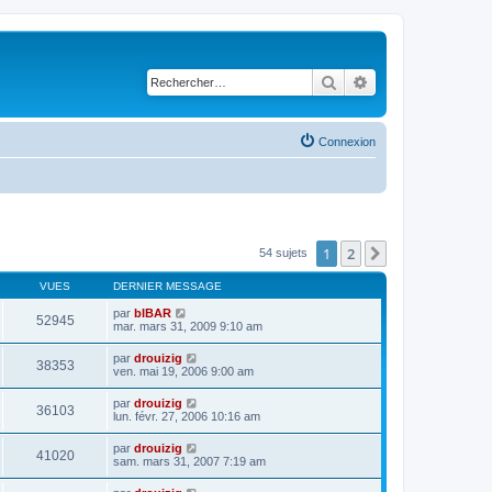
Rechercher
Recherche avancé
Connexion
1
2
Suivant
54 sujets
VUES
DERNIER MESSAGE
par
bIBAR
52945
mar. mars 31, 2009 9:10 am
par
drouizig
38353
ven. mai 19, 2006 9:00 am
par
drouizig
36103
lun. févr. 27, 2006 10:16 am
par
drouizig
41020
sam. mars 31, 2007 7:19 am