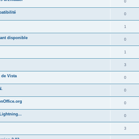
0
atibilité
0
1
ant disponible
0
1
3
 de Vista
0
N.
0
enOffice.org
0
Lightning...
0
3