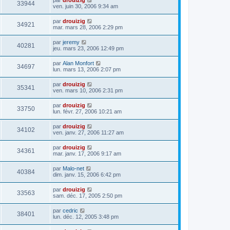
33944
ven. juin 30, 2006 9:34 am
par
drouizig
34921
mar. mars 28, 2006 2:29 pm
par
jeremy
40281
jeu. mars 23, 2006 12:49 pm
par
Alan Monfort
34697
lun. mars 13, 2006 2:07 pm
par
drouizig
35341
ven. mars 10, 2006 2:31 pm
par
drouizig
33750
lun. févr. 27, 2006 10:21 am
par
drouizig
34102
ven. janv. 27, 2006 11:27 am
par
drouizig
34361
mar. janv. 17, 2006 9:17 am
par
Malo-net
40384
dim. janv. 15, 2006 6:42 pm
par
drouizig
33563
sam. déc. 17, 2005 2:50 pm
par
cedric
38401
lun. déc. 12, 2005 3:48 pm