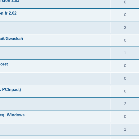
rsion 2.03
0
n fr 2.02
0
2
hañ/Gwaskañ
0
1
oret
0
0
: PCInpact)
0
2
oneg, Windows
0
2