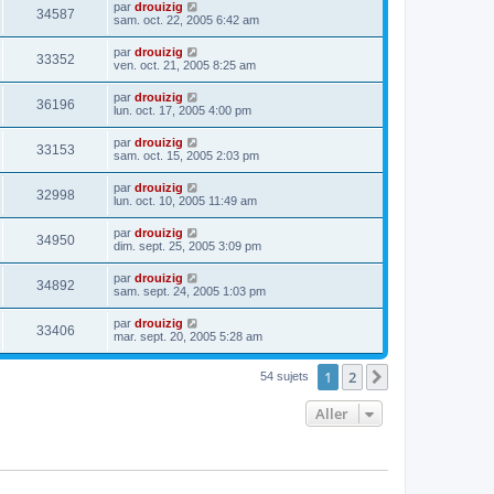
par
drouizig
34587
sam. oct. 22, 2005 6:42 am
par
drouizig
33352
ven. oct. 21, 2005 8:25 am
par
drouizig
36196
lun. oct. 17, 2005 4:00 pm
par
drouizig
33153
sam. oct. 15, 2005 2:03 pm
par
drouizig
32998
lun. oct. 10, 2005 11:49 am
par
drouizig
34950
dim. sept. 25, 2005 3:09 pm
par
drouizig
34892
sam. sept. 24, 2005 1:03 pm
par
drouizig
33406
mar. sept. 20, 2005 5:28 am
1
2
Suivant
54 sujets
Aller