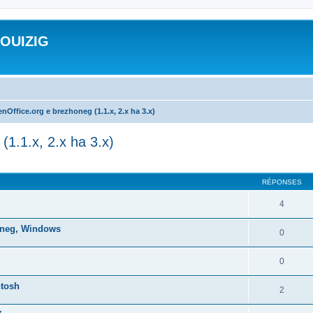
ROUIZIG
nOffice.org e brezhoneg (1.1.x, 2.x ha 3.x)
(1.1.x, 2.x ha 3.x)
cher
cherche avancée
RÉPONSES
4
honeg, Windows
0
0
ntosh
2