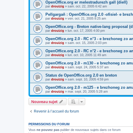
OpenOffice.org er melestradurezh gall (diell)
par
drouizig
»
sam. oct. 22, 2005 6:42 am
Pellgargañ : OpenOffice.org 2.0 -ofisiel- e bre
par
drouizig
»
ven. oct. 21, 2005 8:25 am
OpenOffice.org - Breton native-lang proposal (di
par
drouizig
»
lun. oct. 17, 2005 4:00 pm
OpenOffice.org 2.0 - RC n°3 - e brezhoneg zo am
par
drouizig
»
sam. oct. 15, 2005 2:03 pm
OpenOffice.org 2.0 - RC n°2 - e brezhoneg zo am
par
drouizig
»
lun. oct. 10, 2005 11:49 am
OpenOffice.org 2.0 - m130 - e brezhoneg zo ama
par
drouizig
»
sam. sept. 24, 2005 5:37 am
Status de OpenOffice.org 2.0 en breton
par
drouizig
»
sam. sept. 10, 2005 4:59 pm
OpenOffice.org 2.0 - m125 - e brezhoneg zo am
par
drouizig
»
mar. sept. 20, 2005 5:28 am
Nouveau sujet
Revenir à l’accueil du forum
PERMISSIONS DU FORUM
Vous
ne pouvez pas
publier de nouveaux sujets dans ce forum