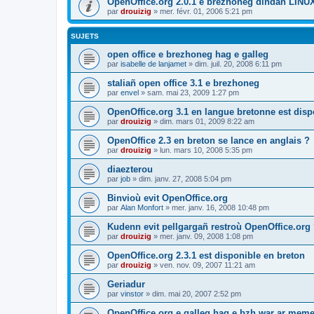
OpenOffice.org 2.0.1 e brezhoneg dindan LINU
par
drouizig
»
mer. févr. 01, 2006 5:21 pm
SUJETS
open office e brezhoneg hag e galleg
par
isabelle de lanjamet
»
dim. juil. 20, 2008 6:11 pm
staliañ open office 3.1 e brezhoneg
par
envel
»
sam. mai 23, 2009 1:27 pm
OpenOffice.org 3.1 en langue bretonne est disp
par
drouizig
»
dim. mars 01, 2009 8:22 am
OpenOffice 2.3 en breton se lance en anglais ?
par
drouizig
»
lun. mars 10, 2008 5:35 pm
diaezterou
par
job
»
dim. janv. 27, 2008 5:04 pm
Binvioù evit OpenOffice.org
par
Alan Monfort
»
mer. janv. 16, 2008 10:48 pm
Kudenn evit pellgargañ restroù OpenOffice.org
par
drouizig
»
mer. janv. 09, 2008 1:08 pm
OpenOffice.org 2.3.1 est disponible en breton
par
drouizig
»
ven. nov. 09, 2007 11:21 am
Geriadur
par
vinstor
»
dim. mai 20, 2007 2:52 pm
OpenOffice.org e galleg hag e bzh war ar meme