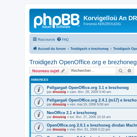
Korvigelloù An D
Foromoù KERZROUIZIG
Raccourcis
FAQ
Accueil du forum
Troidigezh e brezhoneg
Troidigezh Ope
Troidigezh OpenOffice.org e brezhoneg 
Recher
Re
Nouveau sujet
ANNONCES
Pellgargañ OpenOffice.org 3.1 e brezhoneg
par
drouizig
»
sam. févr. 28, 2009 9:40 am
Pellgargañ OpenOffice.org 2.4.1 (m17) e brez
par
drouizig
»
ven. mai 19, 2006 9:00 am
NeoOffice 2.1 e brezhoneg
par
drouizig
»
lun. févr. 27, 2006 10:16 am
OpenOffice.org 2.0.1 e brezhoneg dindan MacI
par
drouizig
»
mer. févr. 01, 2006 5:22 pm