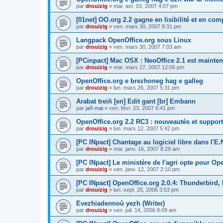
par
drouizig
»
mar. avr. 03, 2007 4:07 pm
[01net] OO.org 2.2 gagne en lisibilité et en comp
par
drouizig
»
ven. mars 30, 2007 8:31 pm
Langpack OpenOffice.org sous Linux
par
drouizig
»
ven. mars 30, 2007 7:03 am
[PCinpact] Mac OSX : NeoOffice 2.1 est mainten
par
drouizig
»
mar. mars 27, 2007 12:06 pm
OpenOffice.org e brezhoneg hag e galleg
par
drouizig
»
lun. mars 26, 2007 5:31 pm
Arabat treiñ [en] Edit gant [br] Embann
par
jañ-mai
»
ven. févr. 23, 2007 6:41 pm
OpenOffice.org 2.2 RC3 : nouveautés et support
par
drouizig
»
lun. mars 12, 2007 5:42 pm
[PC INpact] Chantage au logiciel libre dans l'E.
par
drouizig
»
mar. janv. 16, 2007 8:28 am
[PC INpact] Le ministère de l'agri opte pour Op
par
drouizig
»
ven. janv. 12, 2007 2:10 pm
[PC INpact] OpenOffice.org 2.0.4: Thunderbird, 
par
drouizig
»
lun. sept. 25, 2006 3:53 pm
Evezhiadennoù yezh (Writer)
par
drouizig
»
ven. juil. 14, 2006 8:09 am