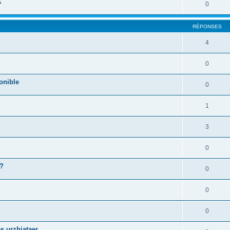
X
0
RÉPONSES
4
0
onible
0
1
3
0
 ?
0
0
0
s urzhiataer