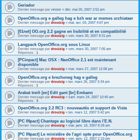
Geriadur
Dernier message par
vinstor
«
dim. mai 20, 2007 2:52 pm
OpenOffice.org e galleg hag e bzh war ar memes urzhiataer
Dernier message par
drouizig
«
mar. avr. 03, 2007 4:07 pm
[01net] OO.org 2.2 gagne en lisibilité et en compatibilité
Dernier message par
drouizig
«
ven. mars 30, 2007 8:31 pm
Langpack OpenOffice.org sous Linux
Dernier message par
drouizig
«
ven. mars 30, 2007 7:05 am
Réponses :
1
[PCinpact] Mac OSX : NeoOffice 2.1 est maintenant
disponible
Dernier message par
drouizig
«
mar. mars 27, 2007 12:06 pm
OpenOffice.org e brezhoneg hag e galleg
Dernier message par
drouizig
«
lun. mars 26, 2007 5:34 pm
Réponses :
1
Arabat treiñ [en] Edit gant [br] Embann
Dernier message par
drouizig
«
sam. mars 24, 2007 10:40 am
Réponses :
3
OpenOffice.org 2.2 RC3 : nouveautés et support de Vista
Dernier message par
drouizig
«
lun. mars 12, 2007 5:42 pm
[PC INpact] Chantage au logiciel libre dans l'E.N.
Dernier message par
drouizig
«
mar. janv. 16, 2007 8:28 am
[PC INpact] Le ministère de l'agri opte pour OpenOffice.org
Dernier message par
drouizig
«
ven. janv. 12, 2007 2:10 pm