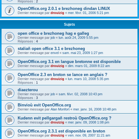
Réponses :
2
OpenOffice.org 2.0.1 e brezhoneg dindan LINUX
Dernier message par
drouizig
«
mer. févr. 01, 2006 5:21 pm
Sujets
open office e brezhoneg hag e galleg
Dernier message par
job
«
lun. août 24, 2009 5:55 pm
Réponses :
4
staliañ open office 3.1 e brezhoneg
Dernier message par
envel
«
sam. mai 23, 2009 1:27 pm
OpenOffice.org 3.1 en langue bretonne est disponible
Dernier message par
drouizig
«
dim. mars 01, 2009 8:22 am
OpenOffice 2.3 en breton se lance en anglais ?
Dernier message par
drouizig
«
lun. mars 10, 2008 5:35 pm
Réponses :
1
diaezterou
Dernier message par
job
«
sam. févr. 02, 2008 10:43 pm
Réponses :
3
Binvioù evit OpenOffice.org
Dernier message par
Alan Monfort
«
mer. janv. 16, 2008 10:48 pm
Kudenn evit pellgargañ restroù OpenOffice.org ?
Dernier message par
drouizig
«
mer. janv. 09, 2008 1:08 pm
OpenOffice.org 2.3.1 est disponible en breton
Dernier message par
drouizig
«
ven. nov. 09, 2007 11:21 am