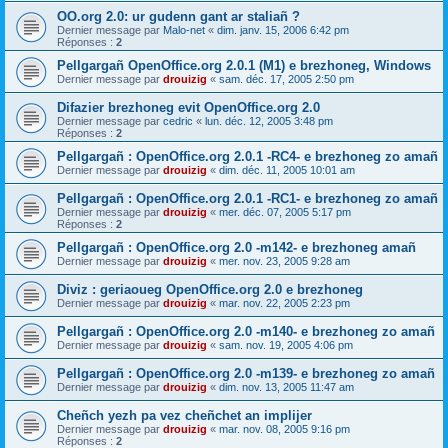
OO.org 2.0: ur gudenn gant ar staliañ ?
Dernier message par
Malo-net
«
dim. janv. 15, 2006 6:42 pm
Réponses :
2
Pellgargañ OpenOffice.org 2.0.1 (M1) e brezhoneg, Windows
Dernier message par
drouizig
«
sam. déc. 17, 2005 2:50 pm
Difazier brezhoneg evit OpenOffice.org 2.0
Dernier message par
cedric
«
lun. déc. 12, 2005 3:48 pm
Réponses :
2
Pellgargañ : OpenOffice.org 2.0.1 -RC4- e brezhoneg zo amañ
Dernier message par
drouizig
«
dim. déc. 11, 2005 10:01 am
Pellgargañ : OpenOffice.org 2.0.1 -RC1- e brezhoneg zo amañ
Dernier message par
drouizig
«
mer. déc. 07, 2005 5:17 pm
Réponses :
2
Pellgargañ : OpenOffice.org 2.0 -m142- e brezhoneg amañ
Dernier message par
drouizig
«
mer. nov. 23, 2005 9:28 am
Diviz : geriaoueg OpenOffice.org 2.0 e brezhoneg
Dernier message par
drouizig
«
mar. nov. 22, 2005 2:23 pm
Pellgargañ : OpenOffice.org 2.0 -m140- e brezhoneg zo amañ
Dernier message par
drouizig
«
sam. nov. 19, 2005 4:06 pm
Pellgargañ : OpenOffice.org 2.0 -m139- e brezhoneg zo amañ
Dernier message par
drouizig
«
dim. nov. 13, 2005 11:47 am
Cheñch yezh pa vez cheñchet an implijer
Dernier message par
drouizig
«
mar. nov. 08, 2005 9:16 pm
Réponses :
2