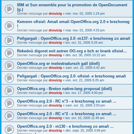
IBM et Sun ensemble pour la promotion de OpenDocument
(g.)
Dernier message par
drouizig
«
mer. nov. 02, 2005 1:24 pm
Kemenn ofisiel: Amañ emañ OpenOffice.org 2.0 e brezhoneg
!
Dernier message par
drouizig
«
mar. nov. 01, 2005 4:33 pm
Pellgargañ : OpenOffice.org 2.0 -m137- e brezhoneg zo amañ
Dernier message par
drouizig
«
lun. oct. 31, 2005 9:26 am
Rekedoù digoret evit aotren OO.org e bzh er brank ofisiel...
Dernier message par
drouizig
«
dim. oct. 30, 2005 10:22 am
OpenOffice.org er melestradurezh gall (diell)
Dernier message par
drouizig
«
sam. oct. 22, 2005 6:42 am
Pellgargañ : OpenOffice.org 2.0 -ofisiel- e brezhoneg amañ
Dernier message par
drouizig
«
ven. oct. 21, 2005 8:25 am
OpenOffice.org - Breton native-lang proposal (diell)
Dernier message par
drouizig
«
lun. oct. 17, 2005 4:00 pm
OpenOffice.org 2.0 - RC n°3 - e brezhoneg zo amañ ...
Dernier message par
drouizig
«
sam. oct. 15, 2005 2:03 pm
OpenOffice.org 2.0 - RC n°2 - e brezhoneg zo amañ ...
Dernier message par
drouizig
«
lun. oct. 10, 2005 11:49 am
OpenOffice.org 2.0 - m130 - e brezhoneg zo amañ ...
Dernier message par
drouizig
«
dim. sept. 25, 2005 3:09 pm