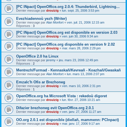
[PC INpact] OpenOffice.org 2.0.4: Thunderbird, Lightning...
Dernier message par
drouizig
«
lun. sept. 25, 2006 3:53 pm
Evezhiadennoù yezh (Writer)
Dernier message par
Alan Monfort
«
ven. juil. 21, 2006 12:15 am
Réponses :
3
[PC INpact] OpenOffice.org est disponible en version 2.03
Dernier message par
drouizig
«
ven. juin 30, 2006 9:34 am
[PC INpact] OpenOffice.org disponible en version fr 2.02
Dernier message par
drouizig
«
mar. mars 28, 2006 2:29 pm
OpenOffice 2.0 ha Linux
Dernier message par
jeremy
«
jeu. mars 23, 2006 12:49 pm
Réponses :
2
Mentrezh/Furmad - Kennaskañ/Kevreañ - Koazhañ/Gwaskañ
Dernier message par
Alan Monfort
«
lun. mars 13, 2006 2:07 pm
Emzalc'h Ofis ar Brezhoneg
Dernier message par
drouizig
«
ven. mars 10, 2006 2:31 pm
Réponses :
1
OpenOffice.org ha Microsoft Vista : rekedoù digoret
Dernier message par
drouizig
«
lun. févr. 27, 2006 10:21 am
Difazier brezhoneg evit OpenOffice.org 2.0.1
Dernier message par
drouizig
«
ven. janv. 27, 2006 11:27 am
OO.org 2.0.1 est disponible (diellañ, mammenn: PCInpact)
Dernier message par
drouizig
«
mar. janv. 17, 2006 9:17 am