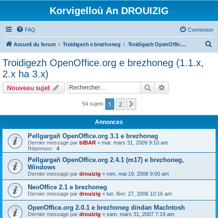
Korvigelloù An DROUIZIG
FAQ
Connexion
R
Accueil du forum
Troidigezh e brezhoneg
Troidigezh OpenOffice.org e brezhoneg (1.1.x, 2.x ha 3.x)
e
Troidigezh OpenOffice.org e brezhoneg (1.1.x,
c
2.x ha 3.x)
h
Rechercher
Recherche avanc
Nouveau sujet
e
r
1
2
Suivant
54 sujets
c
Annonces
h
Pellgargañ OpenOffice.org 3.1 e brezhoneg
e
Dernier message par
bIBAR
«
mar. mars 31, 2009 9:10 am
Réponses :
4
r
Pellgargañ OpenOffice.org 2.4.1 (m17) e brezhoneg,
Windows
Dernier message par
drouizig
«
ven. mai 19, 2006 9:00 am
NeoOffice 2.1 e brezhoneg
Dernier message par
drouizig
«
lun. févr. 27, 2006 10:16 am
OpenOffice.org 2.0.1 e brezhoneg dindan MacIntosh
Dernier message par
drouizig
«
sam. mars 31, 2007 7:19 am