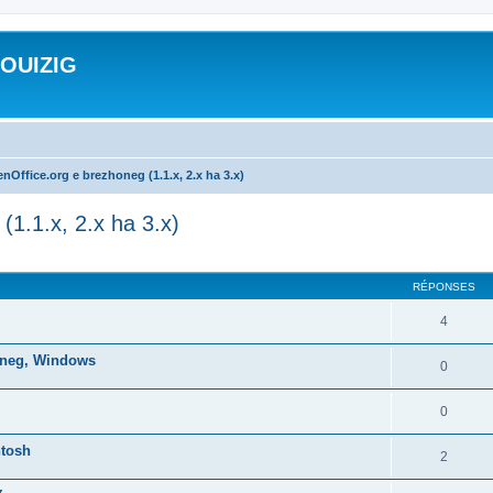
ROUIZIG
nOffice.org e brezhoneg (1.1.x, 2.x ha 3.x)
(1.1.x, 2.x ha 3.x)
cher
cherche avancée
RÉPONSES
4
honeg, Windows
0
0
ntosh
2