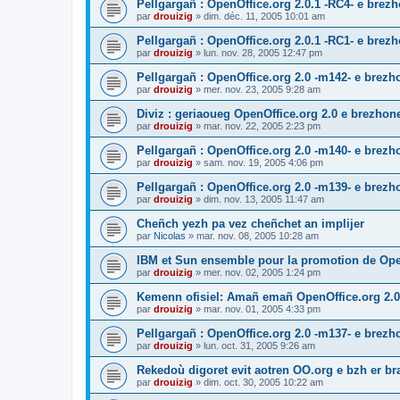
Pellgargañ : OpenOffice.org 2.0.1 -RC4- e bre
par
drouizig
»
dim. déc. 11, 2005 10:01 am
Pellgargañ : OpenOffice.org 2.0.1 -RC1- e bre
par
drouizig
»
lun. nov. 28, 2005 12:47 pm
Pellgargañ : OpenOffice.org 2.0 -m142- e brez
par
drouizig
»
mer. nov. 23, 2005 9:28 am
Diviz : geriaoueg OpenOffice.org 2.0 e brezhon
par
drouizig
»
mar. nov. 22, 2005 2:23 pm
Pellgargañ : OpenOffice.org 2.0 -m140- e brez
par
drouizig
»
sam. nov. 19, 2005 4:06 pm
Pellgargañ : OpenOffice.org 2.0 -m139- e brez
par
drouizig
»
dim. nov. 13, 2005 11:47 am
Cheñch yezh pa vez cheñchet an implijer
par
Nicolas
»
mar. nov. 08, 2005 10:28 am
IBM et Sun ensemble pour la promotion de Op
par
drouizig
»
mer. nov. 02, 2005 1:24 pm
Kemenn ofisiel: Amañ emañ OpenOffice.org 2.0
par
drouizig
»
mar. nov. 01, 2005 4:33 pm
Pellgargañ : OpenOffice.org 2.0 -m137- e brez
par
drouizig
»
lun. oct. 31, 2005 9:26 am
Rekedoù digoret evit aotren OO.org e bzh er bran
par
drouizig
»
dim. oct. 30, 2005 10:22 am