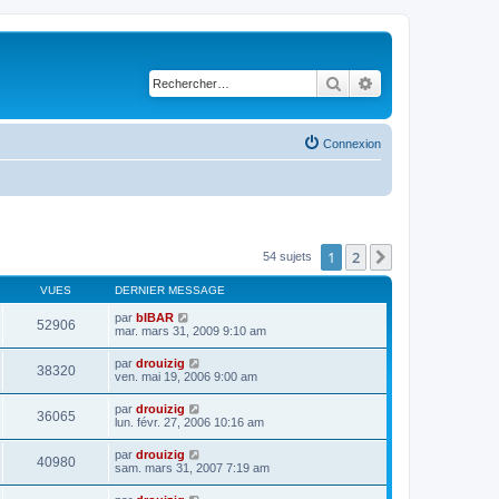
Rechercher
Recherche avancé
Connexion
1
2
Suivant
54 sujets
VUES
DERNIER MESSAGE
par
bIBAR
52906
mar. mars 31, 2009 9:10 am
par
drouizig
38320
ven. mai 19, 2006 9:00 am
par
drouizig
36065
lun. févr. 27, 2006 10:16 am
par
drouizig
40980
sam. mars 31, 2007 7:19 am