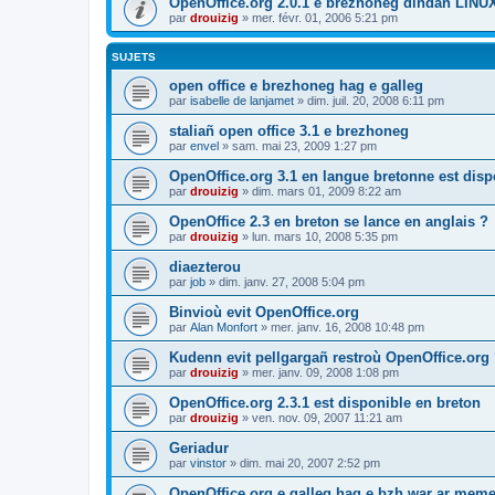
OpenOffice.org 2.0.1 e brezhoneg dindan LINU
par
drouizig
»
mer. févr. 01, 2006 5:21 pm
SUJETS
open office e brezhoneg hag e galleg
par
isabelle de lanjamet
»
dim. juil. 20, 2008 6:11 pm
staliañ open office 3.1 e brezhoneg
par
envel
»
sam. mai 23, 2009 1:27 pm
OpenOffice.org 3.1 en langue bretonne est disp
par
drouizig
»
dim. mars 01, 2009 8:22 am
OpenOffice 2.3 en breton se lance en anglais ?
par
drouizig
»
lun. mars 10, 2008 5:35 pm
diaezterou
par
job
»
dim. janv. 27, 2008 5:04 pm
Binvioù evit OpenOffice.org
par
Alan Monfort
»
mer. janv. 16, 2008 10:48 pm
Kudenn evit pellgargañ restroù OpenOffice.org
par
drouizig
»
mer. janv. 09, 2008 1:08 pm
OpenOffice.org 2.3.1 est disponible en breton
par
drouizig
»
ven. nov. 09, 2007 11:21 am
Geriadur
par
vinstor
»
dim. mai 20, 2007 2:52 pm
OpenOffice.org e galleg hag e bzh war ar meme