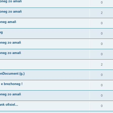
zhoneg zo amañ
0
zhoneg zo amañ
2
honeg amañ
0
eg
0
honeg zo amañ
0
honeg zo amañ
0
2
enDocument (g.)
0
 e brezhoneg !
0
honeg zo amañ
0
k ofisiel...
0