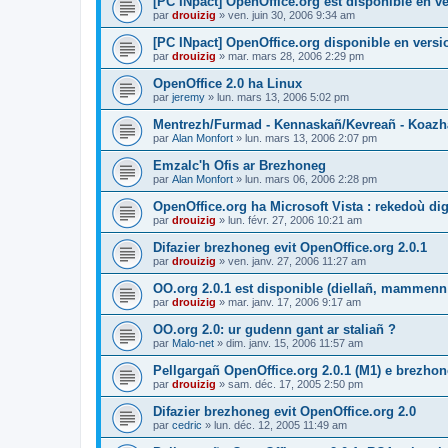
[PC INpact] OpenOffice.org est disponible en ve
par
drouizig
»
ven. juin 30, 2006 9:34 am
[PC INpact] OpenOffice.org disponible en versio
par
drouizig
»
mar. mars 28, 2006 2:29 pm
OpenOffice 2.0 ha Linux
par
jeremy
»
lun. mars 13, 2006 5:02 pm
Mentrezh/Furmad - Kennaskañ/Kevreañ - Koaz
par
Alan Monfort
»
lun. mars 13, 2006 2:07 pm
Emzalc'h Ofis ar Brezhoneg
par
Alan Monfort
»
lun. mars 06, 2006 2:28 pm
OpenOffice.org ha Microsoft Vista : rekedoù dig
par
drouizig
»
lun. févr. 27, 2006 10:21 am
Difazier brezhoneg evit OpenOffice.org 2.0.1
par
drouizig
»
ven. janv. 27, 2006 11:27 am
OO.org 2.0.1 est disponible (diellañ, mammenn
par
drouizig
»
mar. janv. 17, 2006 9:17 am
OO.org 2.0: ur gudenn gant ar staliañ ?
par
Malo-net
»
dim. janv. 15, 2006 11:57 am
Pellgargañ OpenOffice.org 2.0.1 (M1) e brezh
par
drouizig
»
sam. déc. 17, 2005 2:50 pm
Difazier brezhoneg evit OpenOffice.org 2.0
par
cedric
»
lun. déc. 12, 2005 11:49 am