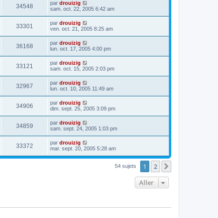
par
drouizig
34548
sam. oct. 22, 2005 6:42 am
par
drouizig
33301
ven. oct. 21, 2005 8:25 am
par
drouizig
36168
lun. oct. 17, 2005 4:00 pm
par
drouizig
33121
sam. oct. 15, 2005 2:03 pm
par
drouizig
32967
lun. oct. 10, 2005 11:49 am
par
drouizig
34906
dim. sept. 25, 2005 3:09 pm
par
drouizig
34859
sam. sept. 24, 2005 1:03 pm
par
drouizig
33372
mar. sept. 20, 2005 5:28 am
1
2
Suivant
54 sujets
Aller