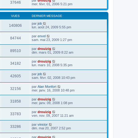
par
drouizig
37646
mer. févr. 01, 2006 5:21 pm
VUES
DERNIER MESSAGE
par
job
140806
lun. août 24, 2009 5:55 pm
par
envel
84744
sam. mai 23, 2009 1:27 pm
par
drouizig
89510
dim. mars 01, 2009 8:22 am
par
drouizig
34182
lun. mars 10, 2008 5:35 pm
par
job
42605
sam. févr. 02, 2008 10:43 pm
par
Alan Monfort
32156
mer. janv. 16, 2008 10:48 pm
par
drouizig
31858
mer. janv. 09, 2008 1:08 pm
par
drouizig
33783
ven. nov. 09, 2007 11:21 am
par
vinstor
33286
dim. mai 20, 2007 2:52 pm
par
drouizig