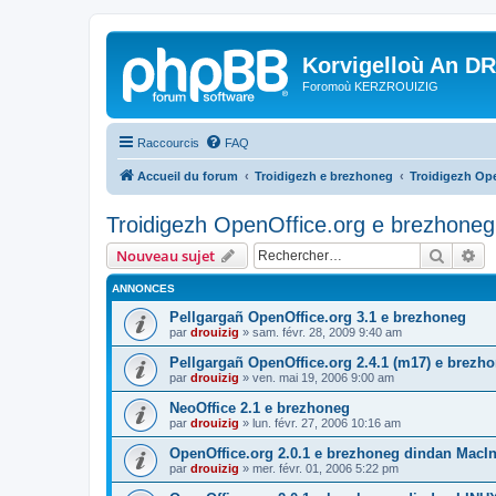
Korvigelloù An D
Foromoù KERZROUIZIG
Raccourcis
FAQ
Accueil du forum
Troidigezh e brezhoneg
Troidigezh Ope
Troidigezh OpenOffice.org e brezhoneg 
Recher
Re
Nouveau sujet
ANNONCES
Pellgargañ OpenOffice.org 3.1 e brezhoneg
par
drouizig
»
sam. févr. 28, 2009 9:40 am
Pellgargañ OpenOffice.org 2.4.1 (m17) e brez
par
drouizig
»
ven. mai 19, 2006 9:00 am
NeoOffice 2.1 e brezhoneg
par
drouizig
»
lun. févr. 27, 2006 10:16 am
OpenOffice.org 2.0.1 e brezhoneg dindan MacI
par
drouizig
»
mer. févr. 01, 2006 5:22 pm