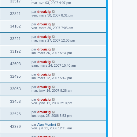
33517
mar. avr. 03, 2007 4:07 pm
par
drouizig
32821
ven. mars 30, 2007 8:31 pm
par
drouizig
34162
ven. mars 30, 2007 7:05 am
par
drouizig
33221
mar. mars 27, 2007 12:06 pm
par
drouizig
33192
lun. mars 26, 2007 5:34 pm
par
drouizig
42603
sam. mars 24, 2007 10:40 am
par
drouizig
32495
lun. mars 12, 2007 5:42 pm
par
drouizig
33053
mar. janv. 16, 2007 8:28 am
par
drouizig
33453
ven. janv. 12, 2007 2:10 pm
par
drouizig
33526
lun. sept. 25, 2006 3:53 pm
par
Alan Monfort
42379
ven. juil. 21, 2006 12:15 am
par
drouizig