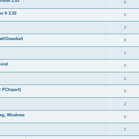
rsion 2.03
0
n fr 2.02
0
2
hañ/Gwaskañ
0
1
oret
0
0
: PCInpact)
0
2
oneg, Windows
0
2