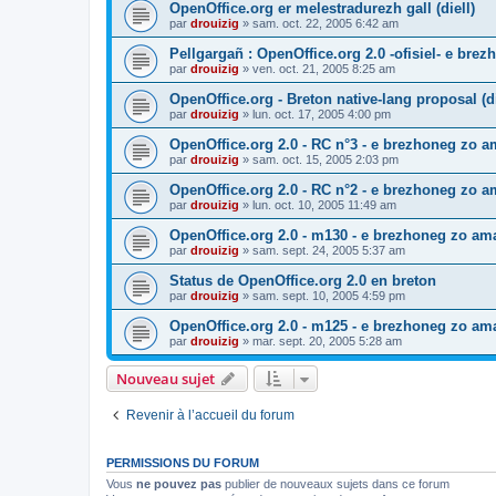
OpenOffice.org er melestradurezh gall (diell)
par
drouizig
»
sam. oct. 22, 2005 6:42 am
Pellgargañ : OpenOffice.org 2.0 -ofisiel- e bre
par
drouizig
»
ven. oct. 21, 2005 8:25 am
OpenOffice.org - Breton native-lang proposal (di
par
drouizig
»
lun. oct. 17, 2005 4:00 pm
OpenOffice.org 2.0 - RC n°3 - e brezhoneg zo am
par
drouizig
»
sam. oct. 15, 2005 2:03 pm
OpenOffice.org 2.0 - RC n°2 - e brezhoneg zo am
par
drouizig
»
lun. oct. 10, 2005 11:49 am
OpenOffice.org 2.0 - m130 - e brezhoneg zo ama
par
drouizig
»
sam. sept. 24, 2005 5:37 am
Status de OpenOffice.org 2.0 en breton
par
drouizig
»
sam. sept. 10, 2005 4:59 pm
OpenOffice.org 2.0 - m125 - e brezhoneg zo am
par
drouizig
»
mar. sept. 20, 2005 5:28 am
Nouveau sujet
Revenir à l’accueil du forum
PERMISSIONS DU FORUM
Vous
ne pouvez pas
publier de nouveaux sujets dans ce forum