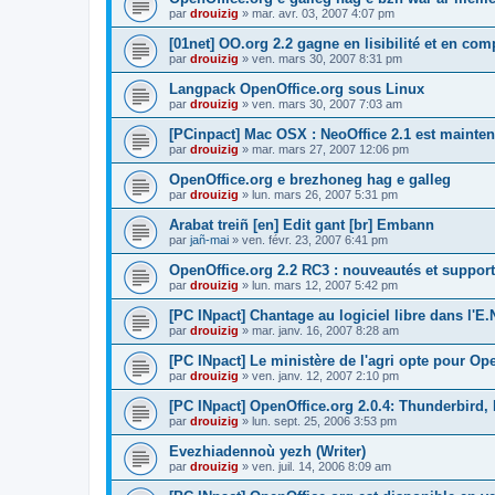
par
drouizig
»
mar. avr. 03, 2007 4:07 pm
[01net] OO.org 2.2 gagne en lisibilité et en comp
par
drouizig
»
ven. mars 30, 2007 8:31 pm
Langpack OpenOffice.org sous Linux
par
drouizig
»
ven. mars 30, 2007 7:03 am
[PCinpact] Mac OSX : NeoOffice 2.1 est mainten
par
drouizig
»
mar. mars 27, 2007 12:06 pm
OpenOffice.org e brezhoneg hag e galleg
par
drouizig
»
lun. mars 26, 2007 5:31 pm
Arabat treiñ [en] Edit gant [br] Embann
par
jañ-mai
»
ven. févr. 23, 2007 6:41 pm
OpenOffice.org 2.2 RC3 : nouveautés et support
par
drouizig
»
lun. mars 12, 2007 5:42 pm
[PC INpact] Chantage au logiciel libre dans l'E.
par
drouizig
»
mar. janv. 16, 2007 8:28 am
[PC INpact] Le ministère de l'agri opte pour Op
par
drouizig
»
ven. janv. 12, 2007 2:10 pm
[PC INpact] OpenOffice.org 2.0.4: Thunderbird, 
par
drouizig
»
lun. sept. 25, 2006 3:53 pm
Evezhiadennoù yezh (Writer)
par
drouizig
»
ven. juil. 14, 2006 8:09 am