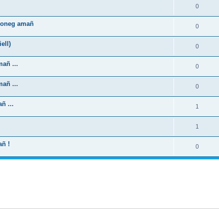
0
zhoneg amañ
0
ell)
0
añ ...
0
añ ...
0
ñ ...
1
1
añ !
0