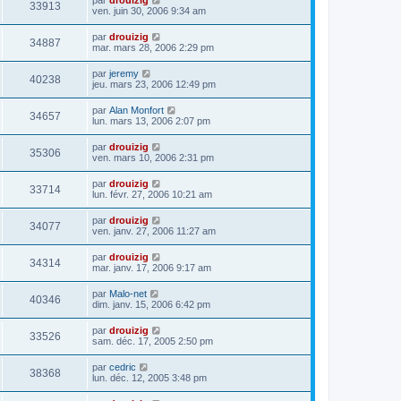
33913
ven. juin 30, 2006 9:34 am
par
drouizig
34887
mar. mars 28, 2006 2:29 pm
par
jeremy
40238
jeu. mars 23, 2006 12:49 pm
par
Alan Monfort
34657
lun. mars 13, 2006 2:07 pm
par
drouizig
35306
ven. mars 10, 2006 2:31 pm
par
drouizig
33714
lun. févr. 27, 2006 10:21 am
par
drouizig
34077
ven. janv. 27, 2006 11:27 am
par
drouizig
34314
mar. janv. 17, 2006 9:17 am
par
Malo-net
40346
dim. janv. 15, 2006 6:42 pm
par
drouizig
33526
sam. déc. 17, 2005 2:50 pm
par
cedric
38368
lun. déc. 12, 2005 3:48 pm