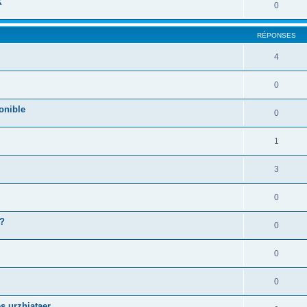
X
0
RÉPONSES
4
0
onible
0
1
3
0
 ?
0
0
0
s urzhiataer