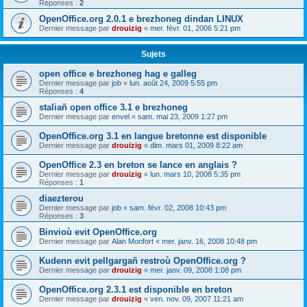
Réponses :
2
OpenOffice.org 2.0.1 e brezhoneg dindan LINUX
Dernier message par
drouizig
«
mer. févr. 01, 2006 5:21 pm
Sujets
open office e brezhoneg hag e galleg
Dernier message par
job
«
lun. août 24, 2009 5:55 pm
Réponses :
4
staliañ open office 3.1 e brezhoneg
Dernier message par
envel
«
sam. mai 23, 2009 1:27 pm
OpenOffice.org 3.1 en langue bretonne est disponible
Dernier message par
drouizig
«
dim. mars 01, 2009 8:22 am
OpenOffice 2.3 en breton se lance en anglais ?
Dernier message par
drouizig
«
lun. mars 10, 2008 5:35 pm
Réponses :
1
diaezterou
Dernier message par
job
«
sam. févr. 02, 2008 10:43 pm
Réponses :
3
Binvioù evit OpenOffice.org
Dernier message par
Alan Monfort
«
mer. janv. 16, 2008 10:48 pm
Kudenn evit pellgargañ restroù OpenOffice.org ?
Dernier message par
drouizig
«
mer. janv. 09, 2008 1:08 pm
OpenOffice.org 2.3.1 est disponible en breton
Dernier message par
drouizig
«
ven. nov. 09, 2007 11:21 am