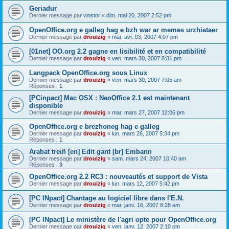
Geriadur
Dernier message par
vinstor
«
dim. mai 20, 2007 2:52 pm
OpenOffice.org e galleg hag e bzh war ar memes urzhiataer
Dernier message par
drouizig
«
mar. avr. 03, 2007 4:07 pm
[01net] OO.org 2.2 gagne en lisibilité et en compatibilité
Dernier message par
drouizig
«
ven. mars 30, 2007 8:31 pm
Langpack OpenOffice.org sous Linux
Dernier message par
drouizig
«
ven. mars 30, 2007 7:05 am
Réponses :
1
[PCinpact] Mac OSX : NeoOffice 2.1 est maintenant
disponible
Dernier message par
drouizig
«
mar. mars 27, 2007 12:06 pm
OpenOffice.org e brezhoneg hag e galleg
Dernier message par
drouizig
«
lun. mars 26, 2007 5:34 pm
Réponses :
1
Arabat treiñ [en] Edit gant [br] Embann
Dernier message par
drouizig
«
sam. mars 24, 2007 10:40 am
Réponses :
3
OpenOffice.org 2.2 RC3 : nouveautés et support de Vista
Dernier message par
drouizig
«
lun. mars 12, 2007 5:42 pm
[PC INpact] Chantage au logiciel libre dans l'E.N.
Dernier message par
drouizig
«
mar. janv. 16, 2007 8:28 am
[PC INpact] Le ministère de l'agri opte pour OpenOffice.org
Dernier message par
drouizig
«
ven. janv. 12, 2007 2:10 pm