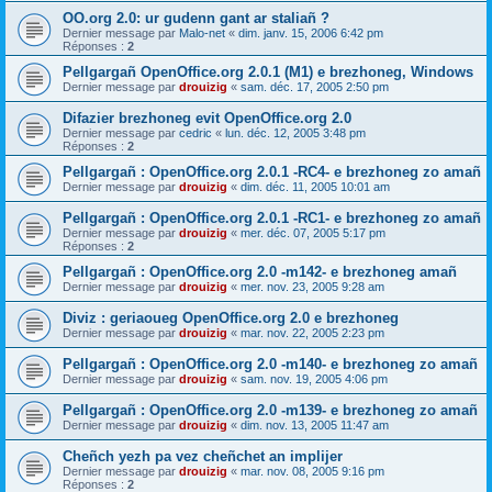
OO.org 2.0: ur gudenn gant ar staliañ ?
Dernier message par
Malo-net
«
dim. janv. 15, 2006 6:42 pm
Réponses :
2
Pellgargañ OpenOffice.org 2.0.1 (M1) e brezhoneg, Windows
Dernier message par
drouizig
«
sam. déc. 17, 2005 2:50 pm
Difazier brezhoneg evit OpenOffice.org 2.0
Dernier message par
cedric
«
lun. déc. 12, 2005 3:48 pm
Réponses :
2
Pellgargañ : OpenOffice.org 2.0.1 -RC4- e brezhoneg zo amañ
Dernier message par
drouizig
«
dim. déc. 11, 2005 10:01 am
Pellgargañ : OpenOffice.org 2.0.1 -RC1- e brezhoneg zo amañ
Dernier message par
drouizig
«
mer. déc. 07, 2005 5:17 pm
Réponses :
2
Pellgargañ : OpenOffice.org 2.0 -m142- e brezhoneg amañ
Dernier message par
drouizig
«
mer. nov. 23, 2005 9:28 am
Diviz : geriaoueg OpenOffice.org 2.0 e brezhoneg
Dernier message par
drouizig
«
mar. nov. 22, 2005 2:23 pm
Pellgargañ : OpenOffice.org 2.0 -m140- e brezhoneg zo amañ
Dernier message par
drouizig
«
sam. nov. 19, 2005 4:06 pm
Pellgargañ : OpenOffice.org 2.0 -m139- e brezhoneg zo amañ
Dernier message par
drouizig
«
dim. nov. 13, 2005 11:47 am
Cheñch yezh pa vez cheñchet an implijer
Dernier message par
drouizig
«
mar. nov. 08, 2005 9:16 pm
Réponses :
2