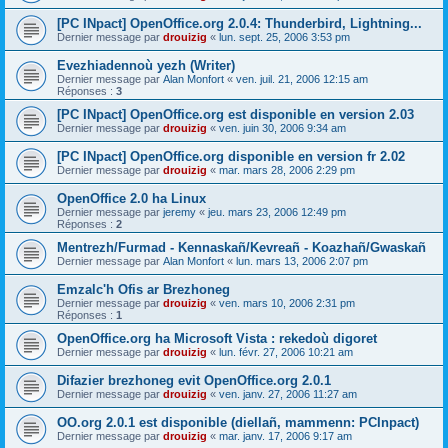
[PC INpact] OpenOffice.org 2.0.4: Thunderbird, Lightning...
Dernier message par
drouizig
«
lun. sept. 25, 2006 3:53 pm
Evezhiadennoù yezh (Writer)
Dernier message par
Alan Monfort
«
ven. juil. 21, 2006 12:15 am
Réponses :
3
[PC INpact] OpenOffice.org est disponible en version 2.03
Dernier message par
drouizig
«
ven. juin 30, 2006 9:34 am
[PC INpact] OpenOffice.org disponible en version fr 2.02
Dernier message par
drouizig
«
mar. mars 28, 2006 2:29 pm
OpenOffice 2.0 ha Linux
Dernier message par
jeremy
«
jeu. mars 23, 2006 12:49 pm
Réponses :
2
Mentrezh/Furmad - Kennaskañ/Kevreañ - Koazhañ/Gwaskañ
Dernier message par
Alan Monfort
«
lun. mars 13, 2006 2:07 pm
Emzalc'h Ofis ar Brezhoneg
Dernier message par
drouizig
«
ven. mars 10, 2006 2:31 pm
Réponses :
1
OpenOffice.org ha Microsoft Vista : rekedoù digoret
Dernier message par
drouizig
«
lun. févr. 27, 2006 10:21 am
Difazier brezhoneg evit OpenOffice.org 2.0.1
Dernier message par
drouizig
«
ven. janv. 27, 2006 11:27 am
OO.org 2.0.1 est disponible (diellañ, mammenn: PCInpact)
Dernier message par
drouizig
«
mar. janv. 17, 2006 9:17 am