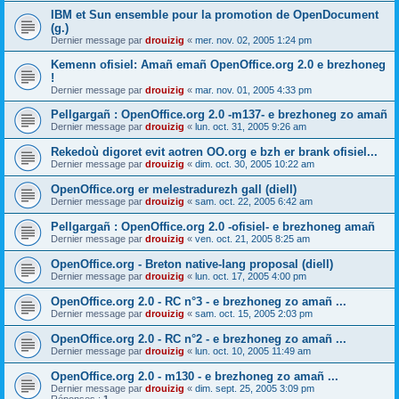
IBM et Sun ensemble pour la promotion de OpenDocument
(g.)
Dernier message par
drouizig
«
mer. nov. 02, 2005 1:24 pm
Kemenn ofisiel: Amañ emañ OpenOffice.org 2.0 e brezhoneg
!
Dernier message par
drouizig
«
mar. nov. 01, 2005 4:33 pm
Pellgargañ : OpenOffice.org 2.0 -m137- e brezhoneg zo amañ
Dernier message par
drouizig
«
lun. oct. 31, 2005 9:26 am
Rekedoù digoret evit aotren OO.org e bzh er brank ofisiel...
Dernier message par
drouizig
«
dim. oct. 30, 2005 10:22 am
OpenOffice.org er melestradurezh gall (diell)
Dernier message par
drouizig
«
sam. oct. 22, 2005 6:42 am
Pellgargañ : OpenOffice.org 2.0 -ofisiel- e brezhoneg amañ
Dernier message par
drouizig
«
ven. oct. 21, 2005 8:25 am
OpenOffice.org - Breton native-lang proposal (diell)
Dernier message par
drouizig
«
lun. oct. 17, 2005 4:00 pm
OpenOffice.org 2.0 - RC n°3 - e brezhoneg zo amañ ...
Dernier message par
drouizig
«
sam. oct. 15, 2005 2:03 pm
OpenOffice.org 2.0 - RC n°2 - e brezhoneg zo amañ ...
Dernier message par
drouizig
«
lun. oct. 10, 2005 11:49 am
OpenOffice.org 2.0 - m130 - e brezhoneg zo amañ ...
Dernier message par
drouizig
«
dim. sept. 25, 2005 3:09 pm