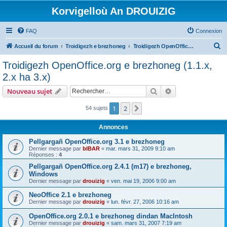
Korvigelloù An DROUIZIG
FAQ
Connexion
R
Accueil du forum
Troidigezh e brezhoneg
Troidigezh OpenOffice.org e brezhoneg (1.1.x, 2.x ha 3.x)
e
Troidigezh OpenOffice.org e brezhoneg (1.1.x,
c
2.x ha 3.x)
h
Rechercher
Recherche avanc
Nouveau sujet
e
r
1
2
Suivant
54 sujets
c
Annonces
h
Pellgargañ OpenOffice.org 3.1 e brezhoneg
e
Dernier message par
bIBAR
«
mar. mars 31, 2009 9:10 am
Réponses :
4
r
Pellgargañ OpenOffice.org 2.4.1 (m17) e brezhoneg,
Windows
Dernier message par
drouizig
«
ven. mai 19, 2006 9:00 am
NeoOffice 2.1 e brezhoneg
Dernier message par
drouizig
«
lun. févr. 27, 2006 10:16 am
OpenOffice.org 2.0.1 e brezhoneg dindan MacIntosh
Dernier message par
drouizig
«
sam. mars 31, 2007 7:19 am