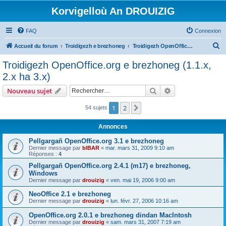
Korvigelloù An DROUIZIG
FAQ
Connexion
R
Accueil du forum
Troidigezh e brezhoneg
Troidigezh OpenOffice.org e brezhoneg (1.1.x, 2.x ha 3.x)
e
Troidigezh OpenOffice.org e brezhoneg (1.1.x,
c
2.x ha 3.x)
h
Rechercher
Recherche avanc
Nouveau sujet
e
r
1
2
Suivant
54 sujets
c
Annonces
h
Pellgargañ OpenOffice.org 3.1 e brezhoneg
e
Dernier message par
bIBAR
«
mar. mars 31, 2009 9:10 am
Réponses :
4
r
Pellgargañ OpenOffice.org 2.4.1 (m17) e brezhoneg,
Windows
Dernier message par
drouizig
«
ven. mai 19, 2006 9:00 am
NeoOffice 2.1 e brezhoneg
Dernier message par
drouizig
«
lun. févr. 27, 2006 10:16 am
OpenOffice.org 2.0.1 e brezhoneg dindan MacIntosh
Dernier message par
drouizig
«
sam. mars 31, 2007 7:19 am