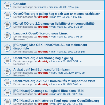
Geriadur
Dernier message par
vinstor
«
dim. mai 20, 2007 2:52 pm
OpenOffice.org e galleg hag e bzh war ar memes urzhiataer
Dernier message par
drouizig
«
mar. avr. 03, 2007 4:07 pm
[01net] OO.org 2.2 gagne en lisibilité et en compatibilité
Dernier message par
drouizig
«
ven. mars 30, 2007 8:31 pm
Langpack OpenOffice.org sous Linux
Dernier message par
drouizig
«
ven. mars 30, 2007 7:05 am
Réponses :
1
[PCinpact] Mac OSX : NeoOffice 2.1 est maintenant
disponible
Dernier message par
drouizig
«
mar. mars 27, 2007 12:06 pm
OpenOffice.org e brezhoneg hag e galleg
Dernier message par
drouizig
«
lun. mars 26, 2007 5:34 pm
Réponses :
1
Arabat treiñ [en] Edit gant [br] Embann
Dernier message par
drouizig
«
sam. mars 24, 2007 10:40 am
Réponses :
3
OpenOffice.org 2.2 RC3 : nouveautés et support de Vista
Dernier message par
drouizig
«
lun. mars 12, 2007 5:42 pm
[PC INpact] Chantage au logiciel libre dans l'E.N.
Dernier message par
drouizig
«
mar. janv. 16, 2007 8:28 am
[PC INpact] Le ministère de l'agri opte pour OpenOffice.org
Dernier message par
drouizig
«
ven. janv. 12, 2007 2:10 pm