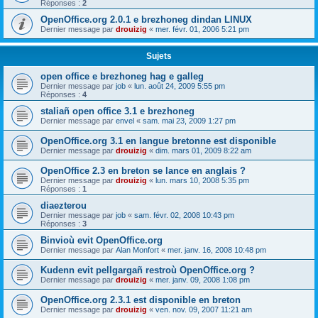
Réponses :
2
OpenOffice.org 2.0.1 e brezhoneg dindan LINUX
Dernier message par
drouizig
«
mer. févr. 01, 2006 5:21 pm
Sujets
open office e brezhoneg hag e galleg
Dernier message par
job
«
lun. août 24, 2009 5:55 pm
Réponses :
4
staliañ open office 3.1 e brezhoneg
Dernier message par
envel
«
sam. mai 23, 2009 1:27 pm
OpenOffice.org 3.1 en langue bretonne est disponible
Dernier message par
drouizig
«
dim. mars 01, 2009 8:22 am
OpenOffice 2.3 en breton se lance en anglais ?
Dernier message par
drouizig
«
lun. mars 10, 2008 5:35 pm
Réponses :
1
diaezterou
Dernier message par
job
«
sam. févr. 02, 2008 10:43 pm
Réponses :
3
Binvioù evit OpenOffice.org
Dernier message par
Alan Monfort
«
mer. janv. 16, 2008 10:48 pm
Kudenn evit pellgargañ restroù OpenOffice.org ?
Dernier message par
drouizig
«
mer. janv. 09, 2008 1:08 pm
OpenOffice.org 2.3.1 est disponible en breton
Dernier message par
drouizig
«
ven. nov. 09, 2007 11:21 am