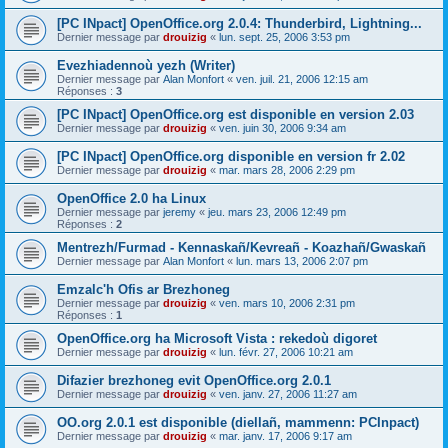
[PC INpact] OpenOffice.org 2.0.4: Thunderbird, Lightning...
Dernier message par
drouizig
«
lun. sept. 25, 2006 3:53 pm
Evezhiadennoù yezh (Writer)
Dernier message par
Alan Monfort
«
ven. juil. 21, 2006 12:15 am
Réponses :
3
[PC INpact] OpenOffice.org est disponible en version 2.03
Dernier message par
drouizig
«
ven. juin 30, 2006 9:34 am
[PC INpact] OpenOffice.org disponible en version fr 2.02
Dernier message par
drouizig
«
mar. mars 28, 2006 2:29 pm
OpenOffice 2.0 ha Linux
Dernier message par
jeremy
«
jeu. mars 23, 2006 12:49 pm
Réponses :
2
Mentrezh/Furmad - Kennaskañ/Kevreañ - Koazhañ/Gwaskañ
Dernier message par
Alan Monfort
«
lun. mars 13, 2006 2:07 pm
Emzalc'h Ofis ar Brezhoneg
Dernier message par
drouizig
«
ven. mars 10, 2006 2:31 pm
Réponses :
1
OpenOffice.org ha Microsoft Vista : rekedoù digoret
Dernier message par
drouizig
«
lun. févr. 27, 2006 10:21 am
Difazier brezhoneg evit OpenOffice.org 2.0.1
Dernier message par
drouizig
«
ven. janv. 27, 2006 11:27 am
OO.org 2.0.1 est disponible (diellañ, mammenn: PCInpact)
Dernier message par
drouizig
«
mar. janv. 17, 2006 9:17 am