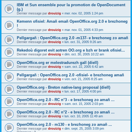
IBM et Sun ensemble pour la promotion de OpenDocument
(g.)
Dernier message par
drouizig
«
mer. nov. 02, 2005 1:24 pm
Kemenn ofisiel: Amañ emañ OpenOffice.org 2.0 e brezhoneg
!
Dernier message par
drouizig
«
mar. nov. 01, 2005 4:33 pm
Pellgargañ : OpenOffice.org 2.0 -m137- e brezhoneg zo amañ
Dernier message par
drouizig
«
lun. oct. 31, 2005 9:26 am
Rekedoù digoret evit aotren OO.org e bzh er brank ofisiel...
Dernier message par
drouizig
«
dim. oct. 30, 2005 10:22 am
OpenOffice.org er melestradurezh gall (diell)
Dernier message par
drouizig
«
sam. oct. 22, 2005 6:42 am
Pellgargañ : OpenOffice.org 2.0 -ofisiel- e brezhoneg amañ
Dernier message par
drouizig
«
ven. oct. 21, 2005 8:25 am
OpenOffice.org - Breton native-lang proposal (diell)
Dernier message par
drouizig
«
lun. oct. 17, 2005 4:00 pm
OpenOffice.org 2.0 - RC n°3 - e brezhoneg zo amañ ...
Dernier message par
drouizig
«
sam. oct. 15, 2005 2:03 pm
OpenOffice.org 2.0 - RC n°2 - e brezhoneg zo amañ ...
Dernier message par
drouizig
«
lun. oct. 10, 2005 11:49 am
OpenOffice.org 2.0 - m130 - e brezhoneg zo amañ ...
Dernier message par
drouizig
«
dim. sept. 25, 2005 3:09 pm