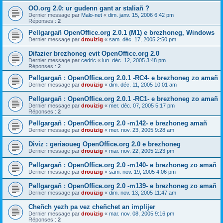
OO.org 2.0: ur gudenn gant ar staliañ ?
Dernier message par
Malo-net
«
dim. janv. 15, 2006 6:42 pm
Réponses :
2
Pellgargañ OpenOffice.org 2.0.1 (M1) e brezhoneg, Windows
Dernier message par
drouizig
«
sam. déc. 17, 2005 2:50 pm
Difazier brezhoneg evit OpenOffice.org 2.0
Dernier message par
cedric
«
lun. déc. 12, 2005 3:48 pm
Réponses :
2
Pellgargañ : OpenOffice.org 2.0.1 -RC4- e brezhoneg zo amañ
Dernier message par
drouizig
«
dim. déc. 11, 2005 10:01 am
Pellgargañ : OpenOffice.org 2.0.1 -RC1- e brezhoneg zo amañ
Dernier message par
drouizig
«
mer. déc. 07, 2005 5:17 pm
Réponses :
2
Pellgargañ : OpenOffice.org 2.0 -m142- e brezhoneg amañ
Dernier message par
drouizig
«
mer. nov. 23, 2005 9:28 am
Diviz : geriaoueg OpenOffice.org 2.0 e brezhoneg
Dernier message par
drouizig
«
mar. nov. 22, 2005 2:23 pm
Pellgargañ : OpenOffice.org 2.0 -m140- e brezhoneg zo amañ
Dernier message par
drouizig
«
sam. nov. 19, 2005 4:06 pm
Pellgargañ : OpenOffice.org 2.0 -m139- e brezhoneg zo amañ
Dernier message par
drouizig
«
dim. nov. 13, 2005 11:47 am
Cheñch yezh pa vez cheñchet an implijer
Dernier message par
drouizig
«
mar. nov. 08, 2005 9:16 pm
Réponses :
2