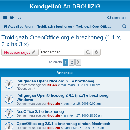
Korvigelloù An DROUIZIG
FAQ
Connexion
R
Accueil du forum
Troidigezh e brezhoneg
Troidigezh OpenOffice.org e brezhoneg (1.1.x, 2.x ha 3.x)
e
Troidigezh OpenOffice.org e brezhoneg (1.1.x,
c
2.x ha 3.x)
h
Rechercher
Recherche avanc
Nouveau sujet
e
r
1
2
Suivant
54 sujets
c
Annonces
h
Pellgargañ OpenOffice.org 3.1 e brezhoneg
e
Dernier message par
bIBAR
«
mar. mars 31, 2009 9:10 am
Réponses :
4
r
Pellgargañ OpenOffice.org 2.4.1 (m17) e brezhoneg,
Windows
Dernier message par
drouizig
«
ven. mai 19, 2006 9:00 am
NeoOffice 2.1 e brezhoneg
Dernier message par
drouizig
«
lun. févr. 27, 2006 10:16 am
OpenOffice.org 2.0.1 e brezhoneg dindan MacIntosh
Dernier message par
drouizig
«
sam. mars 31, 2007 7:19 am