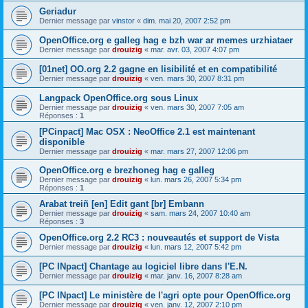
Geriadur
Dernier message par
vinstor
«
dim. mai 20, 2007 2:52 pm
OpenOffice.org e galleg hag e bzh war ar memes urzhiataer
Dernier message par
drouizig
«
mar. avr. 03, 2007 4:07 pm
[01net] OO.org 2.2 gagne en lisibilité et en compatibilité
Dernier message par
drouizig
«
ven. mars 30, 2007 8:31 pm
Langpack OpenOffice.org sous Linux
Dernier message par
drouizig
«
ven. mars 30, 2007 7:05 am
Réponses :
1
[PCinpact] Mac OSX : NeoOffice 2.1 est maintenant
disponible
Dernier message par
drouizig
«
mar. mars 27, 2007 12:06 pm
OpenOffice.org e brezhoneg hag e galleg
Dernier message par
drouizig
«
lun. mars 26, 2007 5:34 pm
Réponses :
1
Arabat treiñ [en] Edit gant [br] Embann
Dernier message par
drouizig
«
sam. mars 24, 2007 10:40 am
Réponses :
3
OpenOffice.org 2.2 RC3 : nouveautés et support de Vista
Dernier message par
drouizig
«
lun. mars 12, 2007 5:42 pm
[PC INpact] Chantage au logiciel libre dans l'E.N.
Dernier message par
drouizig
«
mar. janv. 16, 2007 8:28 am
[PC INpact] Le ministère de l'agri opte pour OpenOffice.org
Dernier message par
drouizig
«
ven. janv. 12, 2007 2:10 pm