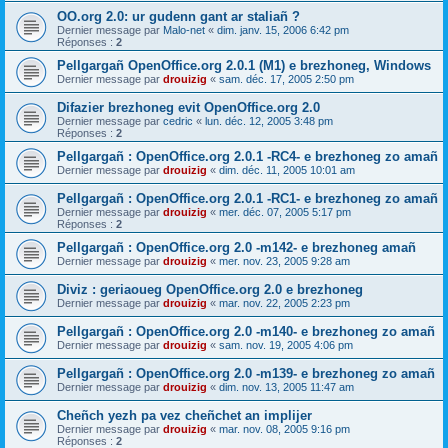
OO.org 2.0: ur gudenn gant ar staliañ ?
Dernier message par
Malo-net
«
dim. janv. 15, 2006 6:42 pm
Réponses :
2
Pellgargañ OpenOffice.org 2.0.1 (M1) e brezhoneg, Windows
Dernier message par
drouizig
«
sam. déc. 17, 2005 2:50 pm
Difazier brezhoneg evit OpenOffice.org 2.0
Dernier message par
cedric
«
lun. déc. 12, 2005 3:48 pm
Réponses :
2
Pellgargañ : OpenOffice.org 2.0.1 -RC4- e brezhoneg zo amañ
Dernier message par
drouizig
«
dim. déc. 11, 2005 10:01 am
Pellgargañ : OpenOffice.org 2.0.1 -RC1- e brezhoneg zo amañ
Dernier message par
drouizig
«
mer. déc. 07, 2005 5:17 pm
Réponses :
2
Pellgargañ : OpenOffice.org 2.0 -m142- e brezhoneg amañ
Dernier message par
drouizig
«
mer. nov. 23, 2005 9:28 am
Diviz : geriaoueg OpenOffice.org 2.0 e brezhoneg
Dernier message par
drouizig
«
mar. nov. 22, 2005 2:23 pm
Pellgargañ : OpenOffice.org 2.0 -m140- e brezhoneg zo amañ
Dernier message par
drouizig
«
sam. nov. 19, 2005 4:06 pm
Pellgargañ : OpenOffice.org 2.0 -m139- e brezhoneg zo amañ
Dernier message par
drouizig
«
dim. nov. 13, 2005 11:47 am
Cheñch yezh pa vez cheñchet an implijer
Dernier message par
drouizig
«
mar. nov. 08, 2005 9:16 pm
Réponses :
2