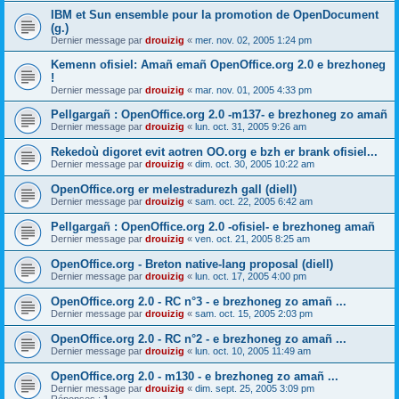
IBM et Sun ensemble pour la promotion de OpenDocument
(g.)
Dernier message par
drouizig
«
mer. nov. 02, 2005 1:24 pm
Kemenn ofisiel: Amañ emañ OpenOffice.org 2.0 e brezhoneg
!
Dernier message par
drouizig
«
mar. nov. 01, 2005 4:33 pm
Pellgargañ : OpenOffice.org 2.0 -m137- e brezhoneg zo amañ
Dernier message par
drouizig
«
lun. oct. 31, 2005 9:26 am
Rekedoù digoret evit aotren OO.org e bzh er brank ofisiel...
Dernier message par
drouizig
«
dim. oct. 30, 2005 10:22 am
OpenOffice.org er melestradurezh gall (diell)
Dernier message par
drouizig
«
sam. oct. 22, 2005 6:42 am
Pellgargañ : OpenOffice.org 2.0 -ofisiel- e brezhoneg amañ
Dernier message par
drouizig
«
ven. oct. 21, 2005 8:25 am
OpenOffice.org - Breton native-lang proposal (diell)
Dernier message par
drouizig
«
lun. oct. 17, 2005 4:00 pm
OpenOffice.org 2.0 - RC n°3 - e brezhoneg zo amañ ...
Dernier message par
drouizig
«
sam. oct. 15, 2005 2:03 pm
OpenOffice.org 2.0 - RC n°2 - e brezhoneg zo amañ ...
Dernier message par
drouizig
«
lun. oct. 10, 2005 11:49 am
OpenOffice.org 2.0 - m130 - e brezhoneg zo amañ ...
Dernier message par
drouizig
«
dim. sept. 25, 2005 3:09 pm