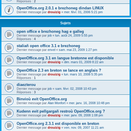
Réponses :
2
OpenOffice.org 2.0.1 e brezhoneg dindan LINUX
Dernier message par
drouizig
«
mer. févr. 01, 2006 5:21 pm
Sujets
open office e brezhoneg hag e galleg
Dernier message par
job
«
lun. août 24, 2009 5:55 pm
Réponses :
4
staliañ open office 3.1 e brezhoneg
Dernier message par
envel
«
sam. mai 23, 2009 1:27 pm
OpenOffice.org 3.1 en langue bretonne est disponible
Dernier message par
drouizig
«
dim. mars 01, 2009 8:22 am
OpenOffice 2.3 en breton se lance en anglais ?
Dernier message par
drouizig
«
lun. mars 10, 2008 5:35 pm
Réponses :
1
diaezterou
Dernier message par
job
«
sam. févr. 02, 2008 10:43 pm
Réponses :
3
Binvioù evit OpenOffice.org
Dernier message par
Alan Monfort
«
mer. janv. 16, 2008 10:48 pm
Kudenn evit pellgargañ restroù OpenOffice.org ?
Dernier message par
drouizig
«
mer. janv. 09, 2008 1:08 pm
OpenOffice.org 2.3.1 est disponible en breton
Dernier message par
drouizig
«
ven. nov. 09, 2007 11:21 am