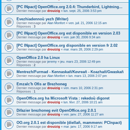
[PC INpact] OpenOffice.org 2.0.4: Thunderbird, Lightning...
Dernier message par
drouizig
«
lun. sept. 25, 2006 3:53 pm
Evezhiadennoù yezh (Writer)
Dernier message par
Alan Monfort
«
ven. juil. 21, 2006 12:15 am
Réponses :
3
[PC INpact] OpenOffice.org est disponible en version 2.03
Dernier message par
drouizig
«
ven. juin 30, 2006 9:34 am
[PC INpact] OpenOffice.org disponible en version fr 2.02
Dernier message par
drouizig
«
mar. mars 28, 2006 2:29 pm
OpenOffice 2.0 ha Linux
Dernier message par
jeremy
«
jeu. mars 23, 2006 12:49 pm
Réponses :
2
Mentrezh/Furmad - Kennaskañ/Kevreañ - Koazhañ/Gwaskañ
Dernier message par
Alan Monfort
«
lun. mars 13, 2006 2:07 pm
Emzalc'h Ofis ar Brezhoneg
Dernier message par
drouizig
«
ven. mars 10, 2006 2:31 pm
Réponses :
1
OpenOffice.org ha Microsoft Vista : rekedoù digoret
Dernier message par
drouizig
«
lun. févr. 27, 2006 10:21 am
Difazier brezhoneg evit OpenOffice.org 2.0.1
Dernier message par
drouizig
«
ven. janv. 27, 2006 11:27 am
OO.org 2.0.1 est disponible (diellañ, mammenn: PCInpact)
Dernier message par
drouizig
«
mar. janv. 17, 2006 9:17 am