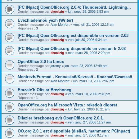
[PC INpact] OpenOffice.org 2.0.4: Thunderbird, Lightning...
Dernier message par
drouizig
«
lun. sept. 25, 2006 3:53 pm
Evezhiadennoù yezh (Writer)
Dernier message par
Alan Monfort
«
ven. juil. 21, 2006 12:15 am
Réponses :
3
[PC INpact] OpenOffice.org est disponible en version 2.03
Dernier message par
drouizig
«
ven. juin 30, 2006 9:34 am
[PC INpact] OpenOffice.org disponible en version fr 2.02
Dernier message par
drouizig
«
mar. mars 28, 2006 2:29 pm
OpenOffice 2.0 ha Linux
Dernier message par
jeremy
«
jeu. mars 23, 2006 12:49 pm
Réponses :
2
Mentrezh/Furmad - Kennaskañ/Kevreañ - Koazhañ/Gwaskañ
Dernier message par
Alan Monfort
«
lun. mars 13, 2006 2:07 pm
Emzalc'h Ofis ar Brezhoneg
Dernier message par
drouizig
«
ven. mars 10, 2006 2:31 pm
Réponses :
1
OpenOffice.org ha Microsoft Vista : rekedoù digoret
Dernier message par
drouizig
«
lun. févr. 27, 2006 10:21 am
Difazier brezhoneg evit OpenOffice.org 2.0.1
Dernier message par
drouizig
«
ven. janv. 27, 2006 11:27 am
OO.org 2.0.1 est disponible (diellañ, mammenn: PCInpact)
Dernier message par
drouizig
«
mar. janv. 17, 2006 9:17 am