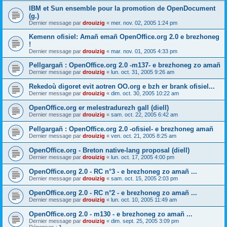
IBM et Sun ensemble pour la promotion de OpenDocument
(g.)
Dernier message par
drouizig
«
mer. nov. 02, 2005 1:24 pm
Kemenn ofisiel: Amañ emañ OpenOffice.org 2.0 e brezhoneg
!
Dernier message par
drouizig
«
mar. nov. 01, 2005 4:33 pm
Pellgargañ : OpenOffice.org 2.0 -m137- e brezhoneg zo amañ
Dernier message par
drouizig
«
lun. oct. 31, 2005 9:26 am
Rekedoù digoret evit aotren OO.org e bzh er brank ofisiel...
Dernier message par
drouizig
«
dim. oct. 30, 2005 10:22 am
OpenOffice.org er melestradurezh gall (diell)
Dernier message par
drouizig
«
sam. oct. 22, 2005 6:42 am
Pellgargañ : OpenOffice.org 2.0 -ofisiel- e brezhoneg amañ
Dernier message par
drouizig
«
ven. oct. 21, 2005 8:25 am
OpenOffice.org - Breton native-lang proposal (diell)
Dernier message par
drouizig
«
lun. oct. 17, 2005 4:00 pm
OpenOffice.org 2.0 - RC n°3 - e brezhoneg zo amañ ...
Dernier message par
drouizig
«
sam. oct. 15, 2005 2:03 pm
OpenOffice.org 2.0 - RC n°2 - e brezhoneg zo amañ ...
Dernier message par
drouizig
«
lun. oct. 10, 2005 11:49 am
OpenOffice.org 2.0 - m130 - e brezhoneg zo amañ ...
Dernier message par
drouizig
«
dim. sept. 25, 2005 3:09 pm