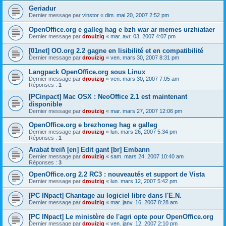
Geriadur
Dernier message par
vinstor
«
dim. mai 20, 2007 2:52 pm
OpenOffice.org e galleg hag e bzh war ar memes urzhiataer
Dernier message par
drouizig
«
mar. avr. 03, 2007 4:07 pm
[01net] OO.org 2.2 gagne en lisibilité et en compatibilité
Dernier message par
drouizig
«
ven. mars 30, 2007 8:31 pm
Langpack OpenOffice.org sous Linux
Dernier message par
drouizig
«
ven. mars 30, 2007 7:05 am
Réponses :
1
[PCinpact] Mac OSX : NeoOffice 2.1 est maintenant
disponible
Dernier message par
drouizig
«
mar. mars 27, 2007 12:06 pm
OpenOffice.org e brezhoneg hag e galleg
Dernier message par
drouizig
«
lun. mars 26, 2007 5:34 pm
Réponses :
1
Arabat treiñ [en] Edit gant [br] Embann
Dernier message par
drouizig
«
sam. mars 24, 2007 10:40 am
Réponses :
3
OpenOffice.org 2.2 RC3 : nouveautés et support de Vista
Dernier message par
drouizig
«
lun. mars 12, 2007 5:42 pm
[PC INpact] Chantage au logiciel libre dans l'E.N.
Dernier message par
drouizig
«
mar. janv. 16, 2007 8:28 am
[PC INpact] Le ministère de l'agri opte pour OpenOffice.org
Dernier message par
drouizig
«
ven. janv. 12, 2007 2:10 pm