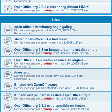
Réponses :
2
OpenOffice.org 2.0.1 e brezhoneg dindan LINUX
Dernier message par
drouizig
«
mer. févr. 01, 2006 5:21 pm
Sujets
open office e brezhoneg hag e galleg
Dernier message par
job
«
lun. août 24, 2009 5:55 pm
Réponses :
4
staliañ open office 3.1 e brezhoneg
Dernier message par
envel
«
sam. mai 23, 2009 1:27 pm
OpenOffice.org 3.1 en langue bretonne est disponible
Dernier message par
drouizig
«
dim. mars 01, 2009 8:22 am
OpenOffice 2.3 en breton se lance en anglais ?
Dernier message par
drouizig
«
lun. mars 10, 2008 5:35 pm
Réponses :
1
diaezterou
Dernier message par
job
«
sam. févr. 02, 2008 10:43 pm
Réponses :
3
Binvioù evit OpenOffice.org
Dernier message par
Alan Monfort
«
mer. janv. 16, 2008 10:48 pm
Kudenn evit pellgargañ restroù OpenOffice.org ?
Dernier message par
drouizig
«
mer. janv. 09, 2008 1:08 pm
OpenOffice.org 2.3.1 est disponible en breton
Dernier message par
drouizig
«
ven. nov. 09, 2007 11:21 am