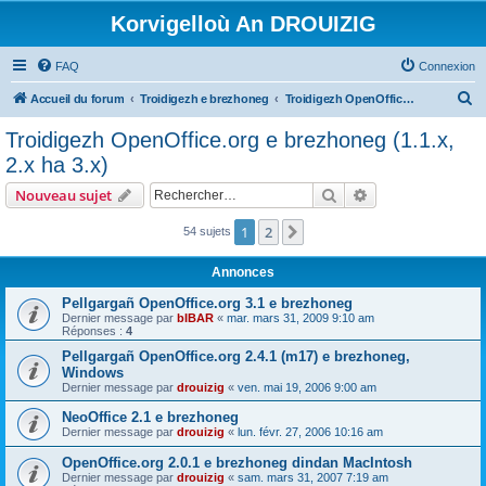
Korvigelloù An DROUIZIG
FAQ
Connexion
R
Accueil du forum
Troidigezh e brezhoneg
Troidigezh OpenOffice.org e brezhoneg (1.1.x, 2.x ha 3.x)
e
Troidigezh OpenOffice.org e brezhoneg (1.1.x,
c
2.x ha 3.x)
h
Rechercher
Recherche avanc
Nouveau sujet
e
r
1
2
Suivant
54 sujets
c
Annonces
h
Pellgargañ OpenOffice.org 3.1 e brezhoneg
e
Dernier message par
bIBAR
«
mar. mars 31, 2009 9:10 am
Réponses :
4
r
Pellgargañ OpenOffice.org 2.4.1 (m17) e brezhoneg,
Windows
Dernier message par
drouizig
«
ven. mai 19, 2006 9:00 am
NeoOffice 2.1 e brezhoneg
Dernier message par
drouizig
«
lun. févr. 27, 2006 10:16 am
OpenOffice.org 2.0.1 e brezhoneg dindan MacIntosh
Dernier message par
drouizig
«
sam. mars 31, 2007 7:19 am