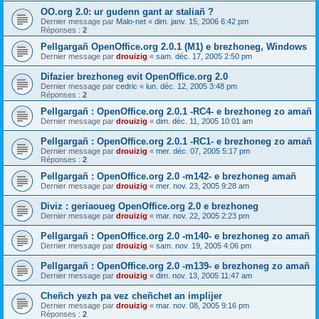
OO.org 2.0: ur gudenn gant ar staliañ ?
Dernier message par
Malo-net
«
dim. janv. 15, 2006 6:42 pm
Réponses :
2
Pellgargañ OpenOffice.org 2.0.1 (M1) e brezhoneg, Windows
Dernier message par
drouizig
«
sam. déc. 17, 2005 2:50 pm
Difazier brezhoneg evit OpenOffice.org 2.0
Dernier message par
cedric
«
lun. déc. 12, 2005 3:48 pm
Réponses :
2
Pellgargañ : OpenOffice.org 2.0.1 -RC4- e brezhoneg zo amañ
Dernier message par
drouizig
«
dim. déc. 11, 2005 10:01 am
Pellgargañ : OpenOffice.org 2.0.1 -RC1- e brezhoneg zo amañ
Dernier message par
drouizig
«
mer. déc. 07, 2005 5:17 pm
Réponses :
2
Pellgargañ : OpenOffice.org 2.0 -m142- e brezhoneg amañ
Dernier message par
drouizig
«
mer. nov. 23, 2005 9:28 am
Diviz : geriaoueg OpenOffice.org 2.0 e brezhoneg
Dernier message par
drouizig
«
mar. nov. 22, 2005 2:23 pm
Pellgargañ : OpenOffice.org 2.0 -m140- e brezhoneg zo amañ
Dernier message par
drouizig
«
sam. nov. 19, 2005 4:06 pm
Pellgargañ : OpenOffice.org 2.0 -m139- e brezhoneg zo amañ
Dernier message par
drouizig
«
dim. nov. 13, 2005 11:47 am
Cheñch yezh pa vez cheñchet an implijer
Dernier message par
drouizig
«
mar. nov. 08, 2005 9:16 pm
Réponses :
2