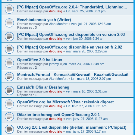
[PC INpact] OpenOffice.org 2.0.4: Thunderbird, Lightning...
Dernier message par
drouizig
«
lun. sept. 25, 2006 3:53 pm
Evezhiadennoù yezh (Writer)
Dernier message par
Alan Monfort
«
ven. juil. 21, 2006 12:15 am
Réponses :
3
[PC INpact] OpenOffice.org est disponible en version 2.03
Dernier message par
drouizig
«
ven. juin 30, 2006 9:34 am
[PC INpact] OpenOffice.org disponible en version fr 2.02
Dernier message par
drouizig
«
mar. mars 28, 2006 2:29 pm
OpenOffice 2.0 ha Linux
Dernier message par
jeremy
«
jeu. mars 23, 2006 12:49 pm
Réponses :
2
Mentrezh/Furmad - Kennaskañ/Kevreañ - Koazhañ/Gwaskañ
Dernier message par
Alan Monfort
«
lun. mars 13, 2006 2:07 pm
Emzalc'h Ofis ar Brezhoneg
Dernier message par
drouizig
«
ven. mars 10, 2006 2:31 pm
Réponses :
1
OpenOffice.org ha Microsoft Vista : rekedoù digoret
Dernier message par
drouizig
«
lun. févr. 27, 2006 10:21 am
Difazier brezhoneg evit OpenOffice.org 2.0.1
Dernier message par
drouizig
«
ven. janv. 27, 2006 11:27 am
OO.org 2.0.1 est disponible (diellañ, mammenn: PCInpact)
Dernier message par
drouizig
«
mar. janv. 17, 2006 9:17 am