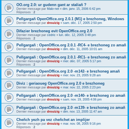
OO.org 2.0: ur gudenn gant ar staliañ ?
Dernier message par
Malo-net
«
dim. janv. 15, 2006 6:42 pm
Réponses :
2
Pellgargañ OpenOffice.org 2.0.1 (M1) e brezhoneg, Windows
Dernier message par
drouizig
«
sam. déc. 17, 2005 2:50 pm
Difazier brezhoneg evit OpenOffice.org 2.0
Dernier message par
cedric
«
lun. déc. 12, 2005 3:48 pm
Réponses :
2
Pellgargañ : OpenOffice.org 2.0.1 -RC4- e brezhoneg zo amañ
Dernier message par
drouizig
«
dim. déc. 11, 2005 10:01 am
Pellgargañ : OpenOffice.org 2.0.1 -RC1- e brezhoneg zo amañ
Dernier message par
drouizig
«
mer. déc. 07, 2005 5:17 pm
Réponses :
2
Pellgargañ : OpenOffice.org 2.0 -m142- e brezhoneg amañ
Dernier message par
drouizig
«
mer. nov. 23, 2005 9:28 am
Diviz : geriaoueg OpenOffice.org 2.0 e brezhoneg
Dernier message par
drouizig
«
mar. nov. 22, 2005 2:23 pm
Pellgargañ : OpenOffice.org 2.0 -m140- e brezhoneg zo amañ
Dernier message par
drouizig
«
sam. nov. 19, 2005 4:06 pm
Pellgargañ : OpenOffice.org 2.0 -m139- e brezhoneg zo amañ
Dernier message par
drouizig
«
dim. nov. 13, 2005 11:47 am
Cheñch yezh pa vez cheñchet an implijer
Dernier message par
drouizig
«
mar. nov. 08, 2005 9:16 pm
Réponses :
2