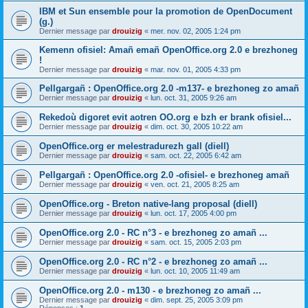
IBM et Sun ensemble pour la promotion de OpenDocument
(g.)
Dernier message par
drouizig
«
mer. nov. 02, 2005 1:24 pm
Kemenn ofisiel: Amañ emañ OpenOffice.org 2.0 e brezhoneg
!
Dernier message par
drouizig
«
mar. nov. 01, 2005 4:33 pm
Pellgargañ : OpenOffice.org 2.0 -m137- e brezhoneg zo amañ
Dernier message par
drouizig
«
lun. oct. 31, 2005 9:26 am
Rekedoù digoret evit aotren OO.org e bzh er brank ofisiel...
Dernier message par
drouizig
«
dim. oct. 30, 2005 10:22 am
OpenOffice.org er melestradurezh gall (diell)
Dernier message par
drouizig
«
sam. oct. 22, 2005 6:42 am
Pellgargañ : OpenOffice.org 2.0 -ofisiel- e brezhoneg amañ
Dernier message par
drouizig
«
ven. oct. 21, 2005 8:25 am
OpenOffice.org - Breton native-lang proposal (diell)
Dernier message par
drouizig
«
lun. oct. 17, 2005 4:00 pm
OpenOffice.org 2.0 - RC n°3 - e brezhoneg zo amañ ...
Dernier message par
drouizig
«
sam. oct. 15, 2005 2:03 pm
OpenOffice.org 2.0 - RC n°2 - e brezhoneg zo amañ ...
Dernier message par
drouizig
«
lun. oct. 10, 2005 11:49 am
OpenOffice.org 2.0 - m130 - e brezhoneg zo amañ ...
Dernier message par
drouizig
«
dim. sept. 25, 2005 3:09 pm