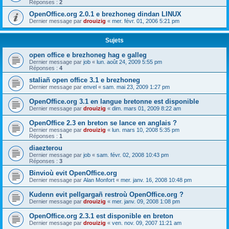
Réponses :
2
OpenOffice.org 2.0.1 e brezhoneg dindan LINUX
Dernier message par
drouizig
«
mer. févr. 01, 2006 5:21 pm
Sujets
open office e brezhoneg hag e galleg
Dernier message par
job
«
lun. août 24, 2009 5:55 pm
Réponses :
4
staliañ open office 3.1 e brezhoneg
Dernier message par
envel
«
sam. mai 23, 2009 1:27 pm
OpenOffice.org 3.1 en langue bretonne est disponible
Dernier message par
drouizig
«
dim. mars 01, 2009 8:22 am
OpenOffice 2.3 en breton se lance en anglais ?
Dernier message par
drouizig
«
lun. mars 10, 2008 5:35 pm
Réponses :
1
diaezterou
Dernier message par
job
«
sam. févr. 02, 2008 10:43 pm
Réponses :
3
Binvioù evit OpenOffice.org
Dernier message par
Alan Monfort
«
mer. janv. 16, 2008 10:48 pm
Kudenn evit pellgargañ restroù OpenOffice.org ?
Dernier message par
drouizig
«
mer. janv. 09, 2008 1:08 pm
OpenOffice.org 2.3.1 est disponible en breton
Dernier message par
drouizig
«
ven. nov. 09, 2007 11:21 am