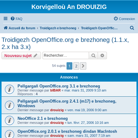
Korvigelloù An DROUIZIG
FAQ
Connexion
R
Accueil du forum
Troidigezh e brezhoneg
Troidigezh OpenOffice.org e brezhoneg (1.1.x, 2.x ha 3.x)
e
Troidigezh OpenOffice.org e brezhoneg (1.1.x,
c
2.x ha 3.x)
h
Rechercher
Recherche avanc
Nouveau sujet
e
r
1
2
Suivant
54 sujets
c
Annonces
h
Pellgargañ OpenOffice.org 3.1 e brezhoneg
e
Dernier message par
bIBAR
«
mar. mars 31, 2009 9:10 am
Réponses :
4
r
Pellgargañ OpenOffice.org 2.4.1 (m17) e brezhoneg,
Windows
Dernier message par
drouizig
«
ven. mai 19, 2006 9:00 am
NeoOffice 2.1 e brezhoneg
Dernier message par
drouizig
«
lun. févr. 27, 2006 10:16 am
OpenOffice.org 2.0.1 e brezhoneg dindan MacIntosh
Dernier message par
drouizig
«
sam. mars 31, 2007 7:19 am