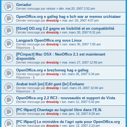
Geriadur
Dernier message par
vinstor
«
dim. mai 20, 2007 2:52 pm
OpenOffice.org e galleg hag e bzh war ar memes urzhiataer
Dernier message par
drouizig
«
mar. avr. 03, 2007 4:07 pm
[01net] OO.org 2.2 gagne en lisibilité et en compatibilité
Dernier message par
drouizig
«
ven. mars 30, 2007 8:31 pm
Langpack OpenOffice.org sous Linux
Dernier message par
drouizig
«
ven. mars 30, 2007 7:05 am
Réponses :
1
[PCinpact] Mac OSX : NeoOffice 2.1 est maintenant
disponible
Dernier message par
drouizig
«
mar. mars 27, 2007 12:06 pm
OpenOffice.org e brezhoneg hag e galleg
Dernier message par
drouizig
«
lun. mars 26, 2007 5:34 pm
Réponses :
1
Arabat treiñ [en] Edit gant [br] Embann
Dernier message par
drouizig
«
sam. mars 24, 2007 10:40 am
Réponses :
3
OpenOffice.org 2.2 RC3 : nouveautés et support de Vista
Dernier message par
drouizig
«
lun. mars 12, 2007 5:42 pm
[PC INpact] Chantage au logiciel libre dans l'E.N.
Dernier message par
drouizig
«
mar. janv. 16, 2007 8:28 am
[PC INpact] Le ministère de l'agri opte pour OpenOffice.org
Dernier message par
drouizig
«
ven. janv. 12, 2007 2:10 pm