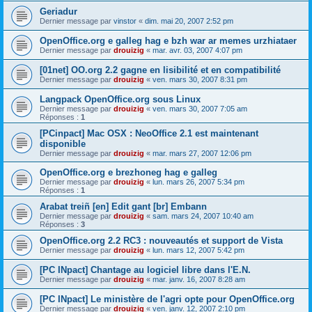
Geriadur
Dernier message par
vinstor
«
dim. mai 20, 2007 2:52 pm
OpenOffice.org e galleg hag e bzh war ar memes urzhiataer
Dernier message par
drouizig
«
mar. avr. 03, 2007 4:07 pm
[01net] OO.org 2.2 gagne en lisibilité et en compatibilité
Dernier message par
drouizig
«
ven. mars 30, 2007 8:31 pm
Langpack OpenOffice.org sous Linux
Dernier message par
drouizig
«
ven. mars 30, 2007 7:05 am
Réponses :
1
[PCinpact] Mac OSX : NeoOffice 2.1 est maintenant
disponible
Dernier message par
drouizig
«
mar. mars 27, 2007 12:06 pm
OpenOffice.org e brezhoneg hag e galleg
Dernier message par
drouizig
«
lun. mars 26, 2007 5:34 pm
Réponses :
1
Arabat treiñ [en] Edit gant [br] Embann
Dernier message par
drouizig
«
sam. mars 24, 2007 10:40 am
Réponses :
3
OpenOffice.org 2.2 RC3 : nouveautés et support de Vista
Dernier message par
drouizig
«
lun. mars 12, 2007 5:42 pm
[PC INpact] Chantage au logiciel libre dans l'E.N.
Dernier message par
drouizig
«
mar. janv. 16, 2007 8:28 am
[PC INpact] Le ministère de l'agri opte pour OpenOffice.org
Dernier message par
drouizig
«
ven. janv. 12, 2007 2:10 pm