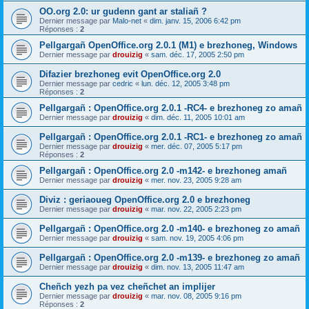
OO.org 2.0: ur gudenn gant ar staliañ ?
Dernier message par
Malo-net
«
dim. janv. 15, 2006 6:42 pm
Réponses :
2
Pellgargañ OpenOffice.org 2.0.1 (M1) e brezhoneg, Windows
Dernier message par
drouizig
«
sam. déc. 17, 2005 2:50 pm
Difazier brezhoneg evit OpenOffice.org 2.0
Dernier message par
cedric
«
lun. déc. 12, 2005 3:48 pm
Réponses :
2
Pellgargañ : OpenOffice.org 2.0.1 -RC4- e brezhoneg zo amañ
Dernier message par
drouizig
«
dim. déc. 11, 2005 10:01 am
Pellgargañ : OpenOffice.org 2.0.1 -RC1- e brezhoneg zo amañ
Dernier message par
drouizig
«
mer. déc. 07, 2005 5:17 pm
Réponses :
2
Pellgargañ : OpenOffice.org 2.0 -m142- e brezhoneg amañ
Dernier message par
drouizig
«
mer. nov. 23, 2005 9:28 am
Diviz : geriaoueg OpenOffice.org 2.0 e brezhoneg
Dernier message par
drouizig
«
mar. nov. 22, 2005 2:23 pm
Pellgargañ : OpenOffice.org 2.0 -m140- e brezhoneg zo amañ
Dernier message par
drouizig
«
sam. nov. 19, 2005 4:06 pm
Pellgargañ : OpenOffice.org 2.0 -m139- e brezhoneg zo amañ
Dernier message par
drouizig
«
dim. nov. 13, 2005 11:47 am
Cheñch yezh pa vez cheñchet an implijer
Dernier message par
drouizig
«
mar. nov. 08, 2005 9:16 pm
Réponses :
2