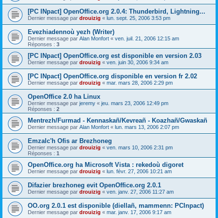
[PC INpact] OpenOffice.org 2.0.4: Thunderbird, Lightning...
Dernier message par
drouizig
«
lun. sept. 25, 2006 3:53 pm
Evezhiadennoù yezh (Writer)
Dernier message par
Alan Monfort
«
ven. juil. 21, 2006 12:15 am
Réponses :
3
[PC INpact] OpenOffice.org est disponible en version 2.03
Dernier message par
drouizig
«
ven. juin 30, 2006 9:34 am
[PC INpact] OpenOffice.org disponible en version fr 2.02
Dernier message par
drouizig
«
mar. mars 28, 2006 2:29 pm
OpenOffice 2.0 ha Linux
Dernier message par
jeremy
«
jeu. mars 23, 2006 12:49 pm
Réponses :
2
Mentrezh/Furmad - Kennaskañ/Kevreañ - Koazhañ/Gwaskañ
Dernier message par
Alan Monfort
«
lun. mars 13, 2006 2:07 pm
Emzalc'h Ofis ar Brezhoneg
Dernier message par
drouizig
«
ven. mars 10, 2006 2:31 pm
Réponses :
1
OpenOffice.org ha Microsoft Vista : rekedoù digoret
Dernier message par
drouizig
«
lun. févr. 27, 2006 10:21 am
Difazier brezhoneg evit OpenOffice.org 2.0.1
Dernier message par
drouizig
«
ven. janv. 27, 2006 11:27 am
OO.org 2.0.1 est disponible (diellañ, mammenn: PCInpact)
Dernier message par
drouizig
«
mar. janv. 17, 2006 9:17 am