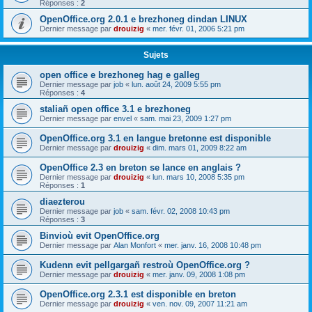
Réponses :
2
OpenOffice.org 2.0.1 e brezhoneg dindan LINUX
Dernier message par
drouizig
«
mer. févr. 01, 2006 5:21 pm
Sujets
open office e brezhoneg hag e galleg
Dernier message par
job
«
lun. août 24, 2009 5:55 pm
Réponses :
4
staliañ open office 3.1 e brezhoneg
Dernier message par
envel
«
sam. mai 23, 2009 1:27 pm
OpenOffice.org 3.1 en langue bretonne est disponible
Dernier message par
drouizig
«
dim. mars 01, 2009 8:22 am
OpenOffice 2.3 en breton se lance en anglais ?
Dernier message par
drouizig
«
lun. mars 10, 2008 5:35 pm
Réponses :
1
diaezterou
Dernier message par
job
«
sam. févr. 02, 2008 10:43 pm
Réponses :
3
Binvioù evit OpenOffice.org
Dernier message par
Alan Monfort
«
mer. janv. 16, 2008 10:48 pm
Kudenn evit pellgargañ restroù OpenOffice.org ?
Dernier message par
drouizig
«
mer. janv. 09, 2008 1:08 pm
OpenOffice.org 2.3.1 est disponible en breton
Dernier message par
drouizig
«
ven. nov. 09, 2007 11:21 am