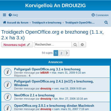
Korvigelloù An DROUIZIG
FAQ
Connexion
R
Accueil du forum
Troidigezh e brezhoneg
Troidigezh OpenOffice.org e brezhoneg (1.1.x, 2.x ha 3.x)
e
Troidigezh OpenOffice.org e brezhoneg (1.1.x,
c
2.x ha 3.x)
h
Rechercher
Recherche avanc
Nouveau sujet
e
r
1
2
Suivant
54 sujets
c
Annonces
h
Pellgargañ OpenOffice.org 3.1 e brezhoneg
e
Dernier message par
bIBAR
«
mar. mars 31, 2009 9:10 am
Réponses :
4
r
Pellgargañ OpenOffice.org 2.4.1 (m17) e brezhoneg,
Windows
Dernier message par
drouizig
«
ven. mai 19, 2006 9:00 am
NeoOffice 2.1 e brezhoneg
Dernier message par
drouizig
«
lun. févr. 27, 2006 10:16 am
OpenOffice.org 2.0.1 e brezhoneg dindan MacIntosh
Dernier message par
drouizig
«
sam. mars 31, 2007 7:19 am