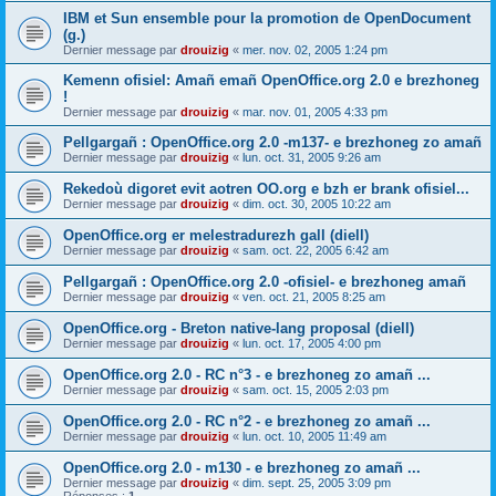
IBM et Sun ensemble pour la promotion de OpenDocument
(g.)
Dernier message par
drouizig
«
mer. nov. 02, 2005 1:24 pm
Kemenn ofisiel: Amañ emañ OpenOffice.org 2.0 e brezhoneg
!
Dernier message par
drouizig
«
mar. nov. 01, 2005 4:33 pm
Pellgargañ : OpenOffice.org 2.0 -m137- e brezhoneg zo amañ
Dernier message par
drouizig
«
lun. oct. 31, 2005 9:26 am
Rekedoù digoret evit aotren OO.org e bzh er brank ofisiel...
Dernier message par
drouizig
«
dim. oct. 30, 2005 10:22 am
OpenOffice.org er melestradurezh gall (diell)
Dernier message par
drouizig
«
sam. oct. 22, 2005 6:42 am
Pellgargañ : OpenOffice.org 2.0 -ofisiel- e brezhoneg amañ
Dernier message par
drouizig
«
ven. oct. 21, 2005 8:25 am
OpenOffice.org - Breton native-lang proposal (diell)
Dernier message par
drouizig
«
lun. oct. 17, 2005 4:00 pm
OpenOffice.org 2.0 - RC n°3 - e brezhoneg zo amañ ...
Dernier message par
drouizig
«
sam. oct. 15, 2005 2:03 pm
OpenOffice.org 2.0 - RC n°2 - e brezhoneg zo amañ ...
Dernier message par
drouizig
«
lun. oct. 10, 2005 11:49 am
OpenOffice.org 2.0 - m130 - e brezhoneg zo amañ ...
Dernier message par
drouizig
«
dim. sept. 25, 2005 3:09 pm