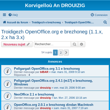
Korvigelloù An DROUIZIG
FAQ
Connexion
R
Accueil du forum
Troidigezh e brezhoneg
Troidigezh OpenOffice.org e brezhoneg (1.1.x, 2.x ha 3.x)
e
Troidigezh OpenOffice.org e brezhoneg (1.1.x,
c
2.x ha 3.x)
h
Rechercher
Recherche avanc
Nouveau sujet
e
r
1
2
Suivant
54 sujets
c
Annonces
h
Pellgargañ OpenOffice.org 3.1 e brezhoneg
e
Dernier message par
bIBAR
«
mar. mars 31, 2009 9:10 am
Réponses :
4
r
Pellgargañ OpenOffice.org 2.4.1 (m17) e brezhoneg,
Windows
Dernier message par
drouizig
«
ven. mai 19, 2006 9:00 am
NeoOffice 2.1 e brezhoneg
Dernier message par
drouizig
«
lun. févr. 27, 2006 10:16 am
OpenOffice.org 2.0.1 e brezhoneg dindan MacIntosh
Dernier message par
drouizig
«
sam. mars 31, 2007 7:19 am