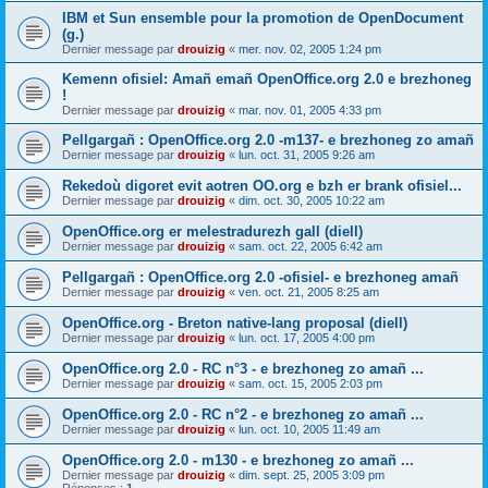
IBM et Sun ensemble pour la promotion de OpenDocument
(g.)
Dernier message par
drouizig
«
mer. nov. 02, 2005 1:24 pm
Kemenn ofisiel: Amañ emañ OpenOffice.org 2.0 e brezhoneg
!
Dernier message par
drouizig
«
mar. nov. 01, 2005 4:33 pm
Pellgargañ : OpenOffice.org 2.0 -m137- e brezhoneg zo amañ
Dernier message par
drouizig
«
lun. oct. 31, 2005 9:26 am
Rekedoù digoret evit aotren OO.org e bzh er brank ofisiel...
Dernier message par
drouizig
«
dim. oct. 30, 2005 10:22 am
OpenOffice.org er melestradurezh gall (diell)
Dernier message par
drouizig
«
sam. oct. 22, 2005 6:42 am
Pellgargañ : OpenOffice.org 2.0 -ofisiel- e brezhoneg amañ
Dernier message par
drouizig
«
ven. oct. 21, 2005 8:25 am
OpenOffice.org - Breton native-lang proposal (diell)
Dernier message par
drouizig
«
lun. oct. 17, 2005 4:00 pm
OpenOffice.org 2.0 - RC n°3 - e brezhoneg zo amañ ...
Dernier message par
drouizig
«
sam. oct. 15, 2005 2:03 pm
OpenOffice.org 2.0 - RC n°2 - e brezhoneg zo amañ ...
Dernier message par
drouizig
«
lun. oct. 10, 2005 11:49 am
OpenOffice.org 2.0 - m130 - e brezhoneg zo amañ ...
Dernier message par
drouizig
«
dim. sept. 25, 2005 3:09 pm