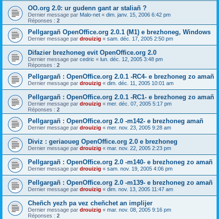
OO.org 2.0: ur gudenn gant ar staliañ ?
Dernier message par
Malo-net
«
dim. janv. 15, 2006 6:42 pm
Réponses :
2
Pellgargañ OpenOffice.org 2.0.1 (M1) e brezhoneg, Windows
Dernier message par
drouizig
«
sam. déc. 17, 2005 2:50 pm
Difazier brezhoneg evit OpenOffice.org 2.0
Dernier message par
cedric
«
lun. déc. 12, 2005 3:48 pm
Réponses :
2
Pellgargañ : OpenOffice.org 2.0.1 -RC4- e brezhoneg zo amañ
Dernier message par
drouizig
«
dim. déc. 11, 2005 10:01 am
Pellgargañ : OpenOffice.org 2.0.1 -RC1- e brezhoneg zo amañ
Dernier message par
drouizig
«
mer. déc. 07, 2005 5:17 pm
Réponses :
2
Pellgargañ : OpenOffice.org 2.0 -m142- e brezhoneg amañ
Dernier message par
drouizig
«
mer. nov. 23, 2005 9:28 am
Diviz : geriaoueg OpenOffice.org 2.0 e brezhoneg
Dernier message par
drouizig
«
mar. nov. 22, 2005 2:23 pm
Pellgargañ : OpenOffice.org 2.0 -m140- e brezhoneg zo amañ
Dernier message par
drouizig
«
sam. nov. 19, 2005 4:06 pm
Pellgargañ : OpenOffice.org 2.0 -m139- e brezhoneg zo amañ
Dernier message par
drouizig
«
dim. nov. 13, 2005 11:47 am
Cheñch yezh pa vez cheñchet an implijer
Dernier message par
drouizig
«
mar. nov. 08, 2005 9:16 pm
Réponses :
2