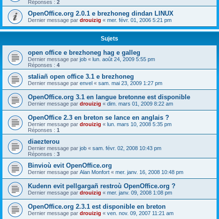
Réponses :
2
OpenOffice.org 2.0.1 e brezhoneg dindan LINUX
Dernier message par
drouizig
«
mer. févr. 01, 2006 5:21 pm
Sujets
open office e brezhoneg hag e galleg
Dernier message par
job
«
lun. août 24, 2009 5:55 pm
Réponses :
4
staliañ open office 3.1 e brezhoneg
Dernier message par
envel
«
sam. mai 23, 2009 1:27 pm
OpenOffice.org 3.1 en langue bretonne est disponible
Dernier message par
drouizig
«
dim. mars 01, 2009 8:22 am
OpenOffice 2.3 en breton se lance en anglais ?
Dernier message par
drouizig
«
lun. mars 10, 2008 5:35 pm
Réponses :
1
diaezterou
Dernier message par
job
«
sam. févr. 02, 2008 10:43 pm
Réponses :
3
Binvioù evit OpenOffice.org
Dernier message par
Alan Monfort
«
mer. janv. 16, 2008 10:48 pm
Kudenn evit pellgargañ restroù OpenOffice.org ?
Dernier message par
drouizig
«
mer. janv. 09, 2008 1:08 pm
OpenOffice.org 2.3.1 est disponible en breton
Dernier message par
drouizig
«
ven. nov. 09, 2007 11:21 am