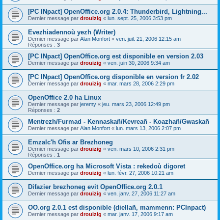
[PC INpact] OpenOffice.org 2.0.4: Thunderbird, Lightning...
Dernier message par
drouizig
«
lun. sept. 25, 2006 3:53 pm
Evezhiadennoù yezh (Writer)
Dernier message par
Alan Monfort
«
ven. juil. 21, 2006 12:15 am
Réponses :
3
[PC INpact] OpenOffice.org est disponible en version 2.03
Dernier message par
drouizig
«
ven. juin 30, 2006 9:34 am
[PC INpact] OpenOffice.org disponible en version fr 2.02
Dernier message par
drouizig
«
mar. mars 28, 2006 2:29 pm
OpenOffice 2.0 ha Linux
Dernier message par
jeremy
«
jeu. mars 23, 2006 12:49 pm
Réponses :
2
Mentrezh/Furmad - Kennaskañ/Kevreañ - Koazhañ/Gwaskañ
Dernier message par
Alan Monfort
«
lun. mars 13, 2006 2:07 pm
Emzalc'h Ofis ar Brezhoneg
Dernier message par
drouizig
«
ven. mars 10, 2006 2:31 pm
Réponses :
1
OpenOffice.org ha Microsoft Vista : rekedoù digoret
Dernier message par
drouizig
«
lun. févr. 27, 2006 10:21 am
Difazier brezhoneg evit OpenOffice.org 2.0.1
Dernier message par
drouizig
«
ven. janv. 27, 2006 11:27 am
OO.org 2.0.1 est disponible (diellañ, mammenn: PCInpact)
Dernier message par
drouizig
«
mar. janv. 17, 2006 9:17 am