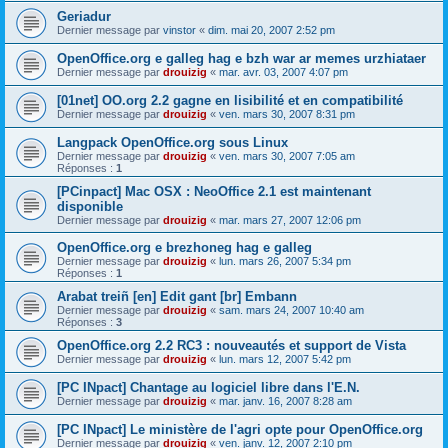
Geriadur
Dernier message par
vinstor
«
dim. mai 20, 2007 2:52 pm
OpenOffice.org e galleg hag e bzh war ar memes urzhiataer
Dernier message par
drouizig
«
mar. avr. 03, 2007 4:07 pm
[01net] OO.org 2.2 gagne en lisibilité et en compatibilité
Dernier message par
drouizig
«
ven. mars 30, 2007 8:31 pm
Langpack OpenOffice.org sous Linux
Dernier message par
drouizig
«
ven. mars 30, 2007 7:05 am
Réponses :
1
[PCinpact] Mac OSX : NeoOffice 2.1 est maintenant
disponible
Dernier message par
drouizig
«
mar. mars 27, 2007 12:06 pm
OpenOffice.org e brezhoneg hag e galleg
Dernier message par
drouizig
«
lun. mars 26, 2007 5:34 pm
Réponses :
1
Arabat treiñ [en] Edit gant [br] Embann
Dernier message par
drouizig
«
sam. mars 24, 2007 10:40 am
Réponses :
3
OpenOffice.org 2.2 RC3 : nouveautés et support de Vista
Dernier message par
drouizig
«
lun. mars 12, 2007 5:42 pm
[PC INpact] Chantage au logiciel libre dans l'E.N.
Dernier message par
drouizig
«
mar. janv. 16, 2007 8:28 am
[PC INpact] Le ministère de l'agri opte pour OpenOffice.org
Dernier message par
drouizig
«
ven. janv. 12, 2007 2:10 pm