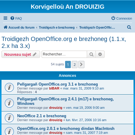
Korvigelloù An DROUIZIG
FAQ
Connexion
R
Accueil du forum
Troidigezh e brezhoneg
Troidigezh OpenOffice.org e brezhoneg (1.1.x, 2.x ha 3.x)
e
Troidigezh OpenOffice.org e brezhoneg (1.1.x,
c
2.x ha 3.x)
h
Rechercher
Recherche avanc
Nouveau sujet
e
r
1
2
Suivant
54 sujets
c
Annonces
h
Pellgargañ OpenOffice.org 3.1 e brezhoneg
e
Dernier message par
bIBAR
«
mar. mars 31, 2009 9:10 am
Réponses :
4
r
Pellgargañ OpenOffice.org 2.4.1 (m17) e brezhoneg,
Windows
Dernier message par
drouizig
«
ven. mai 19, 2006 9:00 am
NeoOffice 2.1 e brezhoneg
Dernier message par
drouizig
«
lun. févr. 27, 2006 10:16 am
OpenOffice.org 2.0.1 e brezhoneg dindan MacIntosh
Dernier message par
drouizig
«
sam. mars 31, 2007 7:19 am