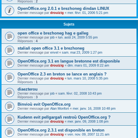
Réponses :
2
OpenOffice.org 2.0.1 e brezhoneg dindan LINUX
Dernier message par
drouizig
«
mer. févr. 01, 2006 5:21 pm
Sujets
open office e brezhoneg hag e galleg
Dernier message par
job
«
lun. août 24, 2009 5:55 pm
Réponses :
4
staliañ open office 3.1 e brezhoneg
Dernier message par
envel
«
sam. mai 23, 2009 1:27 pm
OpenOffice.org 3.1 en langue bretonne est disponible
Dernier message par
drouizig
«
dim. mars 01, 2009 8:22 am
OpenOffice 2.3 en breton se lance en anglais ?
Dernier message par
drouizig
«
lun. mars 10, 2008 5:35 pm
Réponses :
1
diaezterou
Dernier message par
job
«
sam. févr. 02, 2008 10:43 pm
Réponses :
3
Binvioù evit OpenOffice.org
Dernier message par
Alan Monfort
«
mer. janv. 16, 2008 10:48 pm
Kudenn evit pellgargañ restroù OpenOffice.org ?
Dernier message par
drouizig
«
mer. janv. 09, 2008 1:08 pm
OpenOffice.org 2.3.1 est disponible en breton
Dernier message par
drouizig
«
ven. nov. 09, 2007 11:21 am