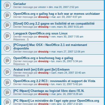
Geriadur
Dernier message par
vinstor
«
dim. mai 20, 2007 2:52 pm
OpenOffice.org e galleg hag e bzh war ar memes urzhiataer
Dernier message par
drouizig
«
mar. avr. 03, 2007 4:07 pm
[01net] OO.org 2.2 gagne en lisibilité et en compatibilité
Dernier message par
drouizig
«
ven. mars 30, 2007 8:31 pm
Langpack OpenOffice.org sous Linux
Dernier message par
drouizig
«
ven. mars 30, 2007 7:05 am
Réponses :
1
[PCinpact] Mac OSX : NeoOffice 2.1 est maintenant
disponible
Dernier message par
drouizig
«
mar. mars 27, 2007 12:06 pm
OpenOffice.org e brezhoneg hag e galleg
Dernier message par
drouizig
«
lun. mars 26, 2007 5:34 pm
Réponses :
1
Arabat treiñ [en] Edit gant [br] Embann
Dernier message par
drouizig
«
sam. mars 24, 2007 10:40 am
Réponses :
3
OpenOffice.org 2.2 RC3 : nouveautés et support de Vista
Dernier message par
drouizig
«
lun. mars 12, 2007 5:42 pm
[PC INpact] Chantage au logiciel libre dans l'E.N.
Dernier message par
drouizig
«
mar. janv. 16, 2007 8:28 am
[PC INpact] Le ministère de l'agri opte pour OpenOffice.org
Dernier message par
drouizig
«
ven. janv. 12, 2007 2:10 pm