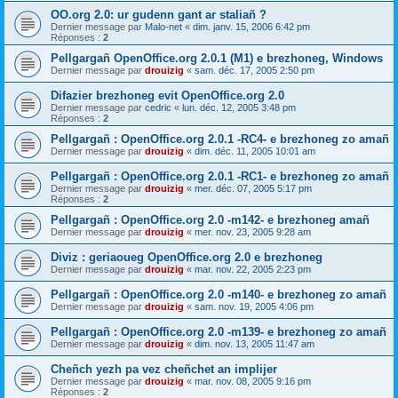
OO.org 2.0: ur gudenn gant ar staliañ ?
Dernier message par
Malo-net
«
dim. janv. 15, 2006 6:42 pm
Réponses :
2
Pellgargañ OpenOffice.org 2.0.1 (M1) e brezhoneg, Windows
Dernier message par
drouizig
«
sam. déc. 17, 2005 2:50 pm
Difazier brezhoneg evit OpenOffice.org 2.0
Dernier message par
cedric
«
lun. déc. 12, 2005 3:48 pm
Réponses :
2
Pellgargañ : OpenOffice.org 2.0.1 -RC4- e brezhoneg zo amañ
Dernier message par
drouizig
«
dim. déc. 11, 2005 10:01 am
Pellgargañ : OpenOffice.org 2.0.1 -RC1- e brezhoneg zo amañ
Dernier message par
drouizig
«
mer. déc. 07, 2005 5:17 pm
Réponses :
2
Pellgargañ : OpenOffice.org 2.0 -m142- e brezhoneg amañ
Dernier message par
drouizig
«
mer. nov. 23, 2005 9:28 am
Diviz : geriaoueg OpenOffice.org 2.0 e brezhoneg
Dernier message par
drouizig
«
mar. nov. 22, 2005 2:23 pm
Pellgargañ : OpenOffice.org 2.0 -m140- e brezhoneg zo amañ
Dernier message par
drouizig
«
sam. nov. 19, 2005 4:06 pm
Pellgargañ : OpenOffice.org 2.0 -m139- e brezhoneg zo amañ
Dernier message par
drouizig
«
dim. nov. 13, 2005 11:47 am
Cheñch yezh pa vez cheñchet an implijer
Dernier message par
drouizig
«
mar. nov. 08, 2005 9:16 pm
Réponses :
2