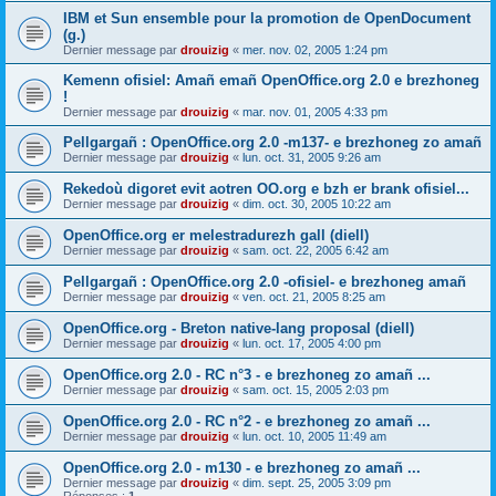
IBM et Sun ensemble pour la promotion de OpenDocument
(g.)
Dernier message par
drouizig
«
mer. nov. 02, 2005 1:24 pm
Kemenn ofisiel: Amañ emañ OpenOffice.org 2.0 e brezhoneg
!
Dernier message par
drouizig
«
mar. nov. 01, 2005 4:33 pm
Pellgargañ : OpenOffice.org 2.0 -m137- e brezhoneg zo amañ
Dernier message par
drouizig
«
lun. oct. 31, 2005 9:26 am
Rekedoù digoret evit aotren OO.org e bzh er brank ofisiel...
Dernier message par
drouizig
«
dim. oct. 30, 2005 10:22 am
OpenOffice.org er melestradurezh gall (diell)
Dernier message par
drouizig
«
sam. oct. 22, 2005 6:42 am
Pellgargañ : OpenOffice.org 2.0 -ofisiel- e brezhoneg amañ
Dernier message par
drouizig
«
ven. oct. 21, 2005 8:25 am
OpenOffice.org - Breton native-lang proposal (diell)
Dernier message par
drouizig
«
lun. oct. 17, 2005 4:00 pm
OpenOffice.org 2.0 - RC n°3 - e brezhoneg zo amañ ...
Dernier message par
drouizig
«
sam. oct. 15, 2005 2:03 pm
OpenOffice.org 2.0 - RC n°2 - e brezhoneg zo amañ ...
Dernier message par
drouizig
«
lun. oct. 10, 2005 11:49 am
OpenOffice.org 2.0 - m130 - e brezhoneg zo amañ ...
Dernier message par
drouizig
«
dim. sept. 25, 2005 3:09 pm