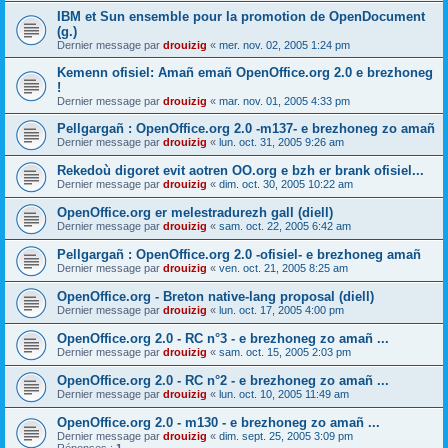
IBM et Sun ensemble pour la promotion de OpenDocument
(g.)
Dernier message par
drouizig
«
mer. nov. 02, 2005 1:24 pm
Kemenn ofisiel: Amañ emañ OpenOffice.org 2.0 e brezhoneg
!
Dernier message par
drouizig
«
mar. nov. 01, 2005 4:33 pm
Pellgargañ : OpenOffice.org 2.0 -m137- e brezhoneg zo amañ
Dernier message par
drouizig
«
lun. oct. 31, 2005 9:26 am
Rekedoù digoret evit aotren OO.org e bzh er brank ofisiel...
Dernier message par
drouizig
«
dim. oct. 30, 2005 10:22 am
OpenOffice.org er melestradurezh gall (diell)
Dernier message par
drouizig
«
sam. oct. 22, 2005 6:42 am
Pellgargañ : OpenOffice.org 2.0 -ofisiel- e brezhoneg amañ
Dernier message par
drouizig
«
ven. oct. 21, 2005 8:25 am
OpenOffice.org - Breton native-lang proposal (diell)
Dernier message par
drouizig
«
lun. oct. 17, 2005 4:00 pm
OpenOffice.org 2.0 - RC n°3 - e brezhoneg zo amañ ...
Dernier message par
drouizig
«
sam. oct. 15, 2005 2:03 pm
OpenOffice.org 2.0 - RC n°2 - e brezhoneg zo amañ ...
Dernier message par
drouizig
«
lun. oct. 10, 2005 11:49 am
OpenOffice.org 2.0 - m130 - e brezhoneg zo amañ ...
Dernier message par
drouizig
«
dim. sept. 25, 2005 3:09 pm