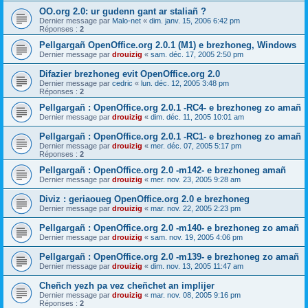
OO.org 2.0: ur gudenn gant ar staliañ ?
Dernier message par
Malo-net
«
dim. janv. 15, 2006 6:42 pm
Réponses :
2
Pellgargañ OpenOffice.org 2.0.1 (M1) e brezhoneg, Windows
Dernier message par
drouizig
«
sam. déc. 17, 2005 2:50 pm
Difazier brezhoneg evit OpenOffice.org 2.0
Dernier message par
cedric
«
lun. déc. 12, 2005 3:48 pm
Réponses :
2
Pellgargañ : OpenOffice.org 2.0.1 -RC4- e brezhoneg zo amañ
Dernier message par
drouizig
«
dim. déc. 11, 2005 10:01 am
Pellgargañ : OpenOffice.org 2.0.1 -RC1- e brezhoneg zo amañ
Dernier message par
drouizig
«
mer. déc. 07, 2005 5:17 pm
Réponses :
2
Pellgargañ : OpenOffice.org 2.0 -m142- e brezhoneg amañ
Dernier message par
drouizig
«
mer. nov. 23, 2005 9:28 am
Diviz : geriaoueg OpenOffice.org 2.0 e brezhoneg
Dernier message par
drouizig
«
mar. nov. 22, 2005 2:23 pm
Pellgargañ : OpenOffice.org 2.0 -m140- e brezhoneg zo amañ
Dernier message par
drouizig
«
sam. nov. 19, 2005 4:06 pm
Pellgargañ : OpenOffice.org 2.0 -m139- e brezhoneg zo amañ
Dernier message par
drouizig
«
dim. nov. 13, 2005 11:47 am
Cheñch yezh pa vez cheñchet an implijer
Dernier message par
drouizig
«
mar. nov. 08, 2005 9:16 pm
Réponses :
2