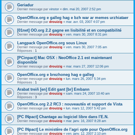
Geriadur
Dernier message par
vinstor
«
dim. mai 20, 2007 2:52 pm
OpenOffice.org e galleg hag e bzh war ar memes urzhiataer
Dernier message par
drouizig
«
mar. avr. 03, 2007 4:07 pm
[01net] OO.org 2.2 gagne en lisibilité et en compatibilité
Dernier message par
drouizig
«
ven. mars 30, 2007 8:31 pm
Langpack OpenOffice.org sous Linux
Dernier message par
drouizig
«
ven. mars 30, 2007 7:05 am
Réponses :
1
[PCinpact] Mac OSX : NeoOffice 2.1 est maintenant
disponible
Dernier message par
drouizig
«
mar. mars 27, 2007 12:06 pm
OpenOffice.org e brezhoneg hag e galleg
Dernier message par
drouizig
«
lun. mars 26, 2007 5:34 pm
Réponses :
1
Arabat treiñ [en] Edit gant [br] Embann
Dernier message par
drouizig
«
sam. mars 24, 2007 10:40 am
Réponses :
3
OpenOffice.org 2.2 RC3 : nouveautés et support de Vista
Dernier message par
drouizig
«
lun. mars 12, 2007 5:42 pm
[PC INpact] Chantage au logiciel libre dans l'E.N.
Dernier message par
drouizig
«
mar. janv. 16, 2007 8:28 am
[PC INpact] Le ministère de l'agri opte pour OpenOffice.org
Dernier message par
drouizig
«
ven. janv. 12, 2007 2:10 pm