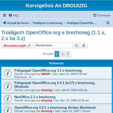
Korvigelloù An DROUIZIG
FAQ
Connexion
R
Accueil du forum
Troidigezh e brezhoneg
Troidigezh OpenOffice.org e brezhoneg (1.1.x, 2.x ha 3.x)
e
Troidigezh OpenOffice.org e brezhoneg (1.1.x,
c
2.x ha 3.x)
h
Rechercher
Recherche avanc
Nouveau sujet
e
r
1
2
Suivant
54 sujets
c
Annonces
h
Pellgargañ OpenOffice.org 3.1 e brezhoneg
e
Dernier message par
bIBAR
«
mar. mars 31, 2009 9:10 am
Réponses :
4
r
Pellgargañ OpenOffice.org 2.4.1 (m17) e brezhoneg,
Windows
Dernier message par
drouizig
«
ven. mai 19, 2006 9:00 am
NeoOffice 2.1 e brezhoneg
Dernier message par
drouizig
«
lun. févr. 27, 2006 10:16 am
OpenOffice.org 2.0.1 e brezhoneg dindan MacIntosh
Dernier message par
drouizig
«
sam. mars 31, 2007 7:19 am