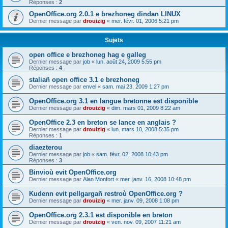
Réponses :
2
OpenOffice.org 2.0.1 e brezhoneg dindan LINUX
Dernier message par
drouizig
«
mer. févr. 01, 2006 5:21 pm
Sujets
open office e brezhoneg hag e galleg
Dernier message par
job
«
lun. août 24, 2009 5:55 pm
Réponses :
4
staliañ open office 3.1 e brezhoneg
Dernier message par
envel
«
sam. mai 23, 2009 1:27 pm
OpenOffice.org 3.1 en langue bretonne est disponible
Dernier message par
drouizig
«
dim. mars 01, 2009 8:22 am
OpenOffice 2.3 en breton se lance en anglais ?
Dernier message par
drouizig
«
lun. mars 10, 2008 5:35 pm
Réponses :
1
diaezterou
Dernier message par
job
«
sam. févr. 02, 2008 10:43 pm
Réponses :
3
Binvioù evit OpenOffice.org
Dernier message par
Alan Monfort
«
mer. janv. 16, 2008 10:48 pm
Kudenn evit pellgargañ restroù OpenOffice.org ?
Dernier message par
drouizig
«
mer. janv. 09, 2008 1:08 pm
OpenOffice.org 2.3.1 est disponible en breton
Dernier message par
drouizig
«
ven. nov. 09, 2007 11:21 am