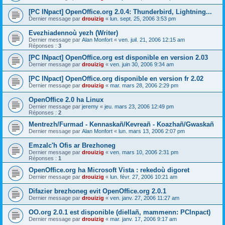
[PC INpact] OpenOffice.org 2.0.4: Thunderbird, Lightning...
Dernier message par
drouizig
«
lun. sept. 25, 2006 3:53 pm
Evezhiadennoù yezh (Writer)
Dernier message par
Alan Monfort
«
ven. juil. 21, 2006 12:15 am
Réponses :
3
[PC INpact] OpenOffice.org est disponible en version 2.03
Dernier message par
drouizig
«
ven. juin 30, 2006 9:34 am
[PC INpact] OpenOffice.org disponible en version fr 2.02
Dernier message par
drouizig
«
mar. mars 28, 2006 2:29 pm
OpenOffice 2.0 ha Linux
Dernier message par
jeremy
«
jeu. mars 23, 2006 12:49 pm
Réponses :
2
Mentrezh/Furmad - Kennaskañ/Kevreañ - Koazhañ/Gwaskañ
Dernier message par
Alan Monfort
«
lun. mars 13, 2006 2:07 pm
Emzalc'h Ofis ar Brezhoneg
Dernier message par
drouizig
«
ven. mars 10, 2006 2:31 pm
Réponses :
1
OpenOffice.org ha Microsoft Vista : rekedoù digoret
Dernier message par
drouizig
«
lun. févr. 27, 2006 10:21 am
Difazier brezhoneg evit OpenOffice.org 2.0.1
Dernier message par
drouizig
«
ven. janv. 27, 2006 11:27 am
OO.org 2.0.1 est disponible (diellañ, mammenn: PCInpact)
Dernier message par
drouizig
«
mar. janv. 17, 2006 9:17 am