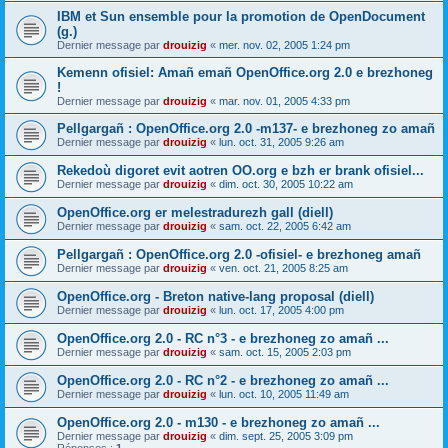
IBM et Sun ensemble pour la promotion de OpenDocument
(g.)
Dernier message par
drouizig
«
mer. nov. 02, 2005 1:24 pm
Kemenn ofisiel: Amañ emañ OpenOffice.org 2.0 e brezhoneg
!
Dernier message par
drouizig
«
mar. nov. 01, 2005 4:33 pm
Pellgargañ : OpenOffice.org 2.0 -m137- e brezhoneg zo amañ
Dernier message par
drouizig
«
lun. oct. 31, 2005 9:26 am
Rekedoù digoret evit aotren OO.org e bzh er brank ofisiel...
Dernier message par
drouizig
«
dim. oct. 30, 2005 10:22 am
OpenOffice.org er melestradurezh gall (diell)
Dernier message par
drouizig
«
sam. oct. 22, 2005 6:42 am
Pellgargañ : OpenOffice.org 2.0 -ofisiel- e brezhoneg amañ
Dernier message par
drouizig
«
ven. oct. 21, 2005 8:25 am
OpenOffice.org - Breton native-lang proposal (diell)
Dernier message par
drouizig
«
lun. oct. 17, 2005 4:00 pm
OpenOffice.org 2.0 - RC n°3 - e brezhoneg zo amañ ...
Dernier message par
drouizig
«
sam. oct. 15, 2005 2:03 pm
OpenOffice.org 2.0 - RC n°2 - e brezhoneg zo amañ ...
Dernier message par
drouizig
«
lun. oct. 10, 2005 11:49 am
OpenOffice.org 2.0 - m130 - e brezhoneg zo amañ ...
Dernier message par
drouizig
«
dim. sept. 25, 2005 3:09 pm