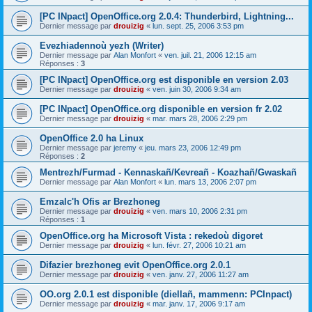
[PC INpact] OpenOffice.org 2.0.4: Thunderbird, Lightning...
Dernier message par
drouizig
«
lun. sept. 25, 2006 3:53 pm
Evezhiadennoù yezh (Writer)
Dernier message par
Alan Monfort
«
ven. juil. 21, 2006 12:15 am
Réponses :
3
[PC INpact] OpenOffice.org est disponible en version 2.03
Dernier message par
drouizig
«
ven. juin 30, 2006 9:34 am
[PC INpact] OpenOffice.org disponible en version fr 2.02
Dernier message par
drouizig
«
mar. mars 28, 2006 2:29 pm
OpenOffice 2.0 ha Linux
Dernier message par
jeremy
«
jeu. mars 23, 2006 12:49 pm
Réponses :
2
Mentrezh/Furmad - Kennaskañ/Kevreañ - Koazhañ/Gwaskañ
Dernier message par
Alan Monfort
«
lun. mars 13, 2006 2:07 pm
Emzalc'h Ofis ar Brezhoneg
Dernier message par
drouizig
«
ven. mars 10, 2006 2:31 pm
Réponses :
1
OpenOffice.org ha Microsoft Vista : rekedoù digoret
Dernier message par
drouizig
«
lun. févr. 27, 2006 10:21 am
Difazier brezhoneg evit OpenOffice.org 2.0.1
Dernier message par
drouizig
«
ven. janv. 27, 2006 11:27 am
OO.org 2.0.1 est disponible (diellañ, mammenn: PCInpact)
Dernier message par
drouizig
«
mar. janv. 17, 2006 9:17 am