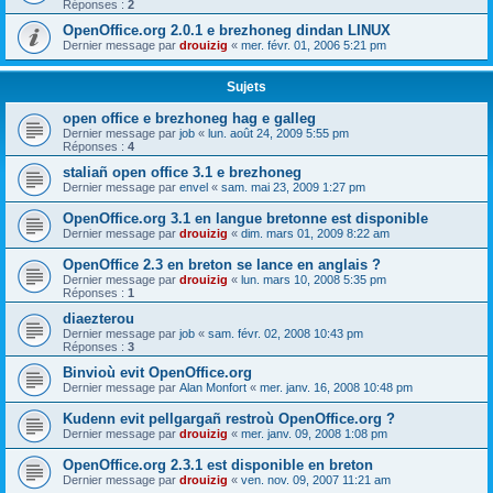
Réponses :
2
OpenOffice.org 2.0.1 e brezhoneg dindan LINUX
Dernier message par
drouizig
«
mer. févr. 01, 2006 5:21 pm
Sujets
open office e brezhoneg hag e galleg
Dernier message par
job
«
lun. août 24, 2009 5:55 pm
Réponses :
4
staliañ open office 3.1 e brezhoneg
Dernier message par
envel
«
sam. mai 23, 2009 1:27 pm
OpenOffice.org 3.1 en langue bretonne est disponible
Dernier message par
drouizig
«
dim. mars 01, 2009 8:22 am
OpenOffice 2.3 en breton se lance en anglais ?
Dernier message par
drouizig
«
lun. mars 10, 2008 5:35 pm
Réponses :
1
diaezterou
Dernier message par
job
«
sam. févr. 02, 2008 10:43 pm
Réponses :
3
Binvioù evit OpenOffice.org
Dernier message par
Alan Monfort
«
mer. janv. 16, 2008 10:48 pm
Kudenn evit pellgargañ restroù OpenOffice.org ?
Dernier message par
drouizig
«
mer. janv. 09, 2008 1:08 pm
OpenOffice.org 2.3.1 est disponible en breton
Dernier message par
drouizig
«
ven. nov. 09, 2007 11:21 am