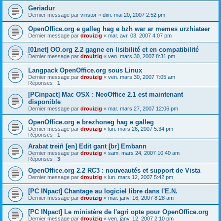
Geriadur
Dernier message par
vinstor
«
dim. mai 20, 2007 2:52 pm
OpenOffice.org e galleg hag e bzh war ar memes urzhiataer
Dernier message par
drouizig
«
mar. avr. 03, 2007 4:07 pm
[01net] OO.org 2.2 gagne en lisibilité et en compatibilité
Dernier message par
drouizig
«
ven. mars 30, 2007 8:31 pm
Langpack OpenOffice.org sous Linux
Dernier message par
drouizig
«
ven. mars 30, 2007 7:05 am
Réponses :
1
[PCinpact] Mac OSX : NeoOffice 2.1 est maintenant
disponible
Dernier message par
drouizig
«
mar. mars 27, 2007 12:06 pm
OpenOffice.org e brezhoneg hag e galleg
Dernier message par
drouizig
«
lun. mars 26, 2007 5:34 pm
Réponses :
1
Arabat treiñ [en] Edit gant [br] Embann
Dernier message par
drouizig
«
sam. mars 24, 2007 10:40 am
Réponses :
3
OpenOffice.org 2.2 RC3 : nouveautés et support de Vista
Dernier message par
drouizig
«
lun. mars 12, 2007 5:42 pm
[PC INpact] Chantage au logiciel libre dans l'E.N.
Dernier message par
drouizig
«
mar. janv. 16, 2007 8:28 am
[PC INpact] Le ministère de l'agri opte pour OpenOffice.org
Dernier message par
drouizig
«
ven. janv. 12, 2007 2:10 pm