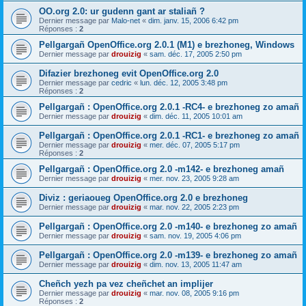
OO.org 2.0: ur gudenn gant ar staliañ ?
Dernier message par
Malo-net
«
dim. janv. 15, 2006 6:42 pm
Réponses :
2
Pellgargañ OpenOffice.org 2.0.1 (M1) e brezhoneg, Windows
Dernier message par
drouizig
«
sam. déc. 17, 2005 2:50 pm
Difazier brezhoneg evit OpenOffice.org 2.0
Dernier message par
cedric
«
lun. déc. 12, 2005 3:48 pm
Réponses :
2
Pellgargañ : OpenOffice.org 2.0.1 -RC4- e brezhoneg zo amañ
Dernier message par
drouizig
«
dim. déc. 11, 2005 10:01 am
Pellgargañ : OpenOffice.org 2.0.1 -RC1- e brezhoneg zo amañ
Dernier message par
drouizig
«
mer. déc. 07, 2005 5:17 pm
Réponses :
2
Pellgargañ : OpenOffice.org 2.0 -m142- e brezhoneg amañ
Dernier message par
drouizig
«
mer. nov. 23, 2005 9:28 am
Diviz : geriaoueg OpenOffice.org 2.0 e brezhoneg
Dernier message par
drouizig
«
mar. nov. 22, 2005 2:23 pm
Pellgargañ : OpenOffice.org 2.0 -m140- e brezhoneg zo amañ
Dernier message par
drouizig
«
sam. nov. 19, 2005 4:06 pm
Pellgargañ : OpenOffice.org 2.0 -m139- e brezhoneg zo amañ
Dernier message par
drouizig
«
dim. nov. 13, 2005 11:47 am
Cheñch yezh pa vez cheñchet an implijer
Dernier message par
drouizig
«
mar. nov. 08, 2005 9:16 pm
Réponses :
2