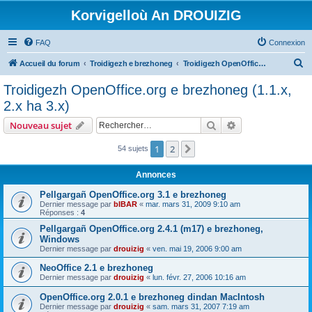
Korvigelloù An DROUIZIG
FAQ
Connexion
R
Accueil du forum
Troidigezh e brezhoneg
Troidigezh OpenOffice.org e brezhoneg (1.1.x, 2.x ha 3.x)
e
Troidigezh OpenOffice.org e brezhoneg (1.1.x,
c
2.x ha 3.x)
h
Rechercher
Recherche avanc
Nouveau sujet
e
r
1
2
Suivant
54 sujets
c
Annonces
h
Pellgargañ OpenOffice.org 3.1 e brezhoneg
e
Dernier message par
bIBAR
«
mar. mars 31, 2009 9:10 am
Réponses :
4
r
Pellgargañ OpenOffice.org 2.4.1 (m17) e brezhoneg,
Windows
Dernier message par
drouizig
«
ven. mai 19, 2006 9:00 am
NeoOffice 2.1 e brezhoneg
Dernier message par
drouizig
«
lun. févr. 27, 2006 10:16 am
OpenOffice.org 2.0.1 e brezhoneg dindan MacIntosh
Dernier message par
drouizig
«
sam. mars 31, 2007 7:19 am