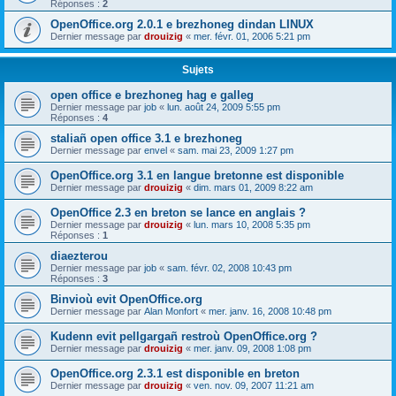
Réponses :
2
OpenOffice.org 2.0.1 e brezhoneg dindan LINUX
Dernier message par
drouizig
«
mer. févr. 01, 2006 5:21 pm
Sujets
open office e brezhoneg hag e galleg
Dernier message par
job
«
lun. août 24, 2009 5:55 pm
Réponses :
4
staliañ open office 3.1 e brezhoneg
Dernier message par
envel
«
sam. mai 23, 2009 1:27 pm
OpenOffice.org 3.1 en langue bretonne est disponible
Dernier message par
drouizig
«
dim. mars 01, 2009 8:22 am
OpenOffice 2.3 en breton se lance en anglais ?
Dernier message par
drouizig
«
lun. mars 10, 2008 5:35 pm
Réponses :
1
diaezterou
Dernier message par
job
«
sam. févr. 02, 2008 10:43 pm
Réponses :
3
Binvioù evit OpenOffice.org
Dernier message par
Alan Monfort
«
mer. janv. 16, 2008 10:48 pm
Kudenn evit pellgargañ restroù OpenOffice.org ?
Dernier message par
drouizig
«
mer. janv. 09, 2008 1:08 pm
OpenOffice.org 2.3.1 est disponible en breton
Dernier message par
drouizig
«
ven. nov. 09, 2007 11:21 am