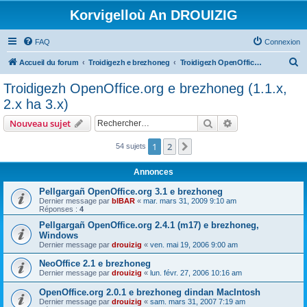
Korvigelloù An DROUIZIG
FAQ
Connexion
R
Accueil du forum
Troidigezh e brezhoneg
Troidigezh OpenOffice.org e brezhoneg (1.1.x, 2.x ha 3.x)
e
Troidigezh OpenOffice.org e brezhoneg (1.1.x,
c
2.x ha 3.x)
h
Rechercher
Recherche avanc
Nouveau sujet
e
r
1
2
Suivant
54 sujets
c
Annonces
h
Pellgargañ OpenOffice.org 3.1 e brezhoneg
e
Dernier message par
bIBAR
«
mar. mars 31, 2009 9:10 am
Réponses :
4
r
Pellgargañ OpenOffice.org 2.4.1 (m17) e brezhoneg,
Windows
Dernier message par
drouizig
«
ven. mai 19, 2006 9:00 am
NeoOffice 2.1 e brezhoneg
Dernier message par
drouizig
«
lun. févr. 27, 2006 10:16 am
OpenOffice.org 2.0.1 e brezhoneg dindan MacIntosh
Dernier message par
drouizig
«
sam. mars 31, 2007 7:19 am