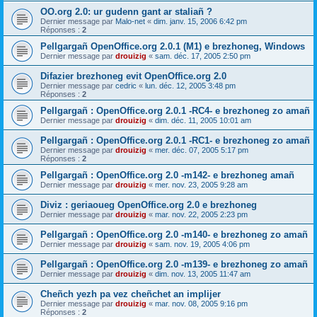
OO.org 2.0: ur gudenn gant ar staliañ ?
Dernier message par
Malo-net
«
dim. janv. 15, 2006 6:42 pm
Réponses :
2
Pellgargañ OpenOffice.org 2.0.1 (M1) e brezhoneg, Windows
Dernier message par
drouizig
«
sam. déc. 17, 2005 2:50 pm
Difazier brezhoneg evit OpenOffice.org 2.0
Dernier message par
cedric
«
lun. déc. 12, 2005 3:48 pm
Réponses :
2
Pellgargañ : OpenOffice.org 2.0.1 -RC4- e brezhoneg zo amañ
Dernier message par
drouizig
«
dim. déc. 11, 2005 10:01 am
Pellgargañ : OpenOffice.org 2.0.1 -RC1- e brezhoneg zo amañ
Dernier message par
drouizig
«
mer. déc. 07, 2005 5:17 pm
Réponses :
2
Pellgargañ : OpenOffice.org 2.0 -m142- e brezhoneg amañ
Dernier message par
drouizig
«
mer. nov. 23, 2005 9:28 am
Diviz : geriaoueg OpenOffice.org 2.0 e brezhoneg
Dernier message par
drouizig
«
mar. nov. 22, 2005 2:23 pm
Pellgargañ : OpenOffice.org 2.0 -m140- e brezhoneg zo amañ
Dernier message par
drouizig
«
sam. nov. 19, 2005 4:06 pm
Pellgargañ : OpenOffice.org 2.0 -m139- e brezhoneg zo amañ
Dernier message par
drouizig
«
dim. nov. 13, 2005 11:47 am
Cheñch yezh pa vez cheñchet an implijer
Dernier message par
drouizig
«
mar. nov. 08, 2005 9:16 pm
Réponses :
2