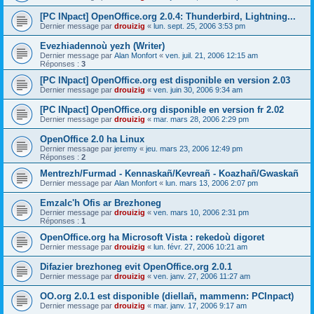
[PC INpact] OpenOffice.org 2.0.4: Thunderbird, Lightning...
Dernier message par
drouizig
«
lun. sept. 25, 2006 3:53 pm
Evezhiadennoù yezh (Writer)
Dernier message par
Alan Monfort
«
ven. juil. 21, 2006 12:15 am
Réponses :
3
[PC INpact] OpenOffice.org est disponible en version 2.03
Dernier message par
drouizig
«
ven. juin 30, 2006 9:34 am
[PC INpact] OpenOffice.org disponible en version fr 2.02
Dernier message par
drouizig
«
mar. mars 28, 2006 2:29 pm
OpenOffice 2.0 ha Linux
Dernier message par
jeremy
«
jeu. mars 23, 2006 12:49 pm
Réponses :
2
Mentrezh/Furmad - Kennaskañ/Kevreañ - Koazhañ/Gwaskañ
Dernier message par
Alan Monfort
«
lun. mars 13, 2006 2:07 pm
Emzalc'h Ofis ar Brezhoneg
Dernier message par
drouizig
«
ven. mars 10, 2006 2:31 pm
Réponses :
1
OpenOffice.org ha Microsoft Vista : rekedoù digoret
Dernier message par
drouizig
«
lun. févr. 27, 2006 10:21 am
Difazier brezhoneg evit OpenOffice.org 2.0.1
Dernier message par
drouizig
«
ven. janv. 27, 2006 11:27 am
OO.org 2.0.1 est disponible (diellañ, mammenn: PCInpact)
Dernier message par
drouizig
«
mar. janv. 17, 2006 9:17 am