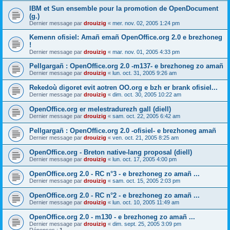
IBM et Sun ensemble pour la promotion de OpenDocument
(g.)
Dernier message par
drouizig
«
mer. nov. 02, 2005 1:24 pm
Kemenn ofisiel: Amañ emañ OpenOffice.org 2.0 e brezhoneg
!
Dernier message par
drouizig
«
mar. nov. 01, 2005 4:33 pm
Pellgargañ : OpenOffice.org 2.0 -m137- e brezhoneg zo amañ
Dernier message par
drouizig
«
lun. oct. 31, 2005 9:26 am
Rekedoù digoret evit aotren OO.org e bzh er brank ofisiel...
Dernier message par
drouizig
«
dim. oct. 30, 2005 10:22 am
OpenOffice.org er melestradurezh gall (diell)
Dernier message par
drouizig
«
sam. oct. 22, 2005 6:42 am
Pellgargañ : OpenOffice.org 2.0 -ofisiel- e brezhoneg amañ
Dernier message par
drouizig
«
ven. oct. 21, 2005 8:25 am
OpenOffice.org - Breton native-lang proposal (diell)
Dernier message par
drouizig
«
lun. oct. 17, 2005 4:00 pm
OpenOffice.org 2.0 - RC n°3 - e brezhoneg zo amañ ...
Dernier message par
drouizig
«
sam. oct. 15, 2005 2:03 pm
OpenOffice.org 2.0 - RC n°2 - e brezhoneg zo amañ ...
Dernier message par
drouizig
«
lun. oct. 10, 2005 11:49 am
OpenOffice.org 2.0 - m130 - e brezhoneg zo amañ ...
Dernier message par
drouizig
«
dim. sept. 25, 2005 3:09 pm