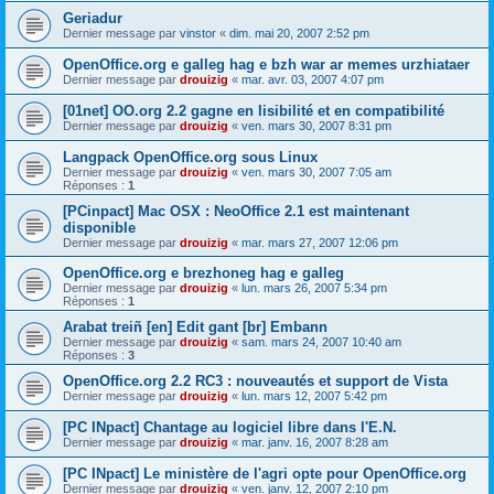
Geriadur
Dernier message par
vinstor
«
dim. mai 20, 2007 2:52 pm
OpenOffice.org e galleg hag e bzh war ar memes urzhiataer
Dernier message par
drouizig
«
mar. avr. 03, 2007 4:07 pm
[01net] OO.org 2.2 gagne en lisibilité et en compatibilité
Dernier message par
drouizig
«
ven. mars 30, 2007 8:31 pm
Langpack OpenOffice.org sous Linux
Dernier message par
drouizig
«
ven. mars 30, 2007 7:05 am
Réponses :
1
[PCinpact] Mac OSX : NeoOffice 2.1 est maintenant
disponible
Dernier message par
drouizig
«
mar. mars 27, 2007 12:06 pm
OpenOffice.org e brezhoneg hag e galleg
Dernier message par
drouizig
«
lun. mars 26, 2007 5:34 pm
Réponses :
1
Arabat treiñ [en] Edit gant [br] Embann
Dernier message par
drouizig
«
sam. mars 24, 2007 10:40 am
Réponses :
3
OpenOffice.org 2.2 RC3 : nouveautés et support de Vista
Dernier message par
drouizig
«
lun. mars 12, 2007 5:42 pm
[PC INpact] Chantage au logiciel libre dans l'E.N.
Dernier message par
drouizig
«
mar. janv. 16, 2007 8:28 am
[PC INpact] Le ministère de l'agri opte pour OpenOffice.org
Dernier message par
drouizig
«
ven. janv. 12, 2007 2:10 pm