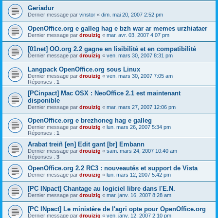
Geriadur
Dernier message par
vinstor
«
dim. mai 20, 2007 2:52 pm
OpenOffice.org e galleg hag e bzh war ar memes urzhiataer
Dernier message par
drouizig
«
mar. avr. 03, 2007 4:07 pm
[01net] OO.org 2.2 gagne en lisibilité et en compatibilité
Dernier message par
drouizig
«
ven. mars 30, 2007 8:31 pm
Langpack OpenOffice.org sous Linux
Dernier message par
drouizig
«
ven. mars 30, 2007 7:05 am
Réponses :
1
[PCinpact] Mac OSX : NeoOffice 2.1 est maintenant
disponible
Dernier message par
drouizig
«
mar. mars 27, 2007 12:06 pm
OpenOffice.org e brezhoneg hag e galleg
Dernier message par
drouizig
«
lun. mars 26, 2007 5:34 pm
Réponses :
1
Arabat treiñ [en] Edit gant [br] Embann
Dernier message par
drouizig
«
sam. mars 24, 2007 10:40 am
Réponses :
3
OpenOffice.org 2.2 RC3 : nouveautés et support de Vista
Dernier message par
drouizig
«
lun. mars 12, 2007 5:42 pm
[PC INpact] Chantage au logiciel libre dans l'E.N.
Dernier message par
drouizig
«
mar. janv. 16, 2007 8:28 am
[PC INpact] Le ministère de l'agri opte pour OpenOffice.org
Dernier message par
drouizig
«
ven. janv. 12, 2007 2:10 pm