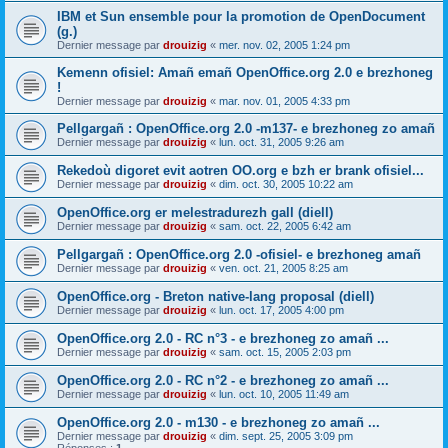
IBM et Sun ensemble pour la promotion de OpenDocument
(g.)
Dernier message par
drouizig
«
mer. nov. 02, 2005 1:24 pm
Kemenn ofisiel: Amañ emañ OpenOffice.org 2.0 e brezhoneg
!
Dernier message par
drouizig
«
mar. nov. 01, 2005 4:33 pm
Pellgargañ : OpenOffice.org 2.0 -m137- e brezhoneg zo amañ
Dernier message par
drouizig
«
lun. oct. 31, 2005 9:26 am
Rekedoù digoret evit aotren OO.org e bzh er brank ofisiel...
Dernier message par
drouizig
«
dim. oct. 30, 2005 10:22 am
OpenOffice.org er melestradurezh gall (diell)
Dernier message par
drouizig
«
sam. oct. 22, 2005 6:42 am
Pellgargañ : OpenOffice.org 2.0 -ofisiel- e brezhoneg amañ
Dernier message par
drouizig
«
ven. oct. 21, 2005 8:25 am
OpenOffice.org - Breton native-lang proposal (diell)
Dernier message par
drouizig
«
lun. oct. 17, 2005 4:00 pm
OpenOffice.org 2.0 - RC n°3 - e brezhoneg zo amañ ...
Dernier message par
drouizig
«
sam. oct. 15, 2005 2:03 pm
OpenOffice.org 2.0 - RC n°2 - e brezhoneg zo amañ ...
Dernier message par
drouizig
«
lun. oct. 10, 2005 11:49 am
OpenOffice.org 2.0 - m130 - e brezhoneg zo amañ ...
Dernier message par
drouizig
«
dim. sept. 25, 2005 3:09 pm