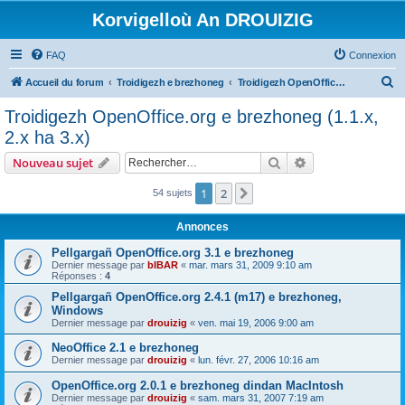
Korvigelloù An DROUIZIG
FAQ
Connexion
R
Accueil du forum
Troidigezh e brezhoneg
Troidigezh OpenOffice.org e brezhoneg (1.1.x, 2.x ha 3.x)
e
Troidigezh OpenOffice.org e brezhoneg (1.1.x,
c
2.x ha 3.x)
h
Rechercher
Recherche avanc
Nouveau sujet
e
r
1
2
Suivant
54 sujets
c
Annonces
h
Pellgargañ OpenOffice.org 3.1 e brezhoneg
e
Dernier message par
bIBAR
«
mar. mars 31, 2009 9:10 am
Réponses :
4
r
Pellgargañ OpenOffice.org 2.4.1 (m17) e brezhoneg,
Windows
Dernier message par
drouizig
«
ven. mai 19, 2006 9:00 am
NeoOffice 2.1 e brezhoneg
Dernier message par
drouizig
«
lun. févr. 27, 2006 10:16 am
OpenOffice.org 2.0.1 e brezhoneg dindan MacIntosh
Dernier message par
drouizig
«
sam. mars 31, 2007 7:19 am