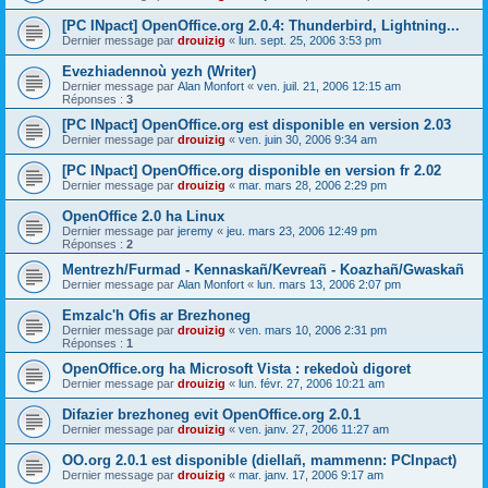
[PC INpact] OpenOffice.org 2.0.4: Thunderbird, Lightning...
Dernier message par
drouizig
«
lun. sept. 25, 2006 3:53 pm
Evezhiadennoù yezh (Writer)
Dernier message par
Alan Monfort
«
ven. juil. 21, 2006 12:15 am
Réponses :
3
[PC INpact] OpenOffice.org est disponible en version 2.03
Dernier message par
drouizig
«
ven. juin 30, 2006 9:34 am
[PC INpact] OpenOffice.org disponible en version fr 2.02
Dernier message par
drouizig
«
mar. mars 28, 2006 2:29 pm
OpenOffice 2.0 ha Linux
Dernier message par
jeremy
«
jeu. mars 23, 2006 12:49 pm
Réponses :
2
Mentrezh/Furmad - Kennaskañ/Kevreañ - Koazhañ/Gwaskañ
Dernier message par
Alan Monfort
«
lun. mars 13, 2006 2:07 pm
Emzalc'h Ofis ar Brezhoneg
Dernier message par
drouizig
«
ven. mars 10, 2006 2:31 pm
Réponses :
1
OpenOffice.org ha Microsoft Vista : rekedoù digoret
Dernier message par
drouizig
«
lun. févr. 27, 2006 10:21 am
Difazier brezhoneg evit OpenOffice.org 2.0.1
Dernier message par
drouizig
«
ven. janv. 27, 2006 11:27 am
OO.org 2.0.1 est disponible (diellañ, mammenn: PCInpact)
Dernier message par
drouizig
«
mar. janv. 17, 2006 9:17 am