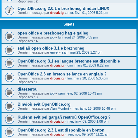
Réponses :
2
OpenOffice.org 2.0.1 e brezhoneg dindan LINUX
Dernier message par
drouizig
«
mer. févr. 01, 2006 5:21 pm
Sujets
open office e brezhoneg hag e galleg
Dernier message par
job
«
lun. août 24, 2009 5:55 pm
Réponses :
4
staliañ open office 3.1 e brezhoneg
Dernier message par
envel
«
sam. mai 23, 2009 1:27 pm
OpenOffice.org 3.1 en langue bretonne est disponible
Dernier message par
drouizig
«
dim. mars 01, 2009 8:22 am
OpenOffice 2.3 en breton se lance en anglais ?
Dernier message par
drouizig
«
lun. mars 10, 2008 5:35 pm
Réponses :
1
diaezterou
Dernier message par
job
«
sam. févr. 02, 2008 10:43 pm
Réponses :
3
Binvioù evit OpenOffice.org
Dernier message par
Alan Monfort
«
mer. janv. 16, 2008 10:48 pm
Kudenn evit pellgargañ restroù OpenOffice.org ?
Dernier message par
drouizig
«
mer. janv. 09, 2008 1:08 pm
OpenOffice.org 2.3.1 est disponible en breton
Dernier message par
drouizig
«
ven. nov. 09, 2007 11:21 am