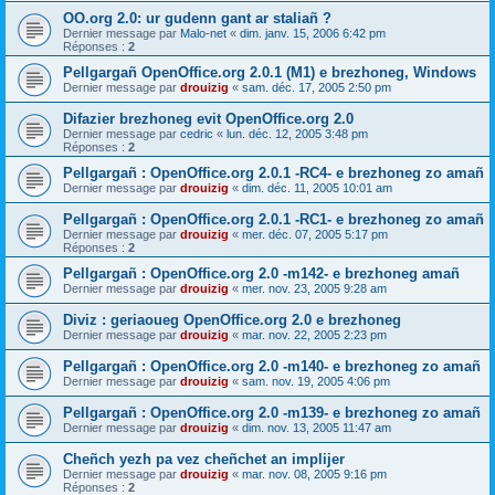
OO.org 2.0: ur gudenn gant ar staliañ ?
Dernier message par
Malo-net
«
dim. janv. 15, 2006 6:42 pm
Réponses :
2
Pellgargañ OpenOffice.org 2.0.1 (M1) e brezhoneg, Windows
Dernier message par
drouizig
«
sam. déc. 17, 2005 2:50 pm
Difazier brezhoneg evit OpenOffice.org 2.0
Dernier message par
cedric
«
lun. déc. 12, 2005 3:48 pm
Réponses :
2
Pellgargañ : OpenOffice.org 2.0.1 -RC4- e brezhoneg zo amañ
Dernier message par
drouizig
«
dim. déc. 11, 2005 10:01 am
Pellgargañ : OpenOffice.org 2.0.1 -RC1- e brezhoneg zo amañ
Dernier message par
drouizig
«
mer. déc. 07, 2005 5:17 pm
Réponses :
2
Pellgargañ : OpenOffice.org 2.0 -m142- e brezhoneg amañ
Dernier message par
drouizig
«
mer. nov. 23, 2005 9:28 am
Diviz : geriaoueg OpenOffice.org 2.0 e brezhoneg
Dernier message par
drouizig
«
mar. nov. 22, 2005 2:23 pm
Pellgargañ : OpenOffice.org 2.0 -m140- e brezhoneg zo amañ
Dernier message par
drouizig
«
sam. nov. 19, 2005 4:06 pm
Pellgargañ : OpenOffice.org 2.0 -m139- e brezhoneg zo amañ
Dernier message par
drouizig
«
dim. nov. 13, 2005 11:47 am
Cheñch yezh pa vez cheñchet an implijer
Dernier message par
drouizig
«
mar. nov. 08, 2005 9:16 pm
Réponses :
2