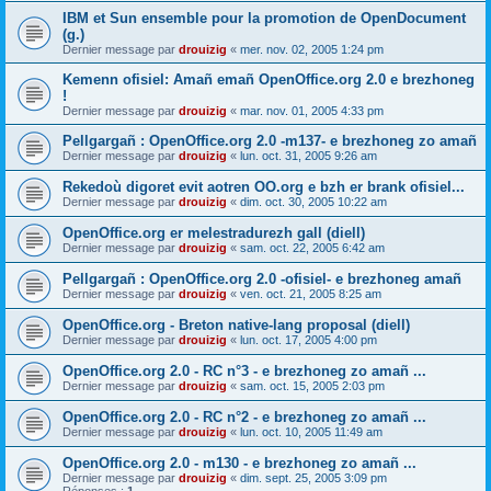
IBM et Sun ensemble pour la promotion de OpenDocument
(g.)
Dernier message par
drouizig
«
mer. nov. 02, 2005 1:24 pm
Kemenn ofisiel: Amañ emañ OpenOffice.org 2.0 e brezhoneg
!
Dernier message par
drouizig
«
mar. nov. 01, 2005 4:33 pm
Pellgargañ : OpenOffice.org 2.0 -m137- e brezhoneg zo amañ
Dernier message par
drouizig
«
lun. oct. 31, 2005 9:26 am
Rekedoù digoret evit aotren OO.org e bzh er brank ofisiel...
Dernier message par
drouizig
«
dim. oct. 30, 2005 10:22 am
OpenOffice.org er melestradurezh gall (diell)
Dernier message par
drouizig
«
sam. oct. 22, 2005 6:42 am
Pellgargañ : OpenOffice.org 2.0 -ofisiel- e brezhoneg amañ
Dernier message par
drouizig
«
ven. oct. 21, 2005 8:25 am
OpenOffice.org - Breton native-lang proposal (diell)
Dernier message par
drouizig
«
lun. oct. 17, 2005 4:00 pm
OpenOffice.org 2.0 - RC n°3 - e brezhoneg zo amañ ...
Dernier message par
drouizig
«
sam. oct. 15, 2005 2:03 pm
OpenOffice.org 2.0 - RC n°2 - e brezhoneg zo amañ ...
Dernier message par
drouizig
«
lun. oct. 10, 2005 11:49 am
OpenOffice.org 2.0 - m130 - e brezhoneg zo amañ ...
Dernier message par
drouizig
«
dim. sept. 25, 2005 3:09 pm