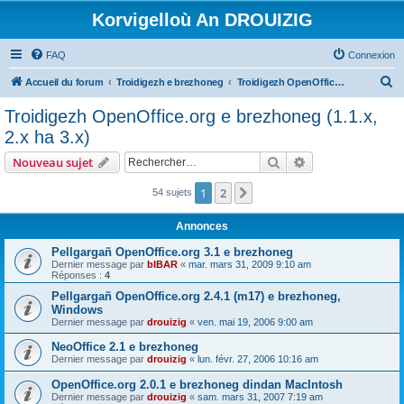
Korvigelloù An DROUIZIG
FAQ
Connexion
R
Accueil du forum
Troidigezh e brezhoneg
Troidigezh OpenOffice.org e brezhoneg (1.1.x, 2.x ha 3.x)
e
Troidigezh OpenOffice.org e brezhoneg (1.1.x,
c
2.x ha 3.x)
h
Rechercher
Recherche avanc
Nouveau sujet
e
r
1
2
Suivant
54 sujets
c
Annonces
h
Pellgargañ OpenOffice.org 3.1 e brezhoneg
e
Dernier message par
bIBAR
«
mar. mars 31, 2009 9:10 am
Réponses :
4
r
Pellgargañ OpenOffice.org 2.4.1 (m17) e brezhoneg,
Windows
Dernier message par
drouizig
«
ven. mai 19, 2006 9:00 am
NeoOffice 2.1 e brezhoneg
Dernier message par
drouizig
«
lun. févr. 27, 2006 10:16 am
OpenOffice.org 2.0.1 e brezhoneg dindan MacIntosh
Dernier message par
drouizig
«
sam. mars 31, 2007 7:19 am