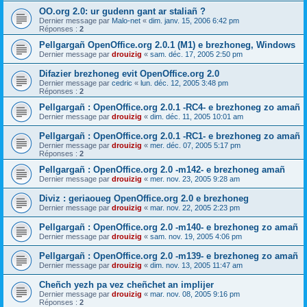
OO.org 2.0: ur gudenn gant ar staliañ ?
Dernier message par
Malo-net
«
dim. janv. 15, 2006 6:42 pm
Réponses :
2
Pellgargañ OpenOffice.org 2.0.1 (M1) e brezhoneg, Windows
Dernier message par
drouizig
«
sam. déc. 17, 2005 2:50 pm
Difazier brezhoneg evit OpenOffice.org 2.0
Dernier message par
cedric
«
lun. déc. 12, 2005 3:48 pm
Réponses :
2
Pellgargañ : OpenOffice.org 2.0.1 -RC4- e brezhoneg zo amañ
Dernier message par
drouizig
«
dim. déc. 11, 2005 10:01 am
Pellgargañ : OpenOffice.org 2.0.1 -RC1- e brezhoneg zo amañ
Dernier message par
drouizig
«
mer. déc. 07, 2005 5:17 pm
Réponses :
2
Pellgargañ : OpenOffice.org 2.0 -m142- e brezhoneg amañ
Dernier message par
drouizig
«
mer. nov. 23, 2005 9:28 am
Diviz : geriaoueg OpenOffice.org 2.0 e brezhoneg
Dernier message par
drouizig
«
mar. nov. 22, 2005 2:23 pm
Pellgargañ : OpenOffice.org 2.0 -m140- e brezhoneg zo amañ
Dernier message par
drouizig
«
sam. nov. 19, 2005 4:06 pm
Pellgargañ : OpenOffice.org 2.0 -m139- e brezhoneg zo amañ
Dernier message par
drouizig
«
dim. nov. 13, 2005 11:47 am
Cheñch yezh pa vez cheñchet an implijer
Dernier message par
drouizig
«
mar. nov. 08, 2005 9:16 pm
Réponses :
2