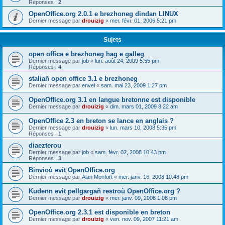
Réponses :
2
OpenOffice.org 2.0.1 e brezhoneg dindan LINUX
Dernier message par
drouizig
«
mer. févr. 01, 2006 5:21 pm
Sujets
open office e brezhoneg hag e galleg
Dernier message par
job
«
lun. août 24, 2009 5:55 pm
Réponses :
4
staliañ open office 3.1 e brezhoneg
Dernier message par
envel
«
sam. mai 23, 2009 1:27 pm
OpenOffice.org 3.1 en langue bretonne est disponible
Dernier message par
drouizig
«
dim. mars 01, 2009 8:22 am
OpenOffice 2.3 en breton se lance en anglais ?
Dernier message par
drouizig
«
lun. mars 10, 2008 5:35 pm
Réponses :
1
diaezterou
Dernier message par
job
«
sam. févr. 02, 2008 10:43 pm
Réponses :
3
Binvioù evit OpenOffice.org
Dernier message par
Alan Monfort
«
mer. janv. 16, 2008 10:48 pm
Kudenn evit pellgargañ restroù OpenOffice.org ?
Dernier message par
drouizig
«
mer. janv. 09, 2008 1:08 pm
OpenOffice.org 2.3.1 est disponible en breton
Dernier message par
drouizig
«
ven. nov. 09, 2007 11:21 am