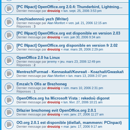
[PC INpact] OpenOffice.org 2.0.4: Thunderbird, Lightning...
Dernier message par
drouizig
«
lun. sept. 25, 2006 3:53 pm
Evezhiadennoù yezh (Writer)
Dernier message par
Alan Monfort
«
ven. juil. 21, 2006 12:15 am
Réponses :
3
[PC INpact] OpenOffice.org est disponible en version 2.03
Dernier message par
drouizig
«
ven. juin 30, 2006 9:34 am
[PC INpact] OpenOffice.org disponible en version fr 2.02
Dernier message par
drouizig
«
mar. mars 28, 2006 2:29 pm
OpenOffice 2.0 ha Linux
Dernier message par
jeremy
«
jeu. mars 23, 2006 12:49 pm
Réponses :
2
Mentrezh/Furmad - Kennaskañ/Kevreañ - Koazhañ/Gwaskañ
Dernier message par
Alan Monfort
«
lun. mars 13, 2006 2:07 pm
Emzalc'h Ofis ar Brezhoneg
Dernier message par
drouizig
«
ven. mars 10, 2006 2:31 pm
Réponses :
1
OpenOffice.org ha Microsoft Vista : rekedoù digoret
Dernier message par
drouizig
«
lun. févr. 27, 2006 10:21 am
Difazier brezhoneg evit OpenOffice.org 2.0.1
Dernier message par
drouizig
«
ven. janv. 27, 2006 11:27 am
OO.org 2.0.1 est disponible (diellañ, mammenn: PCInpact)
Dernier message par
drouizig
«
mar. janv. 17, 2006 9:17 am