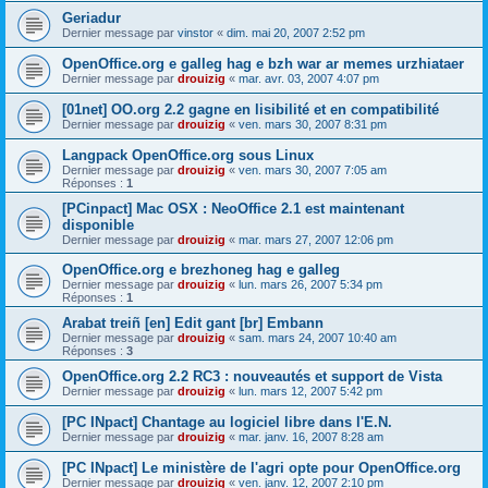
Geriadur
Dernier message par
vinstor
«
dim. mai 20, 2007 2:52 pm
OpenOffice.org e galleg hag e bzh war ar memes urzhiataer
Dernier message par
drouizig
«
mar. avr. 03, 2007 4:07 pm
[01net] OO.org 2.2 gagne en lisibilité et en compatibilité
Dernier message par
drouizig
«
ven. mars 30, 2007 8:31 pm
Langpack OpenOffice.org sous Linux
Dernier message par
drouizig
«
ven. mars 30, 2007 7:05 am
Réponses :
1
[PCinpact] Mac OSX : NeoOffice 2.1 est maintenant
disponible
Dernier message par
drouizig
«
mar. mars 27, 2007 12:06 pm
OpenOffice.org e brezhoneg hag e galleg
Dernier message par
drouizig
«
lun. mars 26, 2007 5:34 pm
Réponses :
1
Arabat treiñ [en] Edit gant [br] Embann
Dernier message par
drouizig
«
sam. mars 24, 2007 10:40 am
Réponses :
3
OpenOffice.org 2.2 RC3 : nouveautés et support de Vista
Dernier message par
drouizig
«
lun. mars 12, 2007 5:42 pm
[PC INpact] Chantage au logiciel libre dans l'E.N.
Dernier message par
drouizig
«
mar. janv. 16, 2007 8:28 am
[PC INpact] Le ministère de l'agri opte pour OpenOffice.org
Dernier message par
drouizig
«
ven. janv. 12, 2007 2:10 pm