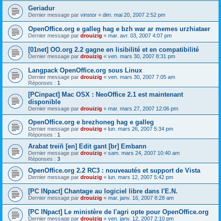
Geriadur
Dernier message par
vinstor
«
dim. mai 20, 2007 2:52 pm
OpenOffice.org e galleg hag e bzh war ar memes urzhiataer
Dernier message par
drouizig
«
mar. avr. 03, 2007 4:07 pm
[01net] OO.org 2.2 gagne en lisibilité et en compatibilité
Dernier message par
drouizig
«
ven. mars 30, 2007 8:31 pm
Langpack OpenOffice.org sous Linux
Dernier message par
drouizig
«
ven. mars 30, 2007 7:05 am
Réponses :
1
[PCinpact] Mac OSX : NeoOffice 2.1 est maintenant
disponible
Dernier message par
drouizig
«
mar. mars 27, 2007 12:06 pm
OpenOffice.org e brezhoneg hag e galleg
Dernier message par
drouizig
«
lun. mars 26, 2007 5:34 pm
Réponses :
1
Arabat treiñ [en] Edit gant [br] Embann
Dernier message par
drouizig
«
sam. mars 24, 2007 10:40 am
Réponses :
3
OpenOffice.org 2.2 RC3 : nouveautés et support de Vista
Dernier message par
drouizig
«
lun. mars 12, 2007 5:42 pm
[PC INpact] Chantage au logiciel libre dans l'E.N.
Dernier message par
drouizig
«
mar. janv. 16, 2007 8:28 am
[PC INpact] Le ministère de l'agri opte pour OpenOffice.org
Dernier message par
drouizig
«
ven. janv. 12, 2007 2:10 pm