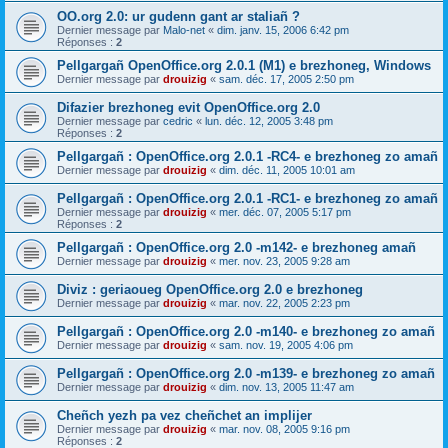
OO.org 2.0: ur gudenn gant ar staliañ ?
Dernier message par
Malo-net
«
dim. janv. 15, 2006 6:42 pm
Réponses :
2
Pellgargañ OpenOffice.org 2.0.1 (M1) e brezhoneg, Windows
Dernier message par
drouizig
«
sam. déc. 17, 2005 2:50 pm
Difazier brezhoneg evit OpenOffice.org 2.0
Dernier message par
cedric
«
lun. déc. 12, 2005 3:48 pm
Réponses :
2
Pellgargañ : OpenOffice.org 2.0.1 -RC4- e brezhoneg zo amañ
Dernier message par
drouizig
«
dim. déc. 11, 2005 10:01 am
Pellgargañ : OpenOffice.org 2.0.1 -RC1- e brezhoneg zo amañ
Dernier message par
drouizig
«
mer. déc. 07, 2005 5:17 pm
Réponses :
2
Pellgargañ : OpenOffice.org 2.0 -m142- e brezhoneg amañ
Dernier message par
drouizig
«
mer. nov. 23, 2005 9:28 am
Diviz : geriaoueg OpenOffice.org 2.0 e brezhoneg
Dernier message par
drouizig
«
mar. nov. 22, 2005 2:23 pm
Pellgargañ : OpenOffice.org 2.0 -m140- e brezhoneg zo amañ
Dernier message par
drouizig
«
sam. nov. 19, 2005 4:06 pm
Pellgargañ : OpenOffice.org 2.0 -m139- e brezhoneg zo amañ
Dernier message par
drouizig
«
dim. nov. 13, 2005 11:47 am
Cheñch yezh pa vez cheñchet an implijer
Dernier message par
drouizig
«
mar. nov. 08, 2005 9:16 pm
Réponses :
2