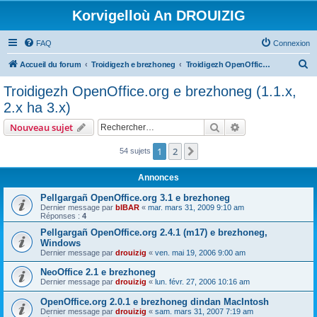
Korvigelloù An DROUIZIG
FAQ
Connexion
R
Accueil du forum
Troidigezh e brezhoneg
Troidigezh OpenOffice.org e brezhoneg (1.1.x, 2.x ha 3.x)
e
Troidigezh OpenOffice.org e brezhoneg (1.1.x,
c
2.x ha 3.x)
h
Rechercher
Recherche avanc
Nouveau sujet
e
r
1
2
Suivant
54 sujets
c
Annonces
h
Pellgargañ OpenOffice.org 3.1 e brezhoneg
e
Dernier message par
bIBAR
«
mar. mars 31, 2009 9:10 am
Réponses :
4
r
Pellgargañ OpenOffice.org 2.4.1 (m17) e brezhoneg,
Windows
Dernier message par
drouizig
«
ven. mai 19, 2006 9:00 am
NeoOffice 2.1 e brezhoneg
Dernier message par
drouizig
«
lun. févr. 27, 2006 10:16 am
OpenOffice.org 2.0.1 e brezhoneg dindan MacIntosh
Dernier message par
drouizig
«
sam. mars 31, 2007 7:19 am