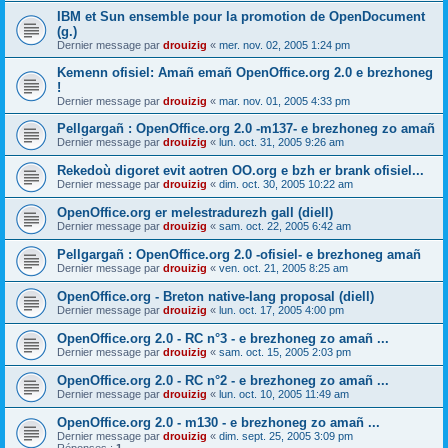
IBM et Sun ensemble pour la promotion de OpenDocument
(g.)
Dernier message par
drouizig
«
mer. nov. 02, 2005 1:24 pm
Kemenn ofisiel: Amañ emañ OpenOffice.org 2.0 e brezhoneg
!
Dernier message par
drouizig
«
mar. nov. 01, 2005 4:33 pm
Pellgargañ : OpenOffice.org 2.0 -m137- e brezhoneg zo amañ
Dernier message par
drouizig
«
lun. oct. 31, 2005 9:26 am
Rekedoù digoret evit aotren OO.org e bzh er brank ofisiel...
Dernier message par
drouizig
«
dim. oct. 30, 2005 10:22 am
OpenOffice.org er melestradurezh gall (diell)
Dernier message par
drouizig
«
sam. oct. 22, 2005 6:42 am
Pellgargañ : OpenOffice.org 2.0 -ofisiel- e brezhoneg amañ
Dernier message par
drouizig
«
ven. oct. 21, 2005 8:25 am
OpenOffice.org - Breton native-lang proposal (diell)
Dernier message par
drouizig
«
lun. oct. 17, 2005 4:00 pm
OpenOffice.org 2.0 - RC n°3 - e brezhoneg zo amañ ...
Dernier message par
drouizig
«
sam. oct. 15, 2005 2:03 pm
OpenOffice.org 2.0 - RC n°2 - e brezhoneg zo amañ ...
Dernier message par
drouizig
«
lun. oct. 10, 2005 11:49 am
OpenOffice.org 2.0 - m130 - e brezhoneg zo amañ ...
Dernier message par
drouizig
«
dim. sept. 25, 2005 3:09 pm