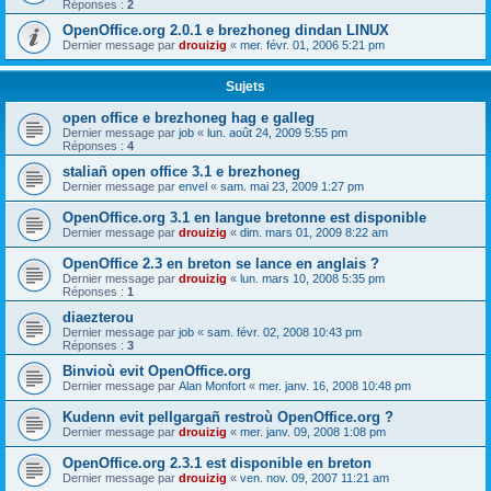
Réponses :
2
OpenOffice.org 2.0.1 e brezhoneg dindan LINUX
Dernier message par
drouizig
«
mer. févr. 01, 2006 5:21 pm
Sujets
open office e brezhoneg hag e galleg
Dernier message par
job
«
lun. août 24, 2009 5:55 pm
Réponses :
4
staliañ open office 3.1 e brezhoneg
Dernier message par
envel
«
sam. mai 23, 2009 1:27 pm
OpenOffice.org 3.1 en langue bretonne est disponible
Dernier message par
drouizig
«
dim. mars 01, 2009 8:22 am
OpenOffice 2.3 en breton se lance en anglais ?
Dernier message par
drouizig
«
lun. mars 10, 2008 5:35 pm
Réponses :
1
diaezterou
Dernier message par
job
«
sam. févr. 02, 2008 10:43 pm
Réponses :
3
Binvioù evit OpenOffice.org
Dernier message par
Alan Monfort
«
mer. janv. 16, 2008 10:48 pm
Kudenn evit pellgargañ restroù OpenOffice.org ?
Dernier message par
drouizig
«
mer. janv. 09, 2008 1:08 pm
OpenOffice.org 2.3.1 est disponible en breton
Dernier message par
drouizig
«
ven. nov. 09, 2007 11:21 am