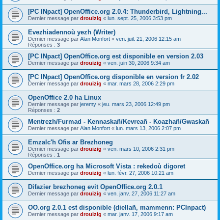
[PC INpact] OpenOffice.org 2.0.4: Thunderbird, Lightning...
Dernier message par
drouizig
«
lun. sept. 25, 2006 3:53 pm
Evezhiadennoù yezh (Writer)
Dernier message par
Alan Monfort
«
ven. juil. 21, 2006 12:15 am
Réponses :
3
[PC INpact] OpenOffice.org est disponible en version 2.03
Dernier message par
drouizig
«
ven. juin 30, 2006 9:34 am
[PC INpact] OpenOffice.org disponible en version fr 2.02
Dernier message par
drouizig
«
mar. mars 28, 2006 2:29 pm
OpenOffice 2.0 ha Linux
Dernier message par
jeremy
«
jeu. mars 23, 2006 12:49 pm
Réponses :
2
Mentrezh/Furmad - Kennaskañ/Kevreañ - Koazhañ/Gwaskañ
Dernier message par
Alan Monfort
«
lun. mars 13, 2006 2:07 pm
Emzalc'h Ofis ar Brezhoneg
Dernier message par
drouizig
«
ven. mars 10, 2006 2:31 pm
Réponses :
1
OpenOffice.org ha Microsoft Vista : rekedoù digoret
Dernier message par
drouizig
«
lun. févr. 27, 2006 10:21 am
Difazier brezhoneg evit OpenOffice.org 2.0.1
Dernier message par
drouizig
«
ven. janv. 27, 2006 11:27 am
OO.org 2.0.1 est disponible (diellañ, mammenn: PCInpact)
Dernier message par
drouizig
«
mar. janv. 17, 2006 9:17 am