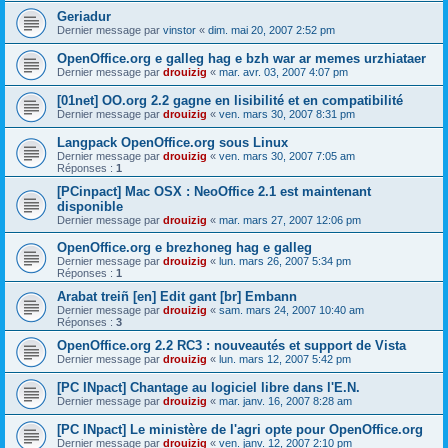
Geriadur
Dernier message par
vinstor
«
dim. mai 20, 2007 2:52 pm
OpenOffice.org e galleg hag e bzh war ar memes urzhiataer
Dernier message par
drouizig
«
mar. avr. 03, 2007 4:07 pm
[01net] OO.org 2.2 gagne en lisibilité et en compatibilité
Dernier message par
drouizig
«
ven. mars 30, 2007 8:31 pm
Langpack OpenOffice.org sous Linux
Dernier message par
drouizig
«
ven. mars 30, 2007 7:05 am
Réponses :
1
[PCinpact] Mac OSX : NeoOffice 2.1 est maintenant
disponible
Dernier message par
drouizig
«
mar. mars 27, 2007 12:06 pm
OpenOffice.org e brezhoneg hag e galleg
Dernier message par
drouizig
«
lun. mars 26, 2007 5:34 pm
Réponses :
1
Arabat treiñ [en] Edit gant [br] Embann
Dernier message par
drouizig
«
sam. mars 24, 2007 10:40 am
Réponses :
3
OpenOffice.org 2.2 RC3 : nouveautés et support de Vista
Dernier message par
drouizig
«
lun. mars 12, 2007 5:42 pm
[PC INpact] Chantage au logiciel libre dans l'E.N.
Dernier message par
drouizig
«
mar. janv. 16, 2007 8:28 am
[PC INpact] Le ministère de l'agri opte pour OpenOffice.org
Dernier message par
drouizig
«
ven. janv. 12, 2007 2:10 pm