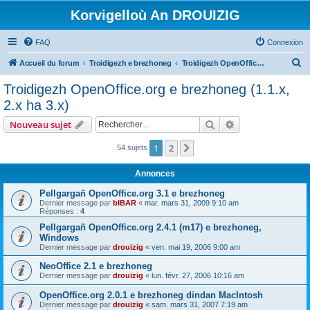
Korvigelloù An DROUIZIG
FAQ
Connexion
R
Accueil du forum
Troidigezh e brezhoneg
Troidigezh OpenOffice.org e brezhoneg (1.1.x, 2.x ha 3.x)
e
Troidigezh OpenOffice.org e brezhoneg (1.1.x,
c
2.x ha 3.x)
h
Rechercher
Recherche avanc
Nouveau sujet
e
r
1
2
Suivant
54 sujets
c
Annonces
h
Pellgargañ OpenOffice.org 3.1 e brezhoneg
e
Dernier message par
bIBAR
«
mar. mars 31, 2009 9:10 am
Réponses :
4
r
Pellgargañ OpenOffice.org 2.4.1 (m17) e brezhoneg,
Windows
Dernier message par
drouizig
«
ven. mai 19, 2006 9:00 am
NeoOffice 2.1 e brezhoneg
Dernier message par
drouizig
«
lun. févr. 27, 2006 10:16 am
OpenOffice.org 2.0.1 e brezhoneg dindan MacIntosh
Dernier message par
drouizig
«
sam. mars 31, 2007 7:19 am