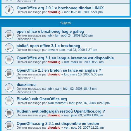
Réponses :
2
OpenOffice.org 2.0.1 e brezhoneg dindan LINUX
Dernier message par
drouizig
«
mer. févr. 01, 2006 5:21 pm
Sujets
open office e brezhoneg hag e galleg
Dernier message par
job
«
lun. août 24, 2009 5:55 pm
Réponses :
4
staliañ open office 3.1 e brezhoneg
Dernier message par
envel
«
sam. mai 23, 2009 1:27 pm
OpenOffice.org 3.1 en langue bretonne est disponible
Dernier message par
drouizig
«
dim. mars 01, 2009 8:22 am
OpenOffice 2.3 en breton se lance en anglais ?
Dernier message par
drouizig
«
lun. mars 10, 2008 5:35 pm
Réponses :
1
diaezterou
Dernier message par
job
«
sam. févr. 02, 2008 10:43 pm
Réponses :
3
Binvioù evit OpenOffice.org
Dernier message par
Alan Monfort
«
mer. janv. 16, 2008 10:48 pm
Kudenn evit pellgargañ restroù OpenOffice.org ?
Dernier message par
drouizig
«
mer. janv. 09, 2008 1:08 pm
OpenOffice.org 2.3.1 est disponible en breton
Dernier message par
drouizig
«
ven. nov. 09, 2007 11:21 am