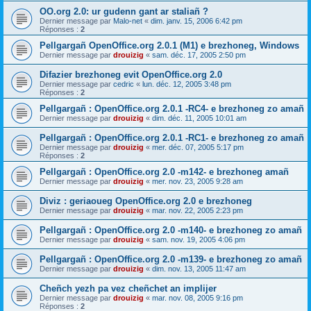
OO.org 2.0: ur gudenn gant ar staliañ ?
Dernier message par
Malo-net
«
dim. janv. 15, 2006 6:42 pm
Réponses :
2
Pellgargañ OpenOffice.org 2.0.1 (M1) e brezhoneg, Windows
Dernier message par
drouizig
«
sam. déc. 17, 2005 2:50 pm
Difazier brezhoneg evit OpenOffice.org 2.0
Dernier message par
cedric
«
lun. déc. 12, 2005 3:48 pm
Réponses :
2
Pellgargañ : OpenOffice.org 2.0.1 -RC4- e brezhoneg zo amañ
Dernier message par
drouizig
«
dim. déc. 11, 2005 10:01 am
Pellgargañ : OpenOffice.org 2.0.1 -RC1- e brezhoneg zo amañ
Dernier message par
drouizig
«
mer. déc. 07, 2005 5:17 pm
Réponses :
2
Pellgargañ : OpenOffice.org 2.0 -m142- e brezhoneg amañ
Dernier message par
drouizig
«
mer. nov. 23, 2005 9:28 am
Diviz : geriaoueg OpenOffice.org 2.0 e brezhoneg
Dernier message par
drouizig
«
mar. nov. 22, 2005 2:23 pm
Pellgargañ : OpenOffice.org 2.0 -m140- e brezhoneg zo amañ
Dernier message par
drouizig
«
sam. nov. 19, 2005 4:06 pm
Pellgargañ : OpenOffice.org 2.0 -m139- e brezhoneg zo amañ
Dernier message par
drouizig
«
dim. nov. 13, 2005 11:47 am
Cheñch yezh pa vez cheñchet an implijer
Dernier message par
drouizig
«
mar. nov. 08, 2005 9:16 pm
Réponses :
2