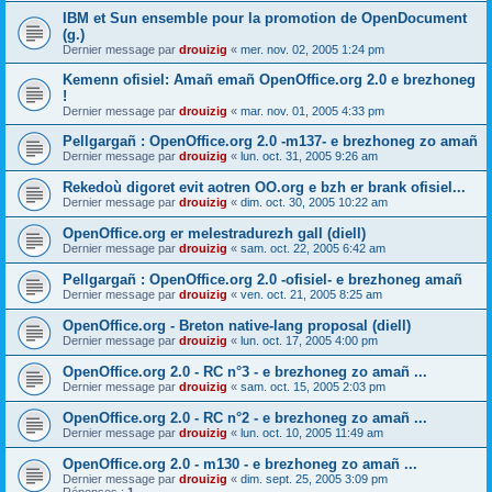
IBM et Sun ensemble pour la promotion de OpenDocument
(g.)
Dernier message par
drouizig
«
mer. nov. 02, 2005 1:24 pm
Kemenn ofisiel: Amañ emañ OpenOffice.org 2.0 e brezhoneg
!
Dernier message par
drouizig
«
mar. nov. 01, 2005 4:33 pm
Pellgargañ : OpenOffice.org 2.0 -m137- e brezhoneg zo amañ
Dernier message par
drouizig
«
lun. oct. 31, 2005 9:26 am
Rekedoù digoret evit aotren OO.org e bzh er brank ofisiel...
Dernier message par
drouizig
«
dim. oct. 30, 2005 10:22 am
OpenOffice.org er melestradurezh gall (diell)
Dernier message par
drouizig
«
sam. oct. 22, 2005 6:42 am
Pellgargañ : OpenOffice.org 2.0 -ofisiel- e brezhoneg amañ
Dernier message par
drouizig
«
ven. oct. 21, 2005 8:25 am
OpenOffice.org - Breton native-lang proposal (diell)
Dernier message par
drouizig
«
lun. oct. 17, 2005 4:00 pm
OpenOffice.org 2.0 - RC n°3 - e brezhoneg zo amañ ...
Dernier message par
drouizig
«
sam. oct. 15, 2005 2:03 pm
OpenOffice.org 2.0 - RC n°2 - e brezhoneg zo amañ ...
Dernier message par
drouizig
«
lun. oct. 10, 2005 11:49 am
OpenOffice.org 2.0 - m130 - e brezhoneg zo amañ ...
Dernier message par
drouizig
«
dim. sept. 25, 2005 3:09 pm