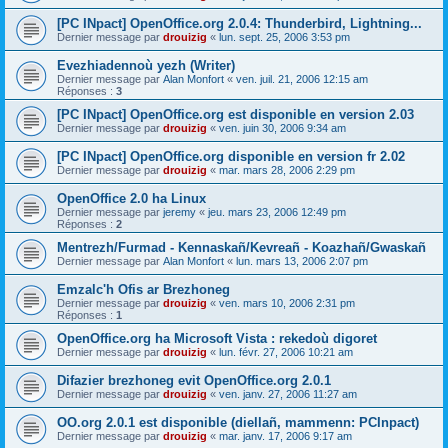
[PC INpact] OpenOffice.org 2.0.4: Thunderbird, Lightning...
Dernier message par
drouizig
«
lun. sept. 25, 2006 3:53 pm
Evezhiadennoù yezh (Writer)
Dernier message par
Alan Monfort
«
ven. juil. 21, 2006 12:15 am
Réponses :
3
[PC INpact] OpenOffice.org est disponible en version 2.03
Dernier message par
drouizig
«
ven. juin 30, 2006 9:34 am
[PC INpact] OpenOffice.org disponible en version fr 2.02
Dernier message par
drouizig
«
mar. mars 28, 2006 2:29 pm
OpenOffice 2.0 ha Linux
Dernier message par
jeremy
«
jeu. mars 23, 2006 12:49 pm
Réponses :
2
Mentrezh/Furmad - Kennaskañ/Kevreañ - Koazhañ/Gwaskañ
Dernier message par
Alan Monfort
«
lun. mars 13, 2006 2:07 pm
Emzalc'h Ofis ar Brezhoneg
Dernier message par
drouizig
«
ven. mars 10, 2006 2:31 pm
Réponses :
1
OpenOffice.org ha Microsoft Vista : rekedoù digoret
Dernier message par
drouizig
«
lun. févr. 27, 2006 10:21 am
Difazier brezhoneg evit OpenOffice.org 2.0.1
Dernier message par
drouizig
«
ven. janv. 27, 2006 11:27 am
OO.org 2.0.1 est disponible (diellañ, mammenn: PCInpact)
Dernier message par
drouizig
«
mar. janv. 17, 2006 9:17 am