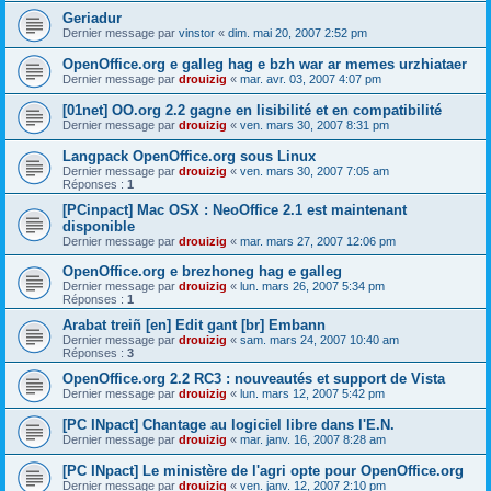
Geriadur
Dernier message par
vinstor
«
dim. mai 20, 2007 2:52 pm
OpenOffice.org e galleg hag e bzh war ar memes urzhiataer
Dernier message par
drouizig
«
mar. avr. 03, 2007 4:07 pm
[01net] OO.org 2.2 gagne en lisibilité et en compatibilité
Dernier message par
drouizig
«
ven. mars 30, 2007 8:31 pm
Langpack OpenOffice.org sous Linux
Dernier message par
drouizig
«
ven. mars 30, 2007 7:05 am
Réponses :
1
[PCinpact] Mac OSX : NeoOffice 2.1 est maintenant
disponible
Dernier message par
drouizig
«
mar. mars 27, 2007 12:06 pm
OpenOffice.org e brezhoneg hag e galleg
Dernier message par
drouizig
«
lun. mars 26, 2007 5:34 pm
Réponses :
1
Arabat treiñ [en] Edit gant [br] Embann
Dernier message par
drouizig
«
sam. mars 24, 2007 10:40 am
Réponses :
3
OpenOffice.org 2.2 RC3 : nouveautés et support de Vista
Dernier message par
drouizig
«
lun. mars 12, 2007 5:42 pm
[PC INpact] Chantage au logiciel libre dans l'E.N.
Dernier message par
drouizig
«
mar. janv. 16, 2007 8:28 am
[PC INpact] Le ministère de l'agri opte pour OpenOffice.org
Dernier message par
drouizig
«
ven. janv. 12, 2007 2:10 pm