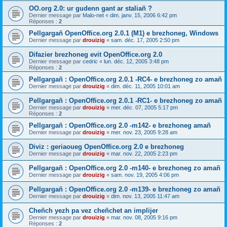
OO.org 2.0: ur gudenn gant ar staliañ ?
Dernier message par
Malo-net
«
dim. janv. 15, 2006 6:42 pm
Réponses :
2
Pellgargañ OpenOffice.org 2.0.1 (M1) e brezhoneg, Windows
Dernier message par
drouizig
«
sam. déc. 17, 2005 2:50 pm
Difazier brezhoneg evit OpenOffice.org 2.0
Dernier message par
cedric
«
lun. déc. 12, 2005 3:48 pm
Réponses :
2
Pellgargañ : OpenOffice.org 2.0.1 -RC4- e brezhoneg zo amañ
Dernier message par
drouizig
«
dim. déc. 11, 2005 10:01 am
Pellgargañ : OpenOffice.org 2.0.1 -RC1- e brezhoneg zo amañ
Dernier message par
drouizig
«
mer. déc. 07, 2005 5:17 pm
Réponses :
2
Pellgargañ : OpenOffice.org 2.0 -m142- e brezhoneg amañ
Dernier message par
drouizig
«
mer. nov. 23, 2005 9:28 am
Diviz : geriaoueg OpenOffice.org 2.0 e brezhoneg
Dernier message par
drouizig
«
mar. nov. 22, 2005 2:23 pm
Pellgargañ : OpenOffice.org 2.0 -m140- e brezhoneg zo amañ
Dernier message par
drouizig
«
sam. nov. 19, 2005 4:06 pm
Pellgargañ : OpenOffice.org 2.0 -m139- e brezhoneg zo amañ
Dernier message par
drouizig
«
dim. nov. 13, 2005 11:47 am
Cheñch yezh pa vez cheñchet an implijer
Dernier message par
drouizig
«
mar. nov. 08, 2005 9:16 pm
Réponses :
2