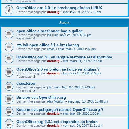
Réponses :
2
OpenOffice.org 2.0.1 e brezhoneg dindan LINUX
Dernier message par
drouizig
«
mer. févr. 01, 2006 5:21 pm
Sujets
open office e brezhoneg hag e galleg
Dernier message par
job
«
lun. août 24, 2009 5:55 pm
Réponses :
4
staliañ open office 3.1 e brezhoneg
Dernier message par
envel
«
sam. mai 23, 2009 1:27 pm
OpenOffice.org 3.1 en langue bretonne est disponible
Dernier message par
drouizig
«
dim. mars 01, 2009 8:22 am
OpenOffice 2.3 en breton se lance en anglais ?
Dernier message par
drouizig
«
lun. mars 10, 2008 5:35 pm
Réponses :
1
diaezterou
Dernier message par
job
«
sam. févr. 02, 2008 10:43 pm
Réponses :
3
Binvioù evit OpenOffice.org
Dernier message par
Alan Monfort
«
mer. janv. 16, 2008 10:48 pm
Kudenn evit pellgargañ restroù OpenOffice.org ?
Dernier message par
drouizig
«
mer. janv. 09, 2008 1:08 pm
OpenOffice.org 2.3.1 est disponible en breton
Dernier message par
drouizig
«
ven. nov. 09, 2007 11:21 am