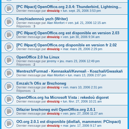
[PC INpact] OpenOffice.org 2.0.4: Thunderbird, Lightning...
Dernier message par
drouizig
«
lun. sept. 25, 2006 3:53 pm
Evezhiadennoù yezh (Writer)
Dernier message par
Alan Monfort
«
ven. juil. 21, 2006 12:15 am
Réponses :
3
[PC INpact] OpenOffice.org est disponible en version 2.03
Dernier message par
drouizig
«
ven. juin 30, 2006 9:34 am
[PC INpact] OpenOffice.org disponible en version fr 2.02
Dernier message par
drouizig
«
mar. mars 28, 2006 2:29 pm
OpenOffice 2.0 ha Linux
Dernier message par
jeremy
«
jeu. mars 23, 2006 12:49 pm
Réponses :
2
Mentrezh/Furmad - Kennaskañ/Kevreañ - Koazhañ/Gwaskañ
Dernier message par
Alan Monfort
«
lun. mars 13, 2006 2:07 pm
Emzalc'h Ofis ar Brezhoneg
Dernier message par
drouizig
«
ven. mars 10, 2006 2:31 pm
Réponses :
1
OpenOffice.org ha Microsoft Vista : rekedoù digoret
Dernier message par
drouizig
«
lun. févr. 27, 2006 10:21 am
Difazier brezhoneg evit OpenOffice.org 2.0.1
Dernier message par
drouizig
«
ven. janv. 27, 2006 11:27 am
OO.org 2.0.1 est disponible (diellañ, mammenn: PCInpact)
Dernier message par
drouizig
«
mar. janv. 17, 2006 9:17 am