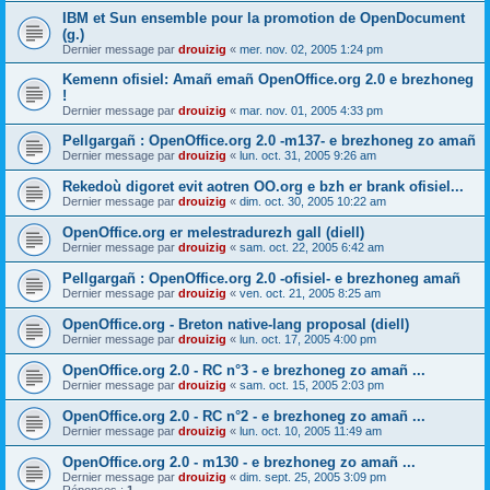
IBM et Sun ensemble pour la promotion de OpenDocument
(g.)
Dernier message par
drouizig
«
mer. nov. 02, 2005 1:24 pm
Kemenn ofisiel: Amañ emañ OpenOffice.org 2.0 e brezhoneg
!
Dernier message par
drouizig
«
mar. nov. 01, 2005 4:33 pm
Pellgargañ : OpenOffice.org 2.0 -m137- e brezhoneg zo amañ
Dernier message par
drouizig
«
lun. oct. 31, 2005 9:26 am
Rekedoù digoret evit aotren OO.org e bzh er brank ofisiel...
Dernier message par
drouizig
«
dim. oct. 30, 2005 10:22 am
OpenOffice.org er melestradurezh gall (diell)
Dernier message par
drouizig
«
sam. oct. 22, 2005 6:42 am
Pellgargañ : OpenOffice.org 2.0 -ofisiel- e brezhoneg amañ
Dernier message par
drouizig
«
ven. oct. 21, 2005 8:25 am
OpenOffice.org - Breton native-lang proposal (diell)
Dernier message par
drouizig
«
lun. oct. 17, 2005 4:00 pm
OpenOffice.org 2.0 - RC n°3 - e brezhoneg zo amañ ...
Dernier message par
drouizig
«
sam. oct. 15, 2005 2:03 pm
OpenOffice.org 2.0 - RC n°2 - e brezhoneg zo amañ ...
Dernier message par
drouizig
«
lun. oct. 10, 2005 11:49 am
OpenOffice.org 2.0 - m130 - e brezhoneg zo amañ ...
Dernier message par
drouizig
«
dim. sept. 25, 2005 3:09 pm