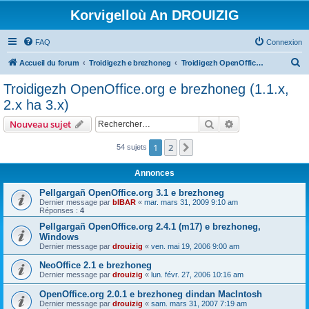
Korvigelloù An DROUIZIG
FAQ
Connexion
R
Accueil du forum
Troidigezh e brezhoneg
Troidigezh OpenOffice.org e brezhoneg (1.1.x, 2.x ha 3.x)
e
Troidigezh OpenOffice.org e brezhoneg (1.1.x,
c
2.x ha 3.x)
h
Rechercher
Recherche avanc
Nouveau sujet
e
r
1
2
Suivant
54 sujets
c
Annonces
h
Pellgargañ OpenOffice.org 3.1 e brezhoneg
e
Dernier message par
bIBAR
«
mar. mars 31, 2009 9:10 am
Réponses :
4
r
Pellgargañ OpenOffice.org 2.4.1 (m17) e brezhoneg,
Windows
Dernier message par
drouizig
«
ven. mai 19, 2006 9:00 am
NeoOffice 2.1 e brezhoneg
Dernier message par
drouizig
«
lun. févr. 27, 2006 10:16 am
OpenOffice.org 2.0.1 e brezhoneg dindan MacIntosh
Dernier message par
drouizig
«
sam. mars 31, 2007 7:19 am