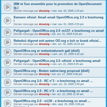
IBM et Sun ensemble pour la promotion de OpenDocument
(g.)
Dernier message par
drouizig
«
mer. nov. 02, 2005 1:24 pm
Kemenn ofisiel: Amañ emañ OpenOffice.org 2.0 e brezhoneg
!
Dernier message par
drouizig
«
mar. nov. 01, 2005 4:33 pm
Pellgargañ : OpenOffice.org 2.0 -m137- e brezhoneg zo amañ
Dernier message par
drouizig
«
lun. oct. 31, 2005 9:26 am
Rekedoù digoret evit aotren OO.org e bzh er brank ofisiel...
Dernier message par
drouizig
«
dim. oct. 30, 2005 10:22 am
OpenOffice.org er melestradurezh gall (diell)
Dernier message par
drouizig
«
sam. oct. 22, 2005 6:42 am
Pellgargañ : OpenOffice.org 2.0 -ofisiel- e brezhoneg amañ
Dernier message par
drouizig
«
ven. oct. 21, 2005 8:25 am
OpenOffice.org - Breton native-lang proposal (diell)
Dernier message par
drouizig
«
lun. oct. 17, 2005 4:00 pm
OpenOffice.org 2.0 - RC n°3 - e brezhoneg zo amañ ...
Dernier message par
drouizig
«
sam. oct. 15, 2005 2:03 pm
OpenOffice.org 2.0 - RC n°2 - e brezhoneg zo amañ ...
Dernier message par
drouizig
«
lun. oct. 10, 2005 11:49 am
OpenOffice.org 2.0 - m130 - e brezhoneg zo amañ ...
Dernier message par
drouizig
«
dim. sept. 25, 2005 3:09 pm