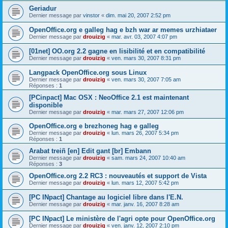
Geriadur
Dernier message par
vinstor
«
dim. mai 20, 2007 2:52 pm
OpenOffice.org e galleg hag e bzh war ar memes urzhiataer
Dernier message par
drouizig
«
mar. avr. 03, 2007 4:07 pm
[01net] OO.org 2.2 gagne en lisibilité et en compatibilité
Dernier message par
drouizig
«
ven. mars 30, 2007 8:31 pm
Langpack OpenOffice.org sous Linux
Dernier message par
drouizig
«
ven. mars 30, 2007 7:05 am
Réponses :
1
[PCinpact] Mac OSX : NeoOffice 2.1 est maintenant
disponible
Dernier message par
drouizig
«
mar. mars 27, 2007 12:06 pm
OpenOffice.org e brezhoneg hag e galleg
Dernier message par
drouizig
«
lun. mars 26, 2007 5:34 pm
Réponses :
1
Arabat treiñ [en] Edit gant [br] Embann
Dernier message par
drouizig
«
sam. mars 24, 2007 10:40 am
Réponses :
3
OpenOffice.org 2.2 RC3 : nouveautés et support de Vista
Dernier message par
drouizig
«
lun. mars 12, 2007 5:42 pm
[PC INpact] Chantage au logiciel libre dans l'E.N.
Dernier message par
drouizig
«
mar. janv. 16, 2007 8:28 am
[PC INpact] Le ministère de l'agri opte pour OpenOffice.org
Dernier message par
drouizig
«
ven. janv. 12, 2007 2:10 pm