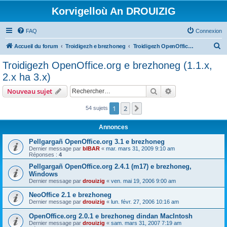
Korvigelloù An DROUIZIG
FAQ
Connexion
R
Accueil du forum
Troidigezh e brezhoneg
Troidigezh OpenOffice.org e brezhoneg (1.1.x, 2.x ha 3.x)
e
Troidigezh OpenOffice.org e brezhoneg (1.1.x,
c
2.x ha 3.x)
h
Rechercher
Recherche avanc
Nouveau sujet
e
r
1
2
Suivant
54 sujets
c
Annonces
h
Pellgargañ OpenOffice.org 3.1 e brezhoneg
e
Dernier message par
bIBAR
«
mar. mars 31, 2009 9:10 am
Réponses :
4
r
Pellgargañ OpenOffice.org 2.4.1 (m17) e brezhoneg,
Windows
Dernier message par
drouizig
«
ven. mai 19, 2006 9:00 am
NeoOffice 2.1 e brezhoneg
Dernier message par
drouizig
«
lun. févr. 27, 2006 10:16 am
OpenOffice.org 2.0.1 e brezhoneg dindan MacIntosh
Dernier message par
drouizig
«
sam. mars 31, 2007 7:19 am