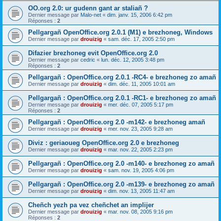
OO.org 2.0: ur gudenn gant ar staliañ ?
Dernier message par
Malo-net
«
dim. janv. 15, 2006 6:42 pm
Réponses :
2
Pellgargañ OpenOffice.org 2.0.1 (M1) e brezhoneg, Windows
Dernier message par
drouizig
«
sam. déc. 17, 2005 2:50 pm
Difazier brezhoneg evit OpenOffice.org 2.0
Dernier message par
cedric
«
lun. déc. 12, 2005 3:48 pm
Réponses :
2
Pellgargañ : OpenOffice.org 2.0.1 -RC4- e brezhoneg zo amañ
Dernier message par
drouizig
«
dim. déc. 11, 2005 10:01 am
Pellgargañ : OpenOffice.org 2.0.1 -RC1- e brezhoneg zo amañ
Dernier message par
drouizig
«
mer. déc. 07, 2005 5:17 pm
Réponses :
2
Pellgargañ : OpenOffice.org 2.0 -m142- e brezhoneg amañ
Dernier message par
drouizig
«
mer. nov. 23, 2005 9:28 am
Diviz : geriaoueg OpenOffice.org 2.0 e brezhoneg
Dernier message par
drouizig
«
mar. nov. 22, 2005 2:23 pm
Pellgargañ : OpenOffice.org 2.0 -m140- e brezhoneg zo amañ
Dernier message par
drouizig
«
sam. nov. 19, 2005 4:06 pm
Pellgargañ : OpenOffice.org 2.0 -m139- e brezhoneg zo amañ
Dernier message par
drouizig
«
dim. nov. 13, 2005 11:47 am
Cheñch yezh pa vez cheñchet an implijer
Dernier message par
drouizig
«
mar. nov. 08, 2005 9:16 pm
Réponses :
2