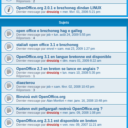
Réponses :
2
OpenOffice.org 2.0.1 e brezhoneg dindan LINUX
Dernier message par
drouizig
«
mer. févr. 01, 2006 5:21 pm
Sujets
open office e brezhoneg hag e galleg
Dernier message par
job
«
lun. août 24, 2009 5:55 pm
Réponses :
4
staliañ open office 3.1 e brezhoneg
Dernier message par
envel
«
sam. mai 23, 2009 1:27 pm
OpenOffice.org 3.1 en langue bretonne est disponible
Dernier message par
drouizig
«
dim. mars 01, 2009 8:22 am
OpenOffice 2.3 en breton se lance en anglais ?
Dernier message par
drouizig
«
lun. mars 10, 2008 5:35 pm
Réponses :
1
diaezterou
Dernier message par
job
«
sam. févr. 02, 2008 10:43 pm
Réponses :
3
Binvioù evit OpenOffice.org
Dernier message par
Alan Monfort
«
mer. janv. 16, 2008 10:48 pm
Kudenn evit pellgargañ restroù OpenOffice.org ?
Dernier message par
drouizig
«
mer. janv. 09, 2008 1:08 pm
OpenOffice.org 2.3.1 est disponible en breton
Dernier message par
drouizig
«
ven. nov. 09, 2007 11:21 am