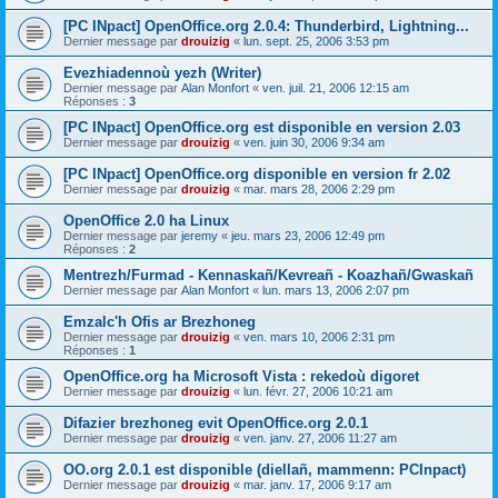
[PC INpact] OpenOffice.org 2.0.4: Thunderbird, Lightning...
Dernier message par
drouizig
«
lun. sept. 25, 2006 3:53 pm
Evezhiadennoù yezh (Writer)
Dernier message par
Alan Monfort
«
ven. juil. 21, 2006 12:15 am
Réponses :
3
[PC INpact] OpenOffice.org est disponible en version 2.03
Dernier message par
drouizig
«
ven. juin 30, 2006 9:34 am
[PC INpact] OpenOffice.org disponible en version fr 2.02
Dernier message par
drouizig
«
mar. mars 28, 2006 2:29 pm
OpenOffice 2.0 ha Linux
Dernier message par
jeremy
«
jeu. mars 23, 2006 12:49 pm
Réponses :
2
Mentrezh/Furmad - Kennaskañ/Kevreañ - Koazhañ/Gwaskañ
Dernier message par
Alan Monfort
«
lun. mars 13, 2006 2:07 pm
Emzalc'h Ofis ar Brezhoneg
Dernier message par
drouizig
«
ven. mars 10, 2006 2:31 pm
Réponses :
1
OpenOffice.org ha Microsoft Vista : rekedoù digoret
Dernier message par
drouizig
«
lun. févr. 27, 2006 10:21 am
Difazier brezhoneg evit OpenOffice.org 2.0.1
Dernier message par
drouizig
«
ven. janv. 27, 2006 11:27 am
OO.org 2.0.1 est disponible (diellañ, mammenn: PCInpact)
Dernier message par
drouizig
«
mar. janv. 17, 2006 9:17 am