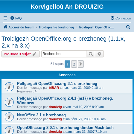
Korvigelloù An DROUIZIG
FAQ
Connexion
R
Accueil du forum
Troidigezh e brezhoneg
Troidigezh OpenOffice.org e brezhoneg (1.1.x, 2.x ha 3.x)
e
Troidigezh OpenOffice.org e brezhoneg (1.1.x,
c
2.x ha 3.x)
h
Rechercher
Recherche avanc
Nouveau sujet
e
r
1
2
Suivant
54 sujets
c
Annonces
h
Pellgargañ OpenOffice.org 3.1 e brezhoneg
e
Dernier message par
bIBAR
«
mar. mars 31, 2009 9:10 am
Réponses :
4
r
Pellgargañ OpenOffice.org 2.4.1 (m17) e brezhoneg,
Windows
Dernier message par
drouizig
«
ven. mai 19, 2006 9:00 am
NeoOffice 2.1 e brezhoneg
Dernier message par
drouizig
«
lun. févr. 27, 2006 10:16 am
OpenOffice.org 2.0.1 e brezhoneg dindan MacIntosh
Dernier message par
drouizig
«
sam. mars 31, 2007 7:19 am