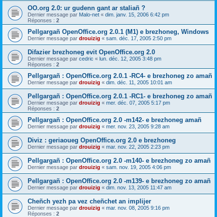
OO.org 2.0: ur gudenn gant ar staliañ ?
Dernier message par
Malo-net
«
dim. janv. 15, 2006 6:42 pm
Réponses :
2
Pellgargañ OpenOffice.org 2.0.1 (M1) e brezhoneg, Windows
Dernier message par
drouizig
«
sam. déc. 17, 2005 2:50 pm
Difazier brezhoneg evit OpenOffice.org 2.0
Dernier message par
cedric
«
lun. déc. 12, 2005 3:48 pm
Réponses :
2
Pellgargañ : OpenOffice.org 2.0.1 -RC4- e brezhoneg zo amañ
Dernier message par
drouizig
«
dim. déc. 11, 2005 10:01 am
Pellgargañ : OpenOffice.org 2.0.1 -RC1- e brezhoneg zo amañ
Dernier message par
drouizig
«
mer. déc. 07, 2005 5:17 pm
Réponses :
2
Pellgargañ : OpenOffice.org 2.0 -m142- e brezhoneg amañ
Dernier message par
drouizig
«
mer. nov. 23, 2005 9:28 am
Diviz : geriaoueg OpenOffice.org 2.0 e brezhoneg
Dernier message par
drouizig
«
mar. nov. 22, 2005 2:23 pm
Pellgargañ : OpenOffice.org 2.0 -m140- e brezhoneg zo amañ
Dernier message par
drouizig
«
sam. nov. 19, 2005 4:06 pm
Pellgargañ : OpenOffice.org 2.0 -m139- e brezhoneg zo amañ
Dernier message par
drouizig
«
dim. nov. 13, 2005 11:47 am
Cheñch yezh pa vez cheñchet an implijer
Dernier message par
drouizig
«
mar. nov. 08, 2005 9:16 pm
Réponses :
2