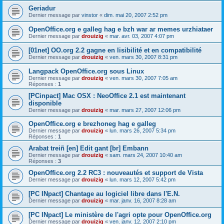
Geriadur
Dernier message par
vinstor
«
dim. mai 20, 2007 2:52 pm
OpenOffice.org e galleg hag e bzh war ar memes urzhiataer
Dernier message par
drouizig
«
mar. avr. 03, 2007 4:07 pm
[01net] OO.org 2.2 gagne en lisibilité et en compatibilité
Dernier message par
drouizig
«
ven. mars 30, 2007 8:31 pm
Langpack OpenOffice.org sous Linux
Dernier message par
drouizig
«
ven. mars 30, 2007 7:05 am
Réponses :
1
[PCinpact] Mac OSX : NeoOffice 2.1 est maintenant
disponible
Dernier message par
drouizig
«
mar. mars 27, 2007 12:06 pm
OpenOffice.org e brezhoneg hag e galleg
Dernier message par
drouizig
«
lun. mars 26, 2007 5:34 pm
Réponses :
1
Arabat treiñ [en] Edit gant [br] Embann
Dernier message par
drouizig
«
sam. mars 24, 2007 10:40 am
Réponses :
3
OpenOffice.org 2.2 RC3 : nouveautés et support de Vista
Dernier message par
drouizig
«
lun. mars 12, 2007 5:42 pm
[PC INpact] Chantage au logiciel libre dans l'E.N.
Dernier message par
drouizig
«
mar. janv. 16, 2007 8:28 am
[PC INpact] Le ministère de l'agri opte pour OpenOffice.org
Dernier message par
drouizig
«
ven. janv. 12, 2007 2:10 pm