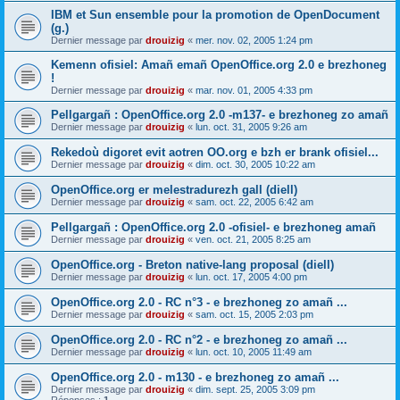
IBM et Sun ensemble pour la promotion de OpenDocument
(g.)
Dernier message par
drouizig
«
mer. nov. 02, 2005 1:24 pm
Kemenn ofisiel: Amañ emañ OpenOffice.org 2.0 e brezhoneg
!
Dernier message par
drouizig
«
mar. nov. 01, 2005 4:33 pm
Pellgargañ : OpenOffice.org 2.0 -m137- e brezhoneg zo amañ
Dernier message par
drouizig
«
lun. oct. 31, 2005 9:26 am
Rekedoù digoret evit aotren OO.org e bzh er brank ofisiel...
Dernier message par
drouizig
«
dim. oct. 30, 2005 10:22 am
OpenOffice.org er melestradurezh gall (diell)
Dernier message par
drouizig
«
sam. oct. 22, 2005 6:42 am
Pellgargañ : OpenOffice.org 2.0 -ofisiel- e brezhoneg amañ
Dernier message par
drouizig
«
ven. oct. 21, 2005 8:25 am
OpenOffice.org - Breton native-lang proposal (diell)
Dernier message par
drouizig
«
lun. oct. 17, 2005 4:00 pm
OpenOffice.org 2.0 - RC n°3 - e brezhoneg zo amañ ...
Dernier message par
drouizig
«
sam. oct. 15, 2005 2:03 pm
OpenOffice.org 2.0 - RC n°2 - e brezhoneg zo amañ ...
Dernier message par
drouizig
«
lun. oct. 10, 2005 11:49 am
OpenOffice.org 2.0 - m130 - e brezhoneg zo amañ ...
Dernier message par
drouizig
«
dim. sept. 25, 2005 3:09 pm