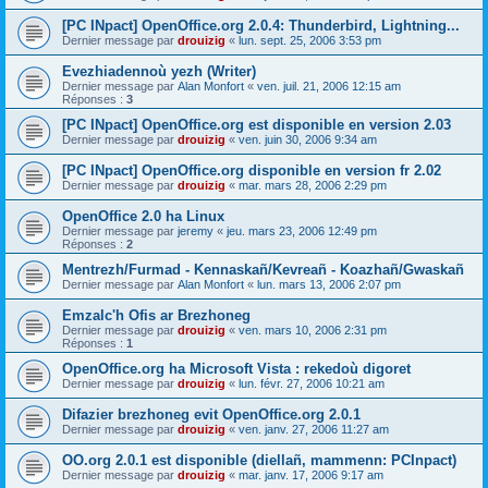
[PC INpact] OpenOffice.org 2.0.4: Thunderbird, Lightning...
Dernier message par
drouizig
«
lun. sept. 25, 2006 3:53 pm
Evezhiadennoù yezh (Writer)
Dernier message par
Alan Monfort
«
ven. juil. 21, 2006 12:15 am
Réponses :
3
[PC INpact] OpenOffice.org est disponible en version 2.03
Dernier message par
drouizig
«
ven. juin 30, 2006 9:34 am
[PC INpact] OpenOffice.org disponible en version fr 2.02
Dernier message par
drouizig
«
mar. mars 28, 2006 2:29 pm
OpenOffice 2.0 ha Linux
Dernier message par
jeremy
«
jeu. mars 23, 2006 12:49 pm
Réponses :
2
Mentrezh/Furmad - Kennaskañ/Kevreañ - Koazhañ/Gwaskañ
Dernier message par
Alan Monfort
«
lun. mars 13, 2006 2:07 pm
Emzalc'h Ofis ar Brezhoneg
Dernier message par
drouizig
«
ven. mars 10, 2006 2:31 pm
Réponses :
1
OpenOffice.org ha Microsoft Vista : rekedoù digoret
Dernier message par
drouizig
«
lun. févr. 27, 2006 10:21 am
Difazier brezhoneg evit OpenOffice.org 2.0.1
Dernier message par
drouizig
«
ven. janv. 27, 2006 11:27 am
OO.org 2.0.1 est disponible (diellañ, mammenn: PCInpact)
Dernier message par
drouizig
«
mar. janv. 17, 2006 9:17 am