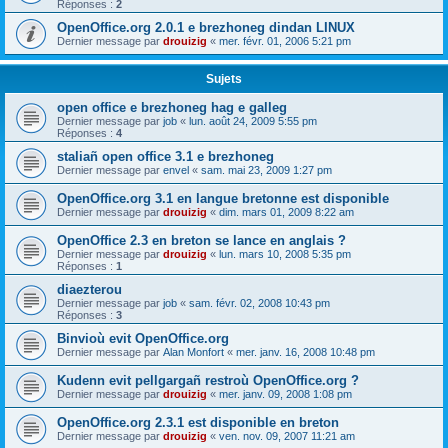
Réponses :
2
OpenOffice.org 2.0.1 e brezhoneg dindan LINUX
Dernier message par
drouizig
«
mer. févr. 01, 2006 5:21 pm
Sujets
open office e brezhoneg hag e galleg
Dernier message par
job
«
lun. août 24, 2009 5:55 pm
Réponses :
4
staliañ open office 3.1 e brezhoneg
Dernier message par
envel
«
sam. mai 23, 2009 1:27 pm
OpenOffice.org 3.1 en langue bretonne est disponible
Dernier message par
drouizig
«
dim. mars 01, 2009 8:22 am
OpenOffice 2.3 en breton se lance en anglais ?
Dernier message par
drouizig
«
lun. mars 10, 2008 5:35 pm
Réponses :
1
diaezterou
Dernier message par
job
«
sam. févr. 02, 2008 10:43 pm
Réponses :
3
Binvioù evit OpenOffice.org
Dernier message par
Alan Monfort
«
mer. janv. 16, 2008 10:48 pm
Kudenn evit pellgargañ restroù OpenOffice.org ?
Dernier message par
drouizig
«
mer. janv. 09, 2008 1:08 pm
OpenOffice.org 2.3.1 est disponible en breton
Dernier message par
drouizig
«
ven. nov. 09, 2007 11:21 am