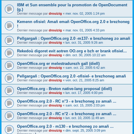
IBM et Sun ensemble pour la promotion de OpenDocument
(g.)
Dernier message par
drouizig
«
mer. nov. 02, 2005 1:24 pm
Kemenn ofisiel: Amañ emañ OpenOffice.org 2.0 e brezhoneg
!
Dernier message par
drouizig
«
mar. nov. 01, 2005 4:33 pm
Pellgargañ : OpenOffice.org 2.0 -m137- e brezhoneg zo amañ
Dernier message par
drouizig
«
lun. oct. 31, 2005 9:26 am
Rekedoù digoret evit aotren OO.org e bzh er brank ofisiel...
Dernier message par
drouizig
«
dim. oct. 30, 2005 10:22 am
OpenOffice.org er melestradurezh gall (diell)
Dernier message par
drouizig
«
sam. oct. 22, 2005 6:42 am
Pellgargañ : OpenOffice.org 2.0 -ofisiel- e brezhoneg amañ
Dernier message par
drouizig
«
ven. oct. 21, 2005 8:25 am
OpenOffice.org - Breton native-lang proposal (diell)
Dernier message par
drouizig
«
lun. oct. 17, 2005 4:00 pm
OpenOffice.org 2.0 - RC n°3 - e brezhoneg zo amañ ...
Dernier message par
drouizig
«
sam. oct. 15, 2005 2:03 pm
OpenOffice.org 2.0 - RC n°2 - e brezhoneg zo amañ ...
Dernier message par
drouizig
«
lun. oct. 10, 2005 11:49 am
OpenOffice.org 2.0 - m130 - e brezhoneg zo amañ ...
Dernier message par
drouizig
«
dim. sept. 25, 2005 3:09 pm