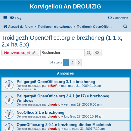
Korvigelloù An DROUIZIG
FAQ
Connexion
R
Accueil du forum
Troidigezh e brezhoneg
Troidigezh OpenOffice.org e brezhoneg (1.1.x, 2.x ha 3.x)
e
Troidigezh OpenOffice.org e brezhoneg (1.1.x,
c
2.x ha 3.x)
h
Rechercher
Recherche avanc
Nouveau sujet
e
r
1
2
Suivant
54 sujets
c
Annonces
h
Pellgargañ OpenOffice.org 3.1 e brezhoneg
e
Dernier message par
bIBAR
«
mar. mars 31, 2009 9:10 am
Réponses :
4
r
Pellgargañ OpenOffice.org 2.4.1 (m17) e brezhoneg,
Windows
Dernier message par
drouizig
«
ven. mai 19, 2006 9:00 am
NeoOffice 2.1 e brezhoneg
Dernier message par
drouizig
«
lun. févr. 27, 2006 10:16 am
OpenOffice.org 2.0.1 e brezhoneg dindan MacIntosh
Dernier message par
drouizig
«
sam. mars 31, 2007 7:19 am