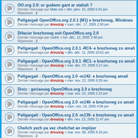
OO.org 2.0: ur gudenn gant ar staliañ ?
Dernier message par
Malo-net
«
dim. janv. 15, 2006 6:42 pm
Réponses :
2
Pellgargañ OpenOffice.org 2.0.1 (M1) e brezhoneg, Windows
Dernier message par
drouizig
«
sam. déc. 17, 2005 2:50 pm
Difazier brezhoneg evit OpenOffice.org 2.0
Dernier message par
cedric
«
lun. déc. 12, 2005 3:48 pm
Réponses :
2
Pellgargañ : OpenOffice.org 2.0.1 -RC4- e brezhoneg zo amañ
Dernier message par
drouizig
«
dim. déc. 11, 2005 10:01 am
Pellgargañ : OpenOffice.org 2.0.1 -RC1- e brezhoneg zo amañ
Dernier message par
drouizig
«
mer. déc. 07, 2005 5:17 pm
Réponses :
2
Pellgargañ : OpenOffice.org 2.0 -m142- e brezhoneg amañ
Dernier message par
drouizig
«
mer. nov. 23, 2005 9:28 am
Diviz : geriaoueg OpenOffice.org 2.0 e brezhoneg
Dernier message par
drouizig
«
mar. nov. 22, 2005 2:23 pm
Pellgargañ : OpenOffice.org 2.0 -m140- e brezhoneg zo amañ
Dernier message par
drouizig
«
sam. nov. 19, 2005 4:06 pm
Pellgargañ : OpenOffice.org 2.0 -m139- e brezhoneg zo amañ
Dernier message par
drouizig
«
dim. nov. 13, 2005 11:47 am
Cheñch yezh pa vez cheñchet an implijer
Dernier message par
drouizig
«
mar. nov. 08, 2005 9:16 pm
Réponses :
2