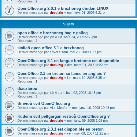
Réponses :
2
OpenOffice.org 2.0.1 e brezhoneg dindan LINUX
Dernier message par
drouizig
«
mer. févr. 01, 2006 5:21 pm
Sujets
open office e brezhoneg hag e galleg
Dernier message par
job
«
lun. août 24, 2009 5:55 pm
Réponses :
4
staliañ open office 3.1 e brezhoneg
Dernier message par
envel
«
sam. mai 23, 2009 1:27 pm
OpenOffice.org 3.1 en langue bretonne est disponible
Dernier message par
drouizig
«
dim. mars 01, 2009 8:22 am
OpenOffice 2.3 en breton se lance en anglais ?
Dernier message par
drouizig
«
lun. mars 10, 2008 5:35 pm
Réponses :
1
diaezterou
Dernier message par
job
«
sam. févr. 02, 2008 10:43 pm
Réponses :
3
Binvioù evit OpenOffice.org
Dernier message par
Alan Monfort
«
mer. janv. 16, 2008 10:48 pm
Kudenn evit pellgargañ restroù OpenOffice.org ?
Dernier message par
drouizig
«
mer. janv. 09, 2008 1:08 pm
OpenOffice.org 2.3.1 est disponible en breton
Dernier message par
drouizig
«
ven. nov. 09, 2007 11:21 am