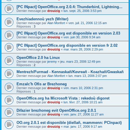
[PC INpact] OpenOffice.org 2.0.4: Thunderbird, Lightning...
Dernier message par
drouizig
«
lun. sept. 25, 2006 3:53 pm
Evezhiadennoù yezh (Writer)
Dernier message par
Alan Monfort
«
ven. juil. 21, 2006 12:15 am
Réponses :
3
[PC INpact] OpenOffice.org est disponible en version 2.03
Dernier message par
drouizig
«
ven. juin 30, 2006 9:34 am
[PC INpact] OpenOffice.org disponible en version fr 2.02
Dernier message par
drouizig
«
mar. mars 28, 2006 2:29 pm
OpenOffice 2.0 ha Linux
Dernier message par
jeremy
«
jeu. mars 23, 2006 12:49 pm
Réponses :
2
Mentrezh/Furmad - Kennaskañ/Kevreañ - Koazhañ/Gwaskañ
Dernier message par
Alan Monfort
«
lun. mars 13, 2006 2:07 pm
Emzalc'h Ofis ar Brezhoneg
Dernier message par
drouizig
«
ven. mars 10, 2006 2:31 pm
Réponses :
1
OpenOffice.org ha Microsoft Vista : rekedoù digoret
Dernier message par
drouizig
«
lun. févr. 27, 2006 10:21 am
Difazier brezhoneg evit OpenOffice.org 2.0.1
Dernier message par
drouizig
«
ven. janv. 27, 2006 11:27 am
OO.org 2.0.1 est disponible (diellañ, mammenn: PCInpact)
Dernier message par
drouizig
«
mar. janv. 17, 2006 9:17 am