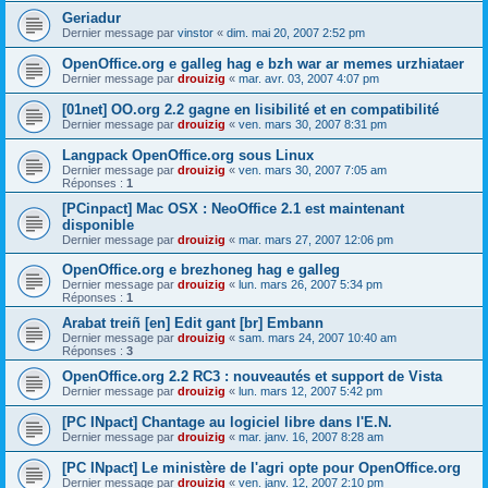
Geriadur
Dernier message par
vinstor
«
dim. mai 20, 2007 2:52 pm
OpenOffice.org e galleg hag e bzh war ar memes urzhiataer
Dernier message par
drouizig
«
mar. avr. 03, 2007 4:07 pm
[01net] OO.org 2.2 gagne en lisibilité et en compatibilité
Dernier message par
drouizig
«
ven. mars 30, 2007 8:31 pm
Langpack OpenOffice.org sous Linux
Dernier message par
drouizig
«
ven. mars 30, 2007 7:05 am
Réponses :
1
[PCinpact] Mac OSX : NeoOffice 2.1 est maintenant
disponible
Dernier message par
drouizig
«
mar. mars 27, 2007 12:06 pm
OpenOffice.org e brezhoneg hag e galleg
Dernier message par
drouizig
«
lun. mars 26, 2007 5:34 pm
Réponses :
1
Arabat treiñ [en] Edit gant [br] Embann
Dernier message par
drouizig
«
sam. mars 24, 2007 10:40 am
Réponses :
3
OpenOffice.org 2.2 RC3 : nouveautés et support de Vista
Dernier message par
drouizig
«
lun. mars 12, 2007 5:42 pm
[PC INpact] Chantage au logiciel libre dans l'E.N.
Dernier message par
drouizig
«
mar. janv. 16, 2007 8:28 am
[PC INpact] Le ministère de l'agri opte pour OpenOffice.org
Dernier message par
drouizig
«
ven. janv. 12, 2007 2:10 pm