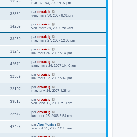
33578
mar. avr. 03, 2007 4:07 pm
par
drouizig
32881
ven. mars 30, 2007 8:31 pm
par
drouizig
34209
ven. mars 30, 2007 7:05 am
par
drouizig
33259
mar. mars 27, 2007 12:06 pm
par
drouizig
33243
lun. mars 26, 2007 5:34 pm
par
drouizig
42671
sam. mars 24, 2007 10:40 am
par
drouizig
32539
lun. mars 12, 2007 5:42 pm
par
drouizig
33107
mar. janv. 16, 2007 8:28 am
par
drouizig
33515
ven. janv. 12, 2007 2:10 pm
par
drouizig
33577
lun. sept. 25, 2006 3:53 pm
par
Alan Monfort
42428
ven. juil. 21, 2006 12:15 am
par
drouizig