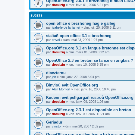
OpenOffice.org 2.0.1 e brezhoneg dindan LINU
par
drouizig
»
mer. févr. 01, 2006 5:21 pm
SUJETS
open office e brezhoneg hag e galleg
par
isabelle de lanjamet
»
dim. juil. 20, 2008 6:11 pm
staliañ open office 3.1 e brezhoneg
par
envel
»
sam. mai 23, 2009 1:27 pm
OpenOffice.org 3.1 en langue bretonne est disp
par
drouizig
»
dim. mars 01, 2009 8:22 am
OpenOffice 2.3 en breton se lance en anglais ?
par
drouizig
»
lun. mars 10, 2008 5:35 pm
diaezterou
par
job
»
dim. janv. 27, 2008 5:04 pm
Binvioù evit OpenOffice.org
par
Alan Monfort
»
mer. janv. 16, 2008 10:48 pm
Kudenn evit pellgargañ restroù OpenOffice.org
par
drouizig
»
mer. janv. 09, 2008 1:08 pm
OpenOffice.org 2.3.1 est disponible en breton
par
drouizig
»
ven. nov. 09, 2007 11:21 am
Geriadur
par
vinstor
»
dim. mai 20, 2007 2:52 pm
OpenOffice.org e galleg hag e bzh war ar meme