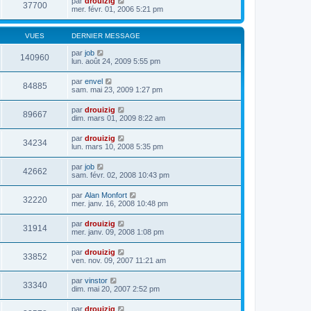
par
drouizig
37700
mer. févr. 01, 2006 5:21 pm
VUES
DERNIER MESSAGE
par
job
140960
lun. août 24, 2009 5:55 pm
par
envel
84885
sam. mai 23, 2009 1:27 pm
par
drouizig
89667
dim. mars 01, 2009 8:22 am
par
drouizig
34234
lun. mars 10, 2008 5:35 pm
par
job
42662
sam. févr. 02, 2008 10:43 pm
par
Alan Monfort
32220
mer. janv. 16, 2008 10:48 pm
par
drouizig
31914
mer. janv. 09, 2008 1:08 pm
par
drouizig
33852
ven. nov. 09, 2007 11:21 am
par
vinstor
33340
dim. mai 20, 2007 2:52 pm
par
drouizig