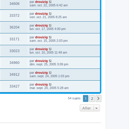
par
drouizig
34606
sam. oct. 22, 2005 6:42 am
par
drouizig
33372
ven. oct. 21, 2005 8:25 am
par
drouizig
36204
lun. oct. 17, 2005 4:00 pm
par
drouizig
33171
sam. oct. 15, 2005 2:03 pm
par
drouizig
33023
lun. oct. 10, 2005 11:49 am
par
drouizig
34960
dim. sept. 25, 2005 3:09 pm
par
drouizig
34912
sam. sept. 24, 2005 1:03 pm
par
drouizig
33427
mar. sept. 20, 2005 5:28 am
1
2
Suivant
54 sujets
Aller