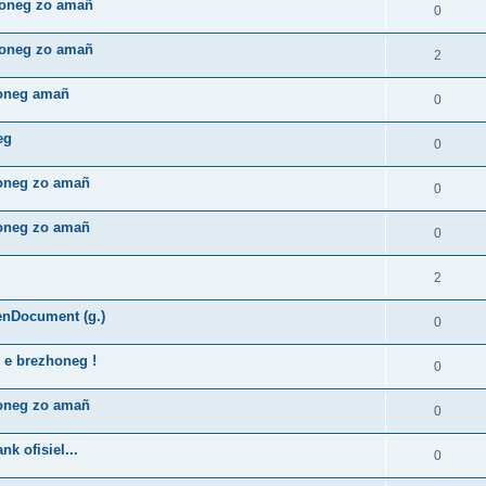
zhoneg zo amañ
0
zhoneg zo amañ
2
honeg amañ
0
eg
0
honeg zo amañ
0
honeg zo amañ
0
2
enDocument (g.)
0
 e brezhoneg !
0
honeg zo amañ
0
k ofisiel...
0