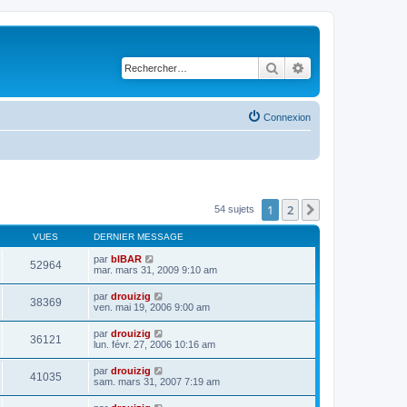
Rechercher
Recherche avancé
Connexion
1
2
Suivant
54 sujets
VUES
DERNIER MESSAGE
par
bIBAR
52964
mar. mars 31, 2009 9:10 am
par
drouizig
38369
ven. mai 19, 2006 9:00 am
par
drouizig
36121
lun. févr. 27, 2006 10:16 am
par
drouizig
41035
sam. mars 31, 2007 7:19 am