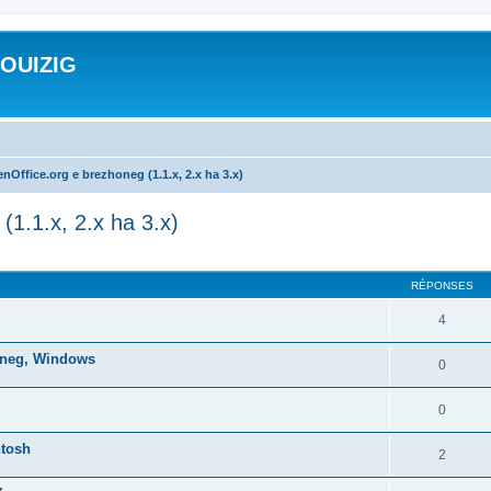
ROUIZIG
nOffice.org e brezhoneg (1.1.x, 2.x ha 3.x)
(1.1.x, 2.x ha 3.x)
cher
cherche avancée
RÉPONSES
4
honeg, Windows
0
0
ntosh
2