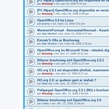
[PC INpact] OpenOffice.org est disponible en ve
par
drouizig
»
ven. juin 30, 2006 9:34 am
[PC INpact] OpenOffice.org disponible en versio
par
drouizig
»
mar. mars 28, 2006 2:29 pm
OpenOffice 2.0 ha Linux
par
jeremy
»
lun. mars 13, 2006 5:02 pm
Mentrezh/Furmad - Kennaskañ/Kevreañ - Koaz
par
Alan Monfort
»
lun. mars 13, 2006 2:07 pm
Emzalc'h Ofis ar Brezhoneg
par
Alan Monfort
»
lun. mars 06, 2006 2:28 pm
OpenOffice.org ha Microsoft Vista : rekedoù dig
par
drouizig
»
lun. févr. 27, 2006 10:21 am
Difazier brezhoneg evit OpenOffice.org 2.0.1
par
drouizig
»
ven. janv. 27, 2006 11:27 am
OO.org 2.0.1 est disponible (diellañ, mammenn
par
drouizig
»
mar. janv. 17, 2006 9:17 am
OO.org 2.0: ur gudenn gant ar staliañ ?
par
Malo-net
»
dim. janv. 15, 2006 11:57 am
Pellgargañ OpenOffice.org 2.0.1 (M1) e brezh
par
drouizig
»
sam. déc. 17, 2005 2:50 pm
Difazier brezhoneg evit OpenOffice.org 2.0
par
cedric
»
lun. déc. 12, 2005 11:49 am