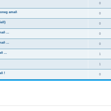
0
zhoneg amañ
0
ell)
0
añ ...
0
añ ...
0
ñ ...
1
1
añ !
0