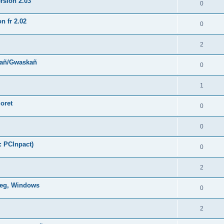
rsion 2.03
0
n fr 2.02
0
2
hañ/Gwaskañ
0
1
oret
0
0
: PCInpact)
0
2
oneg, Windows
0
2