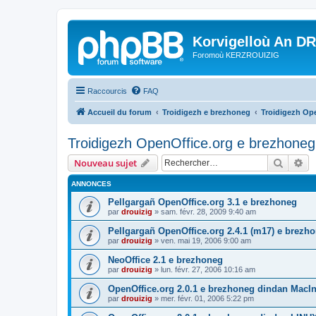
Korvigelloù An D
Foromoù KERZROUIZIG
Raccourcis
FAQ
Accueil du forum
Troidigezh e brezhoneg
Troidigezh Ope
Troidigezh OpenOffice.org e brezhoneg 
Recher
Re
Nouveau sujet
ANNONCES
Pellgargañ OpenOffice.org 3.1 e brezhoneg
par
drouizig
»
sam. févr. 28, 2009 9:40 am
Pellgargañ OpenOffice.org 2.4.1 (m17) e brez
par
drouizig
»
ven. mai 19, 2006 9:00 am
NeoOffice 2.1 e brezhoneg
par
drouizig
»
lun. févr. 27, 2006 10:16 am
OpenOffice.org 2.0.1 e brezhoneg dindan MacI
par
drouizig
»
mer. févr. 01, 2006 5:22 pm