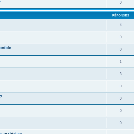
X
0
RÉPONSES
4
0
onible
0
1
3
0
 ?
0
0
0
s urzhiataer