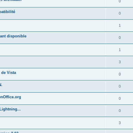
0
atibilité
0
1
ant disponible
0
1
3
 de Vista
0
N.
0
enOffice.org
0
Lightning...
0
3