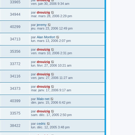
33965
ven. juin 30, 2006 9:34 am
par
drouizig
34944
mar. mars 28, 2006 2:29 pm
par
jeremy
40299
jeu. mars 23, 2006 12:49 pm
par
Alan Monfort
34713
lun. mars 13, 2006 2:07 pm
par
drouizig
35356
ven. mars 10, 2006 2:31 pm
par
drouizig
33772
lun. févr. 27, 2006 10:21 am
par
drouizig
34116
ven. janv. 27, 2006 11:27 am
par
drouizig
34373
mar. janv. 17, 2006 9:17 am
par
Malo-net
40399
dim. janv. 15, 2006 6:42 pm
par
drouizig
33575
sam. déc. 17, 2005 2:50 pm
par
cedric
38422
lun. déc. 12, 2005 3:48 pm