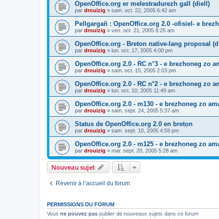
OpenOffice.org er melestradurezh gall (diell)
par
drouizig
»
sam. oct. 22, 2005 6:42 am
Pellgargañ : OpenOffice.org 2.0 -ofisiel- e bre
par
drouizig
»
ven. oct. 21, 2005 8:25 am
OpenOffice.org - Breton native-lang proposal (di
par
drouizig
»
lun. oct. 17, 2005 4:00 pm
OpenOffice.org 2.0 - RC n°3 - e brezhoneg zo am
par
drouizig
»
sam. oct. 15, 2005 2:03 pm
OpenOffice.org 2.0 - RC n°2 - e brezhoneg zo am
par
drouizig
»
lun. oct. 10, 2005 11:49 am
OpenOffice.org 2.0 - m130 - e brezhoneg zo ama
par
drouizig
»
sam. sept. 24, 2005 5:37 am
Status de OpenOffice.org 2.0 en breton
par
drouizig
»
sam. sept. 10, 2005 4:59 pm
OpenOffice.org 2.0 - m125 - e brezhoneg zo am
par
drouizig
»
mar. sept. 20, 2005 5:28 am
Nouveau sujet
Revenir à l’accueil du forum
PERMISSIONS DU FORUM
Vous
ne pouvez pas
publier de nouveaux sujets dans ce forum