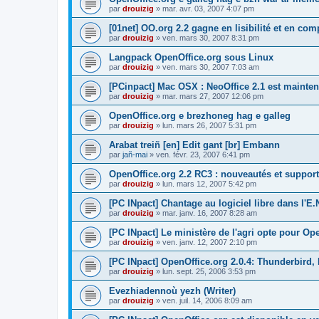
par
drouizig
»
mar. avr. 03, 2007 4:07 pm
[01net] OO.org 2.2 gagne en lisibilité et en comp
par
drouizig
»
ven. mars 30, 2007 8:31 pm
Langpack OpenOffice.org sous Linux
par
drouizig
»
ven. mars 30, 2007 7:03 am
[PCinpact] Mac OSX : NeoOffice 2.1 est mainten
par
drouizig
»
mar. mars 27, 2007 12:06 pm
OpenOffice.org e brezhoneg hag e galleg
par
drouizig
»
lun. mars 26, 2007 5:31 pm
Arabat treiñ [en] Edit gant [br] Embann
par
jañ-mai
»
ven. févr. 23, 2007 6:41 pm
OpenOffice.org 2.2 RC3 : nouveautés et support
par
drouizig
»
lun. mars 12, 2007 5:42 pm
[PC INpact] Chantage au logiciel libre dans l'E.
par
drouizig
»
mar. janv. 16, 2007 8:28 am
[PC INpact] Le ministère de l'agri opte pour Op
par
drouizig
»
ven. janv. 12, 2007 2:10 pm
[PC INpact] OpenOffice.org 2.0.4: Thunderbird, 
par
drouizig
»
lun. sept. 25, 2006 3:53 pm
Evezhiadennoù yezh (Writer)
par
drouizig
»
ven. juil. 14, 2006 8:09 am