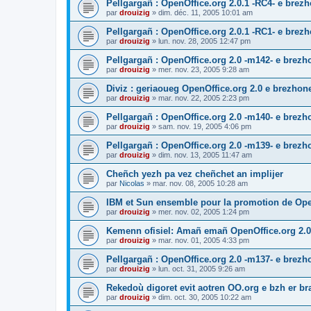
Pellgargañ : OpenOffice.org 2.0.1 -RC4- e bre
par
drouizig
»
dim. déc. 11, 2005 10:01 am
Pellgargañ : OpenOffice.org 2.0.1 -RC1- e bre
par
drouizig
»
lun. nov. 28, 2005 12:47 pm
Pellgargañ : OpenOffice.org 2.0 -m142- e brez
par
drouizig
»
mer. nov. 23, 2005 9:28 am
Diviz : geriaoueg OpenOffice.org 2.0 e brezhon
par
drouizig
»
mar. nov. 22, 2005 2:23 pm
Pellgargañ : OpenOffice.org 2.0 -m140- e brez
par
drouizig
»
sam. nov. 19, 2005 4:06 pm
Pellgargañ : OpenOffice.org 2.0 -m139- e brez
par
drouizig
»
dim. nov. 13, 2005 11:47 am
Cheñch yezh pa vez cheñchet an implijer
par
Nicolas
»
mar. nov. 08, 2005 10:28 am
IBM et Sun ensemble pour la promotion de Op
par
drouizig
»
mer. nov. 02, 2005 1:24 pm
Kemenn ofisiel: Amañ emañ OpenOffice.org 2.0
par
drouizig
»
mar. nov. 01, 2005 4:33 pm
Pellgargañ : OpenOffice.org 2.0 -m137- e brez
par
drouizig
»
lun. oct. 31, 2005 9:26 am
Rekedoù digoret evit aotren OO.org e bzh er bran
par
drouizig
»
dim. oct. 30, 2005 10:22 am