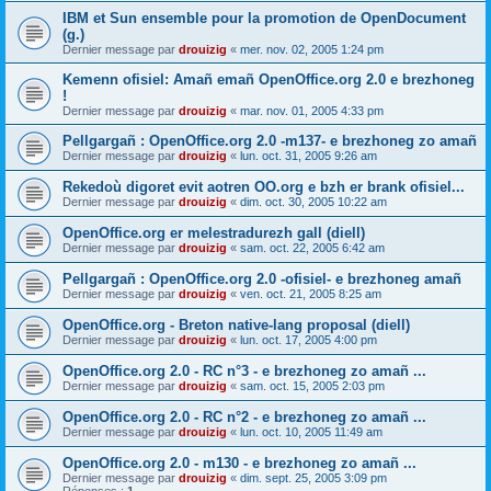
IBM et Sun ensemble pour la promotion de OpenDocument
(g.)
Dernier message par
drouizig
«
mer. nov. 02, 2005 1:24 pm
Kemenn ofisiel: Amañ emañ OpenOffice.org 2.0 e brezhoneg
!
Dernier message par
drouizig
«
mar. nov. 01, 2005 4:33 pm
Pellgargañ : OpenOffice.org 2.0 -m137- e brezhoneg zo amañ
Dernier message par
drouizig
«
lun. oct. 31, 2005 9:26 am
Rekedoù digoret evit aotren OO.org e bzh er brank ofisiel...
Dernier message par
drouizig
«
dim. oct. 30, 2005 10:22 am
OpenOffice.org er melestradurezh gall (diell)
Dernier message par
drouizig
«
sam. oct. 22, 2005 6:42 am
Pellgargañ : OpenOffice.org 2.0 -ofisiel- e brezhoneg amañ
Dernier message par
drouizig
«
ven. oct. 21, 2005 8:25 am
OpenOffice.org - Breton native-lang proposal (diell)
Dernier message par
drouizig
«
lun. oct. 17, 2005 4:00 pm
OpenOffice.org 2.0 - RC n°3 - e brezhoneg zo amañ ...
Dernier message par
drouizig
«
sam. oct. 15, 2005 2:03 pm
OpenOffice.org 2.0 - RC n°2 - e brezhoneg zo amañ ...
Dernier message par
drouizig
«
lun. oct. 10, 2005 11:49 am
OpenOffice.org 2.0 - m130 - e brezhoneg zo amañ ...
Dernier message par
drouizig
«
dim. sept. 25, 2005 3:09 pm