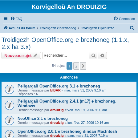
Korvigelloù An DROUIZIG
FAQ
Connexion
R
Accueil du forum
Troidigezh e brezhoneg
Troidigezh OpenOffice.org e brezhoneg (1.1.x, 2.x ha 3.x)
e
Troidigezh OpenOffice.org e brezhoneg (1.1.x,
c
2.x ha 3.x)
h
Rechercher
Recherche avanc
Nouveau sujet
e
r
1
2
Suivant
54 sujets
c
Annonces
h
Pellgargañ OpenOffice.org 3.1 e brezhoneg
e
Dernier message par
bIBAR
«
mar. mars 31, 2009 9:10 am
Réponses :
4
r
Pellgargañ OpenOffice.org 2.4.1 (m17) e brezhoneg,
Windows
Dernier message par
drouizig
«
ven. mai 19, 2006 9:00 am
NeoOffice 2.1 e brezhoneg
Dernier message par
drouizig
«
lun. févr. 27, 2006 10:16 am
OpenOffice.org 2.0.1 e brezhoneg dindan MacIntosh
Dernier message par
drouizig
«
sam. mars 31, 2007 7:19 am