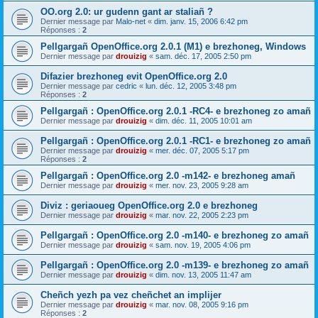
OO.org 2.0: ur gudenn gant ar staliañ ?
Dernier message par
Malo-net
«
dim. janv. 15, 2006 6:42 pm
Réponses :
2
Pellgargañ OpenOffice.org 2.0.1 (M1) e brezhoneg, Windows
Dernier message par
drouizig
«
sam. déc. 17, 2005 2:50 pm
Difazier brezhoneg evit OpenOffice.org 2.0
Dernier message par
cedric
«
lun. déc. 12, 2005 3:48 pm
Réponses :
2
Pellgargañ : OpenOffice.org 2.0.1 -RC4- e brezhoneg zo amañ
Dernier message par
drouizig
«
dim. déc. 11, 2005 10:01 am
Pellgargañ : OpenOffice.org 2.0.1 -RC1- e brezhoneg zo amañ
Dernier message par
drouizig
«
mer. déc. 07, 2005 5:17 pm
Réponses :
2
Pellgargañ : OpenOffice.org 2.0 -m142- e brezhoneg amañ
Dernier message par
drouizig
«
mer. nov. 23, 2005 9:28 am
Diviz : geriaoueg OpenOffice.org 2.0 e brezhoneg
Dernier message par
drouizig
«
mar. nov. 22, 2005 2:23 pm
Pellgargañ : OpenOffice.org 2.0 -m140- e brezhoneg zo amañ
Dernier message par
drouizig
«
sam. nov. 19, 2005 4:06 pm
Pellgargañ : OpenOffice.org 2.0 -m139- e brezhoneg zo amañ
Dernier message par
drouizig
«
dim. nov. 13, 2005 11:47 am
Cheñch yezh pa vez cheñchet an implijer
Dernier message par
drouizig
«
mar. nov. 08, 2005 9:16 pm
Réponses :
2