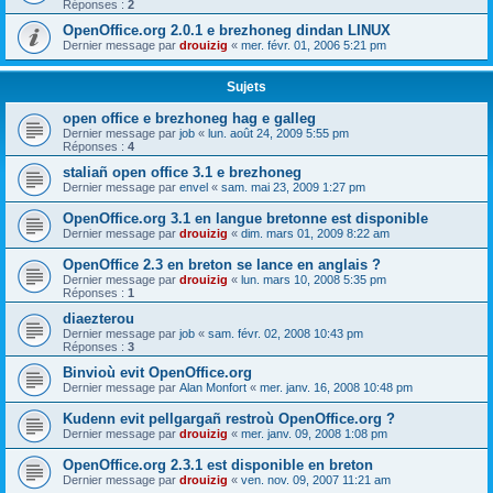
Réponses :
2
OpenOffice.org 2.0.1 e brezhoneg dindan LINUX
Dernier message par
drouizig
«
mer. févr. 01, 2006 5:21 pm
Sujets
open office e brezhoneg hag e galleg
Dernier message par
job
«
lun. août 24, 2009 5:55 pm
Réponses :
4
staliañ open office 3.1 e brezhoneg
Dernier message par
envel
«
sam. mai 23, 2009 1:27 pm
OpenOffice.org 3.1 en langue bretonne est disponible
Dernier message par
drouizig
«
dim. mars 01, 2009 8:22 am
OpenOffice 2.3 en breton se lance en anglais ?
Dernier message par
drouizig
«
lun. mars 10, 2008 5:35 pm
Réponses :
1
diaezterou
Dernier message par
job
«
sam. févr. 02, 2008 10:43 pm
Réponses :
3
Binvioù evit OpenOffice.org
Dernier message par
Alan Monfort
«
mer. janv. 16, 2008 10:48 pm
Kudenn evit pellgargañ restroù OpenOffice.org ?
Dernier message par
drouizig
«
mer. janv. 09, 2008 1:08 pm
OpenOffice.org 2.3.1 est disponible en breton
Dernier message par
drouizig
«
ven. nov. 09, 2007 11:21 am