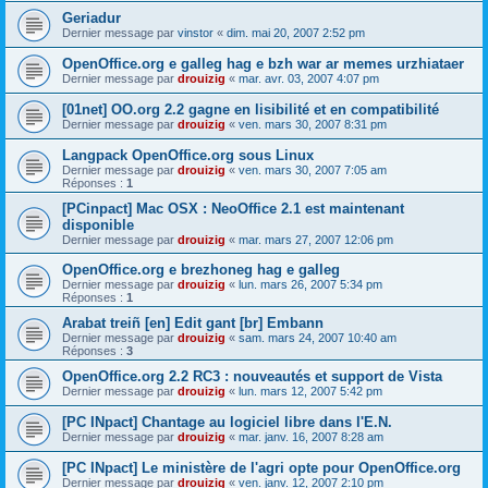
Geriadur
Dernier message par
vinstor
«
dim. mai 20, 2007 2:52 pm
OpenOffice.org e galleg hag e bzh war ar memes urzhiataer
Dernier message par
drouizig
«
mar. avr. 03, 2007 4:07 pm
[01net] OO.org 2.2 gagne en lisibilité et en compatibilité
Dernier message par
drouizig
«
ven. mars 30, 2007 8:31 pm
Langpack OpenOffice.org sous Linux
Dernier message par
drouizig
«
ven. mars 30, 2007 7:05 am
Réponses :
1
[PCinpact] Mac OSX : NeoOffice 2.1 est maintenant
disponible
Dernier message par
drouizig
«
mar. mars 27, 2007 12:06 pm
OpenOffice.org e brezhoneg hag e galleg
Dernier message par
drouizig
«
lun. mars 26, 2007 5:34 pm
Réponses :
1
Arabat treiñ [en] Edit gant [br] Embann
Dernier message par
drouizig
«
sam. mars 24, 2007 10:40 am
Réponses :
3
OpenOffice.org 2.2 RC3 : nouveautés et support de Vista
Dernier message par
drouizig
«
lun. mars 12, 2007 5:42 pm
[PC INpact] Chantage au logiciel libre dans l'E.N.
Dernier message par
drouizig
«
mar. janv. 16, 2007 8:28 am
[PC INpact] Le ministère de l'agri opte pour OpenOffice.org
Dernier message par
drouizig
«
ven. janv. 12, 2007 2:10 pm