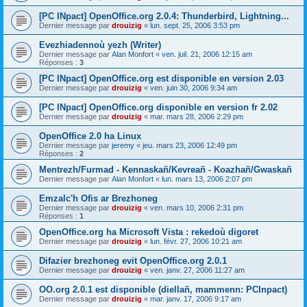
[PC INpact] OpenOffice.org 2.0.4: Thunderbird, Lightning...
Dernier message par
drouizig
«
lun. sept. 25, 2006 3:53 pm
Evezhiadennoù yezh (Writer)
Dernier message par
Alan Monfort
«
ven. juil. 21, 2006 12:15 am
Réponses :
3
[PC INpact] OpenOffice.org est disponible en version 2.03
Dernier message par
drouizig
«
ven. juin 30, 2006 9:34 am
[PC INpact] OpenOffice.org disponible en version fr 2.02
Dernier message par
drouizig
«
mar. mars 28, 2006 2:29 pm
OpenOffice 2.0 ha Linux
Dernier message par
jeremy
«
jeu. mars 23, 2006 12:49 pm
Réponses :
2
Mentrezh/Furmad - Kennaskañ/Kevreañ - Koazhañ/Gwaskañ
Dernier message par
Alan Monfort
«
lun. mars 13, 2006 2:07 pm
Emzalc'h Ofis ar Brezhoneg
Dernier message par
drouizig
«
ven. mars 10, 2006 2:31 pm
Réponses :
1
OpenOffice.org ha Microsoft Vista : rekedoù digoret
Dernier message par
drouizig
«
lun. févr. 27, 2006 10:21 am
Difazier brezhoneg evit OpenOffice.org 2.0.1
Dernier message par
drouizig
«
ven. janv. 27, 2006 11:27 am
OO.org 2.0.1 est disponible (diellañ, mammenn: PCInpact)
Dernier message par
drouizig
«
mar. janv. 17, 2006 9:17 am