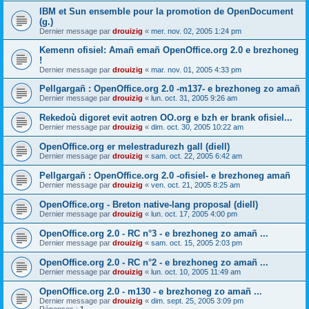
IBM et Sun ensemble pour la promotion de OpenDocument
(g.)
Dernier message par
drouizig
«
mer. nov. 02, 2005 1:24 pm
Kemenn ofisiel: Amañ emañ OpenOffice.org 2.0 e brezhoneg
!
Dernier message par
drouizig
«
mar. nov. 01, 2005 4:33 pm
Pellgargañ : OpenOffice.org 2.0 -m137- e brezhoneg zo amañ
Dernier message par
drouizig
«
lun. oct. 31, 2005 9:26 am
Rekedoù digoret evit aotren OO.org e bzh er brank ofisiel...
Dernier message par
drouizig
«
dim. oct. 30, 2005 10:22 am
OpenOffice.org er melestradurezh gall (diell)
Dernier message par
drouizig
«
sam. oct. 22, 2005 6:42 am
Pellgargañ : OpenOffice.org 2.0 -ofisiel- e brezhoneg amañ
Dernier message par
drouizig
«
ven. oct. 21, 2005 8:25 am
OpenOffice.org - Breton native-lang proposal (diell)
Dernier message par
drouizig
«
lun. oct. 17, 2005 4:00 pm
OpenOffice.org 2.0 - RC n°3 - e brezhoneg zo amañ ...
Dernier message par
drouizig
«
sam. oct. 15, 2005 2:03 pm
OpenOffice.org 2.0 - RC n°2 - e brezhoneg zo amañ ...
Dernier message par
drouizig
«
lun. oct. 10, 2005 11:49 am
OpenOffice.org 2.0 - m130 - e brezhoneg zo amañ ...
Dernier message par
drouizig
«
dim. sept. 25, 2005 3:09 pm