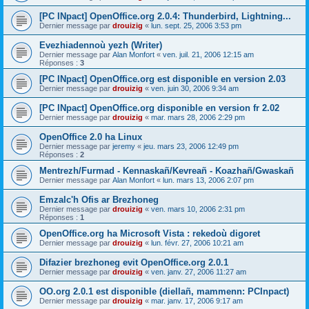
[PC INpact] OpenOffice.org 2.0.4: Thunderbird, Lightning...
Dernier message par
drouizig
«
lun. sept. 25, 2006 3:53 pm
Evezhiadennoù yezh (Writer)
Dernier message par
Alan Monfort
«
ven. juil. 21, 2006 12:15 am
Réponses :
3
[PC INpact] OpenOffice.org est disponible en version 2.03
Dernier message par
drouizig
«
ven. juin 30, 2006 9:34 am
[PC INpact] OpenOffice.org disponible en version fr 2.02
Dernier message par
drouizig
«
mar. mars 28, 2006 2:29 pm
OpenOffice 2.0 ha Linux
Dernier message par
jeremy
«
jeu. mars 23, 2006 12:49 pm
Réponses :
2
Mentrezh/Furmad - Kennaskañ/Kevreañ - Koazhañ/Gwaskañ
Dernier message par
Alan Monfort
«
lun. mars 13, 2006 2:07 pm
Emzalc'h Ofis ar Brezhoneg
Dernier message par
drouizig
«
ven. mars 10, 2006 2:31 pm
Réponses :
1
OpenOffice.org ha Microsoft Vista : rekedoù digoret
Dernier message par
drouizig
«
lun. févr. 27, 2006 10:21 am
Difazier brezhoneg evit OpenOffice.org 2.0.1
Dernier message par
drouizig
«
ven. janv. 27, 2006 11:27 am
OO.org 2.0.1 est disponible (diellañ, mammenn: PCInpact)
Dernier message par
drouizig
«
mar. janv. 17, 2006 9:17 am