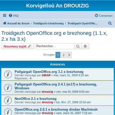
Korvigelloù An DROUIZIG
FAQ
Connexion
R
Accueil du forum
Troidigezh e brezhoneg
Troidigezh OpenOffice.org e brezhoneg (1.1.x, 2.x ha 3.x)
e
Troidigezh OpenOffice.org e brezhoneg (1.1.x,
c
2.x ha 3.x)
h
Rechercher
Recherche avanc
Nouveau sujet
e
r
1
2
Suivant
54 sujets
c
Annonces
h
Pellgargañ OpenOffice.org 3.1 e brezhoneg
e
Dernier message par
bIBAR
«
mar. mars 31, 2009 9:10 am
Réponses :
4
r
Pellgargañ OpenOffice.org 2.4.1 (m17) e brezhoneg,
Windows
Dernier message par
drouizig
«
ven. mai 19, 2006 9:00 am
NeoOffice 2.1 e brezhoneg
Dernier message par
drouizig
«
lun. févr. 27, 2006 10:16 am
OpenOffice.org 2.0.1 e brezhoneg dindan MacIntosh
Dernier message par
drouizig
«
sam. mars 31, 2007 7:19 am