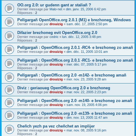
OO.org 2.0: ur gudenn gant ar staliañ ?
Dernier message par
Malo-net
«
dim. janv. 15, 2006 6:42 pm
Réponses :
2
Pellgargañ OpenOffice.org 2.0.1 (M1) e brezhoneg, Windows
Dernier message par
drouizig
«
sam. déc. 17, 2005 2:50 pm
Difazier brezhoneg evit OpenOffice.org 2.0
Dernier message par
cedric
«
lun. déc. 12, 2005 3:48 pm
Réponses :
2
Pellgargañ : OpenOffice.org 2.0.1 -RC4- e brezhoneg zo amañ
Dernier message par
drouizig
«
dim. déc. 11, 2005 10:01 am
Pellgargañ : OpenOffice.org 2.0.1 -RC1- e brezhoneg zo amañ
Dernier message par
drouizig
«
mer. déc. 07, 2005 5:17 pm
Réponses :
2
Pellgargañ : OpenOffice.org 2.0 -m142- e brezhoneg amañ
Dernier message par
drouizig
«
mer. nov. 23, 2005 9:28 am
Diviz : geriaoueg OpenOffice.org 2.0 e brezhoneg
Dernier message par
drouizig
«
mar. nov. 22, 2005 2:23 pm
Pellgargañ : OpenOffice.org 2.0 -m140- e brezhoneg zo amañ
Dernier message par
drouizig
«
sam. nov. 19, 2005 4:06 pm
Pellgargañ : OpenOffice.org 2.0 -m139- e brezhoneg zo amañ
Dernier message par
drouizig
«
dim. nov. 13, 2005 11:47 am
Cheñch yezh pa vez cheñchet an implijer
Dernier message par
drouizig
«
mar. nov. 08, 2005 9:16 pm
Réponses :
2