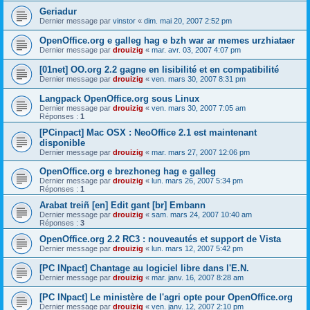
Geriadur
Dernier message par
vinstor
«
dim. mai 20, 2007 2:52 pm
OpenOffice.org e galleg hag e bzh war ar memes urzhiataer
Dernier message par
drouizig
«
mar. avr. 03, 2007 4:07 pm
[01net] OO.org 2.2 gagne en lisibilité et en compatibilité
Dernier message par
drouizig
«
ven. mars 30, 2007 8:31 pm
Langpack OpenOffice.org sous Linux
Dernier message par
drouizig
«
ven. mars 30, 2007 7:05 am
Réponses :
1
[PCinpact] Mac OSX : NeoOffice 2.1 est maintenant
disponible
Dernier message par
drouizig
«
mar. mars 27, 2007 12:06 pm
OpenOffice.org e brezhoneg hag e galleg
Dernier message par
drouizig
«
lun. mars 26, 2007 5:34 pm
Réponses :
1
Arabat treiñ [en] Edit gant [br] Embann
Dernier message par
drouizig
«
sam. mars 24, 2007 10:40 am
Réponses :
3
OpenOffice.org 2.2 RC3 : nouveautés et support de Vista
Dernier message par
drouizig
«
lun. mars 12, 2007 5:42 pm
[PC INpact] Chantage au logiciel libre dans l'E.N.
Dernier message par
drouizig
«
mar. janv. 16, 2007 8:28 am
[PC INpact] Le ministère de l'agri opte pour OpenOffice.org
Dernier message par
drouizig
«
ven. janv. 12, 2007 2:10 pm