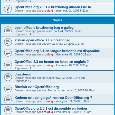
Réponses :
2
OpenOffice.org 2.0.1 e brezhoneg dindan LINUX
Dernier message par
drouizig
«
mer. févr. 01, 2006 5:21 pm
Sujets
open office e brezhoneg hag e galleg
Dernier message par
job
«
lun. août 24, 2009 5:55 pm
Réponses :
4
staliañ open office 3.1 e brezhoneg
Dernier message par
envel
«
sam. mai 23, 2009 1:27 pm
OpenOffice.org 3.1 en langue bretonne est disponible
Dernier message par
drouizig
«
dim. mars 01, 2009 8:22 am
OpenOffice 2.3 en breton se lance en anglais ?
Dernier message par
drouizig
«
lun. mars 10, 2008 5:35 pm
Réponses :
1
diaezterou
Dernier message par
job
«
sam. févr. 02, 2008 10:43 pm
Réponses :
3
Binvioù evit OpenOffice.org
Dernier message par
Alan Monfort
«
mer. janv. 16, 2008 10:48 pm
Kudenn evit pellgargañ restroù OpenOffice.org ?
Dernier message par
drouizig
«
mer. janv. 09, 2008 1:08 pm
OpenOffice.org 2.3.1 est disponible en breton
Dernier message par
drouizig
«
ven. nov. 09, 2007 11:21 am