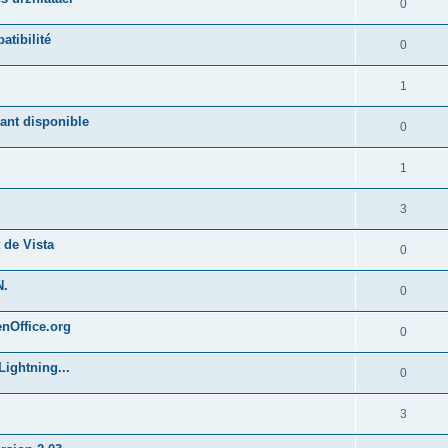
0
atibilité
0
1
ant disponible
0
1
3
 de Vista
0
N.
0
enOffice.org
0
Lightning...
0
3