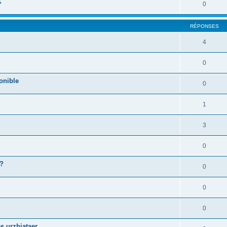
X
0
RÉPONSES
4
0
onible
0
1
3
0
 ?
0
0
0
s urzhiataer