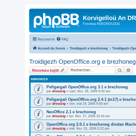
Korvigelloù An D
Foromoù KERZROUIZIG
Raccourcis
FAQ
Accueil du forum
Troidigezh e brezhoneg
Troidigezh Ope
Troidigezh OpenOffice.org e brezhoneg 
Recher
Re
Nouveau sujet
ANNONCES
Pellgargañ OpenOffice.org 3.1 e brezhoneg
par
drouizig
»
sam. févr. 28, 2009 9:40 am
Pellgargañ OpenOffice.org 2.4.1 (m17) e brez
par
drouizig
»
ven. mai 19, 2006 9:00 am
NeoOffice 2.1 e brezhoneg
par
drouizig
»
lun. févr. 27, 2006 10:16 am
OpenOffice.org 2.0.1 e brezhoneg dindan MacI
par
drouizig
»
mer. févr. 01, 2006 5:22 pm