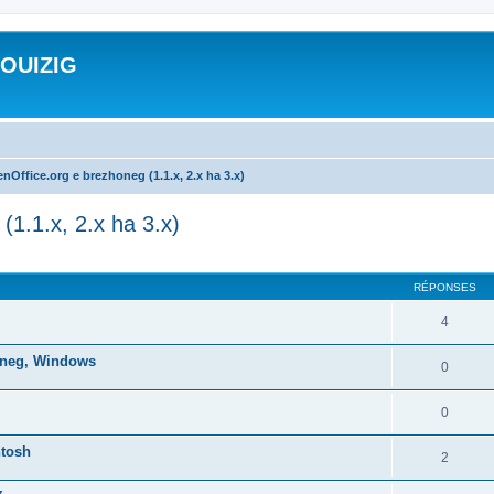
ROUIZIG
nOffice.org e brezhoneg (1.1.x, 2.x ha 3.x)
(1.1.x, 2.x ha 3.x)
cher
cherche avancée
RÉPONSES
4
honeg, Windows
0
0
ntosh
2