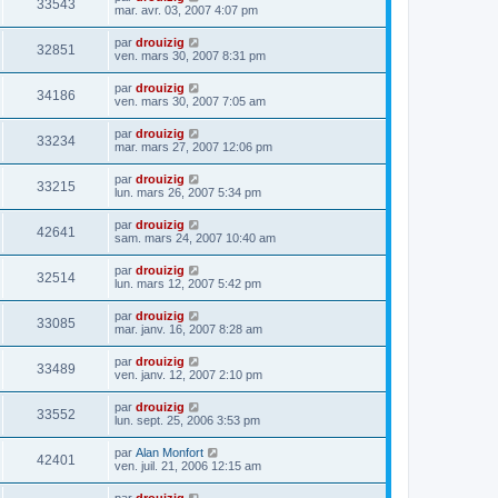
33543
mar. avr. 03, 2007 4:07 pm
par
drouizig
32851
ven. mars 30, 2007 8:31 pm
par
drouizig
34186
ven. mars 30, 2007 7:05 am
par
drouizig
33234
mar. mars 27, 2007 12:06 pm
par
drouizig
33215
lun. mars 26, 2007 5:34 pm
par
drouizig
42641
sam. mars 24, 2007 10:40 am
par
drouizig
32514
lun. mars 12, 2007 5:42 pm
par
drouizig
33085
mar. janv. 16, 2007 8:28 am
par
drouizig
33489
ven. janv. 12, 2007 2:10 pm
par
drouizig
33552
lun. sept. 25, 2006 3:53 pm
par
Alan Monfort
42401
ven. juil. 21, 2006 12:15 am
par
drouizig