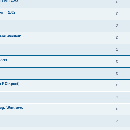
rsion 2.03
0
n fr 2.02
0
2
hañ/Gwaskañ
0
1
oret
0
0
: PCInpact)
0
2
oneg, Windows
0
2