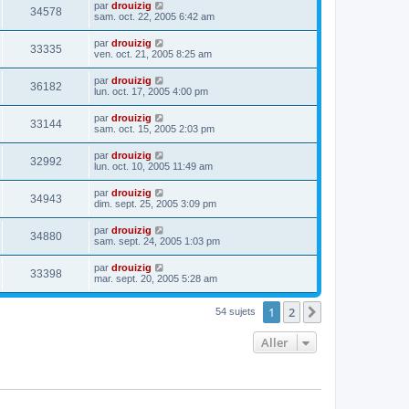
par
drouizig
34578
sam. oct. 22, 2005 6:42 am
par
drouizig
33335
ven. oct. 21, 2005 8:25 am
par
drouizig
36182
lun. oct. 17, 2005 4:00 pm
par
drouizig
33144
sam. oct. 15, 2005 2:03 pm
par
drouizig
32992
lun. oct. 10, 2005 11:49 am
par
drouizig
34943
dim. sept. 25, 2005 3:09 pm
par
drouizig
34880
sam. sept. 24, 2005 1:03 pm
par
drouizig
33398
mar. sept. 20, 2005 5:28 am
1
2
Suivant
54 sujets
Aller