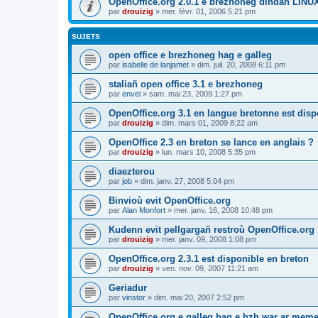
OpenOffice.org 2.0.1 e brezhoneg dindan LINU
par
drouizig
»
mer. févr. 01, 2006 5:21 pm
SUJETS
open office e brezhoneg hag e galleg
par
isabelle de lanjamet
»
dim. juil. 20, 2008 6:11 pm
staliañ open office 3.1 e brezhoneg
par
envel
»
sam. mai 23, 2009 1:27 pm
OpenOffice.org 3.1 en langue bretonne est disp
par
drouizig
»
dim. mars 01, 2009 8:22 am
OpenOffice 2.3 en breton se lance en anglais ?
par
drouizig
»
lun. mars 10, 2008 5:35 pm
diaezterou
par
job
»
dim. janv. 27, 2008 5:04 pm
Binvioù evit OpenOffice.org
par
Alan Monfort
»
mer. janv. 16, 2008 10:48 pm
Kudenn evit pellgargañ restroù OpenOffice.org
par
drouizig
»
mer. janv. 09, 2008 1:08 pm
OpenOffice.org 2.3.1 est disponible en breton
par
drouizig
»
ven. nov. 09, 2007 11:21 am
Geriadur
par
vinstor
»
dim. mai 20, 2007 2:52 pm
OpenOffice.org e galleg hag e bzh war ar meme