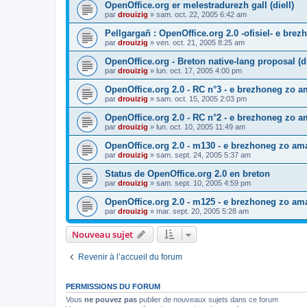
OpenOffice.org er melestradurezh gall (diell)
par
drouizig
»
sam. oct. 22, 2005 6:42 am
Pellgargañ : OpenOffice.org 2.0 -ofisiel- e bre
par
drouizig
»
ven. oct. 21, 2005 8:25 am
OpenOffice.org - Breton native-lang proposal (di
par
drouizig
»
lun. oct. 17, 2005 4:00 pm
OpenOffice.org 2.0 - RC n°3 - e brezhoneg zo am
par
drouizig
»
sam. oct. 15, 2005 2:03 pm
OpenOffice.org 2.0 - RC n°2 - e brezhoneg zo am
par
drouizig
»
lun. oct. 10, 2005 11:49 am
OpenOffice.org 2.0 - m130 - e brezhoneg zo ama
par
drouizig
»
sam. sept. 24, 2005 5:37 am
Status de OpenOffice.org 2.0 en breton
par
drouizig
»
sam. sept. 10, 2005 4:59 pm
OpenOffice.org 2.0 - m125 - e brezhoneg zo am
par
drouizig
»
mar. sept. 20, 2005 5:28 am
Nouveau sujet
Revenir à l’accueil du forum
PERMISSIONS DU FORUM
Vous
ne pouvez pas
publier de nouveaux sujets dans ce forum