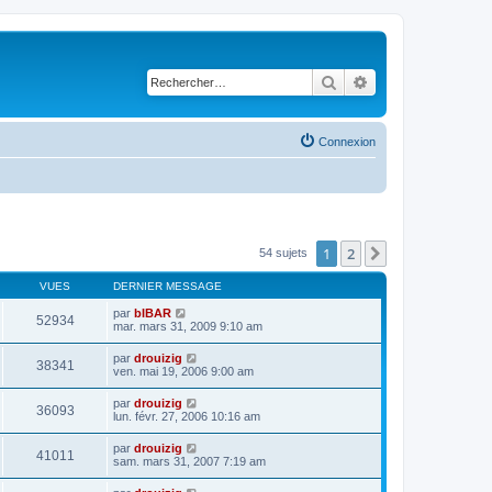
Rechercher
Recherche avancé
Connexion
1
2
Suivant
54 sujets
VUES
DERNIER MESSAGE
par
bIBAR
52934
mar. mars 31, 2009 9:10 am
par
drouizig
38341
ven. mai 19, 2006 9:00 am
par
drouizig
36093
lun. févr. 27, 2006 10:16 am
par
drouizig
41011
sam. mars 31, 2007 7:19 am