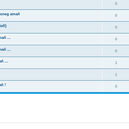
0
zhoneg amañ
0
ell)
0
añ ...
0
añ ...
0
ñ ...
1
1
añ !
0