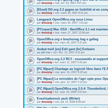
par
drouizig
»
mar. avr. 03, 2007 4:07 pm
[01net] OO.org 2.2 gagne en lisibilité et en comp
par
drouizig
»
ven. mars 30, 2007 8:31 pm
Langpack OpenOffice.org sous Linux
par
drouizig
»
ven. mars 30, 2007 7:03 am
[PCinpact] Mac OSX : NeoOffice 2.1 est mainten
par
drouizig
»
mar. mars 27, 2007 12:06 pm
OpenOffice.org e brezhoneg hag e galleg
par
drouizig
»
lun. mars 26, 2007 5:31 pm
Arabat treiñ [en] Edit gant [br] Embann
par
jañ-mai
»
ven. févr. 23, 2007 6:41 pm
OpenOffice.org 2.2 RC3 : nouveautés et support
par
drouizig
»
lun. mars 12, 2007 5:42 pm
[PC INpact] Chantage au logiciel libre dans l'E.
par
drouizig
»
mar. janv. 16, 2007 8:28 am
[PC INpact] Le ministère de l'agri opte pour Op
par
drouizig
»
ven. janv. 12, 2007 2:10 pm
[PC INpact] OpenOffice.org 2.0.4: Thunderbird, 
par
drouizig
»
lun. sept. 25, 2006 3:53 pm
Evezhiadennoù yezh (Writer)
par
drouizig
»
ven. juil. 14, 2006 8:09 am