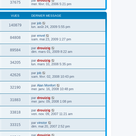
par
drouizig
37675
mer. févr. 01, 2006 5:21 pm
VUES
DERNIER MESSAGE
par
job
140879
lun. août 24, 2009 5:55 pm
par
envel
84808
sam. mai 23, 2009 1:27 pm
par
drouizig
89584
dim. mars 01, 2009 8:22 am
par
drouizig
34205
lun. mars 10, 2008 5:35 pm
par
job
42626
sam. févr. 02, 2008 10:43 pm
par
Alan Monfort
32190
mer. janv. 16, 2008 10:48 pm
par
drouizig
31883
mer. janv. 09, 2008 1:08 pm
par
drouizig
33818
ven. nov. 09, 2007 11:21 am
par
vinstor
33315
dim. mai 20, 2007 2:52 pm
par
drouizig