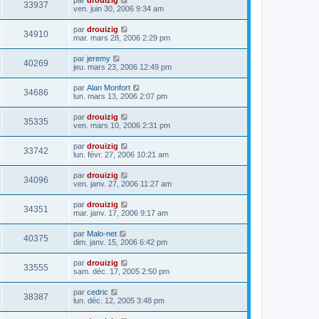
33937
ven. juin 30, 2006 9:34 am
par
drouizig
34910
mar. mars 28, 2006 2:29 pm
par
jeremy
40269
jeu. mars 23, 2006 12:49 pm
par
Alan Monfort
34686
lun. mars 13, 2006 2:07 pm
par
drouizig
35335
ven. mars 10, 2006 2:31 pm
par
drouizig
33742
lun. févr. 27, 2006 10:21 am
par
drouizig
34096
ven. janv. 27, 2006 11:27 am
par
drouizig
34351
mar. janv. 17, 2006 9:17 am
par
Malo-net
40375
dim. janv. 15, 2006 6:42 pm
par
drouizig
33555
sam. déc. 17, 2005 2:50 pm
par
cedric
38387
lun. déc. 12, 2005 3:48 pm