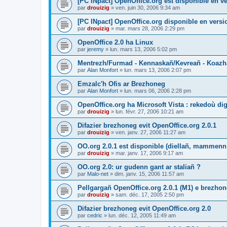
[PC INpact] OpenOffice.org est disponible en ve
par
drouizig
»
ven. juin 30, 2006 9:34 am
[PC INpact] OpenOffice.org disponible en versio
par
drouizig
»
mar. mars 28, 2006 2:29 pm
OpenOffice 2.0 ha Linux
par
jeremy
»
lun. mars 13, 2006 5:02 pm
Mentrezh/Furmad - Kennaskañ/Kevreañ - Koaz
par
Alan Monfort
»
lun. mars 13, 2006 2:07 pm
Emzalc'h Ofis ar Brezhoneg
par
Alan Monfort
»
lun. mars 06, 2006 2:28 pm
OpenOffice.org ha Microsoft Vista : rekedoù dig
par
drouizig
»
lun. févr. 27, 2006 10:21 am
Difazier brezhoneg evit OpenOffice.org 2.0.1
par
drouizig
»
ven. janv. 27, 2006 11:27 am
OO.org 2.0.1 est disponible (diellañ, mammenn
par
drouizig
»
mar. janv. 17, 2006 9:17 am
OO.org 2.0: ur gudenn gant ar staliañ ?
par
Malo-net
»
dim. janv. 15, 2006 11:57 am
Pellgargañ OpenOffice.org 2.0.1 (M1) e brezh
par
drouizig
»
sam. déc. 17, 2005 2:50 pm
Difazier brezhoneg evit OpenOffice.org 2.0
par
cedric
»
lun. déc. 12, 2005 11:49 am