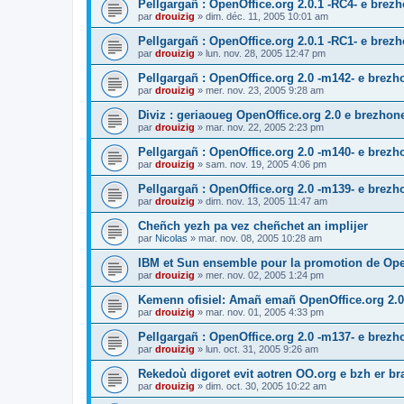
Pellgargañ : OpenOffice.org 2.0.1 -RC4- e bre
par
drouizig
»
dim. déc. 11, 2005 10:01 am
Pellgargañ : OpenOffice.org 2.0.1 -RC1- e bre
par
drouizig
»
lun. nov. 28, 2005 12:47 pm
Pellgargañ : OpenOffice.org 2.0 -m142- e brez
par
drouizig
»
mer. nov. 23, 2005 9:28 am
Diviz : geriaoueg OpenOffice.org 2.0 e brezhon
par
drouizig
»
mar. nov. 22, 2005 2:23 pm
Pellgargañ : OpenOffice.org 2.0 -m140- e brez
par
drouizig
»
sam. nov. 19, 2005 4:06 pm
Pellgargañ : OpenOffice.org 2.0 -m139- e brez
par
drouizig
»
dim. nov. 13, 2005 11:47 am
Cheñch yezh pa vez cheñchet an implijer
par
Nicolas
»
mar. nov. 08, 2005 10:28 am
IBM et Sun ensemble pour la promotion de Op
par
drouizig
»
mer. nov. 02, 2005 1:24 pm
Kemenn ofisiel: Amañ emañ OpenOffice.org 2.0
par
drouizig
»
mar. nov. 01, 2005 4:33 pm
Pellgargañ : OpenOffice.org 2.0 -m137- e brez
par
drouizig
»
lun. oct. 31, 2005 9:26 am
Rekedoù digoret evit aotren OO.org e bzh er bran
par
drouizig
»
dim. oct. 30, 2005 10:22 am