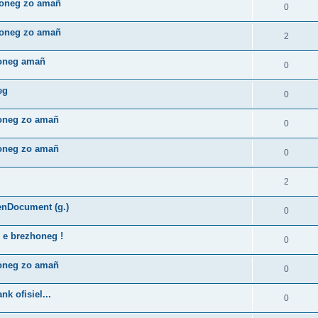
zhoneg zo amañ
0
zhoneg zo amañ
2
honeg amañ
0
eg
0
honeg zo amañ
0
honeg zo amañ
0
2
enDocument (g.)
0
 e brezhoneg !
0
honeg zo amañ
0
k ofisiel...
0