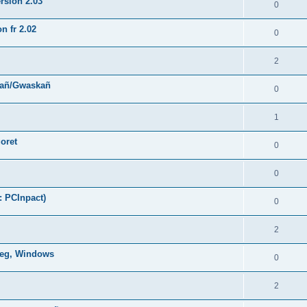
rsion 2.03
0
n fr 2.02
0
2
hañ/Gwaskañ
0
1
oret
0
0
: PCInpact)
0
2
oneg, Windows
0
2