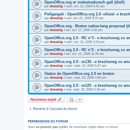
OpenOffice.org er melestradurezh gall (diell)
par
drouizig
»
sam. oct. 22, 2005 6:42 am
Pellgargañ : OpenOffice.org 2.0 -ofisiel- e bre
par
drouizig
»
ven. oct. 21, 2005 8:25 am
OpenOffice.org - Breton native-lang proposal (di
par
drouizig
»
lun. oct. 17, 2005 4:00 pm
OpenOffice.org 2.0 - RC n°3 - e brezhoneg zo am
par
drouizig
»
sam. oct. 15, 2005 2:03 pm
OpenOffice.org 2.0 - RC n°2 - e brezhoneg zo am
par
drouizig
»
lun. oct. 10, 2005 11:49 am
OpenOffice.org 2.0 - m130 - e brezhoneg zo ama
par
drouizig
»
sam. sept. 24, 2005 5:37 am
Status de OpenOffice.org 2.0 en breton
par
drouizig
»
sam. sept. 10, 2005 4:59 pm
OpenOffice.org 2.0 - m125 - e brezhoneg zo am
par
drouizig
»
mar. sept. 20, 2005 5:28 am
Nouveau sujet
Revenir à l’accueil du forum
PERMISSIONS DU FORUM
Vous
ne pouvez pas
publier de nouveaux sujets dans ce forum