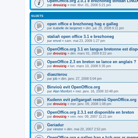
OpenOffice.org 2.0.1 e brezhoneg dindan LINU
par
drouizig
»
mer. févr. 01, 2006 5:21 pm
SUJETS
open office e brezhoneg hag e galleg
par
isabelle de lanjamet
»
dim. juil. 20, 2008 6:11 pm
staliañ open office 3.1 e brezhoneg
par
envel
»
sam. mai 23, 2009 1:27 pm
OpenOffice.org 3.1 en langue bretonne est disp
par
drouizig
»
dim. mars 01, 2009 8:22 am
OpenOffice 2.3 en breton se lance en anglais ?
par
drouizig
»
lun. mars 10, 2008 5:35 pm
diaezterou
par
job
»
dim. janv. 27, 2008 5:04 pm
Binvioù evit OpenOffice.org
par
Alan Monfort
»
mer. janv. 16, 2008 10:48 pm
Kudenn evit pellgargañ restroù OpenOffice.org
par
drouizig
»
mer. janv. 09, 2008 1:08 pm
OpenOffice.org 2.3.1 est disponible en breton
par
drouizig
»
ven. nov. 09, 2007 11:21 am
Geriadur
par
vinstor
»
dim. mai 20, 2007 2:52 pm
OpenOffice.org e galleg hag e bzh war ar meme