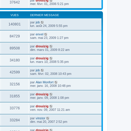
par
drouizig
37642
mer. févr. 01, 2006 5:21 pm
VUES
DERNIER MESSAGE
par
job
140801
lun. août 24, 2009 5:55 pm
par
envel
84729
sam. mai 23, 2009 1:27 pm
par
drouizig
89508
dim. mars 01, 2009 8:22 am
par
drouizig
34180
lun. mars 10, 2008 5:35 pm
par
job
42599
sam. févr. 02, 2008 10:43 pm
par
Alan Monfort
32156
mer. janv. 16, 2008 10:48 pm
par
drouizig
31855
mer. janv. 09, 2008 1:08 pm
par
drouizig
33776
ven. nov. 09, 2007 11:21 am
par
vinstor
33284
dim. mai 20, 2007 2:52 pm
par
drouizig