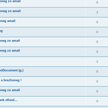
zhoneg zo amañ
0
zhoneg zo amañ
2
honeg amañ
0
eg
0
honeg zo amañ
0
honeg zo amañ
0
2
enDocument (g.)
0
 e brezhoneg !
0
honeg zo amañ
0
k ofisiel...
0