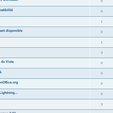
0
atibilité
0
1
ant disponible
0
1
3
 de Vista
0
N.
0
enOffice.org
0
Lightning...
0
3