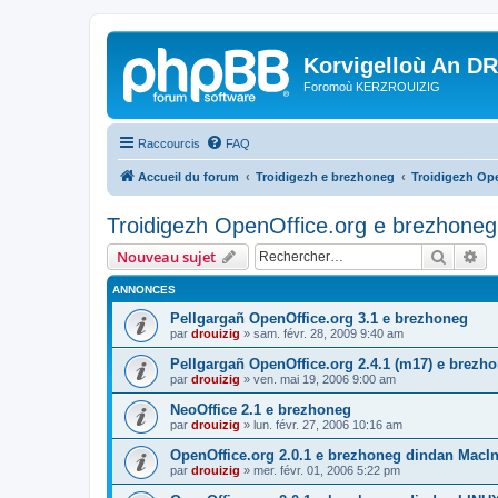
Korvigelloù An D
Foromoù KERZROUIZIG
Raccourcis
FAQ
Accueil du forum
Troidigezh e brezhoneg
Troidigezh Ope
Troidigezh OpenOffice.org e brezhoneg 
Recher
Re
Nouveau sujet
ANNONCES
Pellgargañ OpenOffice.org 3.1 e brezhoneg
par
drouizig
»
sam. févr. 28, 2009 9:40 am
Pellgargañ OpenOffice.org 2.4.1 (m17) e brez
par
drouizig
»
ven. mai 19, 2006 9:00 am
NeoOffice 2.1 e brezhoneg
par
drouizig
»
lun. févr. 27, 2006 10:16 am
OpenOffice.org 2.0.1 e brezhoneg dindan MacI
par
drouizig
»
mer. févr. 01, 2006 5:22 pm