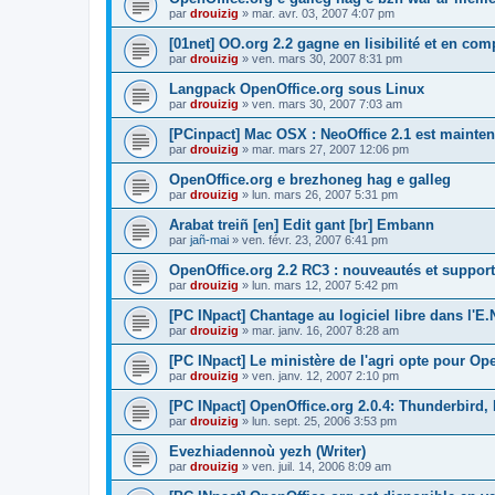
par
drouizig
»
mar. avr. 03, 2007 4:07 pm
[01net] OO.org 2.2 gagne en lisibilité et en comp
par
drouizig
»
ven. mars 30, 2007 8:31 pm
Langpack OpenOffice.org sous Linux
par
drouizig
»
ven. mars 30, 2007 7:03 am
[PCinpact] Mac OSX : NeoOffice 2.1 est mainten
par
drouizig
»
mar. mars 27, 2007 12:06 pm
OpenOffice.org e brezhoneg hag e galleg
par
drouizig
»
lun. mars 26, 2007 5:31 pm
Arabat treiñ [en] Edit gant [br] Embann
par
jañ-mai
»
ven. févr. 23, 2007 6:41 pm
OpenOffice.org 2.2 RC3 : nouveautés et support
par
drouizig
»
lun. mars 12, 2007 5:42 pm
[PC INpact] Chantage au logiciel libre dans l'E.
par
drouizig
»
mar. janv. 16, 2007 8:28 am
[PC INpact] Le ministère de l'agri opte pour Op
par
drouizig
»
ven. janv. 12, 2007 2:10 pm
[PC INpact] OpenOffice.org 2.0.4: Thunderbird, 
par
drouizig
»
lun. sept. 25, 2006 3:53 pm
Evezhiadennoù yezh (Writer)
par
drouizig
»
ven. juil. 14, 2006 8:09 am