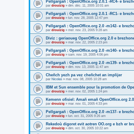
Pellgargañ : OpenOffice.org 2.0.1 -RC4- e bre
par
drouizig
»
dim. déc. 11, 2005 10:01 am
Pellgargañ : OpenOffice.org 2.0.1 -RC1- e bre
par
drouizig
»
lun. nov. 28, 2005 12:47 pm
Pellgargañ : OpenOffice.org 2.0 -m142- e brez
par
drouizig
»
mer. nov. 23, 2005 9:28 am
Diviz : geriaoueg OpenOffice.org 2.0 e brezhon
par
drouizig
»
mar. nov. 22, 2005 2:23 pm
Pellgargañ : OpenOffice.org 2.0 -m140- e brez
par
drouizig
»
sam. nov. 19, 2005 4:06 pm
Pellgargañ : OpenOffice.org 2.0 -m139- e brez
par
drouizig
»
dim. nov. 13, 2005 11:47 am
Cheñch yezh pa vez cheñchet an implijer
par
Nicolas
»
mar. nov. 08, 2005 10:28 am
IBM et Sun ensemble pour la promotion de Op
par
drouizig
»
mer. nov. 02, 2005 1:24 pm
Kemenn ofisiel: Amañ emañ OpenOffice.org 2.0
par
drouizig
»
mar. nov. 01, 2005 4:33 pm
Pellgargañ : OpenOffice.org 2.0 -m137- e brez
par
drouizig
»
lun. oct. 31, 2005 9:26 am
Rekedoù digoret evit aotren OO.org e bzh er bran
par
drouizig
»
dim. oct. 30, 2005 10:22 am