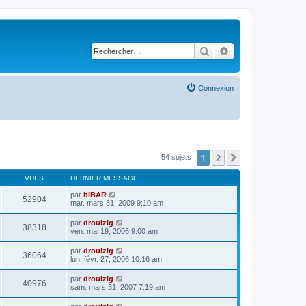
Rechercher
Recherche avancé
Connexion
1
2
Suivant
54 sujets
VUES
DERNIER MESSAGE
par
bIBAR
52904
mar. mars 31, 2009 9:10 am
par
drouizig
38318
ven. mai 19, 2006 9:00 am
par
drouizig
36064
lun. févr. 27, 2006 10:16 am
par
drouizig
40976
sam. mars 31, 2007 7:19 am