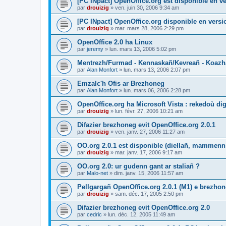
[PC INpact] OpenOffice.org est disponible en ve
par
drouizig
»
ven. juin 30, 2006 9:34 am
[PC INpact] OpenOffice.org disponible en versio
par
drouizig
»
mar. mars 28, 2006 2:29 pm
OpenOffice 2.0 ha Linux
par
jeremy
»
lun. mars 13, 2006 5:02 pm
Mentrezh/Furmad - Kennaskañ/Kevreañ - Koaz
par
Alan Monfort
»
lun. mars 13, 2006 2:07 pm
Emzalc'h Ofis ar Brezhoneg
par
Alan Monfort
»
lun. mars 06, 2006 2:28 pm
OpenOffice.org ha Microsoft Vista : rekedoù dig
par
drouizig
»
lun. févr. 27, 2006 10:21 am
Difazier brezhoneg evit OpenOffice.org 2.0.1
par
drouizig
»
ven. janv. 27, 2006 11:27 am
OO.org 2.0.1 est disponible (diellañ, mammenn
par
drouizig
»
mar. janv. 17, 2006 9:17 am
OO.org 2.0: ur gudenn gant ar staliañ ?
par
Malo-net
»
dim. janv. 15, 2006 11:57 am
Pellgargañ OpenOffice.org 2.0.1 (M1) e brezh
par
drouizig
»
sam. déc. 17, 2005 2:50 pm
Difazier brezhoneg evit OpenOffice.org 2.0
par
cedric
»
lun. déc. 12, 2005 11:49 am