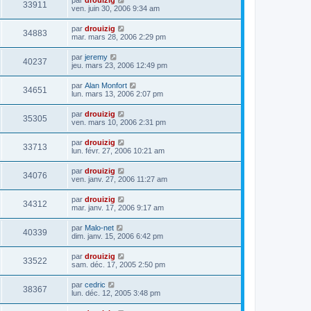
33911
ven. juin 30, 2006 9:34 am
par
drouizig
34883
mar. mars 28, 2006 2:29 pm
par
jeremy
40237
jeu. mars 23, 2006 12:49 pm
par
Alan Monfort
34651
lun. mars 13, 2006 2:07 pm
par
drouizig
35305
ven. mars 10, 2006 2:31 pm
par
drouizig
33713
lun. févr. 27, 2006 10:21 am
par
drouizig
34076
ven. janv. 27, 2006 11:27 am
par
drouizig
34312
mar. janv. 17, 2006 9:17 am
par
Malo-net
40339
dim. janv. 15, 2006 6:42 pm
par
drouizig
33522
sam. déc. 17, 2005 2:50 pm
par
cedric
38367
lun. déc. 12, 2005 3:48 pm