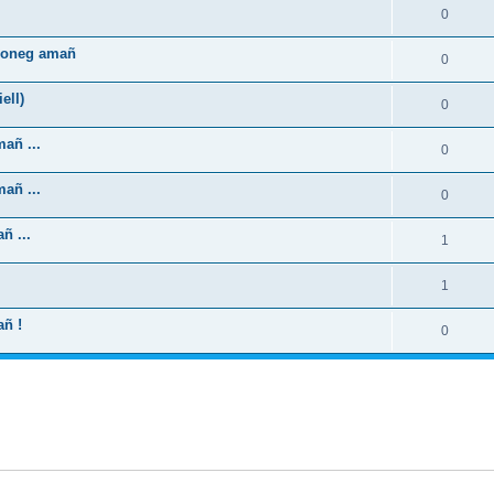
0
zhoneg amañ
0
ell)
0
añ ...
0
añ ...
0
ñ ...
1
1
añ !
0