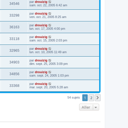
par
drouizig
34546
sam. oct. 22, 2005 6:42 am
par
drouizig
33298
ven. oct. 21, 2005 8:25 am
par
drouizig
36163
lun. oct. 17, 2005 4:00 pm
par
drouizig
33118
sam. oct. 15, 2005 2:03 pm
par
drouizig
32965
lun. oct. 10, 2005 11:49 am
par
drouizig
34903
dim. sept. 25, 2005 3:09 pm
par
drouizig
34856
sam. sept. 24, 2005 1:03 pm
par
drouizig
33368
mar. sept. 20, 2005 5:28 am
1
2
Suivant
54 sujets
Aller