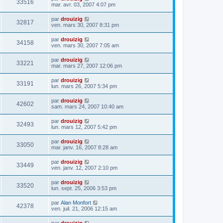
33516
mar. avr. 03, 2007 4:07 pm
par
drouizig
32817
ven. mars 30, 2007 8:31 pm
par
drouizig
34158
ven. mars 30, 2007 7:05 am
par
drouizig
33221
mar. mars 27, 2007 12:06 pm
par
drouizig
33191
lun. mars 26, 2007 5:34 pm
par
drouizig
42602
sam. mars 24, 2007 10:40 am
par
drouizig
32493
lun. mars 12, 2007 5:42 pm
par
drouizig
33050
mar. janv. 16, 2007 8:28 am
par
drouizig
33449
ven. janv. 12, 2007 2:10 pm
par
drouizig
33520
lun. sept. 25, 2006 3:53 pm
par
Alan Monfort
42378
ven. juil. 21, 2006 12:15 am
par
drouizig