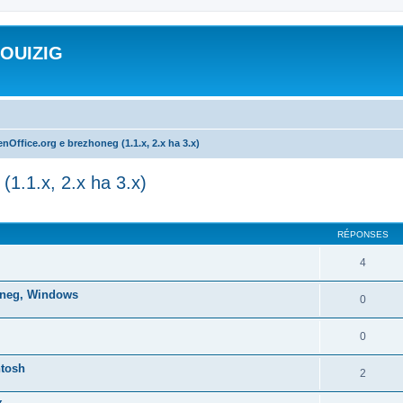
ROUIZIG
nOffice.org e brezhoneg (1.1.x, 2.x ha 3.x)
(1.1.x, 2.x ha 3.x)
cher
cherche avancée
RÉPONSES
4
honeg, Windows
0
0
ntosh
2