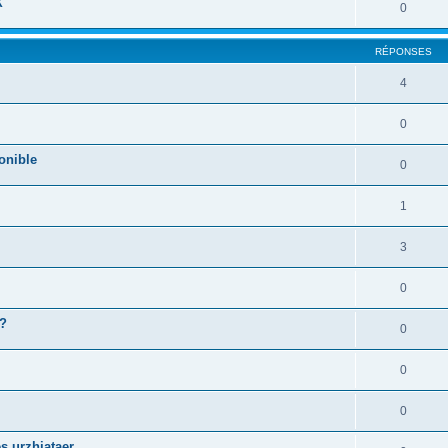
X
0
RÉPONSES
4
0
onible
0
1
3
0
 ?
0
0
0
s urzhiataer