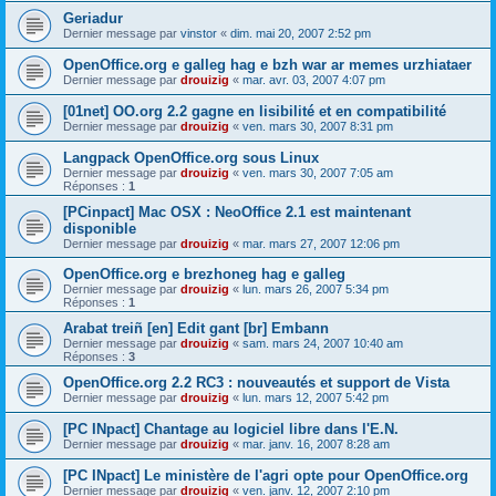
Geriadur
Dernier message par
vinstor
«
dim. mai 20, 2007 2:52 pm
OpenOffice.org e galleg hag e bzh war ar memes urzhiataer
Dernier message par
drouizig
«
mar. avr. 03, 2007 4:07 pm
[01net] OO.org 2.2 gagne en lisibilité et en compatibilité
Dernier message par
drouizig
«
ven. mars 30, 2007 8:31 pm
Langpack OpenOffice.org sous Linux
Dernier message par
drouizig
«
ven. mars 30, 2007 7:05 am
Réponses :
1
[PCinpact] Mac OSX : NeoOffice 2.1 est maintenant
disponible
Dernier message par
drouizig
«
mar. mars 27, 2007 12:06 pm
OpenOffice.org e brezhoneg hag e galleg
Dernier message par
drouizig
«
lun. mars 26, 2007 5:34 pm
Réponses :
1
Arabat treiñ [en] Edit gant [br] Embann
Dernier message par
drouizig
«
sam. mars 24, 2007 10:40 am
Réponses :
3
OpenOffice.org 2.2 RC3 : nouveautés et support de Vista
Dernier message par
drouizig
«
lun. mars 12, 2007 5:42 pm
[PC INpact] Chantage au logiciel libre dans l'E.N.
Dernier message par
drouizig
«
mar. janv. 16, 2007 8:28 am
[PC INpact] Le ministère de l'agri opte pour OpenOffice.org
Dernier message par
drouizig
«
ven. janv. 12, 2007 2:10 pm