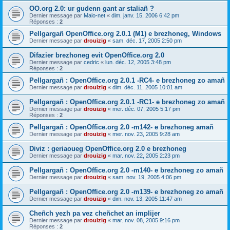
OO.org 2.0: ur gudenn gant ar staliañ ?
Dernier message par
Malo-net
«
dim. janv. 15, 2006 6:42 pm
Réponses :
2
Pellgargañ OpenOffice.org 2.0.1 (M1) e brezhoneg, Windows
Dernier message par
drouizig
«
sam. déc. 17, 2005 2:50 pm
Difazier brezhoneg evit OpenOffice.org 2.0
Dernier message par
cedric
«
lun. déc. 12, 2005 3:48 pm
Réponses :
2
Pellgargañ : OpenOffice.org 2.0.1 -RC4- e brezhoneg zo amañ
Dernier message par
drouizig
«
dim. déc. 11, 2005 10:01 am
Pellgargañ : OpenOffice.org 2.0.1 -RC1- e brezhoneg zo amañ
Dernier message par
drouizig
«
mer. déc. 07, 2005 5:17 pm
Réponses :
2
Pellgargañ : OpenOffice.org 2.0 -m142- e brezhoneg amañ
Dernier message par
drouizig
«
mer. nov. 23, 2005 9:28 am
Diviz : geriaoueg OpenOffice.org 2.0 e brezhoneg
Dernier message par
drouizig
«
mar. nov. 22, 2005 2:23 pm
Pellgargañ : OpenOffice.org 2.0 -m140- e brezhoneg zo amañ
Dernier message par
drouizig
«
sam. nov. 19, 2005 4:06 pm
Pellgargañ : OpenOffice.org 2.0 -m139- e brezhoneg zo amañ
Dernier message par
drouizig
«
dim. nov. 13, 2005 11:47 am
Cheñch yezh pa vez cheñchet an implijer
Dernier message par
drouizig
«
mar. nov. 08, 2005 9:16 pm
Réponses :
2