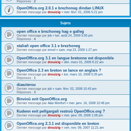
Réponses :
2
OpenOffice.org 2.0.1 e brezhoneg dindan LINUX
Dernier message par
drouizig
«
mer. févr. 01, 2006 5:21 pm
Sujets
open office e brezhoneg hag e galleg
Dernier message par
job
«
lun. août 24, 2009 5:55 pm
Réponses :
4
staliañ open office 3.1 e brezhoneg
Dernier message par
envel
«
sam. mai 23, 2009 1:27 pm
OpenOffice.org 3.1 en langue bretonne est disponible
Dernier message par
drouizig
«
dim. mars 01, 2009 8:22 am
OpenOffice 2.3 en breton se lance en anglais ?
Dernier message par
drouizig
«
lun. mars 10, 2008 5:35 pm
Réponses :
1
diaezterou
Dernier message par
job
«
sam. févr. 02, 2008 10:43 pm
Réponses :
3
Binvioù evit OpenOffice.org
Dernier message par
Alan Monfort
«
mer. janv. 16, 2008 10:48 pm
Kudenn evit pellgargañ restroù OpenOffice.org ?
Dernier message par
drouizig
«
mer. janv. 09, 2008 1:08 pm
OpenOffice.org 2.3.1 est disponible en breton
Dernier message par
drouizig
«
ven. nov. 09, 2007 11:21 am