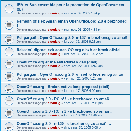
IBM et Sun ensemble pour la promotion de OpenDocument
(g.)
Dernier message par
drouizig
«
mer. nov. 02, 2005 1:24 pm
Kemenn ofisiel: Amañ emañ OpenOffice.org 2.0 e brezhoneg
!
Dernier message par
drouizig
«
mar. nov. 01, 2005 4:33 pm
Pellgargañ : OpenOffice.org 2.0 -m137- e brezhoneg zo amañ
Dernier message par
drouizig
«
lun. oct. 31, 2005 9:26 am
Rekedoù digoret evit aotren OO.org e bzh er brank ofisiel...
Dernier message par
drouizig
«
dim. oct. 30, 2005 10:22 am
OpenOffice.org er melestradurezh gall (diell)
Dernier message par
drouizig
«
sam. oct. 22, 2005 6:42 am
Pellgargañ : OpenOffice.org 2.0 -ofisiel- e brezhoneg amañ
Dernier message par
drouizig
«
ven. oct. 21, 2005 8:25 am
OpenOffice.org - Breton native-lang proposal (diell)
Dernier message par
drouizig
«
lun. oct. 17, 2005 4:00 pm
OpenOffice.org 2.0 - RC n°3 - e brezhoneg zo amañ ...
Dernier message par
drouizig
«
sam. oct. 15, 2005 2:03 pm
OpenOffice.org 2.0 - RC n°2 - e brezhoneg zo amañ ...
Dernier message par
drouizig
«
lun. oct. 10, 2005 11:49 am
OpenOffice.org 2.0 - m130 - e brezhoneg zo amañ ...
Dernier message par
drouizig
«
dim. sept. 25, 2005 3:09 pm