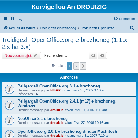
Korvigelloù An DROUIZIG
FAQ
Connexion
R
Accueil du forum
Troidigezh e brezhoneg
Troidigezh OpenOffice.org e brezhoneg (1.1.x, 2.x ha 3.x)
e
Troidigezh OpenOffice.org e brezhoneg (1.1.x,
c
2.x ha 3.x)
h
Rechercher
Recherche avanc
Nouveau sujet
e
r
1
2
Suivant
54 sujets
c
Annonces
h
Pellgargañ OpenOffice.org 3.1 e brezhoneg
e
Dernier message par
bIBAR
«
mar. mars 31, 2009 9:10 am
Réponses :
4
r
Pellgargañ OpenOffice.org 2.4.1 (m17) e brezhoneg,
Windows
Dernier message par
drouizig
«
ven. mai 19, 2006 9:00 am
NeoOffice 2.1 e brezhoneg
Dernier message par
drouizig
«
lun. févr. 27, 2006 10:16 am
OpenOffice.org 2.0.1 e brezhoneg dindan MacIntosh
Dernier message par
drouizig
«
sam. mars 31, 2007 7:19 am