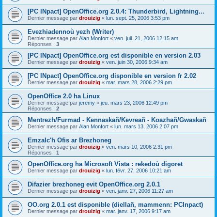
[PC INpact] OpenOffice.org 2.0.4: Thunderbird, Lightning...
Dernier message par
drouizig
«
lun. sept. 25, 2006 3:53 pm
Evezhiadennoù yezh (Writer)
Dernier message par
Alan Monfort
«
ven. juil. 21, 2006 12:15 am
Réponses :
3
[PC INpact] OpenOffice.org est disponible en version 2.03
Dernier message par
drouizig
«
ven. juin 30, 2006 9:34 am
[PC INpact] OpenOffice.org disponible en version fr 2.02
Dernier message par
drouizig
«
mar. mars 28, 2006 2:29 pm
OpenOffice 2.0 ha Linux
Dernier message par
jeremy
«
jeu. mars 23, 2006 12:49 pm
Réponses :
2
Mentrezh/Furmad - Kennaskañ/Kevreañ - Koazhañ/Gwaskañ
Dernier message par
Alan Monfort
«
lun. mars 13, 2006 2:07 pm
Emzalc'h Ofis ar Brezhoneg
Dernier message par
drouizig
«
ven. mars 10, 2006 2:31 pm
Réponses :
1
OpenOffice.org ha Microsoft Vista : rekedoù digoret
Dernier message par
drouizig
«
lun. févr. 27, 2006 10:21 am
Difazier brezhoneg evit OpenOffice.org 2.0.1
Dernier message par
drouizig
«
ven. janv. 27, 2006 11:27 am
OO.org 2.0.1 est disponible (diellañ, mammenn: PCInpact)
Dernier message par
drouizig
«
mar. janv. 17, 2006 9:17 am