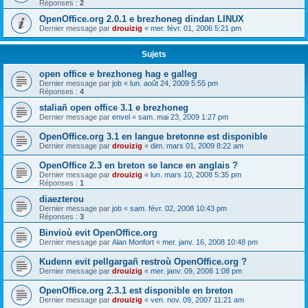
Réponses :
2
OpenOffice.org 2.0.1 e brezhoneg dindan LINUX
Dernier message par
drouizig
«
mer. févr. 01, 2006 5:21 pm
Sujets
open office e brezhoneg hag e galleg
Dernier message par
job
«
lun. août 24, 2009 5:55 pm
Réponses :
4
staliañ open office 3.1 e brezhoneg
Dernier message par
envel
«
sam. mai 23, 2009 1:27 pm
OpenOffice.org 3.1 en langue bretonne est disponible
Dernier message par
drouizig
«
dim. mars 01, 2009 8:22 am
OpenOffice 2.3 en breton se lance en anglais ?
Dernier message par
drouizig
«
lun. mars 10, 2008 5:35 pm
Réponses :
1
diaezterou
Dernier message par
job
«
sam. févr. 02, 2008 10:43 pm
Réponses :
3
Binvioù evit OpenOffice.org
Dernier message par
Alan Monfort
«
mer. janv. 16, 2008 10:48 pm
Kudenn evit pellgargañ restroù OpenOffice.org ?
Dernier message par
drouizig
«
mer. janv. 09, 2008 1:08 pm
OpenOffice.org 2.3.1 est disponible en breton
Dernier message par
drouizig
«
ven. nov. 09, 2007 11:21 am