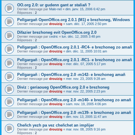
OO.org 2.0: ur gudenn gant ar staliañ ?
Dernier message par
Malo-net
«
dim. janv. 15, 2006 6:42 pm
Réponses :
2
Pellgargañ OpenOffice.org 2.0.1 (M1) e brezhoneg, Windows
Dernier message par
drouizig
«
sam. déc. 17, 2005 2:50 pm
Difazier brezhoneg evit OpenOffice.org 2.0
Dernier message par
cedric
«
lun. déc. 12, 2005 3:48 pm
Réponses :
2
Pellgargañ : OpenOffice.org 2.0.1 -RC4- e brezhoneg zo amañ
Dernier message par
drouizig
«
dim. déc. 11, 2005 10:01 am
Pellgargañ : OpenOffice.org 2.0.1 -RC1- e brezhoneg zo amañ
Dernier message par
drouizig
«
mer. déc. 07, 2005 5:17 pm
Réponses :
2
Pellgargañ : OpenOffice.org 2.0 -m142- e brezhoneg amañ
Dernier message par
drouizig
«
mer. nov. 23, 2005 9:28 am
Diviz : geriaoueg OpenOffice.org 2.0 e brezhoneg
Dernier message par
drouizig
«
mar. nov. 22, 2005 2:23 pm
Pellgargañ : OpenOffice.org 2.0 -m140- e brezhoneg zo amañ
Dernier message par
drouizig
«
sam. nov. 19, 2005 4:06 pm
Pellgargañ : OpenOffice.org 2.0 -m139- e brezhoneg zo amañ
Dernier message par
drouizig
«
dim. nov. 13, 2005 11:47 am
Cheñch yezh pa vez cheñchet an implijer
Dernier message par
drouizig
«
mar. nov. 08, 2005 9:16 pm
Réponses :
2