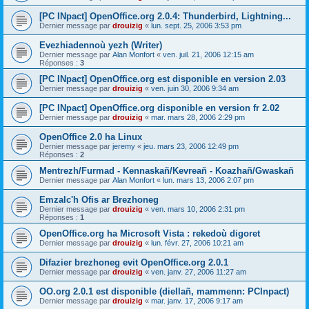
[PC INpact] OpenOffice.org 2.0.4: Thunderbird, Lightning...
Dernier message par
drouizig
«
lun. sept. 25, 2006 3:53 pm
Evezhiadennoù yezh (Writer)
Dernier message par
Alan Monfort
«
ven. juil. 21, 2006 12:15 am
Réponses :
3
[PC INpact] OpenOffice.org est disponible en version 2.03
Dernier message par
drouizig
«
ven. juin 30, 2006 9:34 am
[PC INpact] OpenOffice.org disponible en version fr 2.02
Dernier message par
drouizig
«
mar. mars 28, 2006 2:29 pm
OpenOffice 2.0 ha Linux
Dernier message par
jeremy
«
jeu. mars 23, 2006 12:49 pm
Réponses :
2
Mentrezh/Furmad - Kennaskañ/Kevreañ - Koazhañ/Gwaskañ
Dernier message par
Alan Monfort
«
lun. mars 13, 2006 2:07 pm
Emzalc'h Ofis ar Brezhoneg
Dernier message par
drouizig
«
ven. mars 10, 2006 2:31 pm
Réponses :
1
OpenOffice.org ha Microsoft Vista : rekedoù digoret
Dernier message par
drouizig
«
lun. févr. 27, 2006 10:21 am
Difazier brezhoneg evit OpenOffice.org 2.0.1
Dernier message par
drouizig
«
ven. janv. 27, 2006 11:27 am
OO.org 2.0.1 est disponible (diellañ, mammenn: PCInpact)
Dernier message par
drouizig
«
mar. janv. 17, 2006 9:17 am