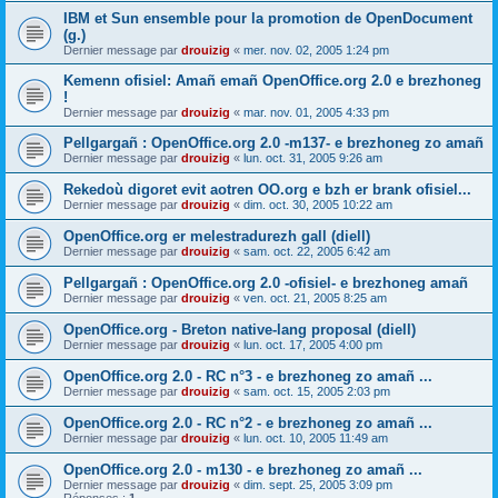
IBM et Sun ensemble pour la promotion de OpenDocument
(g.)
Dernier message par
drouizig
«
mer. nov. 02, 2005 1:24 pm
Kemenn ofisiel: Amañ emañ OpenOffice.org 2.0 e brezhoneg
!
Dernier message par
drouizig
«
mar. nov. 01, 2005 4:33 pm
Pellgargañ : OpenOffice.org 2.0 -m137- e brezhoneg zo amañ
Dernier message par
drouizig
«
lun. oct. 31, 2005 9:26 am
Rekedoù digoret evit aotren OO.org e bzh er brank ofisiel...
Dernier message par
drouizig
«
dim. oct. 30, 2005 10:22 am
OpenOffice.org er melestradurezh gall (diell)
Dernier message par
drouizig
«
sam. oct. 22, 2005 6:42 am
Pellgargañ : OpenOffice.org 2.0 -ofisiel- e brezhoneg amañ
Dernier message par
drouizig
«
ven. oct. 21, 2005 8:25 am
OpenOffice.org - Breton native-lang proposal (diell)
Dernier message par
drouizig
«
lun. oct. 17, 2005 4:00 pm
OpenOffice.org 2.0 - RC n°3 - e brezhoneg zo amañ ...
Dernier message par
drouizig
«
sam. oct. 15, 2005 2:03 pm
OpenOffice.org 2.0 - RC n°2 - e brezhoneg zo amañ ...
Dernier message par
drouizig
«
lun. oct. 10, 2005 11:49 am
OpenOffice.org 2.0 - m130 - e brezhoneg zo amañ ...
Dernier message par
drouizig
«
dim. sept. 25, 2005 3:09 pm