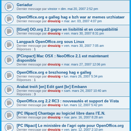
Geriadur
Dernier message par
vinstor
«
dim. mai 20, 2007 2:52 pm
OpenOffice.org e galleg hag e bzh war ar memes urzhiataer
Dernier message par
drouizig
«
mar. avr. 03, 2007 4:07 pm
[01net] OO.org 2.2 gagne en lisibilité et en compatibilité
Dernier message par
drouizig
«
ven. mars 30, 2007 8:31 pm
Langpack OpenOffice.org sous Linux
Dernier message par
drouizig
«
ven. mars 30, 2007 7:05 am
Réponses :
1
[PCinpact] Mac OSX : NeoOffice 2.1 est maintenant
disponible
Dernier message par
drouizig
«
mar. mars 27, 2007 12:06 pm
OpenOffice.org e brezhoneg hag e galleg
Dernier message par
drouizig
«
lun. mars 26, 2007 5:34 pm
Réponses :
1
Arabat treiñ [en] Edit gant [br] Embann
Dernier message par
drouizig
«
sam. mars 24, 2007 10:40 am
Réponses :
3
OpenOffice.org 2.2 RC3 : nouveautés et support de Vista
Dernier message par
drouizig
«
lun. mars 12, 2007 5:42 pm
[PC INpact] Chantage au logiciel libre dans l'E.N.
Dernier message par
drouizig
«
mar. janv. 16, 2007 8:28 am
[PC INpact] Le ministère de l'agri opte pour OpenOffice.org
Dernier message par
drouizig
«
ven. janv. 12, 2007 2:10 pm