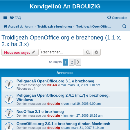
Korvigelloù An DROUIZIG
FAQ
Connexion
R
Accueil du forum
Troidigezh e brezhoneg
Troidigezh OpenOffice.org e brezhoneg (1.1.x, 2.x ha 3.x)
e
Troidigezh OpenOffice.org e brezhoneg (1.1.x,
c
2.x ha 3.x)
h
Rechercher
Recherche avanc
Nouveau sujet
e
r
1
2
Suivant
54 sujets
c
Annonces
h
Pellgargañ OpenOffice.org 3.1 e brezhoneg
e
Dernier message par
bIBAR
«
mar. mars 31, 2009 9:10 am
Réponses :
4
r
Pellgargañ OpenOffice.org 2.4.1 (m17) e brezhoneg,
Windows
Dernier message par
drouizig
«
ven. mai 19, 2006 9:00 am
NeoOffice 2.1 e brezhoneg
Dernier message par
drouizig
«
lun. févr. 27, 2006 10:16 am
OpenOffice.org 2.0.1 e brezhoneg dindan MacIntosh
Dernier message par
drouizig
«
sam. mars 31, 2007 7:19 am