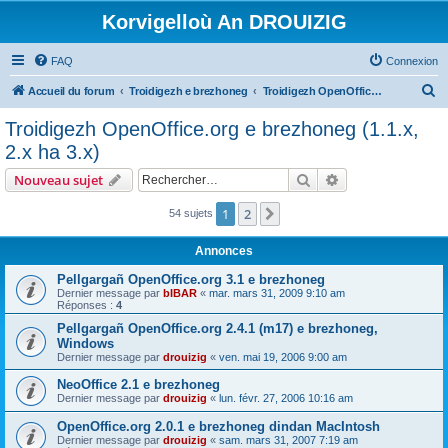
Korvigelloù An DROUIZIG
FAQ
Connexion
R
Accueil du forum
Troidigezh e brezhoneg
Troidigezh OpenOffice.org e brezhoneg (1.1.x, 2.x ha 3.x)
e
Troidigezh OpenOffice.org e brezhoneg (1.1.x,
c
2.x ha 3.x)
h
Rechercher
Recherche avanc
Nouveau sujet
e
r
1
2
Suivant
54 sujets
c
Annonces
h
Pellgargañ OpenOffice.org 3.1 e brezhoneg
e
Dernier message par
bIBAR
«
mar. mars 31, 2009 9:10 am
Réponses :
4
r
Pellgargañ OpenOffice.org 2.4.1 (m17) e brezhoneg,
Windows
Dernier message par
drouizig
«
ven. mai 19, 2006 9:00 am
NeoOffice 2.1 e brezhoneg
Dernier message par
drouizig
«
lun. févr. 27, 2006 10:16 am
OpenOffice.org 2.0.1 e brezhoneg dindan MacIntosh
Dernier message par
drouizig
«
sam. mars 31, 2007 7:19 am