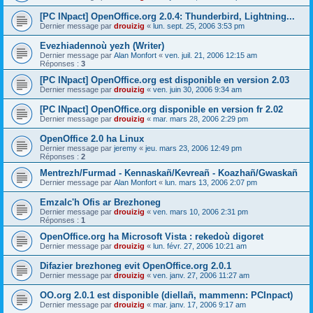
[PC INpact] OpenOffice.org 2.0.4: Thunderbird, Lightning...
Dernier message par
drouizig
«
lun. sept. 25, 2006 3:53 pm
Evezhiadennoù yezh (Writer)
Dernier message par
Alan Monfort
«
ven. juil. 21, 2006 12:15 am
Réponses :
3
[PC INpact] OpenOffice.org est disponible en version 2.03
Dernier message par
drouizig
«
ven. juin 30, 2006 9:34 am
[PC INpact] OpenOffice.org disponible en version fr 2.02
Dernier message par
drouizig
«
mar. mars 28, 2006 2:29 pm
OpenOffice 2.0 ha Linux
Dernier message par
jeremy
«
jeu. mars 23, 2006 12:49 pm
Réponses :
2
Mentrezh/Furmad - Kennaskañ/Kevreañ - Koazhañ/Gwaskañ
Dernier message par
Alan Monfort
«
lun. mars 13, 2006 2:07 pm
Emzalc'h Ofis ar Brezhoneg
Dernier message par
drouizig
«
ven. mars 10, 2006 2:31 pm
Réponses :
1
OpenOffice.org ha Microsoft Vista : rekedoù digoret
Dernier message par
drouizig
«
lun. févr. 27, 2006 10:21 am
Difazier brezhoneg evit OpenOffice.org 2.0.1
Dernier message par
drouizig
«
ven. janv. 27, 2006 11:27 am
OO.org 2.0.1 est disponible (diellañ, mammenn: PCInpact)
Dernier message par
drouizig
«
mar. janv. 17, 2006 9:17 am