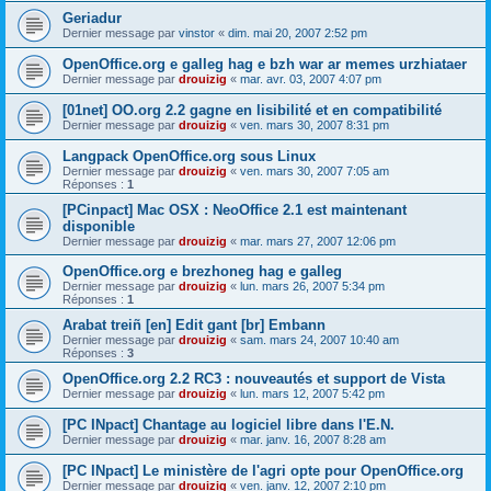
Geriadur
Dernier message par
vinstor
«
dim. mai 20, 2007 2:52 pm
OpenOffice.org e galleg hag e bzh war ar memes urzhiataer
Dernier message par
drouizig
«
mar. avr. 03, 2007 4:07 pm
[01net] OO.org 2.2 gagne en lisibilité et en compatibilité
Dernier message par
drouizig
«
ven. mars 30, 2007 8:31 pm
Langpack OpenOffice.org sous Linux
Dernier message par
drouizig
«
ven. mars 30, 2007 7:05 am
Réponses :
1
[PCinpact] Mac OSX : NeoOffice 2.1 est maintenant
disponible
Dernier message par
drouizig
«
mar. mars 27, 2007 12:06 pm
OpenOffice.org e brezhoneg hag e galleg
Dernier message par
drouizig
«
lun. mars 26, 2007 5:34 pm
Réponses :
1
Arabat treiñ [en] Edit gant [br] Embann
Dernier message par
drouizig
«
sam. mars 24, 2007 10:40 am
Réponses :
3
OpenOffice.org 2.2 RC3 : nouveautés et support de Vista
Dernier message par
drouizig
«
lun. mars 12, 2007 5:42 pm
[PC INpact] Chantage au logiciel libre dans l'E.N.
Dernier message par
drouizig
«
mar. janv. 16, 2007 8:28 am
[PC INpact] Le ministère de l'agri opte pour OpenOffice.org
Dernier message par
drouizig
«
ven. janv. 12, 2007 2:10 pm