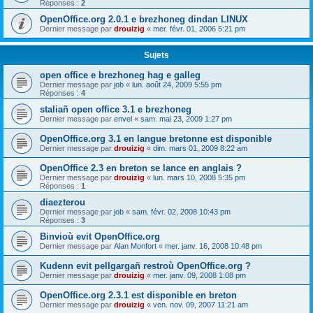
Réponses :
2
OpenOffice.org 2.0.1 e brezhoneg dindan LINUX
Dernier message par
drouizig
«
mer. févr. 01, 2006 5:21 pm
Sujets
open office e brezhoneg hag e galleg
Dernier message par
job
«
lun. août 24, 2009 5:55 pm
Réponses :
4
staliañ open office 3.1 e brezhoneg
Dernier message par
envel
«
sam. mai 23, 2009 1:27 pm
OpenOffice.org 3.1 en langue bretonne est disponible
Dernier message par
drouizig
«
dim. mars 01, 2009 8:22 am
OpenOffice 2.3 en breton se lance en anglais ?
Dernier message par
drouizig
«
lun. mars 10, 2008 5:35 pm
Réponses :
1
diaezterou
Dernier message par
job
«
sam. févr. 02, 2008 10:43 pm
Réponses :
3
Binvioù evit OpenOffice.org
Dernier message par
Alan Monfort
«
mer. janv. 16, 2008 10:48 pm
Kudenn evit pellgargañ restroù OpenOffice.org ?
Dernier message par
drouizig
«
mer. janv. 09, 2008 1:08 pm
OpenOffice.org 2.3.1 est disponible en breton
Dernier message par
drouizig
«
ven. nov. 09, 2007 11:21 am