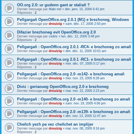
OO.org 2.0: ur gudenn gant ar staliañ ?
Dernier message par
Malo-net
«
dim. janv. 15, 2006 6:42 pm
Réponses :
2
Pellgargañ OpenOffice.org 2.0.1 (M1) e brezhoneg, Windows
Dernier message par
drouizig
«
sam. déc. 17, 2005 2:50 pm
Difazier brezhoneg evit OpenOffice.org 2.0
Dernier message par
cedric
«
lun. déc. 12, 2005 3:48 pm
Réponses :
2
Pellgargañ : OpenOffice.org 2.0.1 -RC4- e brezhoneg zo amañ
Dernier message par
drouizig
«
dim. déc. 11, 2005 10:01 am
Pellgargañ : OpenOffice.org 2.0.1 -RC1- e brezhoneg zo amañ
Dernier message par
drouizig
«
mer. déc. 07, 2005 5:17 pm
Réponses :
2
Pellgargañ : OpenOffice.org 2.0 -m142- e brezhoneg amañ
Dernier message par
drouizig
«
mer. nov. 23, 2005 9:28 am
Diviz : geriaoueg OpenOffice.org 2.0 e brezhoneg
Dernier message par
drouizig
«
mar. nov. 22, 2005 2:23 pm
Pellgargañ : OpenOffice.org 2.0 -m140- e brezhoneg zo amañ
Dernier message par
drouizig
«
sam. nov. 19, 2005 4:06 pm
Pellgargañ : OpenOffice.org 2.0 -m139- e brezhoneg zo amañ
Dernier message par
drouizig
«
dim. nov. 13, 2005 11:47 am
Cheñch yezh pa vez cheñchet an implijer
Dernier message par
drouizig
«
mar. nov. 08, 2005 9:16 pm
Réponses :
2