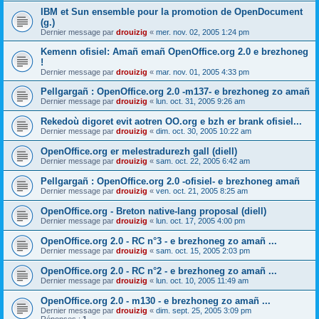
IBM et Sun ensemble pour la promotion de OpenDocument
(g.)
Dernier message par
drouizig
«
mer. nov. 02, 2005 1:24 pm
Kemenn ofisiel: Amañ emañ OpenOffice.org 2.0 e brezhoneg
!
Dernier message par
drouizig
«
mar. nov. 01, 2005 4:33 pm
Pellgargañ : OpenOffice.org 2.0 -m137- e brezhoneg zo amañ
Dernier message par
drouizig
«
lun. oct. 31, 2005 9:26 am
Rekedoù digoret evit aotren OO.org e bzh er brank ofisiel...
Dernier message par
drouizig
«
dim. oct. 30, 2005 10:22 am
OpenOffice.org er melestradurezh gall (diell)
Dernier message par
drouizig
«
sam. oct. 22, 2005 6:42 am
Pellgargañ : OpenOffice.org 2.0 -ofisiel- e brezhoneg amañ
Dernier message par
drouizig
«
ven. oct. 21, 2005 8:25 am
OpenOffice.org - Breton native-lang proposal (diell)
Dernier message par
drouizig
«
lun. oct. 17, 2005 4:00 pm
OpenOffice.org 2.0 - RC n°3 - e brezhoneg zo amañ ...
Dernier message par
drouizig
«
sam. oct. 15, 2005 2:03 pm
OpenOffice.org 2.0 - RC n°2 - e brezhoneg zo amañ ...
Dernier message par
drouizig
«
lun. oct. 10, 2005 11:49 am
OpenOffice.org 2.0 - m130 - e brezhoneg zo amañ ...
Dernier message par
drouizig
«
dim. sept. 25, 2005 3:09 pm