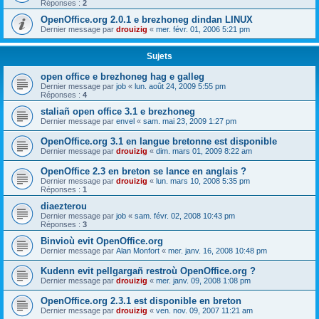
Réponses :
2
OpenOffice.org 2.0.1 e brezhoneg dindan LINUX
Dernier message par
drouizig
«
mer. févr. 01, 2006 5:21 pm
Sujets
open office e brezhoneg hag e galleg
Dernier message par
job
«
lun. août 24, 2009 5:55 pm
Réponses :
4
staliañ open office 3.1 e brezhoneg
Dernier message par
envel
«
sam. mai 23, 2009 1:27 pm
OpenOffice.org 3.1 en langue bretonne est disponible
Dernier message par
drouizig
«
dim. mars 01, 2009 8:22 am
OpenOffice 2.3 en breton se lance en anglais ?
Dernier message par
drouizig
«
lun. mars 10, 2008 5:35 pm
Réponses :
1
diaezterou
Dernier message par
job
«
sam. févr. 02, 2008 10:43 pm
Réponses :
3
Binvioù evit OpenOffice.org
Dernier message par
Alan Monfort
«
mer. janv. 16, 2008 10:48 pm
Kudenn evit pellgargañ restroù OpenOffice.org ?
Dernier message par
drouizig
«
mer. janv. 09, 2008 1:08 pm
OpenOffice.org 2.3.1 est disponible en breton
Dernier message par
drouizig
«
ven. nov. 09, 2007 11:21 am