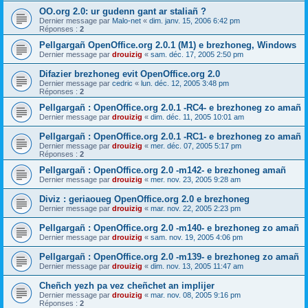
OO.org 2.0: ur gudenn gant ar staliañ ?
Dernier message par
Malo-net
«
dim. janv. 15, 2006 6:42 pm
Réponses :
2
Pellgargañ OpenOffice.org 2.0.1 (M1) e brezhoneg, Windows
Dernier message par
drouizig
«
sam. déc. 17, 2005 2:50 pm
Difazier brezhoneg evit OpenOffice.org 2.0
Dernier message par
cedric
«
lun. déc. 12, 2005 3:48 pm
Réponses :
2
Pellgargañ : OpenOffice.org 2.0.1 -RC4- e brezhoneg zo amañ
Dernier message par
drouizig
«
dim. déc. 11, 2005 10:01 am
Pellgargañ : OpenOffice.org 2.0.1 -RC1- e brezhoneg zo amañ
Dernier message par
drouizig
«
mer. déc. 07, 2005 5:17 pm
Réponses :
2
Pellgargañ : OpenOffice.org 2.0 -m142- e brezhoneg amañ
Dernier message par
drouizig
«
mer. nov. 23, 2005 9:28 am
Diviz : geriaoueg OpenOffice.org 2.0 e brezhoneg
Dernier message par
drouizig
«
mar. nov. 22, 2005 2:23 pm
Pellgargañ : OpenOffice.org 2.0 -m140- e brezhoneg zo amañ
Dernier message par
drouizig
«
sam. nov. 19, 2005 4:06 pm
Pellgargañ : OpenOffice.org 2.0 -m139- e brezhoneg zo amañ
Dernier message par
drouizig
«
dim. nov. 13, 2005 11:47 am
Cheñch yezh pa vez cheñchet an implijer
Dernier message par
drouizig
«
mar. nov. 08, 2005 9:16 pm
Réponses :
2