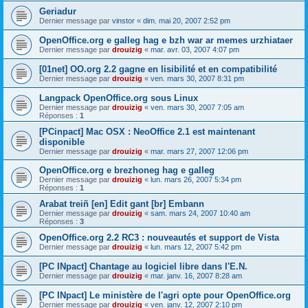
Geriadur
Dernier message par
vinstor
«
dim. mai 20, 2007 2:52 pm
OpenOffice.org e galleg hag e bzh war ar memes urzhiataer
Dernier message par
drouizig
«
mar. avr. 03, 2007 4:07 pm
[01net] OO.org 2.2 gagne en lisibilité et en compatibilité
Dernier message par
drouizig
«
ven. mars 30, 2007 8:31 pm
Langpack OpenOffice.org sous Linux
Dernier message par
drouizig
«
ven. mars 30, 2007 7:05 am
Réponses :
1
[PCinpact] Mac OSX : NeoOffice 2.1 est maintenant
disponible
Dernier message par
drouizig
«
mar. mars 27, 2007 12:06 pm
OpenOffice.org e brezhoneg hag e galleg
Dernier message par
drouizig
«
lun. mars 26, 2007 5:34 pm
Réponses :
1
Arabat treiñ [en] Edit gant [br] Embann
Dernier message par
drouizig
«
sam. mars 24, 2007 10:40 am
Réponses :
3
OpenOffice.org 2.2 RC3 : nouveautés et support de Vista
Dernier message par
drouizig
«
lun. mars 12, 2007 5:42 pm
[PC INpact] Chantage au logiciel libre dans l'E.N.
Dernier message par
drouizig
«
mar. janv. 16, 2007 8:28 am
[PC INpact] Le ministère de l'agri opte pour OpenOffice.org
Dernier message par
drouizig
«
ven. janv. 12, 2007 2:10 pm