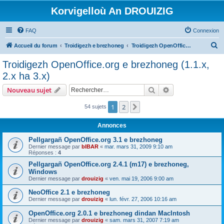
Korvigelloù An DROUIZIG
FAQ
Connexion
R
Accueil du forum
Troidigezh e brezhoneg
Troidigezh OpenOffice.org e brezhoneg (1.1.x, 2.x ha 3.x)
e
Troidigezh OpenOffice.org e brezhoneg (1.1.x,
c
2.x ha 3.x)
h
Rechercher
Recherche avanc
Nouveau sujet
e
r
1
2
Suivant
54 sujets
c
Annonces
h
Pellgargañ OpenOffice.org 3.1 e brezhoneg
e
Dernier message par
bIBAR
«
mar. mars 31, 2009 9:10 am
Réponses :
4
r
Pellgargañ OpenOffice.org 2.4.1 (m17) e brezhoneg,
Windows
Dernier message par
drouizig
«
ven. mai 19, 2006 9:00 am
NeoOffice 2.1 e brezhoneg
Dernier message par
drouizig
«
lun. févr. 27, 2006 10:16 am
OpenOffice.org 2.0.1 e brezhoneg dindan MacIntosh
Dernier message par
drouizig
«
sam. mars 31, 2007 7:19 am