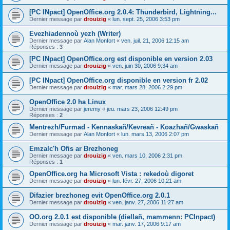
[PC INpact] OpenOffice.org 2.0.4: Thunderbird, Lightning...
Dernier message par
drouizig
«
lun. sept. 25, 2006 3:53 pm
Evezhiadennoù yezh (Writer)
Dernier message par
Alan Monfort
«
ven. juil. 21, 2006 12:15 am
Réponses :
3
[PC INpact] OpenOffice.org est disponible en version 2.03
Dernier message par
drouizig
«
ven. juin 30, 2006 9:34 am
[PC INpact] OpenOffice.org disponible en version fr 2.02
Dernier message par
drouizig
«
mar. mars 28, 2006 2:29 pm
OpenOffice 2.0 ha Linux
Dernier message par
jeremy
«
jeu. mars 23, 2006 12:49 pm
Réponses :
2
Mentrezh/Furmad - Kennaskañ/Kevreañ - Koazhañ/Gwaskañ
Dernier message par
Alan Monfort
«
lun. mars 13, 2006 2:07 pm
Emzalc'h Ofis ar Brezhoneg
Dernier message par
drouizig
«
ven. mars 10, 2006 2:31 pm
Réponses :
1
OpenOffice.org ha Microsoft Vista : rekedoù digoret
Dernier message par
drouizig
«
lun. févr. 27, 2006 10:21 am
Difazier brezhoneg evit OpenOffice.org 2.0.1
Dernier message par
drouizig
«
ven. janv. 27, 2006 11:27 am
OO.org 2.0.1 est disponible (diellañ, mammenn: PCInpact)
Dernier message par
drouizig
«
mar. janv. 17, 2006 9:17 am