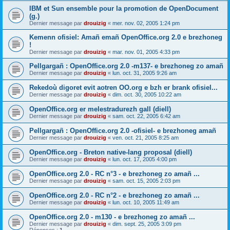
IBM et Sun ensemble pour la promotion de OpenDocument
(g.)
Dernier message par
drouizig
«
mer. nov. 02, 2005 1:24 pm
Kemenn ofisiel: Amañ emañ OpenOffice.org 2.0 e brezhoneg
!
Dernier message par
drouizig
«
mar. nov. 01, 2005 4:33 pm
Pellgargañ : OpenOffice.org 2.0 -m137- e brezhoneg zo amañ
Dernier message par
drouizig
«
lun. oct. 31, 2005 9:26 am
Rekedoù digoret evit aotren OO.org e bzh er brank ofisiel...
Dernier message par
drouizig
«
dim. oct. 30, 2005 10:22 am
OpenOffice.org er melestradurezh gall (diell)
Dernier message par
drouizig
«
sam. oct. 22, 2005 6:42 am
Pellgargañ : OpenOffice.org 2.0 -ofisiel- e brezhoneg amañ
Dernier message par
drouizig
«
ven. oct. 21, 2005 8:25 am
OpenOffice.org - Breton native-lang proposal (diell)
Dernier message par
drouizig
«
lun. oct. 17, 2005 4:00 pm
OpenOffice.org 2.0 - RC n°3 - e brezhoneg zo amañ ...
Dernier message par
drouizig
«
sam. oct. 15, 2005 2:03 pm
OpenOffice.org 2.0 - RC n°2 - e brezhoneg zo amañ ...
Dernier message par
drouizig
«
lun. oct. 10, 2005 11:49 am
OpenOffice.org 2.0 - m130 - e brezhoneg zo amañ ...
Dernier message par
drouizig
«
dim. sept. 25, 2005 3:09 pm