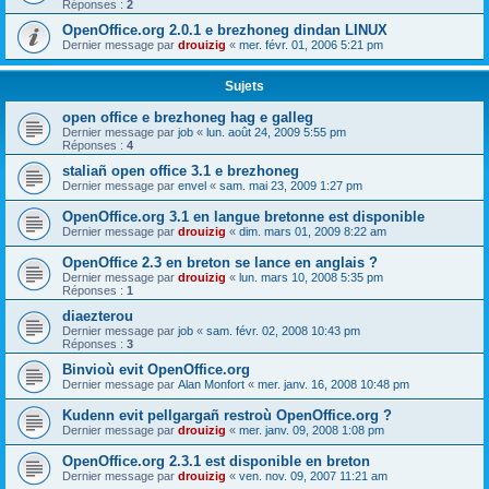
Réponses :
2
OpenOffice.org 2.0.1 e brezhoneg dindan LINUX
Dernier message par
drouizig
«
mer. févr. 01, 2006 5:21 pm
Sujets
open office e brezhoneg hag e galleg
Dernier message par
job
«
lun. août 24, 2009 5:55 pm
Réponses :
4
staliañ open office 3.1 e brezhoneg
Dernier message par
envel
«
sam. mai 23, 2009 1:27 pm
OpenOffice.org 3.1 en langue bretonne est disponible
Dernier message par
drouizig
«
dim. mars 01, 2009 8:22 am
OpenOffice 2.3 en breton se lance en anglais ?
Dernier message par
drouizig
«
lun. mars 10, 2008 5:35 pm
Réponses :
1
diaezterou
Dernier message par
job
«
sam. févr. 02, 2008 10:43 pm
Réponses :
3
Binvioù evit OpenOffice.org
Dernier message par
Alan Monfort
«
mer. janv. 16, 2008 10:48 pm
Kudenn evit pellgargañ restroù OpenOffice.org ?
Dernier message par
drouizig
«
mer. janv. 09, 2008 1:08 pm
OpenOffice.org 2.3.1 est disponible en breton
Dernier message par
drouizig
«
ven. nov. 09, 2007 11:21 am