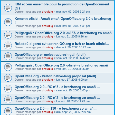
IBM et Sun ensemble pour la promotion de OpenDocument
(g.)
Dernier message par
drouizig
«
mer. nov. 02, 2005 1:24 pm
Kemenn ofisiel: Amañ emañ OpenOffice.org 2.0 e brezhoneg
!
Dernier message par
drouizig
«
mar. nov. 01, 2005 4:33 pm
Pellgargañ : OpenOffice.org 2.0 -m137- e brezhoneg zo amañ
Dernier message par
drouizig
«
lun. oct. 31, 2005 9:26 am
Rekedoù digoret evit aotren OO.org e bzh er brank ofisiel...
Dernier message par
drouizig
«
dim. oct. 30, 2005 10:22 am
OpenOffice.org er melestradurezh gall (diell)
Dernier message par
drouizig
«
sam. oct. 22, 2005 6:42 am
Pellgargañ : OpenOffice.org 2.0 -ofisiel- e brezhoneg amañ
Dernier message par
drouizig
«
ven. oct. 21, 2005 8:25 am
OpenOffice.org - Breton native-lang proposal (diell)
Dernier message par
drouizig
«
lun. oct. 17, 2005 4:00 pm
OpenOffice.org 2.0 - RC n°3 - e brezhoneg zo amañ ...
Dernier message par
drouizig
«
sam. oct. 15, 2005 2:03 pm
OpenOffice.org 2.0 - RC n°2 - e brezhoneg zo amañ ...
Dernier message par
drouizig
«
lun. oct. 10, 2005 11:49 am
OpenOffice.org 2.0 - m130 - e brezhoneg zo amañ ...
Dernier message par
drouizig
«
dim. sept. 25, 2005 3:09 pm