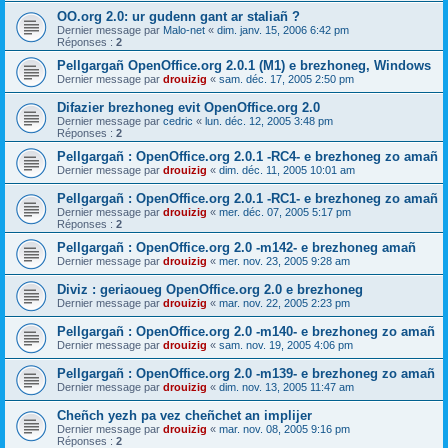
OO.org 2.0: ur gudenn gant ar staliañ ?
Dernier message par
Malo-net
«
dim. janv. 15, 2006 6:42 pm
Réponses :
2
Pellgargañ OpenOffice.org 2.0.1 (M1) e brezhoneg, Windows
Dernier message par
drouizig
«
sam. déc. 17, 2005 2:50 pm
Difazier brezhoneg evit OpenOffice.org 2.0
Dernier message par
cedric
«
lun. déc. 12, 2005 3:48 pm
Réponses :
2
Pellgargañ : OpenOffice.org 2.0.1 -RC4- e brezhoneg zo amañ
Dernier message par
drouizig
«
dim. déc. 11, 2005 10:01 am
Pellgargañ : OpenOffice.org 2.0.1 -RC1- e brezhoneg zo amañ
Dernier message par
drouizig
«
mer. déc. 07, 2005 5:17 pm
Réponses :
2
Pellgargañ : OpenOffice.org 2.0 -m142- e brezhoneg amañ
Dernier message par
drouizig
«
mer. nov. 23, 2005 9:28 am
Diviz : geriaoueg OpenOffice.org 2.0 e brezhoneg
Dernier message par
drouizig
«
mar. nov. 22, 2005 2:23 pm
Pellgargañ : OpenOffice.org 2.0 -m140- e brezhoneg zo amañ
Dernier message par
drouizig
«
sam. nov. 19, 2005 4:06 pm
Pellgargañ : OpenOffice.org 2.0 -m139- e brezhoneg zo amañ
Dernier message par
drouizig
«
dim. nov. 13, 2005 11:47 am
Cheñch yezh pa vez cheñchet an implijer
Dernier message par
drouizig
«
mar. nov. 08, 2005 9:16 pm
Réponses :
2