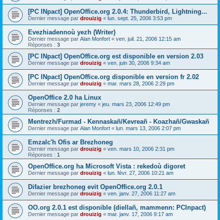
[PC INpact] OpenOffice.org 2.0.4: Thunderbird, Lightning...
Dernier message par
drouizig
«
lun. sept. 25, 2006 3:53 pm
Evezhiadennoù yezh (Writer)
Dernier message par
Alan Monfort
«
ven. juil. 21, 2006 12:15 am
Réponses :
3
[PC INpact] OpenOffice.org est disponible en version 2.03
Dernier message par
drouizig
«
ven. juin 30, 2006 9:34 am
[PC INpact] OpenOffice.org disponible en version fr 2.02
Dernier message par
drouizig
«
mar. mars 28, 2006 2:29 pm
OpenOffice 2.0 ha Linux
Dernier message par
jeremy
«
jeu. mars 23, 2006 12:49 pm
Réponses :
2
Mentrezh/Furmad - Kennaskañ/Kevreañ - Koazhañ/Gwaskañ
Dernier message par
Alan Monfort
«
lun. mars 13, 2006 2:07 pm
Emzalc'h Ofis ar Brezhoneg
Dernier message par
drouizig
«
ven. mars 10, 2006 2:31 pm
Réponses :
1
OpenOffice.org ha Microsoft Vista : rekedoù digoret
Dernier message par
drouizig
«
lun. févr. 27, 2006 10:21 am
Difazier brezhoneg evit OpenOffice.org 2.0.1
Dernier message par
drouizig
«
ven. janv. 27, 2006 11:27 am
OO.org 2.0.1 est disponible (diellañ, mammenn: PCInpact)
Dernier message par
drouizig
«
mar. janv. 17, 2006 9:17 am