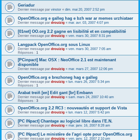
Geriadur
Dernier message par
vinstor
«
dim. mai 20, 2007 2:52 pm
OpenOffice.org e galleg hag e bzh war ar memes urzhiataer
Dernier message par
drouizig
«
mar. avr. 03, 2007 4:07 pm
[01net] OO.org 2.2 gagne en lisibilité et en compatibilité
Dernier message par
drouizig
«
ven. mars 30, 2007 8:31 pm
Langpack OpenOffice.org sous Linux
Dernier message par
drouizig
«
ven. mars 30, 2007 7:05 am
Réponses :
1
[PCinpact] Mac OSX : NeoOffice 2.1 est maintenant
disponible
Dernier message par
drouizig
«
mar. mars 27, 2007 12:06 pm
OpenOffice.org e brezhoneg hag e galleg
Dernier message par
drouizig
«
lun. mars 26, 2007 5:34 pm
Réponses :
1
Arabat treiñ [en] Edit gant [br] Embann
Dernier message par
drouizig
«
sam. mars 24, 2007 10:40 am
Réponses :
3
OpenOffice.org 2.2 RC3 : nouveautés et support de Vista
Dernier message par
drouizig
«
lun. mars 12, 2007 5:42 pm
[PC INpact] Chantage au logiciel libre dans l'E.N.
Dernier message par
drouizig
«
mar. janv. 16, 2007 8:28 am
[PC INpact] Le ministère de l'agri opte pour OpenOffice.org
Dernier message par
drouizig
«
ven. janv. 12, 2007 2:10 pm