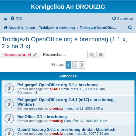
Korvigelloù An DROUIZIG
FAQ
Connexion
R
Accueil du forum
Troidigezh e brezhoneg
Troidigezh OpenOffice.org e brezhoneg (1.1.x, 2.x ha 3.x)
e
Troidigezh OpenOffice.org e brezhoneg (1.1.x,
c
2.x ha 3.x)
h
Rechercher
Recherche avanc
Nouveau sujet
e
r
1
2
Suivant
54 sujets
c
Annonces
h
Pellgargañ OpenOffice.org 3.1 e brezhoneg
e
Dernier message par
bIBAR
«
mar. mars 31, 2009 9:10 am
Réponses :
4
r
Pellgargañ OpenOffice.org 2.4.1 (m17) e brezhoneg,
Windows
Dernier message par
drouizig
«
ven. mai 19, 2006 9:00 am
NeoOffice 2.1 e brezhoneg
Dernier message par
drouizig
«
lun. févr. 27, 2006 10:16 am
OpenOffice.org 2.0.1 e brezhoneg dindan MacIntosh
Dernier message par
drouizig
«
sam. mars 31, 2007 7:19 am