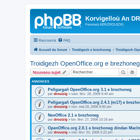
Korvigelloù An D
Foromoù KERZROUIZIG
Raccourcis
FAQ
Accueil du forum
Troidigezh e brezhoneg
Troidigezh Ope
Troidigezh OpenOffice.org e brezhoneg 
Recher
Re
Nouveau sujet
ANNONCES
Pellgargañ OpenOffice.org 3.1 e brezhoneg
par
drouizig
»
sam. févr. 28, 2009 9:40 am
Pellgargañ OpenOffice.org 2.4.1 (m17) e brez
par
drouizig
»
ven. mai 19, 2006 9:00 am
NeoOffice 2.1 e brezhoneg
par
drouizig
»
lun. févr. 27, 2006 10:16 am
OpenOffice.org 2.0.1 e brezhoneg dindan MacI
par
drouizig
»
mer. févr. 01, 2006 5:22 pm