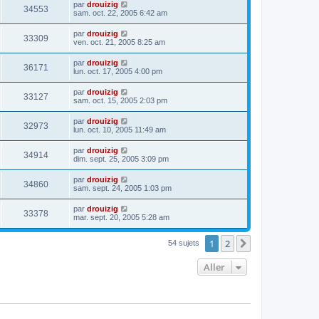
par
drouizig
34553
sam. oct. 22, 2005 6:42 am
par
drouizig
33309
ven. oct. 21, 2005 8:25 am
par
drouizig
36171
lun. oct. 17, 2005 4:00 pm
par
drouizig
33127
sam. oct. 15, 2005 2:03 pm
par
drouizig
32973
lun. oct. 10, 2005 11:49 am
par
drouizig
34914
dim. sept. 25, 2005 3:09 pm
par
drouizig
34860
sam. sept. 24, 2005 1:03 pm
par
drouizig
33378
mar. sept. 20, 2005 5:28 am
1
2
Suivant
54 sujets
Aller