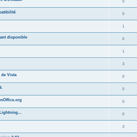
0
atibilité
0
1
ant disponible
0
1
3
 de Vista
0
N.
0
enOffice.org
0
Lightning...
0
3