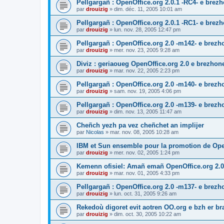
Pellgargañ : OpenOffice.org 2.0.1 -RC4- e bre
par
drouizig
»
dim. déc. 11, 2005 10:01 am
Pellgargañ : OpenOffice.org 2.0.1 -RC1- e bre
par
drouizig
»
lun. nov. 28, 2005 12:47 pm
Pellgargañ : OpenOffice.org 2.0 -m142- e brez
par
drouizig
»
mer. nov. 23, 2005 9:28 am
Diviz : geriaoueg OpenOffice.org 2.0 e brezhon
par
drouizig
»
mar. nov. 22, 2005 2:23 pm
Pellgargañ : OpenOffice.org 2.0 -m140- e brez
par
drouizig
»
sam. nov. 19, 2005 4:06 pm
Pellgargañ : OpenOffice.org 2.0 -m139- e brez
par
drouizig
»
dim. nov. 13, 2005 11:47 am
Cheñch yezh pa vez cheñchet an implijer
par
Nicolas
»
mar. nov. 08, 2005 10:28 am
IBM et Sun ensemble pour la promotion de Op
par
drouizig
»
mer. nov. 02, 2005 1:24 pm
Kemenn ofisiel: Amañ emañ OpenOffice.org 2.0
par
drouizig
»
mar. nov. 01, 2005 4:33 pm
Pellgargañ : OpenOffice.org 2.0 -m137- e brez
par
drouizig
»
lun. oct. 31, 2005 9:26 am
Rekedoù digoret evit aotren OO.org e bzh er bran
par
drouizig
»
dim. oct. 30, 2005 10:22 am