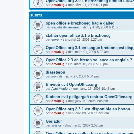
OpenOffice.org 2.0.1 e brezhoneg dindan LINU
par
drouizig
»
mer. févr. 01, 2006 5:21 pm
SUJETS
open office e brezhoneg hag e galleg
par
isabelle de lanjamet
»
dim. juil. 20, 2008 6:11 pm
staliañ open office 3.1 e brezhoneg
par
envel
»
sam. mai 23, 2009 1:27 pm
OpenOffice.org 3.1 en langue bretonne est disp
par
drouizig
»
dim. mars 01, 2009 8:22 am
OpenOffice 2.3 en breton se lance en anglais ?
par
drouizig
»
lun. mars 10, 2008 5:35 pm
diaezterou
par
job
»
dim. janv. 27, 2008 5:04 pm
Binvioù evit OpenOffice.org
par
Alan Monfort
»
mer. janv. 16, 2008 10:48 pm
Kudenn evit pellgargañ restroù OpenOffice.org
par
drouizig
»
mer. janv. 09, 2008 1:08 pm
OpenOffice.org 2.3.1 est disponible en breton
par
drouizig
»
ven. nov. 09, 2007 11:21 am
Geriadur
par
vinstor
»
dim. mai 20, 2007 2:52 pm
OpenOffice.org e galleg hag e bzh war ar meme