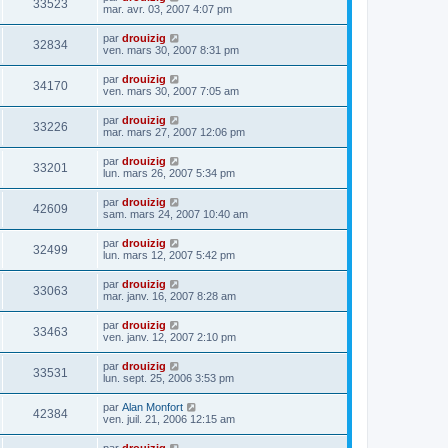
33523
mar. avr. 03, 2007 4:07 pm
par
drouizig
32834
ven. mars 30, 2007 8:31 pm
par
drouizig
34170
ven. mars 30, 2007 7:05 am
par
drouizig
33226
mar. mars 27, 2007 12:06 pm
par
drouizig
33201
lun. mars 26, 2007 5:34 pm
par
drouizig
42609
sam. mars 24, 2007 10:40 am
par
drouizig
32499
lun. mars 12, 2007 5:42 pm
par
drouizig
33063
mar. janv. 16, 2007 8:28 am
par
drouizig
33463
ven. janv. 12, 2007 2:10 pm
par
drouizig
33531
lun. sept. 25, 2006 3:53 pm
par
Alan Monfort
42384
ven. juil. 21, 2006 12:15 am
par
drouizig