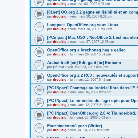
par
drouizig
»
mar. avr. 03, 2007 4:07 pm
[01net] OO.org 2.2 gagne en lisibilité et en comp
par
drouizig
»
ven. mars 30, 2007 8:31 pm
Langpack OpenOffice.org sous Linux
par
drouizig
»
ven. mars 30, 2007 7:03 am
[PCinpact] Mac OSX : NeoOffice 2.1 est mainten
par
drouizig
»
mar. mars 27, 2007 12:06 pm
OpenOffice.org e brezhoneg hag e galleg
par
drouizig
»
lun. mars 26, 2007 5:31 pm
Arabat treiñ [en] Edit gant [br] Embann
par
jañ-mai
»
ven. févr. 23, 2007 6:41 pm
OpenOffice.org 2.2 RC3 : nouveautés et support
par
drouizig
»
lun. mars 12, 2007 5:42 pm
[PC INpact] Chantage au logiciel libre dans l'E.
par
drouizig
»
mar. janv. 16, 2007 8:28 am
[PC INpact] Le ministère de l'agri opte pour Op
par
drouizig
»
ven. janv. 12, 2007 2:10 pm
[PC INpact] OpenOffice.org 2.0.4: Thunderbird, 
par
drouizig
»
lun. sept. 25, 2006 3:53 pm
Evezhiadennoù yezh (Writer)
par
drouizig
»
ven. juil. 14, 2006 8:09 am