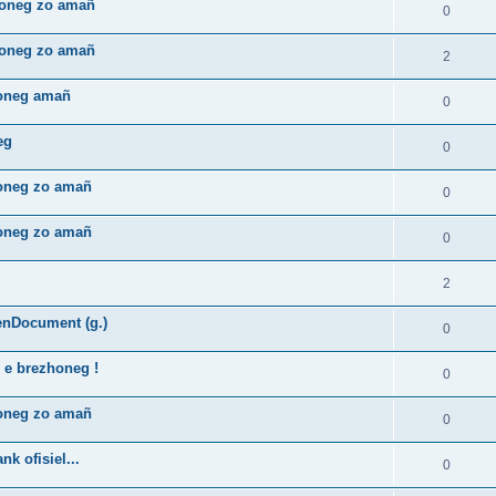
zhoneg zo amañ
0
zhoneg zo amañ
2
honeg amañ
0
eg
0
honeg zo amañ
0
honeg zo amañ
0
2
enDocument (g.)
0
 e brezhoneg !
0
honeg zo amañ
0
k ofisiel...
0