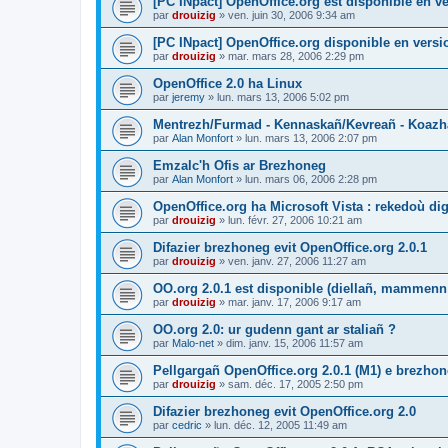
[PC INpact] OpenOffice.org est disponible en ve
par
drouizig
»
ven. juin 30, 2006 9:34 am
[PC INpact] OpenOffice.org disponible en versio
par
drouizig
»
mar. mars 28, 2006 2:29 pm
OpenOffice 2.0 ha Linux
par
jeremy
»
lun. mars 13, 2006 5:02 pm
Mentrezh/Furmad - Kennaskañ/Kevreañ - Koaz
par
Alan Monfort
»
lun. mars 13, 2006 2:07 pm
Emzalc'h Ofis ar Brezhoneg
par
Alan Monfort
»
lun. mars 06, 2006 2:28 pm
OpenOffice.org ha Microsoft Vista : rekedoù dig
par
drouizig
»
lun. févr. 27, 2006 10:21 am
Difazier brezhoneg evit OpenOffice.org 2.0.1
par
drouizig
»
ven. janv. 27, 2006 11:27 am
OO.org 2.0.1 est disponible (diellañ, mammenn
par
drouizig
»
mar. janv. 17, 2006 9:17 am
OO.org 2.0: ur gudenn gant ar staliañ ?
par
Malo-net
»
dim. janv. 15, 2006 11:57 am
Pellgargañ OpenOffice.org 2.0.1 (M1) e brezh
par
drouizig
»
sam. déc. 17, 2005 2:50 pm
Difazier brezhoneg evit OpenOffice.org 2.0
par
cedric
»
lun. déc. 12, 2005 11:49 am