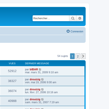
Rechercher
Recherche avancé
Connexion
1
2
Suivant
54 sujets
VUES
DERNIER MESSAGE
par
bIBAR
52912
mar. mars 31, 2009 9:10 am
par
drouizig
38327
ven. mai 19, 2006 9:00 am
par
drouizig
36074
lun. févr. 27, 2006 10:16 am
par
drouizig
40988
sam. mars 31, 2007 7:19 am