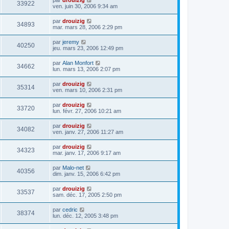
33922
ven. juin 30, 2006 9:34 am
par
drouizig
34893
mar. mars 28, 2006 2:29 pm
par
jeremy
40250
jeu. mars 23, 2006 12:49 pm
par
Alan Monfort
34662
lun. mars 13, 2006 2:07 pm
par
drouizig
35314
ven. mars 10, 2006 2:31 pm
par
drouizig
33720
lun. févr. 27, 2006 10:21 am
par
drouizig
34082
ven. janv. 27, 2006 11:27 am
par
drouizig
34323
mar. janv. 17, 2006 9:17 am
par
Malo-net
40356
dim. janv. 15, 2006 6:42 pm
par
drouizig
33537
sam. déc. 17, 2005 2:50 pm
par
cedric
38374
lun. déc. 12, 2005 3:48 pm