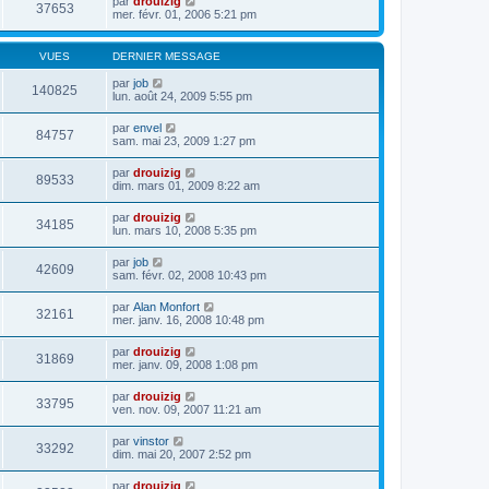
par
drouizig
37653
mer. févr. 01, 2006 5:21 pm
VUES
DERNIER MESSAGE
par
job
140825
lun. août 24, 2009 5:55 pm
par
envel
84757
sam. mai 23, 2009 1:27 pm
par
drouizig
89533
dim. mars 01, 2009 8:22 am
par
drouizig
34185
lun. mars 10, 2008 5:35 pm
par
job
42609
sam. févr. 02, 2008 10:43 pm
par
Alan Monfort
32161
mer. janv. 16, 2008 10:48 pm
par
drouizig
31869
mer. janv. 09, 2008 1:08 pm
par
drouizig
33795
ven. nov. 09, 2007 11:21 am
par
vinstor
33292
dim. mai 20, 2007 2:52 pm
par
drouizig