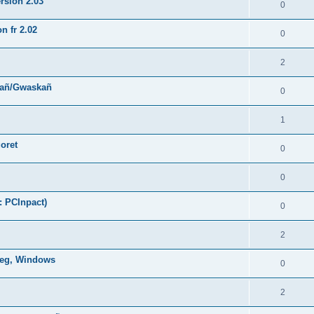
rsion 2.03
0
n fr 2.02
0
2
hañ/Gwaskañ
0
1
oret
0
0
: PCInpact)
0
2
oneg, Windows
0
2