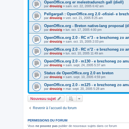
OpenOffice.org er melestradurezh gall (diell)
par
drouizig
»
sam. oct. 22, 2005 6:42 am
Pellgargañ : OpenOffice.org 2.0 -ofisiel- e bre
par
drouizig
»
ven. oct. 21, 2005 8:25 am
OpenOffice.org - Breton native-lang proposal (di
par
drouizig
»
lun. oct. 17, 2005 4:00 pm
OpenOffice.org 2.0 - RC n°3 - e brezhoneg zo am
par
drouizig
»
sam. oct. 15, 2005 2:03 pm
OpenOffice.org 2.0 - RC n°2 - e brezhoneg zo am
par
drouizig
»
lun. oct. 10, 2005 11:49 am
OpenOffice.org 2.0 - m130 - e brezhoneg zo ama
par
drouizig
»
sam. sept. 24, 2005 5:37 am
Status de OpenOffice.org 2.0 en breton
par
drouizig
»
sam. sept. 10, 2005 4:59 pm
OpenOffice.org 2.0 - m125 - e brezhoneg zo am
par
drouizig
»
mar. sept. 20, 2005 5:28 am
Nouveau sujet
Revenir à l’accueil du forum
PERMISSIONS DU FORUM
Vous
ne pouvez pas
publier de nouveaux sujets dans ce forum