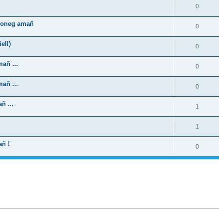
0
zhoneg amañ
0
ell)
0
añ ...
0
añ ...
0
ñ ...
1
1
añ !
0