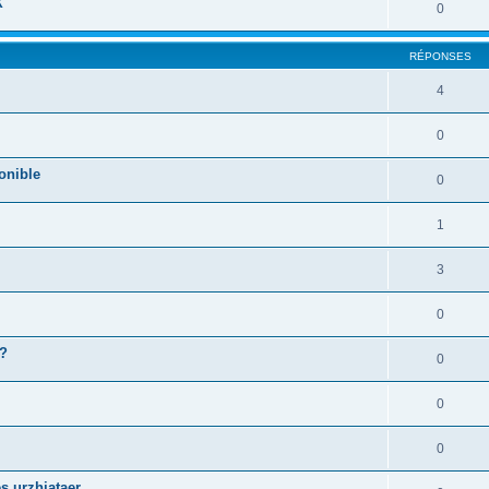
X
0
RÉPONSES
4
0
onible
0
1
3
0
 ?
0
0
0
s urzhiataer