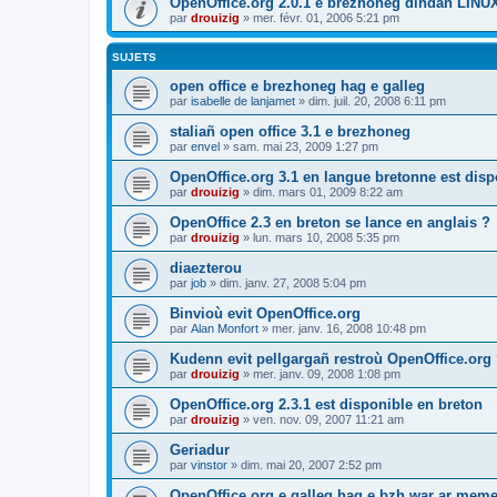
OpenOffice.org 2.0.1 e brezhoneg dindan LINU
par
drouizig
»
mer. févr. 01, 2006 5:21 pm
SUJETS
open office e brezhoneg hag e galleg
par
isabelle de lanjamet
»
dim. juil. 20, 2008 6:11 pm
staliañ open office 3.1 e brezhoneg
par
envel
»
sam. mai 23, 2009 1:27 pm
OpenOffice.org 3.1 en langue bretonne est disp
par
drouizig
»
dim. mars 01, 2009 8:22 am
OpenOffice 2.3 en breton se lance en anglais ?
par
drouizig
»
lun. mars 10, 2008 5:35 pm
diaezterou
par
job
»
dim. janv. 27, 2008 5:04 pm
Binvioù evit OpenOffice.org
par
Alan Monfort
»
mer. janv. 16, 2008 10:48 pm
Kudenn evit pellgargañ restroù OpenOffice.org
par
drouizig
»
mer. janv. 09, 2008 1:08 pm
OpenOffice.org 2.3.1 est disponible en breton
par
drouizig
»
ven. nov. 09, 2007 11:21 am
Geriadur
par
vinstor
»
dim. mai 20, 2007 2:52 pm
OpenOffice.org e galleg hag e bzh war ar meme