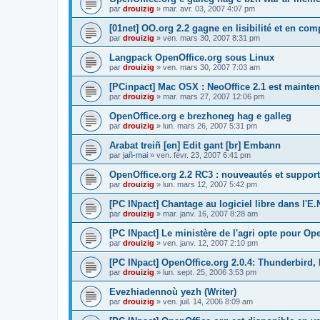
par
drouizig
»
mar. avr. 03, 2007 4:07 pm
[01net] OO.org 2.2 gagne en lisibilité et en comp
par
drouizig
»
ven. mars 30, 2007 8:31 pm
Langpack OpenOffice.org sous Linux
par
drouizig
»
ven. mars 30, 2007 7:03 am
[PCinpact] Mac OSX : NeoOffice 2.1 est mainten
par
drouizig
»
mar. mars 27, 2007 12:06 pm
OpenOffice.org e brezhoneg hag e galleg
par
drouizig
»
lun. mars 26, 2007 5:31 pm
Arabat treiñ [en] Edit gant [br] Embann
par
jañ-mai
»
ven. févr. 23, 2007 6:41 pm
OpenOffice.org 2.2 RC3 : nouveautés et support
par
drouizig
»
lun. mars 12, 2007 5:42 pm
[PC INpact] Chantage au logiciel libre dans l'E.
par
drouizig
»
mar. janv. 16, 2007 8:28 am
[PC INpact] Le ministère de l'agri opte pour Op
par
drouizig
»
ven. janv. 12, 2007 2:10 pm
[PC INpact] OpenOffice.org 2.0.4: Thunderbird, 
par
drouizig
»
lun. sept. 25, 2006 3:53 pm
Evezhiadennoù yezh (Writer)
par
drouizig
»
ven. juil. 14, 2006 8:09 am