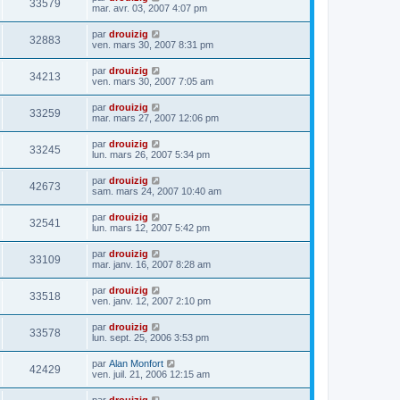
33579
mar. avr. 03, 2007 4:07 pm
par
drouizig
32883
ven. mars 30, 2007 8:31 pm
par
drouizig
34213
ven. mars 30, 2007 7:05 am
par
drouizig
33259
mar. mars 27, 2007 12:06 pm
par
drouizig
33245
lun. mars 26, 2007 5:34 pm
par
drouizig
42673
sam. mars 24, 2007 10:40 am
par
drouizig
32541
lun. mars 12, 2007 5:42 pm
par
drouizig
33109
mar. janv. 16, 2007 8:28 am
par
drouizig
33518
ven. janv. 12, 2007 2:10 pm
par
drouizig
33578
lun. sept. 25, 2006 3:53 pm
par
Alan Monfort
42429
ven. juil. 21, 2006 12:15 am
par
drouizig