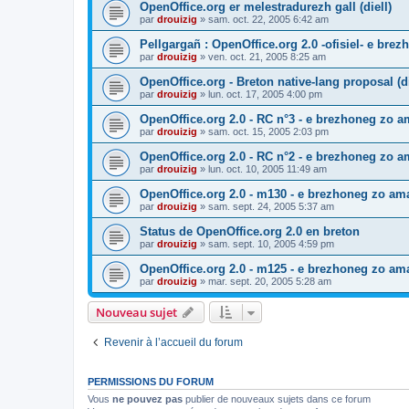
OpenOffice.org er melestradurezh gall (diell)
par
drouizig
»
sam. oct. 22, 2005 6:42 am
Pellgargañ : OpenOffice.org 2.0 -ofisiel- e bre
par
drouizig
»
ven. oct. 21, 2005 8:25 am
OpenOffice.org - Breton native-lang proposal (di
par
drouizig
»
lun. oct. 17, 2005 4:00 pm
OpenOffice.org 2.0 - RC n°3 - e brezhoneg zo am
par
drouizig
»
sam. oct. 15, 2005 2:03 pm
OpenOffice.org 2.0 - RC n°2 - e brezhoneg zo am
par
drouizig
»
lun. oct. 10, 2005 11:49 am
OpenOffice.org 2.0 - m130 - e brezhoneg zo ama
par
drouizig
»
sam. sept. 24, 2005 5:37 am
Status de OpenOffice.org 2.0 en breton
par
drouizig
»
sam. sept. 10, 2005 4:59 pm
OpenOffice.org 2.0 - m125 - e brezhoneg zo am
par
drouizig
»
mar. sept. 20, 2005 5:28 am
Nouveau sujet
Revenir à l’accueil du forum
PERMISSIONS DU FORUM
Vous
ne pouvez pas
publier de nouveaux sujets dans ce forum