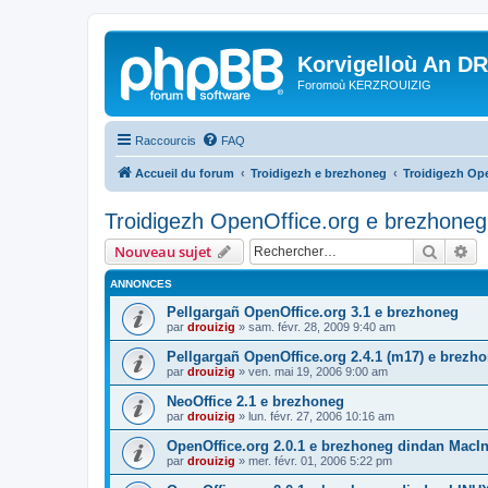
Korvigelloù An D
Foromoù KERZROUIZIG
Raccourcis
FAQ
Accueil du forum
Troidigezh e brezhoneg
Troidigezh Ope
Troidigezh OpenOffice.org e brezhoneg 
Recher
Re
Nouveau sujet
ANNONCES
Pellgargañ OpenOffice.org 3.1 e brezhoneg
par
drouizig
»
sam. févr. 28, 2009 9:40 am
Pellgargañ OpenOffice.org 2.4.1 (m17) e brez
par
drouizig
»
ven. mai 19, 2006 9:00 am
NeoOffice 2.1 e brezhoneg
par
drouizig
»
lun. févr. 27, 2006 10:16 am
OpenOffice.org 2.0.1 e brezhoneg dindan MacI
par
drouizig
»
mer. févr. 01, 2006 5:22 pm