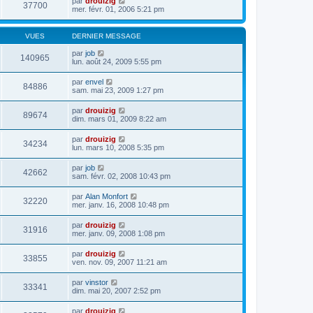
par
drouizig
37700
mer. févr. 01, 2006 5:21 pm
VUES
DERNIER MESSAGE
par
job
140965
lun. août 24, 2009 5:55 pm
par
envel
84886
sam. mai 23, 2009 1:27 pm
par
drouizig
89674
dim. mars 01, 2009 8:22 am
par
drouizig
34234
lun. mars 10, 2008 5:35 pm
par
job
42662
sam. févr. 02, 2008 10:43 pm
par
Alan Monfort
32220
mer. janv. 16, 2008 10:48 pm
par
drouizig
31916
mer. janv. 09, 2008 1:08 pm
par
drouizig
33855
ven. nov. 09, 2007 11:21 am
par
vinstor
33341
dim. mai 20, 2007 2:52 pm
par
drouizig