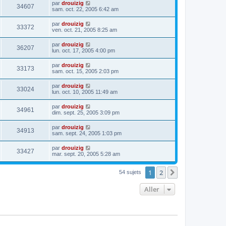
par
drouizig
34607
sam. oct. 22, 2005 6:42 am
par
drouizig
33372
ven. oct. 21, 2005 8:25 am
par
drouizig
36207
lun. oct. 17, 2005 4:00 pm
par
drouizig
33173
sam. oct. 15, 2005 2:03 pm
par
drouizig
33024
lun. oct. 10, 2005 11:49 am
par
drouizig
34961
dim. sept. 25, 2005 3:09 pm
par
drouizig
34913
sam. sept. 24, 2005 1:03 pm
par
drouizig
33427
mar. sept. 20, 2005 5:28 am
1
2
Suivant
54 sujets
Aller