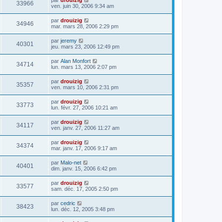
33966
ven. juin 30, 2006 9:34 am
par
drouizig
34946
mar. mars 28, 2006 2:29 pm
par
jeremy
40301
jeu. mars 23, 2006 12:49 pm
par
Alan Monfort
34714
lun. mars 13, 2006 2:07 pm
par
drouizig
35357
ven. mars 10, 2006 2:31 pm
par
drouizig
33773
lun. févr. 27, 2006 10:21 am
par
drouizig
34117
ven. janv. 27, 2006 11:27 am
par
drouizig
34374
mar. janv. 17, 2006 9:17 am
par
Malo-net
40401
dim. janv. 15, 2006 6:42 pm
par
drouizig
33577
sam. déc. 17, 2005 2:50 pm
par
cedric
38423
lun. déc. 12, 2005 3:48 pm