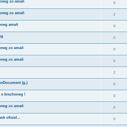
zhoneg zo amañ
0
zhoneg zo amañ
2
honeg amañ
0
eg
0
honeg zo amañ
0
honeg zo amañ
0
2
enDocument (g.)
0
 e brezhoneg !
0
honeg zo amañ
0
k ofisiel...
0