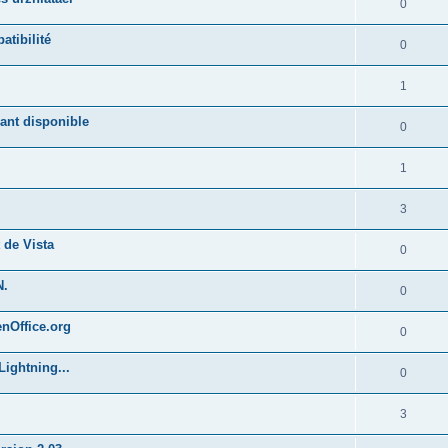
0
atibilité
0
1
ant disponible
0
1
3
 de Vista
0
N.
0
enOffice.org
0
Lightning...
0
3