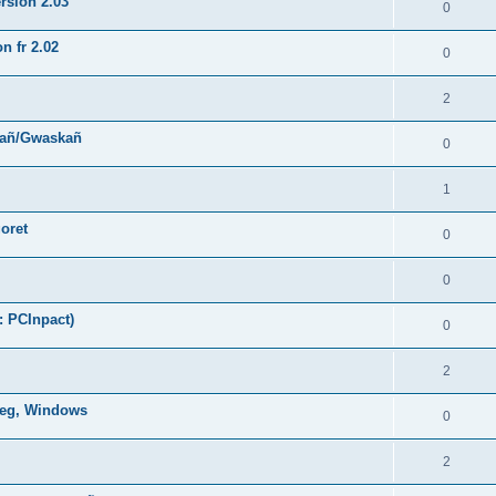
rsion 2.03
0
n fr 2.02
0
2
hañ/Gwaskañ
0
1
oret
0
0
: PCInpact)
0
2
oneg, Windows
0
2