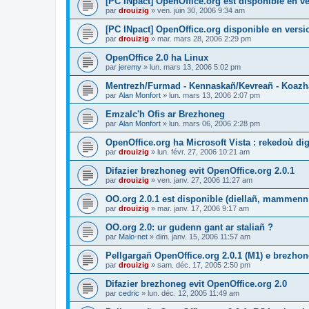
[PC INpact] OpenOffice.org est disponible en ve
par
drouizig
»
ven. juin 30, 2006 9:34 am
[PC INpact] OpenOffice.org disponible en versio
par
drouizig
»
mar. mars 28, 2006 2:29 pm
OpenOffice 2.0 ha Linux
par
jeremy
»
lun. mars 13, 2006 5:02 pm
Mentrezh/Furmad - Kennaskañ/Kevreañ - Koaz
par
Alan Monfort
»
lun. mars 13, 2006 2:07 pm
Emzalc'h Ofis ar Brezhoneg
par
Alan Monfort
»
lun. mars 06, 2006 2:28 pm
OpenOffice.org ha Microsoft Vista : rekedoù dig
par
drouizig
»
lun. févr. 27, 2006 10:21 am
Difazier brezhoneg evit OpenOffice.org 2.0.1
par
drouizig
»
ven. janv. 27, 2006 11:27 am
OO.org 2.0.1 est disponible (diellañ, mammenn
par
drouizig
»
mar. janv. 17, 2006 9:17 am
OO.org 2.0: ur gudenn gant ar staliañ ?
par
Malo-net
»
dim. janv. 15, 2006 11:57 am
Pellgargañ OpenOffice.org 2.0.1 (M1) e brezh
par
drouizig
»
sam. déc. 17, 2005 2:50 pm
Difazier brezhoneg evit OpenOffice.org 2.0
par
cedric
»
lun. déc. 12, 2005 11:49 am