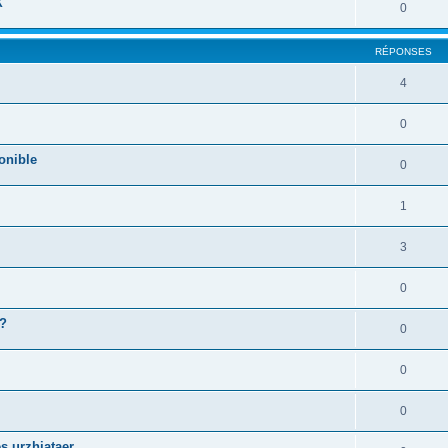
X
0
RÉPONSES
4
0
onible
0
1
3
0
 ?
0
0
0
s urzhiataer