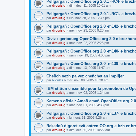
Pellgargañ : OpenOffice.org 2.0.1 -RC4- e bre
par
drouizig
»
dim. déc. 11, 2005 10:01 am
Pellgargañ : OpenOffice.org 2.0.1 -RC1- e bre
par
drouizig
»
lun. nov. 28, 2005 12:47 pm
Pellgargañ : OpenOffice.org 2.0 -m142- e brez
par
drouizig
»
mer. nov. 23, 2005 9:28 am
Diviz : geriaoueg OpenOffice.org 2.0 e brezhon
par
drouizig
»
mar. nov. 22, 2005 2:23 pm
Pellgargañ : OpenOffice.org 2.0 -m140- e brez
par
drouizig
»
sam. nov. 19, 2005 4:06 pm
Pellgargañ : OpenOffice.org 2.0 -m139- e brez
par
drouizig
»
dim. nov. 13, 2005 11:47 am
Cheñch yezh pa vez cheñchet an implijer
par
Nicolas
»
mar. nov. 08, 2005 10:28 am
IBM et Sun ensemble pour la promotion de Op
par
drouizig
»
mer. nov. 02, 2005 1:24 pm
Kemenn ofisiel: Amañ emañ OpenOffice.org 2.0
par
drouizig
»
mar. nov. 01, 2005 4:33 pm
Pellgargañ : OpenOffice.org 2.0 -m137- e brez
par
drouizig
»
lun. oct. 31, 2005 9:26 am
Rekedoù digoret evit aotren OO.org e bzh er bran
par
drouizig
»
dim. oct. 30, 2005 10:22 am