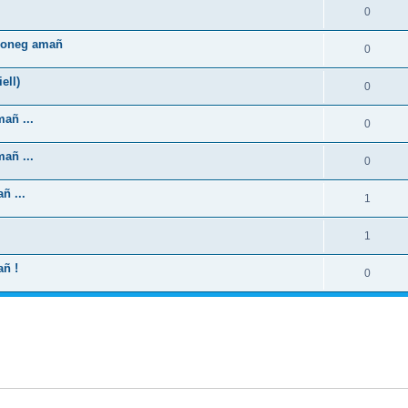
0
zhoneg amañ
0
ell)
0
añ ...
0
añ ...
0
ñ ...
1
1
añ !
0