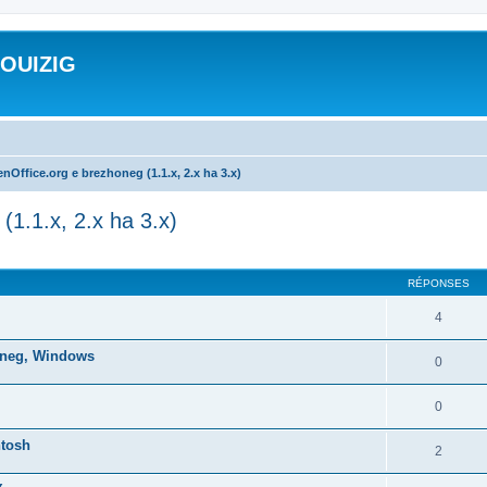
ROUIZIG
nOffice.org e brezhoneg (1.1.x, 2.x ha 3.x)
(1.1.x, 2.x ha 3.x)
cher
cherche avancée
RÉPONSES
4
honeg, Windows
0
0
ntosh
2