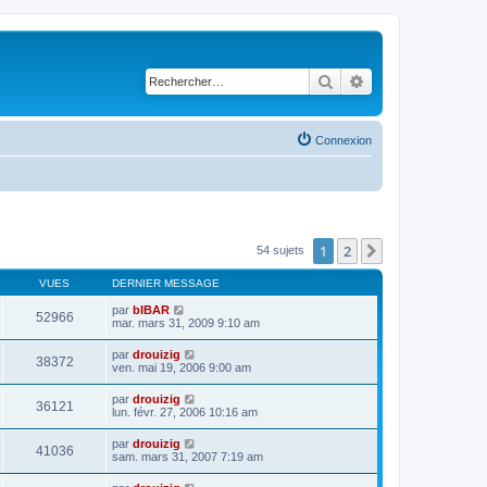
Rechercher
Recherche avancé
Connexion
1
2
Suivant
54 sujets
VUES
DERNIER MESSAGE
par
bIBAR
52966
mar. mars 31, 2009 9:10 am
par
drouizig
38372
ven. mai 19, 2006 9:00 am
par
drouizig
36121
lun. févr. 27, 2006 10:16 am
par
drouizig
41036
sam. mars 31, 2007 7:19 am