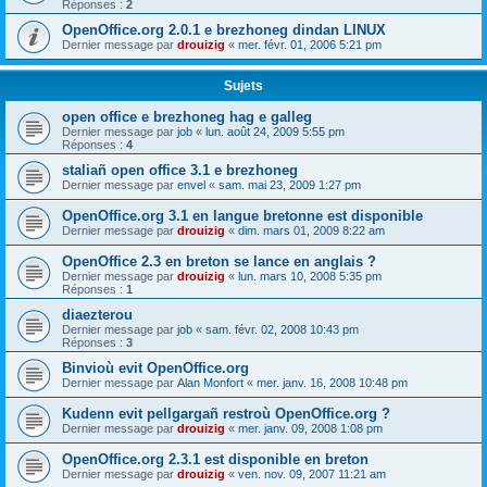
Réponses :
2
OpenOffice.org 2.0.1 e brezhoneg dindan LINUX
Dernier message par
drouizig
«
mer. févr. 01, 2006 5:21 pm
Sujets
open office e brezhoneg hag e galleg
Dernier message par
job
«
lun. août 24, 2009 5:55 pm
Réponses :
4
staliañ open office 3.1 e brezhoneg
Dernier message par
envel
«
sam. mai 23, 2009 1:27 pm
OpenOffice.org 3.1 en langue bretonne est disponible
Dernier message par
drouizig
«
dim. mars 01, 2009 8:22 am
OpenOffice 2.3 en breton se lance en anglais ?
Dernier message par
drouizig
«
lun. mars 10, 2008 5:35 pm
Réponses :
1
diaezterou
Dernier message par
job
«
sam. févr. 02, 2008 10:43 pm
Réponses :
3
Binvioù evit OpenOffice.org
Dernier message par
Alan Monfort
«
mer. janv. 16, 2008 10:48 pm
Kudenn evit pellgargañ restroù OpenOffice.org ?
Dernier message par
drouizig
«
mer. janv. 09, 2008 1:08 pm
OpenOffice.org 2.3.1 est disponible en breton
Dernier message par
drouizig
«
ven. nov. 09, 2007 11:21 am