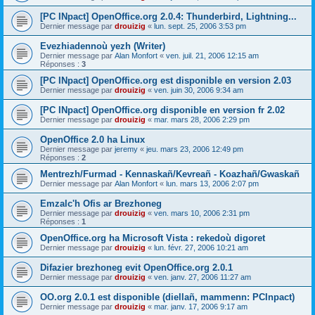
[PC INpact] OpenOffice.org 2.0.4: Thunderbird, Lightning...
Dernier message par
drouizig
«
lun. sept. 25, 2006 3:53 pm
Evezhiadennoù yezh (Writer)
Dernier message par
Alan Monfort
«
ven. juil. 21, 2006 12:15 am
Réponses :
3
[PC INpact] OpenOffice.org est disponible en version 2.03
Dernier message par
drouizig
«
ven. juin 30, 2006 9:34 am
[PC INpact] OpenOffice.org disponible en version fr 2.02
Dernier message par
drouizig
«
mar. mars 28, 2006 2:29 pm
OpenOffice 2.0 ha Linux
Dernier message par
jeremy
«
jeu. mars 23, 2006 12:49 pm
Réponses :
2
Mentrezh/Furmad - Kennaskañ/Kevreañ - Koazhañ/Gwaskañ
Dernier message par
Alan Monfort
«
lun. mars 13, 2006 2:07 pm
Emzalc'h Ofis ar Brezhoneg
Dernier message par
drouizig
«
ven. mars 10, 2006 2:31 pm
Réponses :
1
OpenOffice.org ha Microsoft Vista : rekedoù digoret
Dernier message par
drouizig
«
lun. févr. 27, 2006 10:21 am
Difazier brezhoneg evit OpenOffice.org 2.0.1
Dernier message par
drouizig
«
ven. janv. 27, 2006 11:27 am
OO.org 2.0.1 est disponible (diellañ, mammenn: PCInpact)
Dernier message par
drouizig
«
mar. janv. 17, 2006 9:17 am