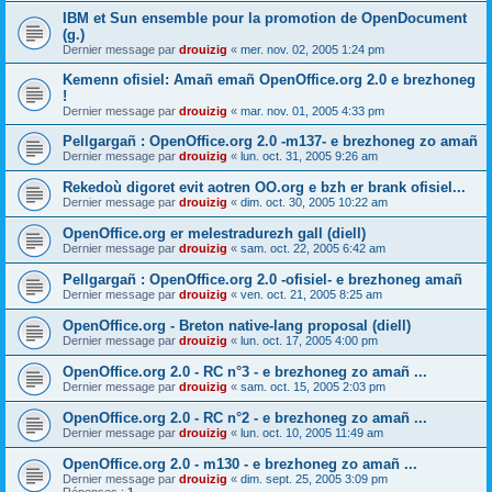
IBM et Sun ensemble pour la promotion de OpenDocument
(g.)
Dernier message par
drouizig
«
mer. nov. 02, 2005 1:24 pm
Kemenn ofisiel: Amañ emañ OpenOffice.org 2.0 e brezhoneg
!
Dernier message par
drouizig
«
mar. nov. 01, 2005 4:33 pm
Pellgargañ : OpenOffice.org 2.0 -m137- e brezhoneg zo amañ
Dernier message par
drouizig
«
lun. oct. 31, 2005 9:26 am
Rekedoù digoret evit aotren OO.org e bzh er brank ofisiel...
Dernier message par
drouizig
«
dim. oct. 30, 2005 10:22 am
OpenOffice.org er melestradurezh gall (diell)
Dernier message par
drouizig
«
sam. oct. 22, 2005 6:42 am
Pellgargañ : OpenOffice.org 2.0 -ofisiel- e brezhoneg amañ
Dernier message par
drouizig
«
ven. oct. 21, 2005 8:25 am
OpenOffice.org - Breton native-lang proposal (diell)
Dernier message par
drouizig
«
lun. oct. 17, 2005 4:00 pm
OpenOffice.org 2.0 - RC n°3 - e brezhoneg zo amañ ...
Dernier message par
drouizig
«
sam. oct. 15, 2005 2:03 pm
OpenOffice.org 2.0 - RC n°2 - e brezhoneg zo amañ ...
Dernier message par
drouizig
«
lun. oct. 10, 2005 11:49 am
OpenOffice.org 2.0 - m130 - e brezhoneg zo amañ ...
Dernier message par
drouizig
«
dim. sept. 25, 2005 3:09 pm