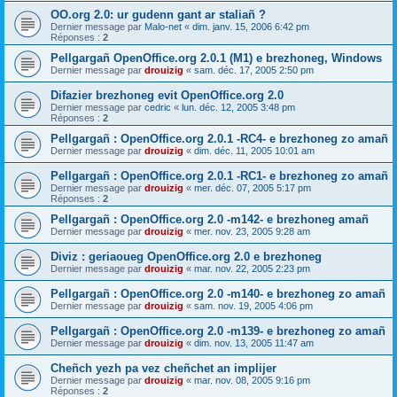
OO.org 2.0: ur gudenn gant ar staliañ ?
Dernier message par
Malo-net
«
dim. janv. 15, 2006 6:42 pm
Réponses :
2
Pellgargañ OpenOffice.org 2.0.1 (M1) e brezhoneg, Windows
Dernier message par
drouizig
«
sam. déc. 17, 2005 2:50 pm
Difazier brezhoneg evit OpenOffice.org 2.0
Dernier message par
cedric
«
lun. déc. 12, 2005 3:48 pm
Réponses :
2
Pellgargañ : OpenOffice.org 2.0.1 -RC4- e brezhoneg zo amañ
Dernier message par
drouizig
«
dim. déc. 11, 2005 10:01 am
Pellgargañ : OpenOffice.org 2.0.1 -RC1- e brezhoneg zo amañ
Dernier message par
drouizig
«
mer. déc. 07, 2005 5:17 pm
Réponses :
2
Pellgargañ : OpenOffice.org 2.0 -m142- e brezhoneg amañ
Dernier message par
drouizig
«
mer. nov. 23, 2005 9:28 am
Diviz : geriaoueg OpenOffice.org 2.0 e brezhoneg
Dernier message par
drouizig
«
mar. nov. 22, 2005 2:23 pm
Pellgargañ : OpenOffice.org 2.0 -m140- e brezhoneg zo amañ
Dernier message par
drouizig
«
sam. nov. 19, 2005 4:06 pm
Pellgargañ : OpenOffice.org 2.0 -m139- e brezhoneg zo amañ
Dernier message par
drouizig
«
dim. nov. 13, 2005 11:47 am
Cheñch yezh pa vez cheñchet an implijer
Dernier message par
drouizig
«
mar. nov. 08, 2005 9:16 pm
Réponses :
2