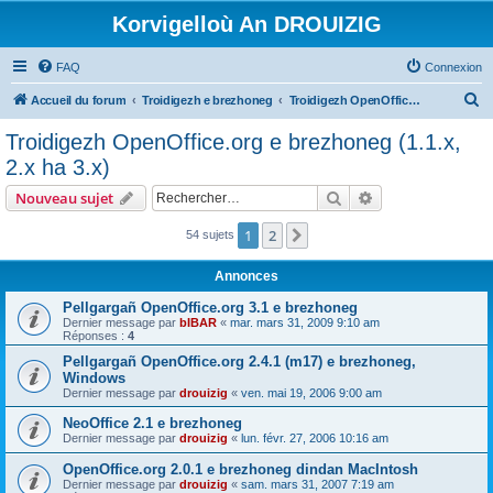
Korvigelloù An DROUIZIG
FAQ
Connexion
R
Accueil du forum
Troidigezh e brezhoneg
Troidigezh OpenOffice.org e brezhoneg (1.1.x, 2.x ha 3.x)
e
Troidigezh OpenOffice.org e brezhoneg (1.1.x,
c
2.x ha 3.x)
h
Rechercher
Recherche avanc
Nouveau sujet
e
r
1
2
Suivant
54 sujets
c
Annonces
h
Pellgargañ OpenOffice.org 3.1 e brezhoneg
e
Dernier message par
bIBAR
«
mar. mars 31, 2009 9:10 am
Réponses :
4
r
Pellgargañ OpenOffice.org 2.4.1 (m17) e brezhoneg,
Windows
Dernier message par
drouizig
«
ven. mai 19, 2006 9:00 am
NeoOffice 2.1 e brezhoneg
Dernier message par
drouizig
«
lun. févr. 27, 2006 10:16 am
OpenOffice.org 2.0.1 e brezhoneg dindan MacIntosh
Dernier message par
drouizig
«
sam. mars 31, 2007 7:19 am