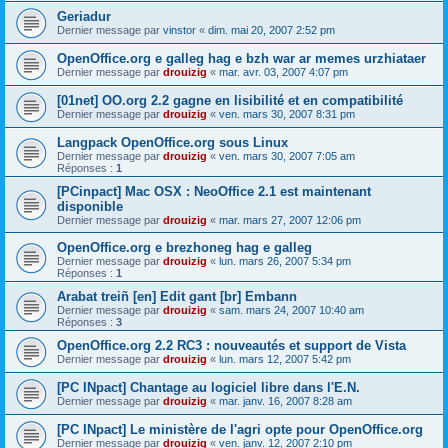
Geriadur
Dernier message par
vinstor
«
dim. mai 20, 2007 2:52 pm
OpenOffice.org e galleg hag e bzh war ar memes urzhiataer
Dernier message par
drouizig
«
mar. avr. 03, 2007 4:07 pm
[01net] OO.org 2.2 gagne en lisibilité et en compatibilité
Dernier message par
drouizig
«
ven. mars 30, 2007 8:31 pm
Langpack OpenOffice.org sous Linux
Dernier message par
drouizig
«
ven. mars 30, 2007 7:05 am
Réponses :
1
[PCinpact] Mac OSX : NeoOffice 2.1 est maintenant
disponible
Dernier message par
drouizig
«
mar. mars 27, 2007 12:06 pm
OpenOffice.org e brezhoneg hag e galleg
Dernier message par
drouizig
«
lun. mars 26, 2007 5:34 pm
Réponses :
1
Arabat treiñ [en] Edit gant [br] Embann
Dernier message par
drouizig
«
sam. mars 24, 2007 10:40 am
Réponses :
3
OpenOffice.org 2.2 RC3 : nouveautés et support de Vista
Dernier message par
drouizig
«
lun. mars 12, 2007 5:42 pm
[PC INpact] Chantage au logiciel libre dans l'E.N.
Dernier message par
drouizig
«
mar. janv. 16, 2007 8:28 am
[PC INpact] Le ministère de l'agri opte pour OpenOffice.org
Dernier message par
drouizig
«
ven. janv. 12, 2007 2:10 pm