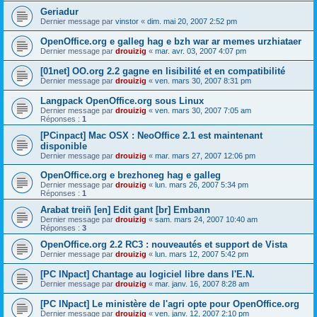
Geriadur
Dernier message par
vinstor
«
dim. mai 20, 2007 2:52 pm
OpenOffice.org e galleg hag e bzh war ar memes urzhiataer
Dernier message par
drouizig
«
mar. avr. 03, 2007 4:07 pm
[01net] OO.org 2.2 gagne en lisibilité et en compatibilité
Dernier message par
drouizig
«
ven. mars 30, 2007 8:31 pm
Langpack OpenOffice.org sous Linux
Dernier message par
drouizig
«
ven. mars 30, 2007 7:05 am
Réponses :
1
[PCinpact] Mac OSX : NeoOffice 2.1 est maintenant
disponible
Dernier message par
drouizig
«
mar. mars 27, 2007 12:06 pm
OpenOffice.org e brezhoneg hag e galleg
Dernier message par
drouizig
«
lun. mars 26, 2007 5:34 pm
Réponses :
1
Arabat treiñ [en] Edit gant [br] Embann
Dernier message par
drouizig
«
sam. mars 24, 2007 10:40 am
Réponses :
3
OpenOffice.org 2.2 RC3 : nouveautés et support de Vista
Dernier message par
drouizig
«
lun. mars 12, 2007 5:42 pm
[PC INpact] Chantage au logiciel libre dans l'E.N.
Dernier message par
drouizig
«
mar. janv. 16, 2007 8:28 am
[PC INpact] Le ministère de l'agri opte pour OpenOffice.org
Dernier message par
drouizig
«
ven. janv. 12, 2007 2:10 pm