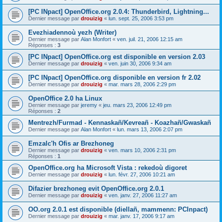
[PC INpact] OpenOffice.org 2.0.4: Thunderbird, Lightning...
Dernier message par
drouizig
«
lun. sept. 25, 2006 3:53 pm
Evezhiadennoù yezh (Writer)
Dernier message par
Alan Monfort
«
ven. juil. 21, 2006 12:15 am
Réponses :
3
[PC INpact] OpenOffice.org est disponible en version 2.03
Dernier message par
drouizig
«
ven. juin 30, 2006 9:34 am
[PC INpact] OpenOffice.org disponible en version fr 2.02
Dernier message par
drouizig
«
mar. mars 28, 2006 2:29 pm
OpenOffice 2.0 ha Linux
Dernier message par
jeremy
«
jeu. mars 23, 2006 12:49 pm
Réponses :
2
Mentrezh/Furmad - Kennaskañ/Kevreañ - Koazhañ/Gwaskañ
Dernier message par
Alan Monfort
«
lun. mars 13, 2006 2:07 pm
Emzalc'h Ofis ar Brezhoneg
Dernier message par
drouizig
«
ven. mars 10, 2006 2:31 pm
Réponses :
1
OpenOffice.org ha Microsoft Vista : rekedoù digoret
Dernier message par
drouizig
«
lun. févr. 27, 2006 10:21 am
Difazier brezhoneg evit OpenOffice.org 2.0.1
Dernier message par
drouizig
«
ven. janv. 27, 2006 11:27 am
OO.org 2.0.1 est disponible (diellañ, mammenn: PCInpact)
Dernier message par
drouizig
«
mar. janv. 17, 2006 9:17 am