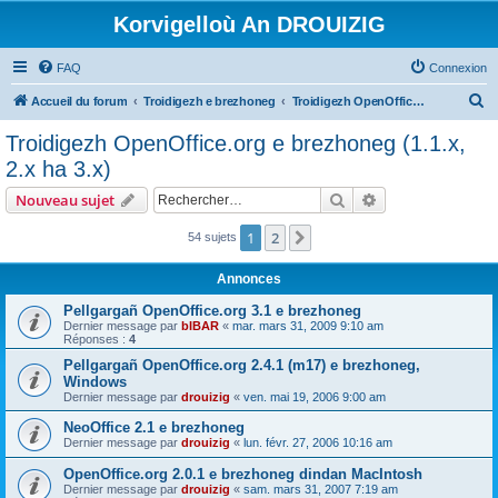
Korvigelloù An DROUIZIG
FAQ
Connexion
R
Accueil du forum
Troidigezh e brezhoneg
Troidigezh OpenOffice.org e brezhoneg (1.1.x, 2.x ha 3.x)
e
Troidigezh OpenOffice.org e brezhoneg (1.1.x,
c
2.x ha 3.x)
h
Rechercher
Recherche avanc
Nouveau sujet
e
r
1
2
Suivant
54 sujets
c
Annonces
h
Pellgargañ OpenOffice.org 3.1 e brezhoneg
e
Dernier message par
bIBAR
«
mar. mars 31, 2009 9:10 am
Réponses :
4
r
Pellgargañ OpenOffice.org 2.4.1 (m17) e brezhoneg,
Windows
Dernier message par
drouizig
«
ven. mai 19, 2006 9:00 am
NeoOffice 2.1 e brezhoneg
Dernier message par
drouizig
«
lun. févr. 27, 2006 10:16 am
OpenOffice.org 2.0.1 e brezhoneg dindan MacIntosh
Dernier message par
drouizig
«
sam. mars 31, 2007 7:19 am