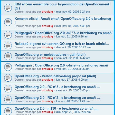
IBM et Sun ensemble pour la promotion de OpenDocument
(g.)
Dernier message par
drouizig
«
mer. nov. 02, 2005 1:24 pm
Kemenn ofisiel: Amañ emañ OpenOffice.org 2.0 e brezhoneg
!
Dernier message par
drouizig
«
mar. nov. 01, 2005 4:33 pm
Pellgargañ : OpenOffice.org 2.0 -m137- e brezhoneg zo amañ
Dernier message par
drouizig
«
lun. oct. 31, 2005 9:26 am
Rekedoù digoret evit aotren OO.org e bzh er brank ofisiel...
Dernier message par
drouizig
«
dim. oct. 30, 2005 10:22 am
OpenOffice.org er melestradurezh gall (diell)
Dernier message par
drouizig
«
sam. oct. 22, 2005 6:42 am
Pellgargañ : OpenOffice.org 2.0 -ofisiel- e brezhoneg amañ
Dernier message par
drouizig
«
ven. oct. 21, 2005 8:25 am
OpenOffice.org - Breton native-lang proposal (diell)
Dernier message par
drouizig
«
lun. oct. 17, 2005 4:00 pm
OpenOffice.org 2.0 - RC n°3 - e brezhoneg zo amañ ...
Dernier message par
drouizig
«
sam. oct. 15, 2005 2:03 pm
OpenOffice.org 2.0 - RC n°2 - e brezhoneg zo amañ ...
Dernier message par
drouizig
«
lun. oct. 10, 2005 11:49 am
OpenOffice.org 2.0 - m130 - e brezhoneg zo amañ ...
Dernier message par
drouizig
«
dim. sept. 25, 2005 3:09 pm