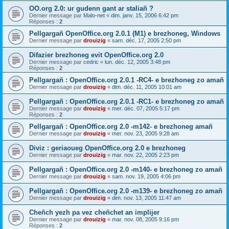
OO.org 2.0: ur gudenn gant ar staliañ ?
Dernier message par
Malo-net
«
dim. janv. 15, 2006 6:42 pm
Réponses :
2
Pellgargañ OpenOffice.org 2.0.1 (M1) e brezhoneg, Windows
Dernier message par
drouizig
«
sam. déc. 17, 2005 2:50 pm
Difazier brezhoneg evit OpenOffice.org 2.0
Dernier message par
cedric
«
lun. déc. 12, 2005 3:48 pm
Réponses :
2
Pellgargañ : OpenOffice.org 2.0.1 -RC4- e brezhoneg zo amañ
Dernier message par
drouizig
«
dim. déc. 11, 2005 10:01 am
Pellgargañ : OpenOffice.org 2.0.1 -RC1- e brezhoneg zo amañ
Dernier message par
drouizig
«
mer. déc. 07, 2005 5:17 pm
Réponses :
2
Pellgargañ : OpenOffice.org 2.0 -m142- e brezhoneg amañ
Dernier message par
drouizig
«
mer. nov. 23, 2005 9:28 am
Diviz : geriaoueg OpenOffice.org 2.0 e brezhoneg
Dernier message par
drouizig
«
mar. nov. 22, 2005 2:23 pm
Pellgargañ : OpenOffice.org 2.0 -m140- e brezhoneg zo amañ
Dernier message par
drouizig
«
sam. nov. 19, 2005 4:06 pm
Pellgargañ : OpenOffice.org 2.0 -m139- e brezhoneg zo amañ
Dernier message par
drouizig
«
dim. nov. 13, 2005 11:47 am
Cheñch yezh pa vez cheñchet an implijer
Dernier message par
drouizig
«
mar. nov. 08, 2005 9:16 pm
Réponses :
2