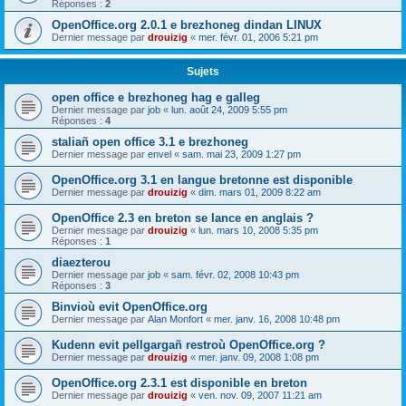
Réponses :
2
OpenOffice.org 2.0.1 e brezhoneg dindan LINUX
Dernier message par
drouizig
«
mer. févr. 01, 2006 5:21 pm
Sujets
open office e brezhoneg hag e galleg
Dernier message par
job
«
lun. août 24, 2009 5:55 pm
Réponses :
4
staliañ open office 3.1 e brezhoneg
Dernier message par
envel
«
sam. mai 23, 2009 1:27 pm
OpenOffice.org 3.1 en langue bretonne est disponible
Dernier message par
drouizig
«
dim. mars 01, 2009 8:22 am
OpenOffice 2.3 en breton se lance en anglais ?
Dernier message par
drouizig
«
lun. mars 10, 2008 5:35 pm
Réponses :
1
diaezterou
Dernier message par
job
«
sam. févr. 02, 2008 10:43 pm
Réponses :
3
Binvioù evit OpenOffice.org
Dernier message par
Alan Monfort
«
mer. janv. 16, 2008 10:48 pm
Kudenn evit pellgargañ restroù OpenOffice.org ?
Dernier message par
drouizig
«
mer. janv. 09, 2008 1:08 pm
OpenOffice.org 2.3.1 est disponible en breton
Dernier message par
drouizig
«
ven. nov. 09, 2007 11:21 am