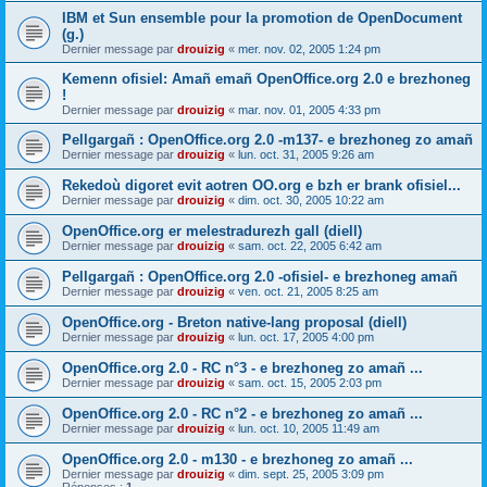
IBM et Sun ensemble pour la promotion de OpenDocument
(g.)
Dernier message par
drouizig
«
mer. nov. 02, 2005 1:24 pm
Kemenn ofisiel: Amañ emañ OpenOffice.org 2.0 e brezhoneg
!
Dernier message par
drouizig
«
mar. nov. 01, 2005 4:33 pm
Pellgargañ : OpenOffice.org 2.0 -m137- e brezhoneg zo amañ
Dernier message par
drouizig
«
lun. oct. 31, 2005 9:26 am
Rekedoù digoret evit aotren OO.org e bzh er brank ofisiel...
Dernier message par
drouizig
«
dim. oct. 30, 2005 10:22 am
OpenOffice.org er melestradurezh gall (diell)
Dernier message par
drouizig
«
sam. oct. 22, 2005 6:42 am
Pellgargañ : OpenOffice.org 2.0 -ofisiel- e brezhoneg amañ
Dernier message par
drouizig
«
ven. oct. 21, 2005 8:25 am
OpenOffice.org - Breton native-lang proposal (diell)
Dernier message par
drouizig
«
lun. oct. 17, 2005 4:00 pm
OpenOffice.org 2.0 - RC n°3 - e brezhoneg zo amañ ...
Dernier message par
drouizig
«
sam. oct. 15, 2005 2:03 pm
OpenOffice.org 2.0 - RC n°2 - e brezhoneg zo amañ ...
Dernier message par
drouizig
«
lun. oct. 10, 2005 11:49 am
OpenOffice.org 2.0 - m130 - e brezhoneg zo amañ ...
Dernier message par
drouizig
«
dim. sept. 25, 2005 3:09 pm