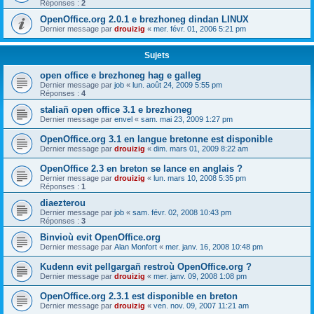
Réponses :
2
OpenOffice.org 2.0.1 e brezhoneg dindan LINUX
Dernier message par
drouizig
«
mer. févr. 01, 2006 5:21 pm
Sujets
open office e brezhoneg hag e galleg
Dernier message par
job
«
lun. août 24, 2009 5:55 pm
Réponses :
4
staliañ open office 3.1 e brezhoneg
Dernier message par
envel
«
sam. mai 23, 2009 1:27 pm
OpenOffice.org 3.1 en langue bretonne est disponible
Dernier message par
drouizig
«
dim. mars 01, 2009 8:22 am
OpenOffice 2.3 en breton se lance en anglais ?
Dernier message par
drouizig
«
lun. mars 10, 2008 5:35 pm
Réponses :
1
diaezterou
Dernier message par
job
«
sam. févr. 02, 2008 10:43 pm
Réponses :
3
Binvioù evit OpenOffice.org
Dernier message par
Alan Monfort
«
mer. janv. 16, 2008 10:48 pm
Kudenn evit pellgargañ restroù OpenOffice.org ?
Dernier message par
drouizig
«
mer. janv. 09, 2008 1:08 pm
OpenOffice.org 2.3.1 est disponible en breton
Dernier message par
drouizig
«
ven. nov. 09, 2007 11:21 am