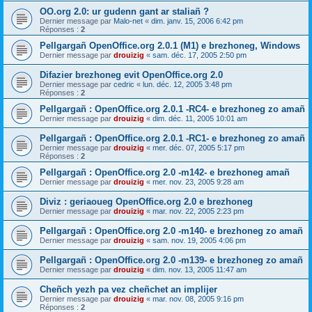
OO.org 2.0: ur gudenn gant ar staliañ ?
Dernier message par
Malo-net
«
dim. janv. 15, 2006 6:42 pm
Réponses :
2
Pellgargañ OpenOffice.org 2.0.1 (M1) e brezhoneg, Windows
Dernier message par
drouizig
«
sam. déc. 17, 2005 2:50 pm
Difazier brezhoneg evit OpenOffice.org 2.0
Dernier message par
cedric
«
lun. déc. 12, 2005 3:48 pm
Réponses :
2
Pellgargañ : OpenOffice.org 2.0.1 -RC4- e brezhoneg zo amañ
Dernier message par
drouizig
«
dim. déc. 11, 2005 10:01 am
Pellgargañ : OpenOffice.org 2.0.1 -RC1- e brezhoneg zo amañ
Dernier message par
drouizig
«
mer. déc. 07, 2005 5:17 pm
Réponses :
2
Pellgargañ : OpenOffice.org 2.0 -m142- e brezhoneg amañ
Dernier message par
drouizig
«
mer. nov. 23, 2005 9:28 am
Diviz : geriaoueg OpenOffice.org 2.0 e brezhoneg
Dernier message par
drouizig
«
mar. nov. 22, 2005 2:23 pm
Pellgargañ : OpenOffice.org 2.0 -m140- e brezhoneg zo amañ
Dernier message par
drouizig
«
sam. nov. 19, 2005 4:06 pm
Pellgargañ : OpenOffice.org 2.0 -m139- e brezhoneg zo amañ
Dernier message par
drouizig
«
dim. nov. 13, 2005 11:47 am
Cheñch yezh pa vez cheñchet an implijer
Dernier message par
drouizig
«
mar. nov. 08, 2005 9:16 pm
Réponses :
2