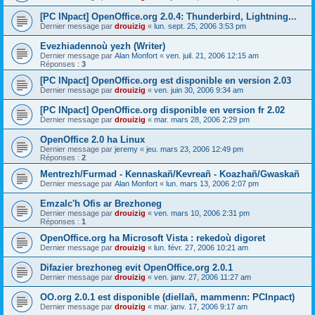
[PC INpact] OpenOffice.org 2.0.4: Thunderbird, Lightning...
Dernier message par
drouizig
«
lun. sept. 25, 2006 3:53 pm
Evezhiadennoù yezh (Writer)
Dernier message par
Alan Monfort
«
ven. juil. 21, 2006 12:15 am
Réponses :
3
[PC INpact] OpenOffice.org est disponible en version 2.03
Dernier message par
drouizig
«
ven. juin 30, 2006 9:34 am
[PC INpact] OpenOffice.org disponible en version fr 2.02
Dernier message par
drouizig
«
mar. mars 28, 2006 2:29 pm
OpenOffice 2.0 ha Linux
Dernier message par
jeremy
«
jeu. mars 23, 2006 12:49 pm
Réponses :
2
Mentrezh/Furmad - Kennaskañ/Kevreañ - Koazhañ/Gwaskañ
Dernier message par
Alan Monfort
«
lun. mars 13, 2006 2:07 pm
Emzalc'h Ofis ar Brezhoneg
Dernier message par
drouizig
«
ven. mars 10, 2006 2:31 pm
Réponses :
1
OpenOffice.org ha Microsoft Vista : rekedoù digoret
Dernier message par
drouizig
«
lun. févr. 27, 2006 10:21 am
Difazier brezhoneg evit OpenOffice.org 2.0.1
Dernier message par
drouizig
«
ven. janv. 27, 2006 11:27 am
OO.org 2.0.1 est disponible (diellañ, mammenn: PCInpact)
Dernier message par
drouizig
«
mar. janv. 17, 2006 9:17 am