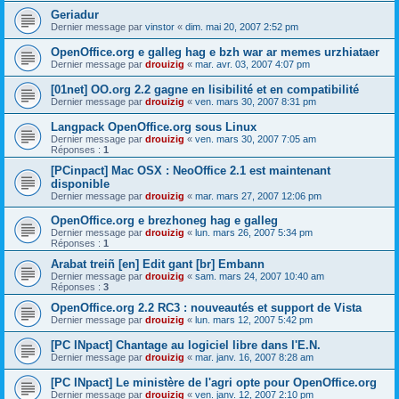
Geriadur
Dernier message par
vinstor
«
dim. mai 20, 2007 2:52 pm
OpenOffice.org e galleg hag e bzh war ar memes urzhiataer
Dernier message par
drouizig
«
mar. avr. 03, 2007 4:07 pm
[01net] OO.org 2.2 gagne en lisibilité et en compatibilité
Dernier message par
drouizig
«
ven. mars 30, 2007 8:31 pm
Langpack OpenOffice.org sous Linux
Dernier message par
drouizig
«
ven. mars 30, 2007 7:05 am
Réponses :
1
[PCinpact] Mac OSX : NeoOffice 2.1 est maintenant
disponible
Dernier message par
drouizig
«
mar. mars 27, 2007 12:06 pm
OpenOffice.org e brezhoneg hag e galleg
Dernier message par
drouizig
«
lun. mars 26, 2007 5:34 pm
Réponses :
1
Arabat treiñ [en] Edit gant [br] Embann
Dernier message par
drouizig
«
sam. mars 24, 2007 10:40 am
Réponses :
3
OpenOffice.org 2.2 RC3 : nouveautés et support de Vista
Dernier message par
drouizig
«
lun. mars 12, 2007 5:42 pm
[PC INpact] Chantage au logiciel libre dans l'E.N.
Dernier message par
drouizig
«
mar. janv. 16, 2007 8:28 am
[PC INpact] Le ministère de l'agri opte pour OpenOffice.org
Dernier message par
drouizig
«
ven. janv. 12, 2007 2:10 pm