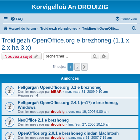
Korvigelloù An DROUIZIG
FAQ
Connexion
R
Accueil du forum
Troidigezh e brezhoneg
Troidigezh OpenOffice.org e brezhoneg (1.1.x, 2.x ha 3.x)
e
Troidigezh OpenOffice.org e brezhoneg (1.1.x,
c
2.x ha 3.x)
h
Rechercher
Recherche avanc
Nouveau sujet
e
r
1
2
Suivant
54 sujets
c
Annonces
h
Pellgargañ OpenOffice.org 3.1 e brezhoneg
e
Dernier message par
bIBAR
«
mar. mars 31, 2009 9:10 am
Réponses :
4
r
Pellgargañ OpenOffice.org 2.4.1 (m17) e brezhoneg,
Windows
Dernier message par
drouizig
«
ven. mai 19, 2006 9:00 am
NeoOffice 2.1 e brezhoneg
Dernier message par
drouizig
«
lun. févr. 27, 2006 10:16 am
OpenOffice.org 2.0.1 e brezhoneg dindan MacIntosh
Dernier message par
drouizig
«
sam. mars 31, 2007 7:19 am