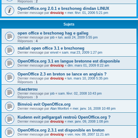
Réponses :
2
OpenOffice.org 2.0.1 e brezhoneg dindan LINUX
Dernier message par
drouizig
«
mer. févr. 01, 2006 5:21 pm
Sujets
open office e brezhoneg hag e galleg
Dernier message par
job
«
lun. août 24, 2009 5:55 pm
Réponses :
4
staliañ open office 3.1 e brezhoneg
Dernier message par
envel
«
sam. mai 23, 2009 1:27 pm
OpenOffice.org 3.1 en langue bretonne est disponible
Dernier message par
drouizig
«
dim. mars 01, 2009 8:22 am
OpenOffice 2.3 en breton se lance en anglais ?
Dernier message par
drouizig
«
lun. mars 10, 2008 5:35 pm
Réponses :
1
diaezterou
Dernier message par
job
«
sam. févr. 02, 2008 10:43 pm
Réponses :
3
Binvioù evit OpenOffice.org
Dernier message par
Alan Monfort
«
mer. janv. 16, 2008 10:48 pm
Kudenn evit pellgargañ restroù OpenOffice.org ?
Dernier message par
drouizig
«
mer. janv. 09, 2008 1:08 pm
OpenOffice.org 2.3.1 est disponible en breton
Dernier message par
drouizig
«
ven. nov. 09, 2007 11:21 am