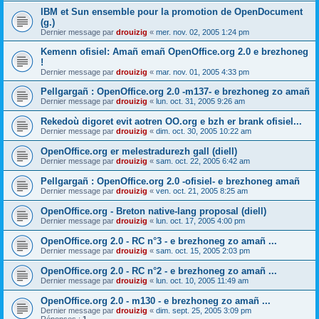
IBM et Sun ensemble pour la promotion de OpenDocument
(g.)
Dernier message par
drouizig
«
mer. nov. 02, 2005 1:24 pm
Kemenn ofisiel: Amañ emañ OpenOffice.org 2.0 e brezhoneg
!
Dernier message par
drouizig
«
mar. nov. 01, 2005 4:33 pm
Pellgargañ : OpenOffice.org 2.0 -m137- e brezhoneg zo amañ
Dernier message par
drouizig
«
lun. oct. 31, 2005 9:26 am
Rekedoù digoret evit aotren OO.org e bzh er brank ofisiel...
Dernier message par
drouizig
«
dim. oct. 30, 2005 10:22 am
OpenOffice.org er melestradurezh gall (diell)
Dernier message par
drouizig
«
sam. oct. 22, 2005 6:42 am
Pellgargañ : OpenOffice.org 2.0 -ofisiel- e brezhoneg amañ
Dernier message par
drouizig
«
ven. oct. 21, 2005 8:25 am
OpenOffice.org - Breton native-lang proposal (diell)
Dernier message par
drouizig
«
lun. oct. 17, 2005 4:00 pm
OpenOffice.org 2.0 - RC n°3 - e brezhoneg zo amañ ...
Dernier message par
drouizig
«
sam. oct. 15, 2005 2:03 pm
OpenOffice.org 2.0 - RC n°2 - e brezhoneg zo amañ ...
Dernier message par
drouizig
«
lun. oct. 10, 2005 11:49 am
OpenOffice.org 2.0 - m130 - e brezhoneg zo amañ ...
Dernier message par
drouizig
«
dim. sept. 25, 2005 3:09 pm