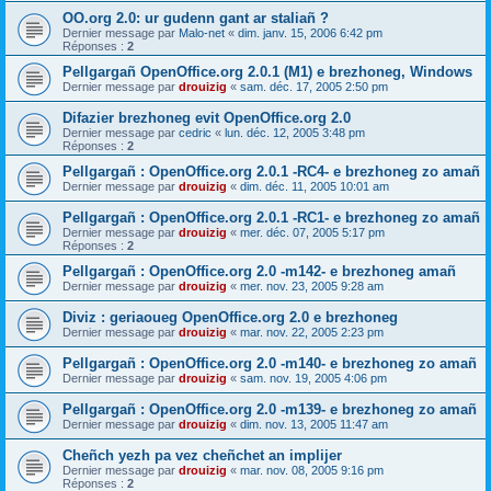
OO.org 2.0: ur gudenn gant ar staliañ ?
Dernier message par
Malo-net
«
dim. janv. 15, 2006 6:42 pm
Réponses :
2
Pellgargañ OpenOffice.org 2.0.1 (M1) e brezhoneg, Windows
Dernier message par
drouizig
«
sam. déc. 17, 2005 2:50 pm
Difazier brezhoneg evit OpenOffice.org 2.0
Dernier message par
cedric
«
lun. déc. 12, 2005 3:48 pm
Réponses :
2
Pellgargañ : OpenOffice.org 2.0.1 -RC4- e brezhoneg zo amañ
Dernier message par
drouizig
«
dim. déc. 11, 2005 10:01 am
Pellgargañ : OpenOffice.org 2.0.1 -RC1- e brezhoneg zo amañ
Dernier message par
drouizig
«
mer. déc. 07, 2005 5:17 pm
Réponses :
2
Pellgargañ : OpenOffice.org 2.0 -m142- e brezhoneg amañ
Dernier message par
drouizig
«
mer. nov. 23, 2005 9:28 am
Diviz : geriaoueg OpenOffice.org 2.0 e brezhoneg
Dernier message par
drouizig
«
mar. nov. 22, 2005 2:23 pm
Pellgargañ : OpenOffice.org 2.0 -m140- e brezhoneg zo amañ
Dernier message par
drouizig
«
sam. nov. 19, 2005 4:06 pm
Pellgargañ : OpenOffice.org 2.0 -m139- e brezhoneg zo amañ
Dernier message par
drouizig
«
dim. nov. 13, 2005 11:47 am
Cheñch yezh pa vez cheñchet an implijer
Dernier message par
drouizig
«
mar. nov. 08, 2005 9:16 pm
Réponses :
2