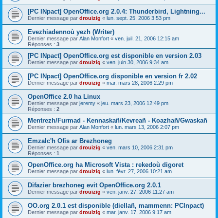
[PC INpact] OpenOffice.org 2.0.4: Thunderbird, Lightning...
Dernier message par
drouizig
«
lun. sept. 25, 2006 3:53 pm
Evezhiadennoù yezh (Writer)
Dernier message par
Alan Monfort
«
ven. juil. 21, 2006 12:15 am
Réponses :
3
[PC INpact] OpenOffice.org est disponible en version 2.03
Dernier message par
drouizig
«
ven. juin 30, 2006 9:34 am
[PC INpact] OpenOffice.org disponible en version fr 2.02
Dernier message par
drouizig
«
mar. mars 28, 2006 2:29 pm
OpenOffice 2.0 ha Linux
Dernier message par
jeremy
«
jeu. mars 23, 2006 12:49 pm
Réponses :
2
Mentrezh/Furmad - Kennaskañ/Kevreañ - Koazhañ/Gwaskañ
Dernier message par
Alan Monfort
«
lun. mars 13, 2006 2:07 pm
Emzalc'h Ofis ar Brezhoneg
Dernier message par
drouizig
«
ven. mars 10, 2006 2:31 pm
Réponses :
1
OpenOffice.org ha Microsoft Vista : rekedoù digoret
Dernier message par
drouizig
«
lun. févr. 27, 2006 10:21 am
Difazier brezhoneg evit OpenOffice.org 2.0.1
Dernier message par
drouizig
«
ven. janv. 27, 2006 11:27 am
OO.org 2.0.1 est disponible (diellañ, mammenn: PCInpact)
Dernier message par
drouizig
«
mar. janv. 17, 2006 9:17 am