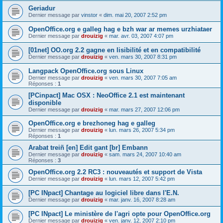
Geriadur
Dernier message par
vinstor
«
dim. mai 20, 2007 2:52 pm
OpenOffice.org e galleg hag e bzh war ar memes urzhiataer
Dernier message par
drouizig
«
mar. avr. 03, 2007 4:07 pm
[01net] OO.org 2.2 gagne en lisibilité et en compatibilité
Dernier message par
drouizig
«
ven. mars 30, 2007 8:31 pm
Langpack OpenOffice.org sous Linux
Dernier message par
drouizig
«
ven. mars 30, 2007 7:05 am
Réponses :
1
[PCinpact] Mac OSX : NeoOffice 2.1 est maintenant
disponible
Dernier message par
drouizig
«
mar. mars 27, 2007 12:06 pm
OpenOffice.org e brezhoneg hag e galleg
Dernier message par
drouizig
«
lun. mars 26, 2007 5:34 pm
Réponses :
1
Arabat treiñ [en] Edit gant [br] Embann
Dernier message par
drouizig
«
sam. mars 24, 2007 10:40 am
Réponses :
3
OpenOffice.org 2.2 RC3 : nouveautés et support de Vista
Dernier message par
drouizig
«
lun. mars 12, 2007 5:42 pm
[PC INpact] Chantage au logiciel libre dans l'E.N.
Dernier message par
drouizig
«
mar. janv. 16, 2007 8:28 am
[PC INpact] Le ministère de l'agri opte pour OpenOffice.org
Dernier message par
drouizig
«
ven. janv. 12, 2007 2:10 pm