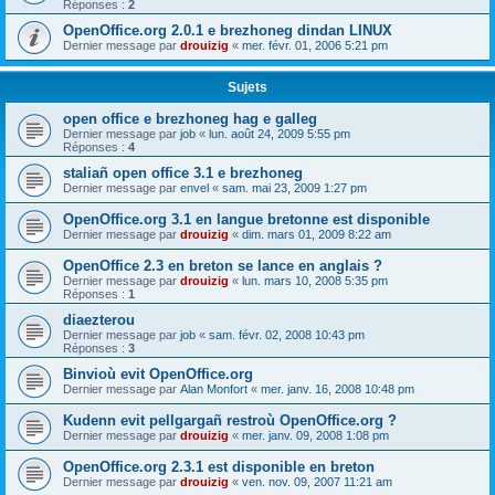
Réponses :
2
OpenOffice.org 2.0.1 e brezhoneg dindan LINUX
Dernier message par
drouizig
«
mer. févr. 01, 2006 5:21 pm
Sujets
open office e brezhoneg hag e galleg
Dernier message par
job
«
lun. août 24, 2009 5:55 pm
Réponses :
4
staliañ open office 3.1 e brezhoneg
Dernier message par
envel
«
sam. mai 23, 2009 1:27 pm
OpenOffice.org 3.1 en langue bretonne est disponible
Dernier message par
drouizig
«
dim. mars 01, 2009 8:22 am
OpenOffice 2.3 en breton se lance en anglais ?
Dernier message par
drouizig
«
lun. mars 10, 2008 5:35 pm
Réponses :
1
diaezterou
Dernier message par
job
«
sam. févr. 02, 2008 10:43 pm
Réponses :
3
Binvioù evit OpenOffice.org
Dernier message par
Alan Monfort
«
mer. janv. 16, 2008 10:48 pm
Kudenn evit pellgargañ restroù OpenOffice.org ?
Dernier message par
drouizig
«
mer. janv. 09, 2008 1:08 pm
OpenOffice.org 2.3.1 est disponible en breton
Dernier message par
drouizig
«
ven. nov. 09, 2007 11:21 am