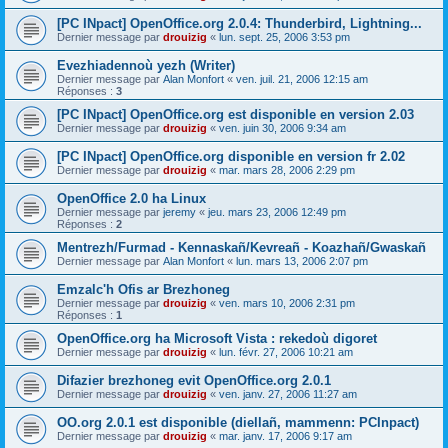
[PC INpact] OpenOffice.org 2.0.4: Thunderbird, Lightning...
Dernier message par
drouizig
«
lun. sept. 25, 2006 3:53 pm
Evezhiadennoù yezh (Writer)
Dernier message par
Alan Monfort
«
ven. juil. 21, 2006 12:15 am
Réponses :
3
[PC INpact] OpenOffice.org est disponible en version 2.03
Dernier message par
drouizig
«
ven. juin 30, 2006 9:34 am
[PC INpact] OpenOffice.org disponible en version fr 2.02
Dernier message par
drouizig
«
mar. mars 28, 2006 2:29 pm
OpenOffice 2.0 ha Linux
Dernier message par
jeremy
«
jeu. mars 23, 2006 12:49 pm
Réponses :
2
Mentrezh/Furmad - Kennaskañ/Kevreañ - Koazhañ/Gwaskañ
Dernier message par
Alan Monfort
«
lun. mars 13, 2006 2:07 pm
Emzalc'h Ofis ar Brezhoneg
Dernier message par
drouizig
«
ven. mars 10, 2006 2:31 pm
Réponses :
1
OpenOffice.org ha Microsoft Vista : rekedoù digoret
Dernier message par
drouizig
«
lun. févr. 27, 2006 10:21 am
Difazier brezhoneg evit OpenOffice.org 2.0.1
Dernier message par
drouizig
«
ven. janv. 27, 2006 11:27 am
OO.org 2.0.1 est disponible (diellañ, mammenn: PCInpact)
Dernier message par
drouizig
«
mar. janv. 17, 2006 9:17 am