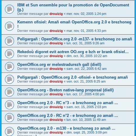
IBM et Sun ensemble pour la promotion de OpenDocument
(g.)
Dernier message par
drouizig
«
mer. nov. 02, 2005 1:24 pm
Kemenn ofisiel: Amañ emañ OpenOffice.org 2.0 e brezhoneg
!
Dernier message par
drouizig
«
mar. nov. 01, 2005 4:33 pm
Pellgargañ : OpenOffice.org 2.0 -m137- e brezhoneg zo amañ
Dernier message par
drouizig
«
lun. oct. 31, 2005 9:26 am
Rekedoù digoret evit aotren OO.org e bzh er brank ofisiel...
Dernier message par
drouizig
«
dim. oct. 30, 2005 10:22 am
OpenOffice.org er melestradurezh gall (diell)
Dernier message par
drouizig
«
sam. oct. 22, 2005 6:42 am
Pellgargañ : OpenOffice.org 2.0 -ofisiel- e brezhoneg amañ
Dernier message par
drouizig
«
ven. oct. 21, 2005 8:25 am
OpenOffice.org - Breton native-lang proposal (diell)
Dernier message par
drouizig
«
lun. oct. 17, 2005 4:00 pm
OpenOffice.org 2.0 - RC n°3 - e brezhoneg zo amañ ...
Dernier message par
drouizig
«
sam. oct. 15, 2005 2:03 pm
OpenOffice.org 2.0 - RC n°2 - e brezhoneg zo amañ ...
Dernier message par
drouizig
«
lun. oct. 10, 2005 11:49 am
OpenOffice.org 2.0 - m130 - e brezhoneg zo amañ ...
Dernier message par
drouizig
«
dim. sept. 25, 2005 3:09 pm