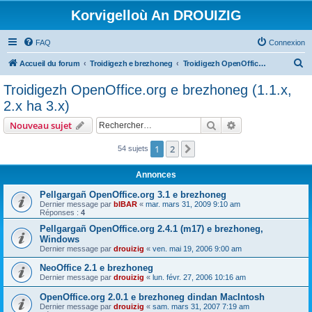
Korvigelloù An DROUIZIG
FAQ
Connexion
R
Accueil du forum
Troidigezh e brezhoneg
Troidigezh OpenOffice.org e brezhoneg (1.1.x, 2.x ha 3.x)
e
Troidigezh OpenOffice.org e brezhoneg (1.1.x,
c
2.x ha 3.x)
h
Rechercher
Recherche avanc
Nouveau sujet
e
r
1
2
Suivant
54 sujets
c
Annonces
h
Pellgargañ OpenOffice.org 3.1 e brezhoneg
e
Dernier message par
bIBAR
«
mar. mars 31, 2009 9:10 am
Réponses :
4
r
Pellgargañ OpenOffice.org 2.4.1 (m17) e brezhoneg,
Windows
Dernier message par
drouizig
«
ven. mai 19, 2006 9:00 am
NeoOffice 2.1 e brezhoneg
Dernier message par
drouizig
«
lun. févr. 27, 2006 10:16 am
OpenOffice.org 2.0.1 e brezhoneg dindan MacIntosh
Dernier message par
drouizig
«
sam. mars 31, 2007 7:19 am