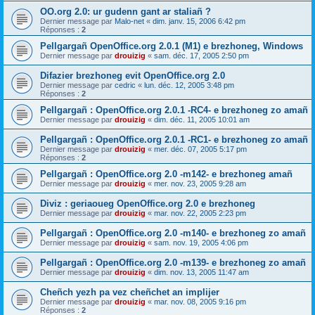
OO.org 2.0: ur gudenn gant ar staliañ ?
Dernier message par
Malo-net
«
dim. janv. 15, 2006 6:42 pm
Réponses :
2
Pellgargañ OpenOffice.org 2.0.1 (M1) e brezhoneg, Windows
Dernier message par
drouizig
«
sam. déc. 17, 2005 2:50 pm
Difazier brezhoneg evit OpenOffice.org 2.0
Dernier message par
cedric
«
lun. déc. 12, 2005 3:48 pm
Réponses :
2
Pellgargañ : OpenOffice.org 2.0.1 -RC4- e brezhoneg zo amañ
Dernier message par
drouizig
«
dim. déc. 11, 2005 10:01 am
Pellgargañ : OpenOffice.org 2.0.1 -RC1- e brezhoneg zo amañ
Dernier message par
drouizig
«
mer. déc. 07, 2005 5:17 pm
Réponses :
2
Pellgargañ : OpenOffice.org 2.0 -m142- e brezhoneg amañ
Dernier message par
drouizig
«
mer. nov. 23, 2005 9:28 am
Diviz : geriaoueg OpenOffice.org 2.0 e brezhoneg
Dernier message par
drouizig
«
mar. nov. 22, 2005 2:23 pm
Pellgargañ : OpenOffice.org 2.0 -m140- e brezhoneg zo amañ
Dernier message par
drouizig
«
sam. nov. 19, 2005 4:06 pm
Pellgargañ : OpenOffice.org 2.0 -m139- e brezhoneg zo amañ
Dernier message par
drouizig
«
dim. nov. 13, 2005 11:47 am
Cheñch yezh pa vez cheñchet an implijer
Dernier message par
drouizig
«
mar. nov. 08, 2005 9:16 pm
Réponses :
2