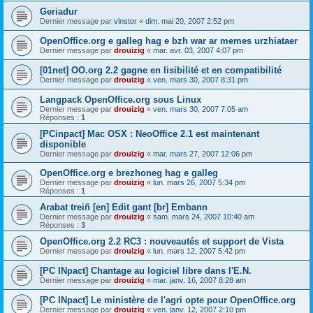
Geriadur
Dernier message par
vinstor
«
dim. mai 20, 2007 2:52 pm
OpenOffice.org e galleg hag e bzh war ar memes urzhiataer
Dernier message par
drouizig
«
mar. avr. 03, 2007 4:07 pm
[01net] OO.org 2.2 gagne en lisibilité et en compatibilité
Dernier message par
drouizig
«
ven. mars 30, 2007 8:31 pm
Langpack OpenOffice.org sous Linux
Dernier message par
drouizig
«
ven. mars 30, 2007 7:05 am
Réponses :
1
[PCinpact] Mac OSX : NeoOffice 2.1 est maintenant
disponible
Dernier message par
drouizig
«
mar. mars 27, 2007 12:06 pm
OpenOffice.org e brezhoneg hag e galleg
Dernier message par
drouizig
«
lun. mars 26, 2007 5:34 pm
Réponses :
1
Arabat treiñ [en] Edit gant [br] Embann
Dernier message par
drouizig
«
sam. mars 24, 2007 10:40 am
Réponses :
3
OpenOffice.org 2.2 RC3 : nouveautés et support de Vista
Dernier message par
drouizig
«
lun. mars 12, 2007 5:42 pm
[PC INpact] Chantage au logiciel libre dans l'E.N.
Dernier message par
drouizig
«
mar. janv. 16, 2007 8:28 am
[PC INpact] Le ministère de l'agri opte pour OpenOffice.org
Dernier message par
drouizig
«
ven. janv. 12, 2007 2:10 pm