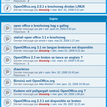
Réponses :
2
OpenOffice.org 2.0.1 e brezhoneg dindan LINUX
Dernier message par
drouizig
«
mer. févr. 01, 2006 5:21 pm
Sujets
open office e brezhoneg hag e galleg
Dernier message par
job
«
lun. août 24, 2009 5:55 pm
Réponses :
4
staliañ open office 3.1 e brezhoneg
Dernier message par
envel
«
sam. mai 23, 2009 1:27 pm
OpenOffice.org 3.1 en langue bretonne est disponible
Dernier message par
drouizig
«
dim. mars 01, 2009 8:22 am
OpenOffice 2.3 en breton se lance en anglais ?
Dernier message par
drouizig
«
lun. mars 10, 2008 5:35 pm
Réponses :
1
diaezterou
Dernier message par
job
«
sam. févr. 02, 2008 10:43 pm
Réponses :
3
Binvioù evit OpenOffice.org
Dernier message par
Alan Monfort
«
mer. janv. 16, 2008 10:48 pm
Kudenn evit pellgargañ restroù OpenOffice.org ?
Dernier message par
drouizig
«
mer. janv. 09, 2008 1:08 pm
OpenOffice.org 2.3.1 est disponible en breton
Dernier message par
drouizig
«
ven. nov. 09, 2007 11:21 am