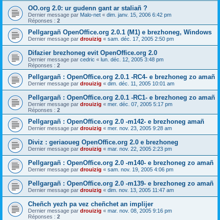
OO.org 2.0: ur gudenn gant ar staliañ ?
Dernier message par
Malo-net
«
dim. janv. 15, 2006 6:42 pm
Réponses :
2
Pellgargañ OpenOffice.org 2.0.1 (M1) e brezhoneg, Windows
Dernier message par
drouizig
«
sam. déc. 17, 2005 2:50 pm
Difazier brezhoneg evit OpenOffice.org 2.0
Dernier message par
cedric
«
lun. déc. 12, 2005 3:48 pm
Réponses :
2
Pellgargañ : OpenOffice.org 2.0.1 -RC4- e brezhoneg zo amañ
Dernier message par
drouizig
«
dim. déc. 11, 2005 10:01 am
Pellgargañ : OpenOffice.org 2.0.1 -RC1- e brezhoneg zo amañ
Dernier message par
drouizig
«
mer. déc. 07, 2005 5:17 pm
Réponses :
2
Pellgargañ : OpenOffice.org 2.0 -m142- e brezhoneg amañ
Dernier message par
drouizig
«
mer. nov. 23, 2005 9:28 am
Diviz : geriaoueg OpenOffice.org 2.0 e brezhoneg
Dernier message par
drouizig
«
mar. nov. 22, 2005 2:23 pm
Pellgargañ : OpenOffice.org 2.0 -m140- e brezhoneg zo amañ
Dernier message par
drouizig
«
sam. nov. 19, 2005 4:06 pm
Pellgargañ : OpenOffice.org 2.0 -m139- e brezhoneg zo amañ
Dernier message par
drouizig
«
dim. nov. 13, 2005 11:47 am
Cheñch yezh pa vez cheñchet an implijer
Dernier message par
drouizig
«
mar. nov. 08, 2005 9:16 pm
Réponses :
2