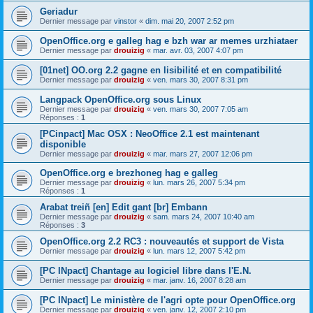
Geriadur
Dernier message par
vinstor
«
dim. mai 20, 2007 2:52 pm
OpenOffice.org e galleg hag e bzh war ar memes urzhiataer
Dernier message par
drouizig
«
mar. avr. 03, 2007 4:07 pm
[01net] OO.org 2.2 gagne en lisibilité et en compatibilité
Dernier message par
drouizig
«
ven. mars 30, 2007 8:31 pm
Langpack OpenOffice.org sous Linux
Dernier message par
drouizig
«
ven. mars 30, 2007 7:05 am
Réponses :
1
[PCinpact] Mac OSX : NeoOffice 2.1 est maintenant
disponible
Dernier message par
drouizig
«
mar. mars 27, 2007 12:06 pm
OpenOffice.org e brezhoneg hag e galleg
Dernier message par
drouizig
«
lun. mars 26, 2007 5:34 pm
Réponses :
1
Arabat treiñ [en] Edit gant [br] Embann
Dernier message par
drouizig
«
sam. mars 24, 2007 10:40 am
Réponses :
3
OpenOffice.org 2.2 RC3 : nouveautés et support de Vista
Dernier message par
drouizig
«
lun. mars 12, 2007 5:42 pm
[PC INpact] Chantage au logiciel libre dans l'E.N.
Dernier message par
drouizig
«
mar. janv. 16, 2007 8:28 am
[PC INpact] Le ministère de l'agri opte pour OpenOffice.org
Dernier message par
drouizig
«
ven. janv. 12, 2007 2:10 pm