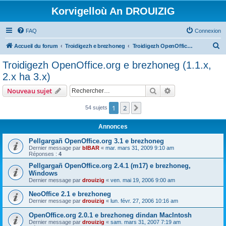
Korvigelloù An DROUIZIG
FAQ
Connexion
R
Accueil du forum
Troidigezh e brezhoneg
Troidigezh OpenOffice.org e brezhoneg (1.1.x, 2.x ha 3.x)
e
Troidigezh OpenOffice.org e brezhoneg (1.1.x,
c
2.x ha 3.x)
h
Rechercher
Recherche avanc
Nouveau sujet
e
r
1
2
Suivant
54 sujets
c
Annonces
h
Pellgargañ OpenOffice.org 3.1 e brezhoneg
e
Dernier message par
bIBAR
«
mar. mars 31, 2009 9:10 am
Réponses :
4
r
Pellgargañ OpenOffice.org 2.4.1 (m17) e brezhoneg,
Windows
Dernier message par
drouizig
«
ven. mai 19, 2006 9:00 am
NeoOffice 2.1 e brezhoneg
Dernier message par
drouizig
«
lun. févr. 27, 2006 10:16 am
OpenOffice.org 2.0.1 e brezhoneg dindan MacIntosh
Dernier message par
drouizig
«
sam. mars 31, 2007 7:19 am