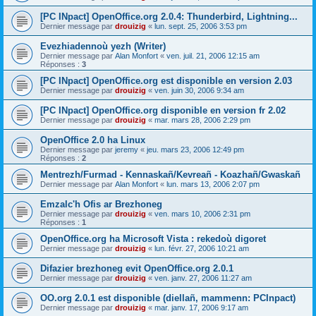
[PC INpact] OpenOffice.org 2.0.4: Thunderbird, Lightning...
Dernier message par
drouizig
«
lun. sept. 25, 2006 3:53 pm
Evezhiadennoù yezh (Writer)
Dernier message par
Alan Monfort
«
ven. juil. 21, 2006 12:15 am
Réponses :
3
[PC INpact] OpenOffice.org est disponible en version 2.03
Dernier message par
drouizig
«
ven. juin 30, 2006 9:34 am
[PC INpact] OpenOffice.org disponible en version fr 2.02
Dernier message par
drouizig
«
mar. mars 28, 2006 2:29 pm
OpenOffice 2.0 ha Linux
Dernier message par
jeremy
«
jeu. mars 23, 2006 12:49 pm
Réponses :
2
Mentrezh/Furmad - Kennaskañ/Kevreañ - Koazhañ/Gwaskañ
Dernier message par
Alan Monfort
«
lun. mars 13, 2006 2:07 pm
Emzalc'h Ofis ar Brezhoneg
Dernier message par
drouizig
«
ven. mars 10, 2006 2:31 pm
Réponses :
1
OpenOffice.org ha Microsoft Vista : rekedoù digoret
Dernier message par
drouizig
«
lun. févr. 27, 2006 10:21 am
Difazier brezhoneg evit OpenOffice.org 2.0.1
Dernier message par
drouizig
«
ven. janv. 27, 2006 11:27 am
OO.org 2.0.1 est disponible (diellañ, mammenn: PCInpact)
Dernier message par
drouizig
«
mar. janv. 17, 2006 9:17 am