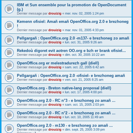
IBM et Sun ensemble pour la promotion de OpenDocument
(g.)
Dernier message par
drouizig
«
mer. nov. 02, 2005 1:24 pm
Kemenn ofisiel: Amañ emañ OpenOffice.org 2.0 e brezhoneg
!
Dernier message par
drouizig
«
mar. nov. 01, 2005 4:33 pm
Pellgargañ : OpenOffice.org 2.0 -m137- e brezhoneg zo amañ
Dernier message par
drouizig
«
lun. oct. 31, 2005 9:26 am
Rekedoù digoret evit aotren OO.org e bzh er brank ofisiel...
Dernier message par
drouizig
«
dim. oct. 30, 2005 10:22 am
OpenOffice.org er melestradurezh gall (diell)
Dernier message par
drouizig
«
sam. oct. 22, 2005 6:42 am
Pellgargañ : OpenOffice.org 2.0 -ofisiel- e brezhoneg amañ
Dernier message par
drouizig
«
ven. oct. 21, 2005 8:25 am
OpenOffice.org - Breton native-lang proposal (diell)
Dernier message par
drouizig
«
lun. oct. 17, 2005 4:00 pm
OpenOffice.org 2.0 - RC n°3 - e brezhoneg zo amañ ...
Dernier message par
drouizig
«
sam. oct. 15, 2005 2:03 pm
OpenOffice.org 2.0 - RC n°2 - e brezhoneg zo amañ ...
Dernier message par
drouizig
«
lun. oct. 10, 2005 11:49 am
OpenOffice.org 2.0 - m130 - e brezhoneg zo amañ ...
Dernier message par
drouizig
«
dim. sept. 25, 2005 3:09 pm