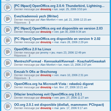
[PC INpact] OpenOffice.org 2.0.4: Thunderbird, Lightning...
Dernier message par
drouizig
«
lun. sept. 25, 2006 3:53 pm
Evezhiadennoù yezh (Writer)
Dernier message par
Alan Monfort
«
ven. juil. 21, 2006 12:15 am
Réponses :
3
[PC INpact] OpenOffice.org est disponible en version 2.03
Dernier message par
drouizig
«
ven. juin 30, 2006 9:34 am
[PC INpact] OpenOffice.org disponible en version fr 2.02
Dernier message par
drouizig
«
mar. mars 28, 2006 2:29 pm
OpenOffice 2.0 ha Linux
Dernier message par
jeremy
«
jeu. mars 23, 2006 12:49 pm
Réponses :
2
Mentrezh/Furmad - Kennaskañ/Kevreañ - Koazhañ/Gwaskañ
Dernier message par
Alan Monfort
«
lun. mars 13, 2006 2:07 pm
Emzalc'h Ofis ar Brezhoneg
Dernier message par
drouizig
«
ven. mars 10, 2006 2:31 pm
Réponses :
1
OpenOffice.org ha Microsoft Vista : rekedoù digoret
Dernier message par
drouizig
«
lun. févr. 27, 2006 10:21 am
Difazier brezhoneg evit OpenOffice.org 2.0.1
Dernier message par
drouizig
«
ven. janv. 27, 2006 11:27 am
OO.org 2.0.1 est disponible (diellañ, mammenn: PCInpact)
Dernier message par
drouizig
«
mar. janv. 17, 2006 9:17 am