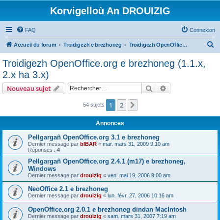
Korvigelloù An DROUIZIG
FAQ
Connexion
R
Accueil du forum
Troidigezh e brezhoneg
Troidigezh OpenOffice.org e brezhoneg (1.1.x, 2.x ha 3.x)
e
Troidigezh OpenOffice.org e brezhoneg (1.1.x,
c
2.x ha 3.x)
h
Rechercher
Recherche avanc
Nouveau sujet
e
r
1
2
Suivant
54 sujets
c
Annonces
h
Pellgargañ OpenOffice.org 3.1 e brezhoneg
e
Dernier message par
bIBAR
«
mar. mars 31, 2009 9:10 am
Réponses :
4
r
Pellgargañ OpenOffice.org 2.4.1 (m17) e brezhoneg,
Windows
Dernier message par
drouizig
«
ven. mai 19, 2006 9:00 am
NeoOffice 2.1 e brezhoneg
Dernier message par
drouizig
«
lun. févr. 27, 2006 10:16 am
OpenOffice.org 2.0.1 e brezhoneg dindan MacIntosh
Dernier message par
drouizig
«
sam. mars 31, 2007 7:19 am