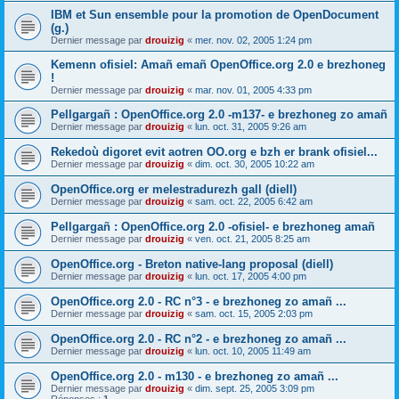
IBM et Sun ensemble pour la promotion de OpenDocument
(g.)
Dernier message par
drouizig
«
mer. nov. 02, 2005 1:24 pm
Kemenn ofisiel: Amañ emañ OpenOffice.org 2.0 e brezhoneg
!
Dernier message par
drouizig
«
mar. nov. 01, 2005 4:33 pm
Pellgargañ : OpenOffice.org 2.0 -m137- e brezhoneg zo amañ
Dernier message par
drouizig
«
lun. oct. 31, 2005 9:26 am
Rekedoù digoret evit aotren OO.org e bzh er brank ofisiel...
Dernier message par
drouizig
«
dim. oct. 30, 2005 10:22 am
OpenOffice.org er melestradurezh gall (diell)
Dernier message par
drouizig
«
sam. oct. 22, 2005 6:42 am
Pellgargañ : OpenOffice.org 2.0 -ofisiel- e brezhoneg amañ
Dernier message par
drouizig
«
ven. oct. 21, 2005 8:25 am
OpenOffice.org - Breton native-lang proposal (diell)
Dernier message par
drouizig
«
lun. oct. 17, 2005 4:00 pm
OpenOffice.org 2.0 - RC n°3 - e brezhoneg zo amañ ...
Dernier message par
drouizig
«
sam. oct. 15, 2005 2:03 pm
OpenOffice.org 2.0 - RC n°2 - e brezhoneg zo amañ ...
Dernier message par
drouizig
«
lun. oct. 10, 2005 11:49 am
OpenOffice.org 2.0 - m130 - e brezhoneg zo amañ ...
Dernier message par
drouizig
«
dim. sept. 25, 2005 3:09 pm