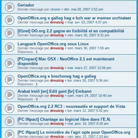
Geriadur
Dernier message par
vinstor
«
dim. mai 20, 2007 2:52 pm
OpenOffice.org e galleg hag e bzh war ar memes urzhiataer
Dernier message par
drouizig
«
mar. avr. 03, 2007 4:07 pm
[01net] OO.org 2.2 gagne en lisibilité et en compatibilité
Dernier message par
drouizig
«
ven. mars 30, 2007 8:31 pm
Langpack OpenOffice.org sous Linux
Dernier message par
drouizig
«
ven. mars 30, 2007 7:05 am
Réponses :
1
[PCinpact] Mac OSX : NeoOffice 2.1 est maintenant
disponible
Dernier message par
drouizig
«
mar. mars 27, 2007 12:06 pm
OpenOffice.org e brezhoneg hag e galleg
Dernier message par
drouizig
«
lun. mars 26, 2007 5:34 pm
Réponses :
1
Arabat treiñ [en] Edit gant [br] Embann
Dernier message par
drouizig
«
sam. mars 24, 2007 10:40 am
Réponses :
3
OpenOffice.org 2.2 RC3 : nouveautés et support de Vista
Dernier message par
drouizig
«
lun. mars 12, 2007 5:42 pm
[PC INpact] Chantage au logiciel libre dans l'E.N.
Dernier message par
drouizig
«
mar. janv. 16, 2007 8:28 am
[PC INpact] Le ministère de l'agri opte pour OpenOffice.org
Dernier message par
drouizig
«
ven. janv. 12, 2007 2:10 pm