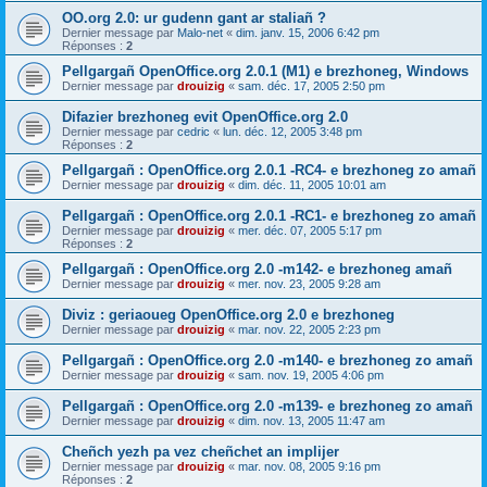
OO.org 2.0: ur gudenn gant ar staliañ ?
Dernier message par
Malo-net
«
dim. janv. 15, 2006 6:42 pm
Réponses :
2
Pellgargañ OpenOffice.org 2.0.1 (M1) e brezhoneg, Windows
Dernier message par
drouizig
«
sam. déc. 17, 2005 2:50 pm
Difazier brezhoneg evit OpenOffice.org 2.0
Dernier message par
cedric
«
lun. déc. 12, 2005 3:48 pm
Réponses :
2
Pellgargañ : OpenOffice.org 2.0.1 -RC4- e brezhoneg zo amañ
Dernier message par
drouizig
«
dim. déc. 11, 2005 10:01 am
Pellgargañ : OpenOffice.org 2.0.1 -RC1- e brezhoneg zo amañ
Dernier message par
drouizig
«
mer. déc. 07, 2005 5:17 pm
Réponses :
2
Pellgargañ : OpenOffice.org 2.0 -m142- e brezhoneg amañ
Dernier message par
drouizig
«
mer. nov. 23, 2005 9:28 am
Diviz : geriaoueg OpenOffice.org 2.0 e brezhoneg
Dernier message par
drouizig
«
mar. nov. 22, 2005 2:23 pm
Pellgargañ : OpenOffice.org 2.0 -m140- e brezhoneg zo amañ
Dernier message par
drouizig
«
sam. nov. 19, 2005 4:06 pm
Pellgargañ : OpenOffice.org 2.0 -m139- e brezhoneg zo amañ
Dernier message par
drouizig
«
dim. nov. 13, 2005 11:47 am
Cheñch yezh pa vez cheñchet an implijer
Dernier message par
drouizig
«
mar. nov. 08, 2005 9:16 pm
Réponses :
2