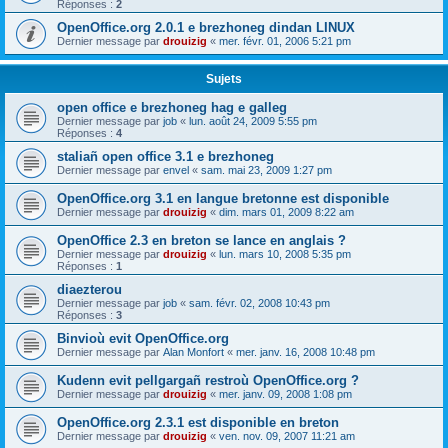
Réponses :
2
OpenOffice.org 2.0.1 e brezhoneg dindan LINUX
Dernier message par
drouizig
«
mer. févr. 01, 2006 5:21 pm
Sujets
open office e brezhoneg hag e galleg
Dernier message par
job
«
lun. août 24, 2009 5:55 pm
Réponses :
4
staliañ open office 3.1 e brezhoneg
Dernier message par
envel
«
sam. mai 23, 2009 1:27 pm
OpenOffice.org 3.1 en langue bretonne est disponible
Dernier message par
drouizig
«
dim. mars 01, 2009 8:22 am
OpenOffice 2.3 en breton se lance en anglais ?
Dernier message par
drouizig
«
lun. mars 10, 2008 5:35 pm
Réponses :
1
diaezterou
Dernier message par
job
«
sam. févr. 02, 2008 10:43 pm
Réponses :
3
Binvioù evit OpenOffice.org
Dernier message par
Alan Monfort
«
mer. janv. 16, 2008 10:48 pm
Kudenn evit pellgargañ restroù OpenOffice.org ?
Dernier message par
drouizig
«
mer. janv. 09, 2008 1:08 pm
OpenOffice.org 2.3.1 est disponible en breton
Dernier message par
drouizig
«
ven. nov. 09, 2007 11:21 am