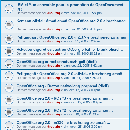
IBM et Sun ensemble pour la promotion de OpenDocument
(g.)
Dernier message par
drouizig
«
mer. nov. 02, 2005 1:24 pm
Kemenn ofisiel: Amañ emañ OpenOffice.org 2.0 e brezhoneg
!
Dernier message par
drouizig
«
mar. nov. 01, 2005 4:33 pm
Pellgargañ : OpenOffice.org 2.0 -m137- e brezhoneg zo amañ
Dernier message par
drouizig
«
lun. oct. 31, 2005 9:26 am
Rekedoù digoret evit aotren OO.org e bzh er brank ofisiel...
Dernier message par
drouizig
«
dim. oct. 30, 2005 10:22 am
OpenOffice.org er melestradurezh gall (diell)
Dernier message par
drouizig
«
sam. oct. 22, 2005 6:42 am
Pellgargañ : OpenOffice.org 2.0 -ofisiel- e brezhoneg amañ
Dernier message par
drouizig
«
ven. oct. 21, 2005 8:25 am
OpenOffice.org - Breton native-lang proposal (diell)
Dernier message par
drouizig
«
lun. oct. 17, 2005 4:00 pm
OpenOffice.org 2.0 - RC n°3 - e brezhoneg zo amañ ...
Dernier message par
drouizig
«
sam. oct. 15, 2005 2:03 pm
OpenOffice.org 2.0 - RC n°2 - e brezhoneg zo amañ ...
Dernier message par
drouizig
«
lun. oct. 10, 2005 11:49 am
OpenOffice.org 2.0 - m130 - e brezhoneg zo amañ ...
Dernier message par
drouizig
«
dim. sept. 25, 2005 3:09 pm