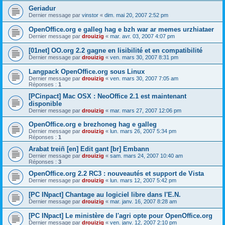
Geriadur
Dernier message par
vinstor
«
dim. mai 20, 2007 2:52 pm
OpenOffice.org e galleg hag e bzh war ar memes urzhiataer
Dernier message par
drouizig
«
mar. avr. 03, 2007 4:07 pm
[01net] OO.org 2.2 gagne en lisibilité et en compatibilité
Dernier message par
drouizig
«
ven. mars 30, 2007 8:31 pm
Langpack OpenOffice.org sous Linux
Dernier message par
drouizig
«
ven. mars 30, 2007 7:05 am
Réponses :
1
[PCinpact] Mac OSX : NeoOffice 2.1 est maintenant
disponible
Dernier message par
drouizig
«
mar. mars 27, 2007 12:06 pm
OpenOffice.org e brezhoneg hag e galleg
Dernier message par
drouizig
«
lun. mars 26, 2007 5:34 pm
Réponses :
1
Arabat treiñ [en] Edit gant [br] Embann
Dernier message par
drouizig
«
sam. mars 24, 2007 10:40 am
Réponses :
3
OpenOffice.org 2.2 RC3 : nouveautés et support de Vista
Dernier message par
drouizig
«
lun. mars 12, 2007 5:42 pm
[PC INpact] Chantage au logiciel libre dans l'E.N.
Dernier message par
drouizig
«
mar. janv. 16, 2007 8:28 am
[PC INpact] Le ministère de l'agri opte pour OpenOffice.org
Dernier message par
drouizig
«
ven. janv. 12, 2007 2:10 pm