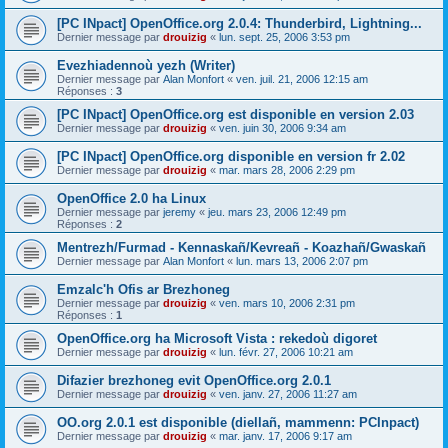
[PC INpact] OpenOffice.org 2.0.4: Thunderbird, Lightning...
Dernier message par
drouizig
«
lun. sept. 25, 2006 3:53 pm
Evezhiadennoù yezh (Writer)
Dernier message par
Alan Monfort
«
ven. juil. 21, 2006 12:15 am
Réponses :
3
[PC INpact] OpenOffice.org est disponible en version 2.03
Dernier message par
drouizig
«
ven. juin 30, 2006 9:34 am
[PC INpact] OpenOffice.org disponible en version fr 2.02
Dernier message par
drouizig
«
mar. mars 28, 2006 2:29 pm
OpenOffice 2.0 ha Linux
Dernier message par
jeremy
«
jeu. mars 23, 2006 12:49 pm
Réponses :
2
Mentrezh/Furmad - Kennaskañ/Kevreañ - Koazhañ/Gwaskañ
Dernier message par
Alan Monfort
«
lun. mars 13, 2006 2:07 pm
Emzalc'h Ofis ar Brezhoneg
Dernier message par
drouizig
«
ven. mars 10, 2006 2:31 pm
Réponses :
1
OpenOffice.org ha Microsoft Vista : rekedoù digoret
Dernier message par
drouizig
«
lun. févr. 27, 2006 10:21 am
Difazier brezhoneg evit OpenOffice.org 2.0.1
Dernier message par
drouizig
«
ven. janv. 27, 2006 11:27 am
OO.org 2.0.1 est disponible (diellañ, mammenn: PCInpact)
Dernier message par
drouizig
«
mar. janv. 17, 2006 9:17 am