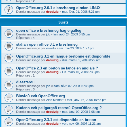
Réponses :
2
OpenOffice.org 2.0.1 e brezhoneg dindan LINUX
Dernier message par
drouizig
«
mer. févr. 01, 2006 5:21 pm
Sujets
open office e brezhoneg hag e galleg
Dernier message par
job
«
lun. août 24, 2009 5:55 pm
Réponses :
4
staliañ open office 3.1 e brezhoneg
Dernier message par
envel
«
sam. mai 23, 2009 1:27 pm
OpenOffice.org 3.1 en langue bretonne est disponible
Dernier message par
drouizig
«
dim. mars 01, 2009 8:22 am
OpenOffice 2.3 en breton se lance en anglais ?
Dernier message par
drouizig
«
lun. mars 10, 2008 5:35 pm
Réponses :
1
diaezterou
Dernier message par
job
«
sam. févr. 02, 2008 10:43 pm
Réponses :
3
Binvioù evit OpenOffice.org
Dernier message par
Alan Monfort
«
mer. janv. 16, 2008 10:48 pm
Kudenn evit pellgargañ restroù OpenOffice.org ?
Dernier message par
drouizig
«
mer. janv. 09, 2008 1:08 pm
OpenOffice.org 2.3.1 est disponible en breton
Dernier message par
drouizig
«
ven. nov. 09, 2007 11:21 am