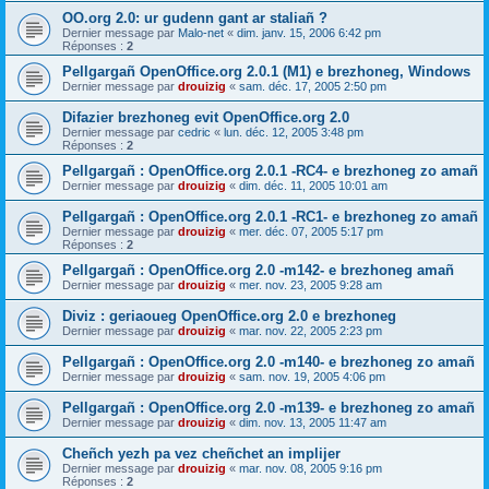
OO.org 2.0: ur gudenn gant ar staliañ ?
Dernier message par
Malo-net
«
dim. janv. 15, 2006 6:42 pm
Réponses :
2
Pellgargañ OpenOffice.org 2.0.1 (M1) e brezhoneg, Windows
Dernier message par
drouizig
«
sam. déc. 17, 2005 2:50 pm
Difazier brezhoneg evit OpenOffice.org 2.0
Dernier message par
cedric
«
lun. déc. 12, 2005 3:48 pm
Réponses :
2
Pellgargañ : OpenOffice.org 2.0.1 -RC4- e brezhoneg zo amañ
Dernier message par
drouizig
«
dim. déc. 11, 2005 10:01 am
Pellgargañ : OpenOffice.org 2.0.1 -RC1- e brezhoneg zo amañ
Dernier message par
drouizig
«
mer. déc. 07, 2005 5:17 pm
Réponses :
2
Pellgargañ : OpenOffice.org 2.0 -m142- e brezhoneg amañ
Dernier message par
drouizig
«
mer. nov. 23, 2005 9:28 am
Diviz : geriaoueg OpenOffice.org 2.0 e brezhoneg
Dernier message par
drouizig
«
mar. nov. 22, 2005 2:23 pm
Pellgargañ : OpenOffice.org 2.0 -m140- e brezhoneg zo amañ
Dernier message par
drouizig
«
sam. nov. 19, 2005 4:06 pm
Pellgargañ : OpenOffice.org 2.0 -m139- e brezhoneg zo amañ
Dernier message par
drouizig
«
dim. nov. 13, 2005 11:47 am
Cheñch yezh pa vez cheñchet an implijer
Dernier message par
drouizig
«
mar. nov. 08, 2005 9:16 pm
Réponses :
2