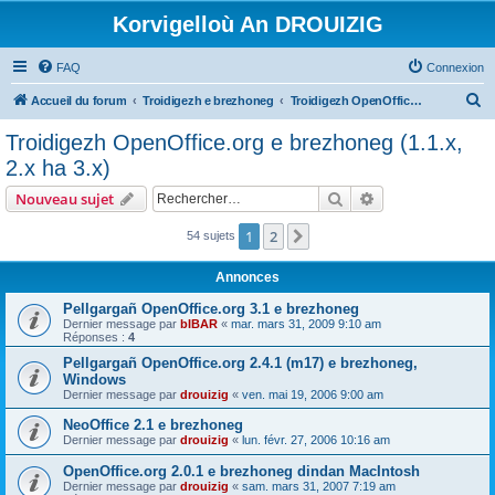
Korvigelloù An DROUIZIG
FAQ
Connexion
R
Accueil du forum
Troidigezh e brezhoneg
Troidigezh OpenOffice.org e brezhoneg (1.1.x, 2.x ha 3.x)
e
Troidigezh OpenOffice.org e brezhoneg (1.1.x,
c
2.x ha 3.x)
h
Rechercher
Recherche avanc
Nouveau sujet
e
r
1
2
Suivant
54 sujets
c
Annonces
h
Pellgargañ OpenOffice.org 3.1 e brezhoneg
e
Dernier message par
bIBAR
«
mar. mars 31, 2009 9:10 am
Réponses :
4
r
Pellgargañ OpenOffice.org 2.4.1 (m17) e brezhoneg,
Windows
Dernier message par
drouizig
«
ven. mai 19, 2006 9:00 am
NeoOffice 2.1 e brezhoneg
Dernier message par
drouizig
«
lun. févr. 27, 2006 10:16 am
OpenOffice.org 2.0.1 e brezhoneg dindan MacIntosh
Dernier message par
drouizig
«
sam. mars 31, 2007 7:19 am