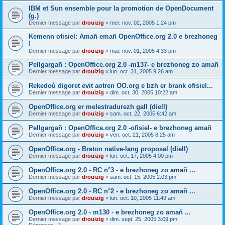
IBM et Sun ensemble pour la promotion de OpenDocument
(g.)
Dernier message par
drouizig
«
mer. nov. 02, 2005 1:24 pm
Kemenn ofisiel: Amañ emañ OpenOffice.org 2.0 e brezhoneg
!
Dernier message par
drouizig
«
mar. nov. 01, 2005 4:33 pm
Pellgargañ : OpenOffice.org 2.0 -m137- e brezhoneg zo amañ
Dernier message par
drouizig
«
lun. oct. 31, 2005 9:26 am
Rekedoù digoret evit aotren OO.org e bzh er brank ofisiel...
Dernier message par
drouizig
«
dim. oct. 30, 2005 10:22 am
OpenOffice.org er melestradurezh gall (diell)
Dernier message par
drouizig
«
sam. oct. 22, 2005 6:42 am
Pellgargañ : OpenOffice.org 2.0 -ofisiel- e brezhoneg amañ
Dernier message par
drouizig
«
ven. oct. 21, 2005 8:25 am
OpenOffice.org - Breton native-lang proposal (diell)
Dernier message par
drouizig
«
lun. oct. 17, 2005 4:00 pm
OpenOffice.org 2.0 - RC n°3 - e brezhoneg zo amañ ...
Dernier message par
drouizig
«
sam. oct. 15, 2005 2:03 pm
OpenOffice.org 2.0 - RC n°2 - e brezhoneg zo amañ ...
Dernier message par
drouizig
«
lun. oct. 10, 2005 11:49 am
OpenOffice.org 2.0 - m130 - e brezhoneg zo amañ ...
Dernier message par
drouizig
«
dim. sept. 25, 2005 3:09 pm