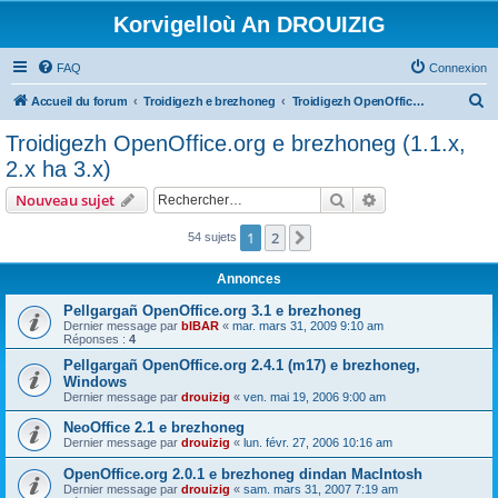
Korvigelloù An DROUIZIG
FAQ
Connexion
R
Accueil du forum
Troidigezh e brezhoneg
Troidigezh OpenOffice.org e brezhoneg (1.1.x, 2.x ha 3.x)
e
Troidigezh OpenOffice.org e brezhoneg (1.1.x,
c
2.x ha 3.x)
h
Rechercher
Recherche avanc
Nouveau sujet
e
r
1
2
Suivant
54 sujets
c
Annonces
h
Pellgargañ OpenOffice.org 3.1 e brezhoneg
e
Dernier message par
bIBAR
«
mar. mars 31, 2009 9:10 am
Réponses :
4
r
Pellgargañ OpenOffice.org 2.4.1 (m17) e brezhoneg,
Windows
Dernier message par
drouizig
«
ven. mai 19, 2006 9:00 am
NeoOffice 2.1 e brezhoneg
Dernier message par
drouizig
«
lun. févr. 27, 2006 10:16 am
OpenOffice.org 2.0.1 e brezhoneg dindan MacIntosh
Dernier message par
drouizig
«
sam. mars 31, 2007 7:19 am