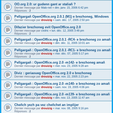
OO.org 2.0: ur gudenn gant ar staliañ ?
Dernier message par
Malo-net
«
dim. janv. 15, 2006 6:42 pm
Réponses :
2
Pellgargañ OpenOffice.org 2.0.1 (M1) e brezhoneg, Windows
Dernier message par
drouizig
«
sam. déc. 17, 2005 2:50 pm
Difazier brezhoneg evit OpenOffice.org 2.0
Dernier message par
cedric
«
lun. déc. 12, 2005 3:48 pm
Réponses :
2
Pellgargañ : OpenOffice.org 2.0.1 -RC4- e brezhoneg zo amañ
Dernier message par
drouizig
«
dim. déc. 11, 2005 10:01 am
Pellgargañ : OpenOffice.org 2.0.1 -RC1- e brezhoneg zo amañ
Dernier message par
drouizig
«
mer. déc. 07, 2005 5:17 pm
Réponses :
2
Pellgargañ : OpenOffice.org 2.0 -m142- e brezhoneg amañ
Dernier message par
drouizig
«
mer. nov. 23, 2005 9:28 am
Diviz : geriaoueg OpenOffice.org 2.0 e brezhoneg
Dernier message par
drouizig
«
mar. nov. 22, 2005 2:23 pm
Pellgargañ : OpenOffice.org 2.0 -m140- e brezhoneg zo amañ
Dernier message par
drouizig
«
sam. nov. 19, 2005 4:06 pm
Pellgargañ : OpenOffice.org 2.0 -m139- e brezhoneg zo amañ
Dernier message par
drouizig
«
dim. nov. 13, 2005 11:47 am
Cheñch yezh pa vez cheñchet an implijer
Dernier message par
drouizig
«
mar. nov. 08, 2005 9:16 pm
Réponses :
2