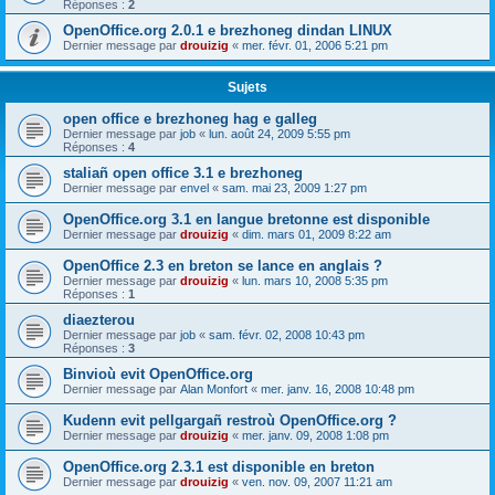
Réponses :
2
OpenOffice.org 2.0.1 e brezhoneg dindan LINUX
Dernier message par
drouizig
«
mer. févr. 01, 2006 5:21 pm
Sujets
open office e brezhoneg hag e galleg
Dernier message par
job
«
lun. août 24, 2009 5:55 pm
Réponses :
4
staliañ open office 3.1 e brezhoneg
Dernier message par
envel
«
sam. mai 23, 2009 1:27 pm
OpenOffice.org 3.1 en langue bretonne est disponible
Dernier message par
drouizig
«
dim. mars 01, 2009 8:22 am
OpenOffice 2.3 en breton se lance en anglais ?
Dernier message par
drouizig
«
lun. mars 10, 2008 5:35 pm
Réponses :
1
diaezterou
Dernier message par
job
«
sam. févr. 02, 2008 10:43 pm
Réponses :
3
Binvioù evit OpenOffice.org
Dernier message par
Alan Monfort
«
mer. janv. 16, 2008 10:48 pm
Kudenn evit pellgargañ restroù OpenOffice.org ?
Dernier message par
drouizig
«
mer. janv. 09, 2008 1:08 pm
OpenOffice.org 2.3.1 est disponible en breton
Dernier message par
drouizig
«
ven. nov. 09, 2007 11:21 am