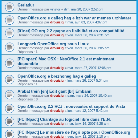
Geriadur
Dernier message par
vinstor
«
dim. mai 20, 2007 2:52 pm
OpenOffice.org e galleg hag e bzh war ar memes urzhiataer
Dernier message par
drouizig
«
mar. avr. 03, 2007 4:07 pm
[01net] OO.org 2.2 gagne en lisibilité et en compatibilité
Dernier message par
drouizig
«
ven. mars 30, 2007 8:31 pm
Langpack OpenOffice.org sous Linux
Dernier message par
drouizig
«
ven. mars 30, 2007 7:05 am
Réponses :
1
[PCinpact] Mac OSX : NeoOffice 2.1 est maintenant
disponible
Dernier message par
drouizig
«
mar. mars 27, 2007 12:06 pm
OpenOffice.org e brezhoneg hag e galleg
Dernier message par
drouizig
«
lun. mars 26, 2007 5:34 pm
Réponses :
1
Arabat treiñ [en] Edit gant [br] Embann
Dernier message par
drouizig
«
sam. mars 24, 2007 10:40 am
Réponses :
3
OpenOffice.org 2.2 RC3 : nouveautés et support de Vista
Dernier message par
drouizig
«
lun. mars 12, 2007 5:42 pm
[PC INpact] Chantage au logiciel libre dans l'E.N.
Dernier message par
drouizig
«
mar. janv. 16, 2007 8:28 am
[PC INpact] Le ministère de l'agri opte pour OpenOffice.org
Dernier message par
drouizig
«
ven. janv. 12, 2007 2:10 pm