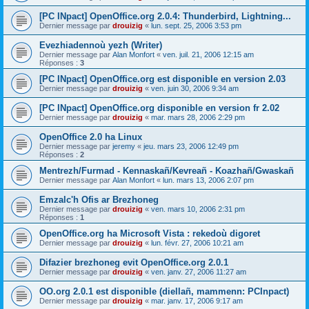
[PC INpact] OpenOffice.org 2.0.4: Thunderbird, Lightning...
Dernier message par
drouizig
«
lun. sept. 25, 2006 3:53 pm
Evezhiadennoù yezh (Writer)
Dernier message par
Alan Monfort
«
ven. juil. 21, 2006 12:15 am
Réponses :
3
[PC INpact] OpenOffice.org est disponible en version 2.03
Dernier message par
drouizig
«
ven. juin 30, 2006 9:34 am
[PC INpact] OpenOffice.org disponible en version fr 2.02
Dernier message par
drouizig
«
mar. mars 28, 2006 2:29 pm
OpenOffice 2.0 ha Linux
Dernier message par
jeremy
«
jeu. mars 23, 2006 12:49 pm
Réponses :
2
Mentrezh/Furmad - Kennaskañ/Kevreañ - Koazhañ/Gwaskañ
Dernier message par
Alan Monfort
«
lun. mars 13, 2006 2:07 pm
Emzalc'h Ofis ar Brezhoneg
Dernier message par
drouizig
«
ven. mars 10, 2006 2:31 pm
Réponses :
1
OpenOffice.org ha Microsoft Vista : rekedoù digoret
Dernier message par
drouizig
«
lun. févr. 27, 2006 10:21 am
Difazier brezhoneg evit OpenOffice.org 2.0.1
Dernier message par
drouizig
«
ven. janv. 27, 2006 11:27 am
OO.org 2.0.1 est disponible (diellañ, mammenn: PCInpact)
Dernier message par
drouizig
«
mar. janv. 17, 2006 9:17 am