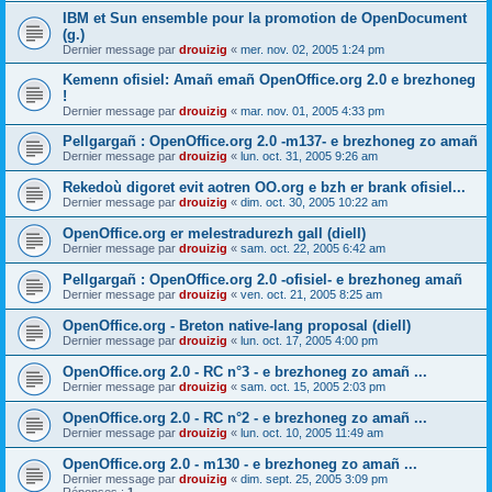
IBM et Sun ensemble pour la promotion de OpenDocument
(g.)
Dernier message par
drouizig
«
mer. nov. 02, 2005 1:24 pm
Kemenn ofisiel: Amañ emañ OpenOffice.org 2.0 e brezhoneg
!
Dernier message par
drouizig
«
mar. nov. 01, 2005 4:33 pm
Pellgargañ : OpenOffice.org 2.0 -m137- e brezhoneg zo amañ
Dernier message par
drouizig
«
lun. oct. 31, 2005 9:26 am
Rekedoù digoret evit aotren OO.org e bzh er brank ofisiel...
Dernier message par
drouizig
«
dim. oct. 30, 2005 10:22 am
OpenOffice.org er melestradurezh gall (diell)
Dernier message par
drouizig
«
sam. oct. 22, 2005 6:42 am
Pellgargañ : OpenOffice.org 2.0 -ofisiel- e brezhoneg amañ
Dernier message par
drouizig
«
ven. oct. 21, 2005 8:25 am
OpenOffice.org - Breton native-lang proposal (diell)
Dernier message par
drouizig
«
lun. oct. 17, 2005 4:00 pm
OpenOffice.org 2.0 - RC n°3 - e brezhoneg zo amañ ...
Dernier message par
drouizig
«
sam. oct. 15, 2005 2:03 pm
OpenOffice.org 2.0 - RC n°2 - e brezhoneg zo amañ ...
Dernier message par
drouizig
«
lun. oct. 10, 2005 11:49 am
OpenOffice.org 2.0 - m130 - e brezhoneg zo amañ ...
Dernier message par
drouizig
«
dim. sept. 25, 2005 3:09 pm