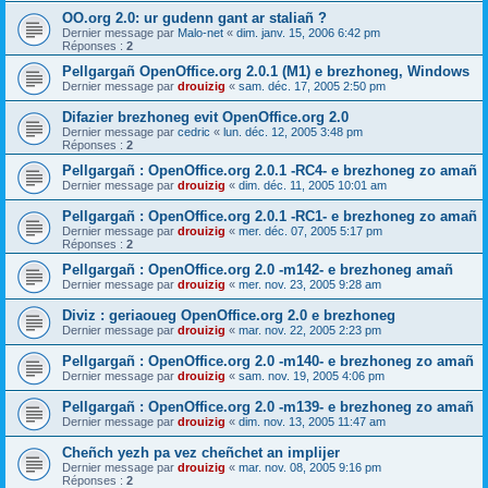
OO.org 2.0: ur gudenn gant ar staliañ ?
Dernier message par
Malo-net
«
dim. janv. 15, 2006 6:42 pm
Réponses :
2
Pellgargañ OpenOffice.org 2.0.1 (M1) e brezhoneg, Windows
Dernier message par
drouizig
«
sam. déc. 17, 2005 2:50 pm
Difazier brezhoneg evit OpenOffice.org 2.0
Dernier message par
cedric
«
lun. déc. 12, 2005 3:48 pm
Réponses :
2
Pellgargañ : OpenOffice.org 2.0.1 -RC4- e brezhoneg zo amañ
Dernier message par
drouizig
«
dim. déc. 11, 2005 10:01 am
Pellgargañ : OpenOffice.org 2.0.1 -RC1- e brezhoneg zo amañ
Dernier message par
drouizig
«
mer. déc. 07, 2005 5:17 pm
Réponses :
2
Pellgargañ : OpenOffice.org 2.0 -m142- e brezhoneg amañ
Dernier message par
drouizig
«
mer. nov. 23, 2005 9:28 am
Diviz : geriaoueg OpenOffice.org 2.0 e brezhoneg
Dernier message par
drouizig
«
mar. nov. 22, 2005 2:23 pm
Pellgargañ : OpenOffice.org 2.0 -m140- e brezhoneg zo amañ
Dernier message par
drouizig
«
sam. nov. 19, 2005 4:06 pm
Pellgargañ : OpenOffice.org 2.0 -m139- e brezhoneg zo amañ
Dernier message par
drouizig
«
dim. nov. 13, 2005 11:47 am
Cheñch yezh pa vez cheñchet an implijer
Dernier message par
drouizig
«
mar. nov. 08, 2005 9:16 pm
Réponses :
2