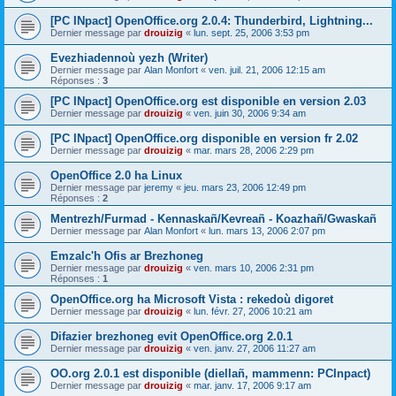
[PC INpact] OpenOffice.org 2.0.4: Thunderbird, Lightning...
Dernier message par
drouizig
«
lun. sept. 25, 2006 3:53 pm
Evezhiadennoù yezh (Writer)
Dernier message par
Alan Monfort
«
ven. juil. 21, 2006 12:15 am
Réponses :
3
[PC INpact] OpenOffice.org est disponible en version 2.03
Dernier message par
drouizig
«
ven. juin 30, 2006 9:34 am
[PC INpact] OpenOffice.org disponible en version fr 2.02
Dernier message par
drouizig
«
mar. mars 28, 2006 2:29 pm
OpenOffice 2.0 ha Linux
Dernier message par
jeremy
«
jeu. mars 23, 2006 12:49 pm
Réponses :
2
Mentrezh/Furmad - Kennaskañ/Kevreañ - Koazhañ/Gwaskañ
Dernier message par
Alan Monfort
«
lun. mars 13, 2006 2:07 pm
Emzalc'h Ofis ar Brezhoneg
Dernier message par
drouizig
«
ven. mars 10, 2006 2:31 pm
Réponses :
1
OpenOffice.org ha Microsoft Vista : rekedoù digoret
Dernier message par
drouizig
«
lun. févr. 27, 2006 10:21 am
Difazier brezhoneg evit OpenOffice.org 2.0.1
Dernier message par
drouizig
«
ven. janv. 27, 2006 11:27 am
OO.org 2.0.1 est disponible (diellañ, mammenn: PCInpact)
Dernier message par
drouizig
«
mar. janv. 17, 2006 9:17 am