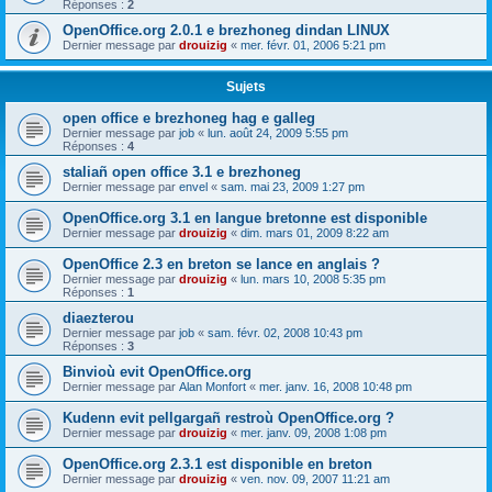
Réponses :
2
OpenOffice.org 2.0.1 e brezhoneg dindan LINUX
Dernier message par
drouizig
«
mer. févr. 01, 2006 5:21 pm
Sujets
open office e brezhoneg hag e galleg
Dernier message par
job
«
lun. août 24, 2009 5:55 pm
Réponses :
4
staliañ open office 3.1 e brezhoneg
Dernier message par
envel
«
sam. mai 23, 2009 1:27 pm
OpenOffice.org 3.1 en langue bretonne est disponible
Dernier message par
drouizig
«
dim. mars 01, 2009 8:22 am
OpenOffice 2.3 en breton se lance en anglais ?
Dernier message par
drouizig
«
lun. mars 10, 2008 5:35 pm
Réponses :
1
diaezterou
Dernier message par
job
«
sam. févr. 02, 2008 10:43 pm
Réponses :
3
Binvioù evit OpenOffice.org
Dernier message par
Alan Monfort
«
mer. janv. 16, 2008 10:48 pm
Kudenn evit pellgargañ restroù OpenOffice.org ?
Dernier message par
drouizig
«
mer. janv. 09, 2008 1:08 pm
OpenOffice.org 2.3.1 est disponible en breton
Dernier message par
drouizig
«
ven. nov. 09, 2007 11:21 am