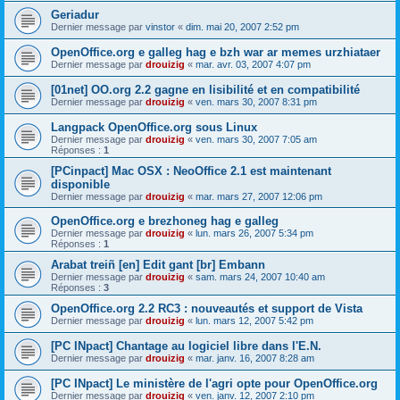
Geriadur
Dernier message par
vinstor
«
dim. mai 20, 2007 2:52 pm
OpenOffice.org e galleg hag e bzh war ar memes urzhiataer
Dernier message par
drouizig
«
mar. avr. 03, 2007 4:07 pm
[01net] OO.org 2.2 gagne en lisibilité et en compatibilité
Dernier message par
drouizig
«
ven. mars 30, 2007 8:31 pm
Langpack OpenOffice.org sous Linux
Dernier message par
drouizig
«
ven. mars 30, 2007 7:05 am
Réponses :
1
[PCinpact] Mac OSX : NeoOffice 2.1 est maintenant
disponible
Dernier message par
drouizig
«
mar. mars 27, 2007 12:06 pm
OpenOffice.org e brezhoneg hag e galleg
Dernier message par
drouizig
«
lun. mars 26, 2007 5:34 pm
Réponses :
1
Arabat treiñ [en] Edit gant [br] Embann
Dernier message par
drouizig
«
sam. mars 24, 2007 10:40 am
Réponses :
3
OpenOffice.org 2.2 RC3 : nouveautés et support de Vista
Dernier message par
drouizig
«
lun. mars 12, 2007 5:42 pm
[PC INpact] Chantage au logiciel libre dans l'E.N.
Dernier message par
drouizig
«
mar. janv. 16, 2007 8:28 am
[PC INpact] Le ministère de l'agri opte pour OpenOffice.org
Dernier message par
drouizig
«
ven. janv. 12, 2007 2:10 pm