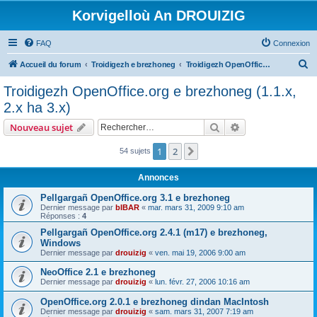
Korvigelloù An DROUIZIG
FAQ
Connexion
R
Accueil du forum
Troidigezh e brezhoneg
Troidigezh OpenOffice.org e brezhoneg (1.1.x, 2.x ha 3.x)
e
Troidigezh OpenOffice.org e brezhoneg (1.1.x,
c
2.x ha 3.x)
h
Rechercher
Recherche avanc
Nouveau sujet
e
r
1
2
Suivant
54 sujets
c
Annonces
h
Pellgargañ OpenOffice.org 3.1 e brezhoneg
e
Dernier message par
bIBAR
«
mar. mars 31, 2009 9:10 am
Réponses :
4
r
Pellgargañ OpenOffice.org 2.4.1 (m17) e brezhoneg,
Windows
Dernier message par
drouizig
«
ven. mai 19, 2006 9:00 am
NeoOffice 2.1 e brezhoneg
Dernier message par
drouizig
«
lun. févr. 27, 2006 10:16 am
OpenOffice.org 2.0.1 e brezhoneg dindan MacIntosh
Dernier message par
drouizig
«
sam. mars 31, 2007 7:19 am