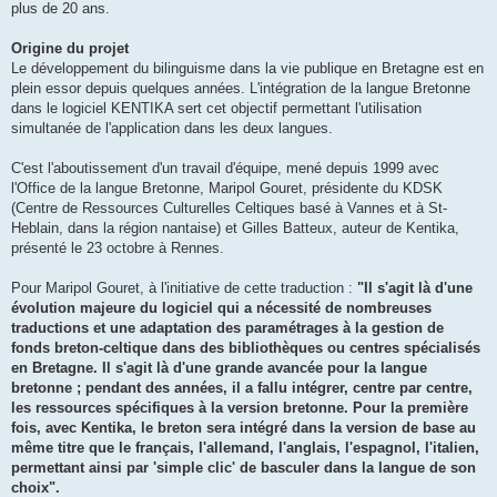
plus de 20 ans.
Origine du projet
Le développement du bilinguisme dans la vie publique en Bretagne est en
plein essor depuis quelques années. L'intégration de la langue Bretonne
dans le logiciel KENTIKA sert cet objectif permettant l'utilisation
simultanée de l'application dans les deux langues.
C'est l'aboutissement d'un travail d'équipe, mené depuis 1999 avec
l'Office de la langue Bretonne, Maripol Gouret, présidente du KDSK
(Centre de Ressources Culturelles Celtiques basé à Vannes et à St-
Heblain, dans la région nantaise) et Gilles Batteux, auteur de Kentika,
présenté le 23 octobre à Rennes.
Pour Maripol Gouret, à l'initiative de cette traduction :
"Il s'agit là d'une
évolution majeure du logiciel qui a nécessité de nombreuses
traductions et une adaptation des paramétrages à la gestion de
fonds breton-celtique dans des bibliothèques ou centres spécialisés
en Bretagne. Il s'agit là d'une grande avancée pour la langue
bretonne ; pendant des années, il a fallu intégrer, centre par centre,
les ressources spécifiques à la version bretonne. Pour la première
fois, avec Kentika, le breton sera intégré dans la version de base au
même titre que le français, l'allemand, l'anglais, l'espagnol, l'italien,
permettant ainsi par 'simple clic' de basculer dans la langue de son
choix".