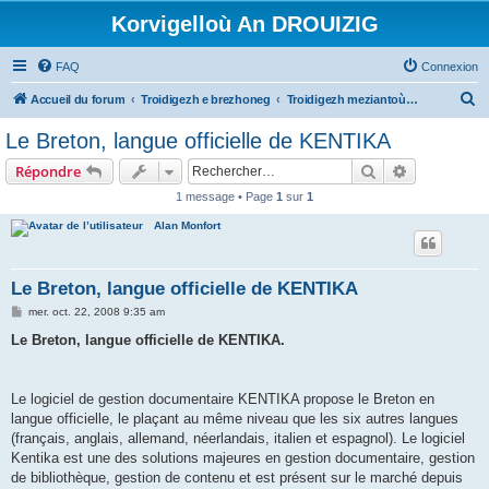
Korvigelloù An DROUIZIG
FAQ
Connexion
R
Accueil du forum
Troidigezh e brezhoneg
Troidigezh meziantoù all (frank a wirioù evit an darn vrasañ anezho)
e
Le Breton, langue officielle de KENTIKA
c
Rechercher
Recherche 
Répondre
h
1 message • Page
1
sur
1
e
Alan Monfort
r
c
h
Le Breton, langue officielle de KENTIKA
e
M
mer. oct. 22, 2008 9:35 am
e
r
s
Le Breton, langue officielle de KENTIKA.
s
a
g
e
Le logiciel de gestion documentaire KENTIKA propose le Breton en
langue officielle, le plaçant au même niveau que les six autres langues
(français, anglais, allemand, néerlandais, italien et espagnol). Le logiciel
Kentika est une des solutions majeures en gestion documentaire, gestion
de bibliothèque, gestion de contenu et est présent sur le marché depuis