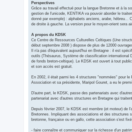
Perspectives
Grâce au travail effectué pour la langue Bretonne et à la 
gestion de l'unicode, KENTIKA va pouvoir aborder le trait
donné par exemple) : alphabets anciens, arabe, hébreu... C
de droite à gauche. La version pour le moyen-orient sera a
A propos du KDSK
Ce Centre de Ressources Culturelles Celtiques (Une struct
début septembre 2008 ) dispose de plus de 12000 ouvrages 
Il n'a pas d'équivalent aujourd'hui en Bretagne : il est spé
outils (Thésaurus, Système de classification international
de fonds breton-celtique). Le KDSK est ouvert à tout public
et son accès est gratuit.
En 2002, il était parmi les 4 structures "nommées" pour le P
Association et sa présidente, Maripol Gouret, a eu le premie
D'autre part, le KDSK, passe des partenariats avec d'autres
partenariat avec d'autres structures en Bretagne qui trait
Depuis février 2007, le KDSK est membre (et moteur) de l
Bretonnes. Impliquant des associations et des structures se
bretonne, française ou en gallo, cette association s'est fixé
- faire connaître et communiquer sur la richesse d'un patr