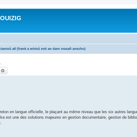
ROUIZIG
iantoù all (frank a wirioù evit an darn vrasañ anezho)
A
echercher
Recherche avancée
ton en langue officielle, le plaçant au même niveau que les six autres langue
ntika est une des solutions majeures en gestion documentaire, gestion de bibli
s.