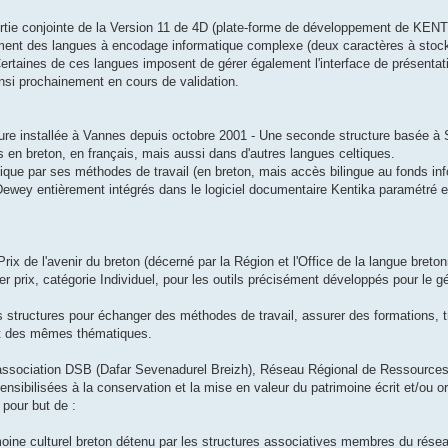
sortie conjointe de la Version 11 de 4D (plate-forme de développement de KENT
ement des langues à encodage informatique complexe (deux caractères à stock
ertaines de ces langues imposent de gérer également l'interface de présentat
insi prochainement en cours de validation.
ure installée à Vannes depuis octobre 2001 - Une seconde structure basée à 
en breton, en français, mais aussi dans d'autres langues celtiques.
cifique par ses méthodes de travail (en breton, mais accès bilingue au fonds in
 Dewey entièrement intégrés dans le logiciel documentaire Kentika paramétré e
rix de l'avenir du breton (décerné par la Région et l'Office de la langue breton
r prix, catégorie Individuel, pour les outils précisément développés pour le gé
 structures pour échanger des méthodes de travail, assurer des formations, tr
ent des mêmes thématiques.
'association DSB (Dafar Sevenadurel Breizh), Réseau Régional de Ressources 
nsibilisées à la conservation et la mise en valeur du patrimoine écrit et/ou o
 pour but de :
imoine culturel breton détenu par les structures associatives membres du rése