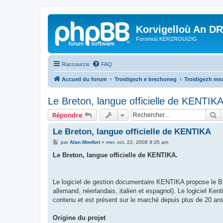
Korvigelloù An D
Foromoù KERZROUIZIG
Raccourcis
FAQ
Accueil du forum
Troidigezh e brezhoneg
Troidigezh mez
Le Breton, langue officielle de KENTIK
R
Répondre
Le Breton, langue officielle de KENTIKA
M
par
Alan Monfort
»
mer. oct. 22, 2008 9:35 am
e
s
Le Breton, langue officielle de KENTIKA.
s
a
g
e
Le logiciel de gestion documentaire KENTIKA propose le Bre
allemand, néerlandais, italien et espagnol). Le logiciel Ke
contenu et est présent sur le marché depuis plus de 20 an
Origine du projet