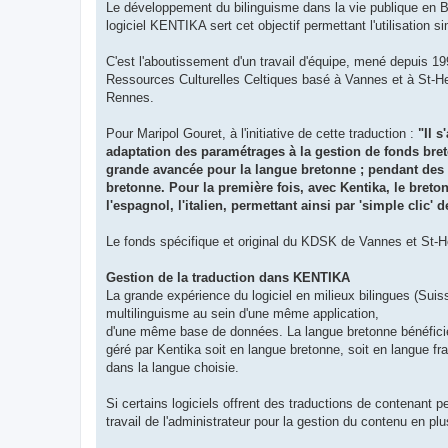
Le développement du bilinguisme dans la vie publique en Br
logiciel KENTIKA sert cet objectif permettant l'utilisation 
C'est l'aboutissement d'un travail d'équipe, mené depuis 1
Ressources Culturelles Celtiques basé à Vannes et à St-Heb
Rennes.
Pour Maripol Gouret, à l'initiative de cette traduction :
"Il 
adaptation des paramétrages à la gestion de fonds breto
grande avancée pour la langue bretonne ; pendant des an
bretonne. Pour la première fois, avec Kentika, le breton
l'espagnol, l'italien, permettant ainsi par 'simple clic'
Le fonds spécifique et original du KDSK de Vannes et St-Herb
Gestion de la traduction dans KENTIKA
La grande expérience du logiciel en milieux bilingues (Suiss
multilinguisme au sein d'une même application,
d'une même base de données. La langue bretonne bénéficie au
géré par Kentika soit en langue bretonne, soit en langue fr
dans la langue choisie.
Si certains logiciels offrent des traductions de contenant per
travail de l'administrateur pour la gestion du contenu en plu