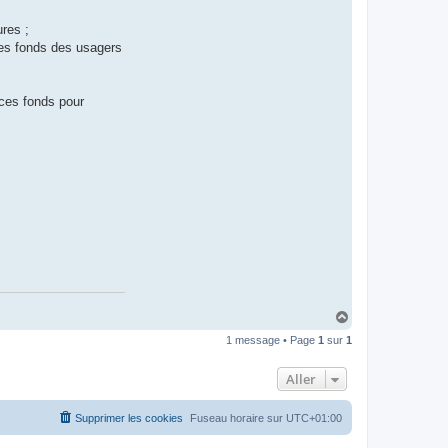
ures ;
des fonds des usagers
 ces fonds pour
H
a
1 message • Page
1
sur
1
u
t
Aller
Supprimer les cookies
Fuseau horaire sur
UTC+01:00