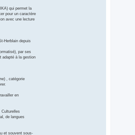
IKA) qui permet la
er pour un caractère
ion avec une lecture
St-Herblain depuis
formatisé), par ses
t adapté à la gestion
ne) , catégorie
rer.
availler en
Culturelles
ral, de langues
au et souvent sous-