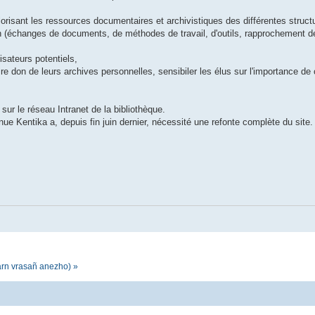
lorisant les ressources documentaires et archivistiques des différentes struct
ion (échanges de documents, de méthodes de travail, d'outils, rapprochement 
lisateurs potentiels,
aire don de leurs archives personnelles, sensibiler les élus sur l'importance de
ur le réseau Intranet de la bibliothèque.
enue Kentika a, depuis fin juin dernier, nécessité une refonte complète du site.
darn vrasañ anezho) »