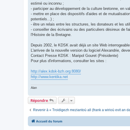
estimé ou inconnu ;
- participer au développement de la culture bretonne, en va
- mettre en place des dispositifs d'aides et de mutualisat
potentiels...) ;
- être un relais entre les structures, les donateurs et les uti
- conseiller des écrivains ou des particuliers désireux de f
l'Histoire de la Bretagne.
Depuis 2002, le KDSK avait déjà un site Web interrogeable s
L'arrivee de la nouvelle version du logiciel Alexandrie, dev
Contact Presse KDSK : Maripol Gouret (Présidente)
Pour plus d'informations, consulter les sites :
http://alex.kdsk-bzh.org:8080/
http://www.kentika.net
Alan
Répondre
Revenir à « Troidigezh meziantoù all (frank a wirioù evit an 
Accueil du forum