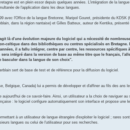
etagne est en plein essor depuis quelques années. L'intégration de la langue
simultanée de l'application dans les deux langues.
999 avec l'Office de la langue Bretonne, Maripol Gouret, présidente du KDSK 
lain, dans la région nantaise) et Gilles Batteux, auteur de Kentika, présenté 
s'agit là d'une évolution majeure du logiciel qui a nécessité de nombreus
n-celtique dans des bibliothèques ou centres spécialisés en Bretagne. Il
nées, il a fallu intégrer, centre par centre, les ressources spécifiques à
 sera intégré dans la version de base au même titre que le français, l'all
 de basculer dans la langue de son choix".
lain sert de base de test et de référence pour la diffusion du logiciel.
e, Belgique, Canada) lui a permis de développer et d'affiner au fils des ans le
jourd'hui de ce savoir-faire. Ainsi, un utilisateur a la choix de naviguer au 
ançaise : le logiciel configure automatiquement son interface et propose une l
mettant à un utilisateur de langue étrangère d'exploiter le logiciel ; rares sont 
sieurs langues ou celui de l'utilisateur pour ses recherches.