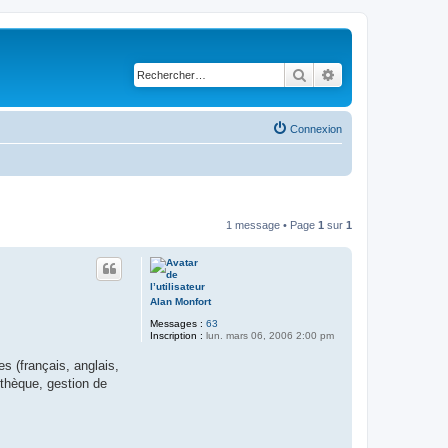
Rechercher
Recherche avancé
Connexion
1 message • Page
1
sur
1
Alan Monfort
Messages :
63
Inscription :
lun. mars 06, 2006 2:00 pm
s (français, anglais,
othèque, gestion de