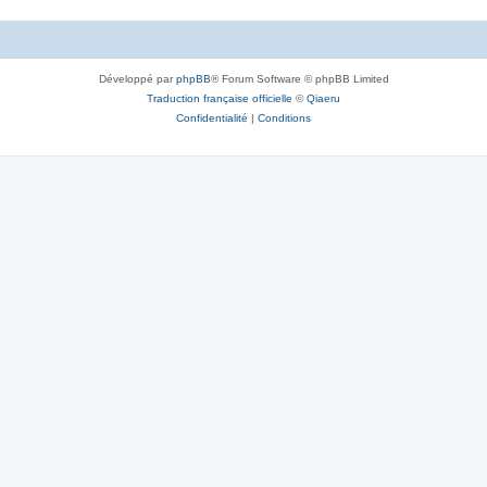
Développé par
phpBB
® Forum Software © phpBB Limited
Traduction française officielle
©
Qiaeru
Confidentialité
|
Conditions