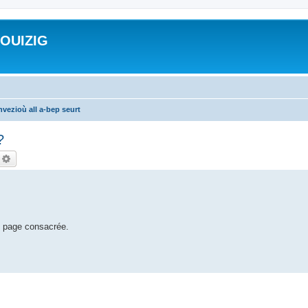
ROUIZIG
vezioù all a-bep seurt
?
echercher
Recherche avancée
e page consacrée.