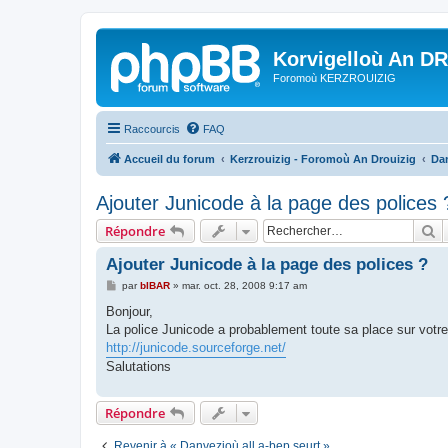
Korvigelloù An D
Foromoù KERZROUIZIG
Raccourcis
FAQ
Accueil du forum
Kerzrouizig - Foromoù An Drouizig
Dan
Ajouter Junicode à la page des polices 
R
Répondre
Ajouter Junicode à la page des polices ?
M
par
bIBAR
»
mar. oct. 28, 2008 9:17 am
e
s
Bonjour,
s
La police Junicode a probablement toute sa place sur votr
a
g
http://junicode.sourceforge.net/
e
Salutations
Répondre
Revenir à « Danvezioù all a-bep seurt »