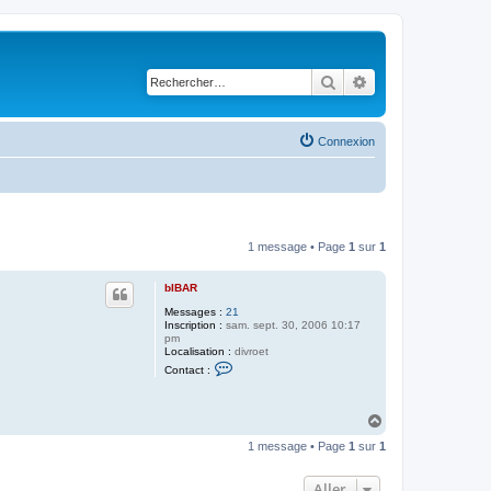
Rechercher
Recherche avancé
Connexion
1 message • Page
1
sur
1
bIBAR
Messages :
21
Inscription :
sam. sept. 30, 2006 10:17
pm
Localisation :
divroet
C
Contact :
o
n
t
a
H
c
a
t
1 message • Page
1
sur
1
u
e
t
r
b
Aller