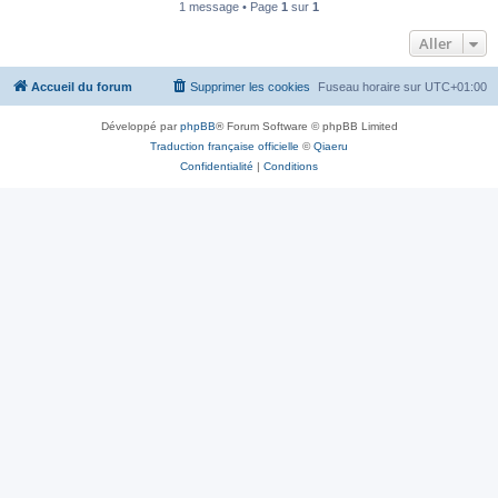
1 message • Page
1
sur
1
Aller
Accueil du forum
Supprimer les cookies
Fuseau horaire sur
UTC+01:00
Développé par
phpBB
® Forum Software © phpBB Limited
Traduction française officielle
©
Qiaeru
Confidentialité
|
Conditions