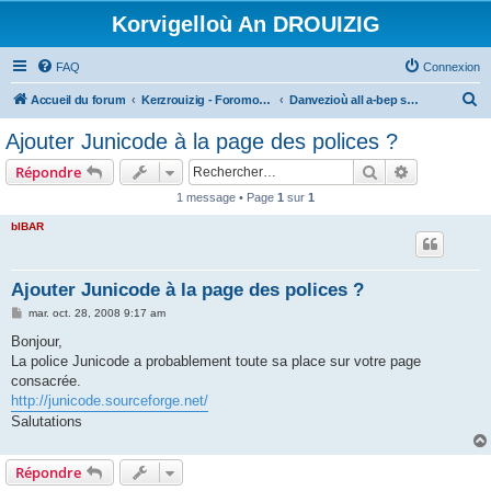
Korvigelloù An DROUIZIG
FAQ
Connexion
R
Accueil du forum
Kerzrouizig - Foromoù An Drouizig
Danvezioù all a-bep seurt
e
Ajouter Junicode à la page des polices ?
c
Rechercher
Recherche 
Répondre
h
1 message • Page
1
sur
1
e
bIBAR
r
c
h
Ajouter Junicode à la page des polices ?
e
M
mar. oct. 28, 2008 9:17 am
e
r
s
Bonjour,
s
La police Junicode a probablement toute sa place sur votre page
a
g
consacrée.
e
http://junicode.sourceforge.net/
Salutations
Répondre