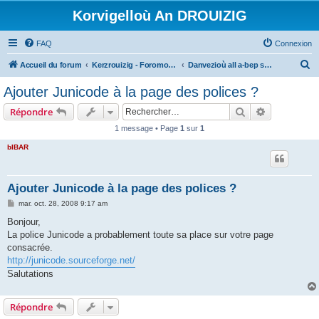
Korvigelloù An DROUIZIG
FAQ
Connexion
R
Accueil du forum
Kerzrouizig - Foromoù An Drouizig
Danvezioù all a-bep seurt
e
Ajouter Junicode à la page des polices ?
c
Rechercher
Recherche 
Répondre
h
1 message • Page
1
sur
1
e
bIBAR
r
c
h
Ajouter Junicode à la page des polices ?
e
M
mar. oct. 28, 2008 9:17 am
e
r
s
Bonjour,
s
La police Junicode a probablement toute sa place sur votre page
a
g
consacrée.
e
http://junicode.sourceforge.net/
Salutations
Répondre