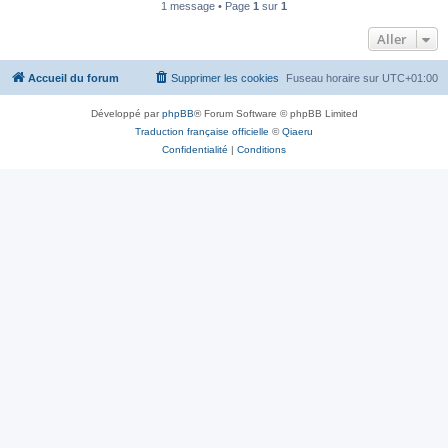
1 message • Page
1
sur
1
Aller
Accueil du forum
Supprimer les cookies
Fuseau horaire sur
UTC+01:00
Développé par
phpBB
® Forum Software © phpBB Limited
Traduction française officielle
©
Qiaeru
Confidentialité
|
Conditions